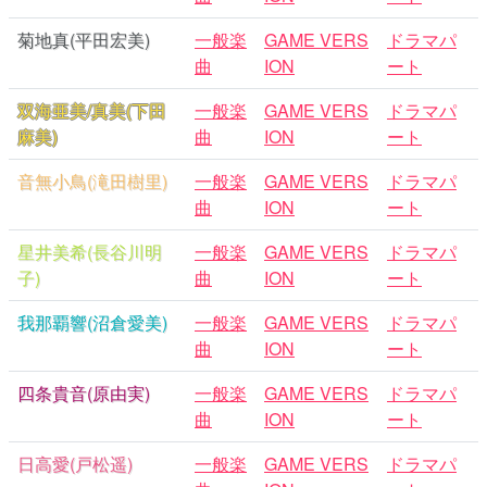
菊地真(平田宏美)
一般楽
GAME VERS
ドラマパ
曲
ION
ート
双海亜美/真美(下田
一般楽
GAME VERS
ドラマパ
麻美)
曲
ION
ート
音無小鳥(滝田樹里)
一般楽
GAME VERS
ドラマパ
曲
ION
ート
星井美希(長谷川明
一般楽
GAME VERS
ドラマパ
子)
曲
ION
ート
我那覇響(沼倉愛美)
一般楽
GAME VERS
ドラマパ
曲
ION
ート
四条貴音(原由実)
一般楽
GAME VERS
ドラマパ
曲
ION
ート
日高愛(戸松遥)
一般楽
GAME VERS
ドラマパ