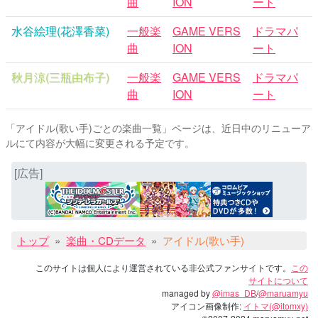
曲
ION
ート
水谷絵理(花澤香菜)
一般楽
GAME VERS
ドラマパ
曲
ION
ート
秋月涼(三瓶由布子)
一般楽
GAME VERS
ドラマパ
曲
ION
ート
「アイドル(歌い手)ごとの楽曲一覧」ページは、近日中のリニューア
ルにて内容が大幅に変更される予定です。
[広告]
トップ
楽曲・CDデータ
アイドル(歌い手)
このサイトは個人により運営されている非公式ファンサイトです。
この
サイトについて
managed by
@imas_DB
/
@maruamyu
アイコン画像制作:
イトマ(@itomxy)