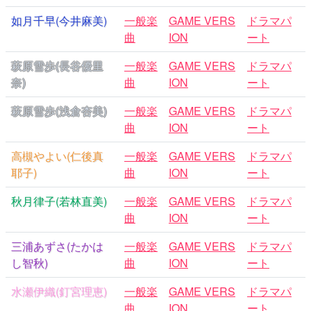
如月千早(今井麻美)
一般楽
GAME VERS
ドラマパ
曲
ION
ート
萩原雪歩(長谷優里
一般楽
GAME VERS
ドラマパ
奈)
曲
ION
ート
萩原雪歩(浅倉杏美)
一般楽
GAME VERS
ドラマパ
曲
ION
ート
高槻やよい(仁後真
一般楽
GAME VERS
ドラマパ
耶子)
曲
ION
ート
秋月律子(若林直美)
一般楽
GAME VERS
ドラマパ
曲
ION
ート
三浦あずさ(たかは
一般楽
GAME VERS
ドラマパ
し智秋)
曲
ION
ート
水瀬伊織(釘宮理恵)
一般楽
GAME VERS
ドラマパ
曲
ION
ート