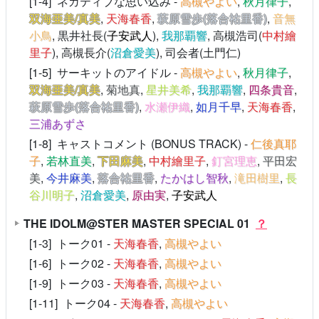
[1-4] ネガティブな思い込み -
高槻やよい
,
秋月律子
,
双海亜美/真美
,
天海春香
,
萩原雪歩(落合祐里香)
,
音無
小鳥
, 黒井社長(
子安武人
),
我那覇響
, 高槻浩司(
中村繪
里子
), 高槻長介(
沼倉愛美
), 司会者(土門仁)
[1-5] サーキットのアイドル -
高槻やよい
,
秋月律子
,
双海亜美/真美
,
菊地真
,
星井美希
,
我那覇響
,
四条貴音
,
萩原雪歩(落合祐里香)
,
水瀬伊織
,
如月千早
,
天海春香
,
三浦あずさ
[1-8] キャストコメント (BONUS TRACK) -
仁後真耶
子
,
若林直美
,
下田麻美
,
中村繪里子
,
釘宮理恵
,
平田宏
美
,
今井麻美
,
落合祐里香
,
たかはし智秋
,
滝田樹里
,
長
谷川明子
,
沼倉愛美
,
原由実
,
子安武人
THE IDOLM@STER MASTER SPECIAL 01
？
[1-3] トーク01 -
天海春香
,
高槻やよい
[1-6] トーク02 -
天海春香
,
高槻やよい
[1-9] トーク03 -
天海春香
,
高槻やよい
[1-11] トーク04 -
天海春香
,
高槻やよい