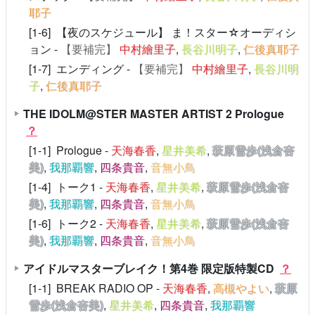
耶子
[1-6] 【夜のスケジュール】 ま！スター☆オーディシ
ョン -
【要補完】
中村繪里子
,
長谷川明子
,
仁後真耶子
[1-7] エンディング -
【要補完】
中村繪里子
,
長谷川明
子
,
仁後真耶子
THE IDOLM@STER MASTER ARTIST 2 Prologue
？
[1-1] Prologue -
天海春香
,
星井美希
,
萩原雪歩(浅倉杏
美)
,
我那覇響
,
四条貴音
,
音無小鳥
[1-4] トーク1 -
天海春香
,
星井美希
,
萩原雪歩(浅倉杏
美)
,
我那覇響
,
四条貴音
,
音無小鳥
[1-6] トーク2 -
天海春香
,
星井美希
,
萩原雪歩(浅倉杏
美)
,
我那覇響
,
四条貴音
,
音無小鳥
アイドルマスターブレイク！第4巻 限定版特製CD
？
[1-1] BREAK RADIO OP -
天海春香
,
高槻やよい
,
萩原
雪歩(浅倉杏美)
,
星井美希
,
四条貴音
,
我那覇響