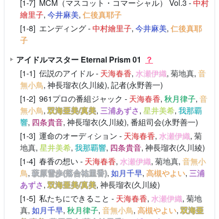
[1-7] MCM（マスコット・コマーシャル） Vol.3 -
中村
繪里子
,
今井麻美
,
仁後真耶子
[1-8] エンディング -
中村繪里子
,
今井麻美
,
仁後真耶
子
アイドルマスター Eternal Prism 01
？
[1-1] 伝説のアイドル -
天海春香
,
水瀬伊織
,
菊地真
,
音
無小鳥
, 神長瑠衣(久川綾), 記者(永野善一)
[1-2] 961プロの番組ジャック -
天海春香
,
秋月律子
,
音
無小鳥
,
双海亜美/真美
,
三浦あずさ
,
星井美希
,
我那覇
響
,
四条貴音
, 神長瑠衣(久川綾), 番組司会(永野善一)
[1-3] 運命のオーディション -
天海春香
,
水瀬伊織
,
菊
地真
,
星井美希
,
我那覇響
,
四条貴音
, 神長瑠衣(久川綾)
[1-4] 春香の想い -
天海春香
,
水瀬伊織
,
菊地真
,
音無小
鳥
,
萩原雪歩(落合祐里香)
,
如月千早
,
高槻やよい
,
三浦
あずさ
,
双海亜美/真美
, 神長瑠衣(久川綾)
[1-5] 私たちにできること -
天海春香
,
水瀬伊織
,
菊地
真
,
如月千早
,
秋月律子
,
音無小鳥
,
高槻やよい
,
双海亜