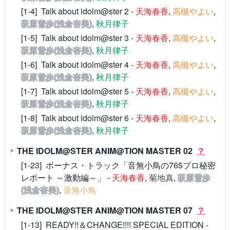
[1-4] Talk about idolm@ster 2 -
天海春香
,
高槻やよい
,
萩原雪歩(浅倉杏美)
,
秋月律子
[1-5] Talk about idolm@ster 3 -
天海春香
,
高槻やよい
,
萩原雪歩(浅倉杏美)
,
秋月律子
[1-6] Talk about idolm@ster 4 -
天海春香
,
高槻やよい
,
萩原雪歩(浅倉杏美)
,
秋月律子
[1-7] Talk about idolm@ster 5 -
天海春香
,
高槻やよい
,
萩原雪歩(浅倉杏美)
,
秋月律子
[1-8] Talk about idolm@ster 6 -
天海春香
,
高槻やよい
,
萩原雪歩(浅倉杏美)
,
秋月律子
THE IDOLM@STER ANIM@TION MASTER 02
？
[1-23] ボーナス・トラック「音無小鳥の765プロ秘密
レポート ～激動編～」 -
天海春香
,
菊地真
,
萩原雪歩
(浅倉杏美)
,
音無小鳥
THE IDOLM@STER ANIM@TION MASTER 07
？
[1-13] READY!!＆CHANGE!!!! SPECIAL EDITION -