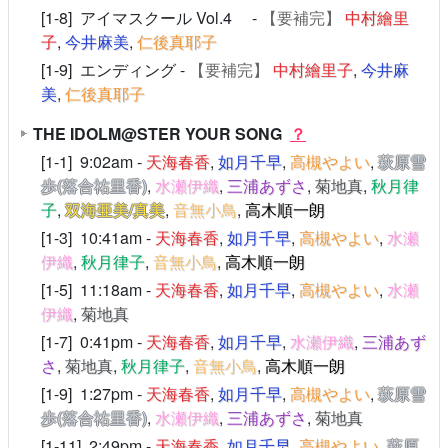
[1-8] アイマスクール Vol.4 -
【要補完】
中村繪里
子
,
今井麻美
,
仁後真耶子
[1-9] エンディング -
【要補完】
中村繪里子
,
今井麻
美
,
仁後真耶子
THE IDOLM@STER YOUR SONG
？
[1-1] 9:02am -
天海春香
,
如月千早
,
高槻やよい
,
萩原雪
歩(落合祐里香)
,
水瀬伊織
,
三浦あずさ
,
菊地真
,
秋月律
子
,
双海亜美/真美
,
音無小鳥
,
高木順一朗
[1-3] 10:41am -
天海春香
,
如月千早
,
高槻やよい
,
水瀬
伊織
,
秋月律子
,
音無小鳥
,
高木順一朗
[1-5] 11:18am -
天海春香
,
如月千早
,
高槻やよい
,
水瀬
伊織
,
菊地真
[1-7] 0:41pm -
天海春香
,
如月千早
,
水瀬伊織
,
三浦あず
さ
,
菊地真
,
秋月律子
,
音無小鳥
,
高木順一朗
[1-9] 1:27pm -
天海春香
,
如月千早
,
高槻やよい
,
萩原雪
歩(落合祐里香)
,
水瀬伊織
,
三浦あずさ
,
菊地真
[1-11] 2:49pm -
天海春香
,
如月千早
,
高槻やよい
,
萩原