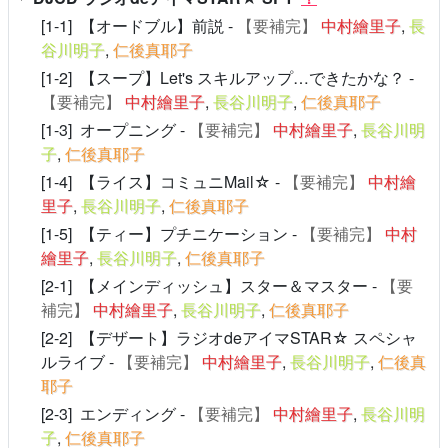
[1-1] 【オードブル】前説 -
【要補完】
中村繪里子
,
長
谷川明子
,
仁後真耶子
[1-2] 【スープ】Let's スキルアップ…できたかな？ -
【要補完】
中村繪里子
,
長谷川明子
,
仁後真耶子
[1-3] オープニング -
【要補完】
中村繪里子
,
長谷川明
子
,
仁後真耶子
[1-4] 【ライス】コミュニMail☆ -
【要補完】
中村繪
里子
,
長谷川明子
,
仁後真耶子
[1-5] 【ティー】プチニケーション -
【要補完】
中村
繪里子
,
長谷川明子
,
仁後真耶子
[2-1] 【メインディッシュ】スター＆マスター -
【要
補完】
中村繪里子
,
長谷川明子
,
仁後真耶子
[2-2] 【デザート】ラジオdeアイマSTAR☆ スペシャ
ルライブ -
【要補完】
中村繪里子
,
長谷川明子
,
仁後真
耶子
[2-3] エンディング -
【要補完】
中村繪里子
,
長谷川明
子
,
仁後真耶子