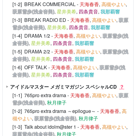
[1-2] BREAK COMMERCIAL -
天海春香
,
高槻やよい
,
萩原雪歩(浅倉杏美)
,
星井美希
,
四条貴音
,
我那覇響
[1-3] BREAK RADIO ED -
天海春香
,
高槻やよい
,
萩原
雪歩(浅倉杏美)
,
星井美希
,
四条貴音
,
我那覇響
[1-4] DRAMA 1/2 -
天海春香
,
高槻やよい
,
萩原雪歩(浅
倉杏美)
,
星井美希
,
四条貴音
,
我那覇響
[1-5] DRAMA 2/2 -
天海春香
,
高槻やよい
,
萩原雪歩(浅
倉杏美)
,
星井美希
,
四条貴音
,
我那覇響
[1-6] OFF TALK -
天海春香
,
高槻やよい
,
萩原雪歩(浅
倉杏美)
,
星井美希
,
四条貴音
,
我那覇響
アイドルマスター メガミマガジン スペシャルCD
？
[1-1] 765pro extra drama -
天海春香
,
高槻やよい
,
萩原
雪歩(浅倉杏美)
,
秋月律子
[1-2] 765pro extra drama ～epilogue～ -
天海春香
,
高
槻やよい
,
萩原雪歩(浅倉杏美)
,
秋月律子
[1-3] Talk about idolm@ster 1 -
天海春香
,
高槻やよい
,
萩原雪歩(浅倉杏美)
,
秋月律子