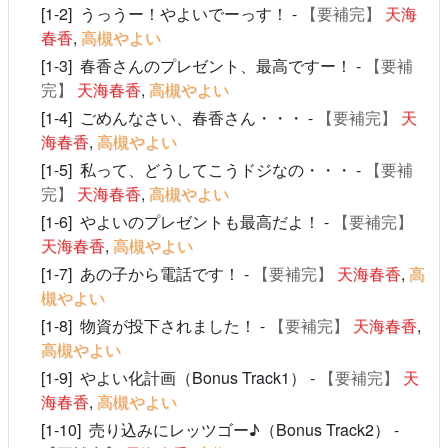
[1-2] うっうー！やよいでーっす！ -
【要補完】
天海
春香
,
高槻やよい
[1-3] 春香さんのプレゼント、最高ですー！ -
【要補
完】
天海春香
,
高槻やよい
[1-4] ごめんなさい、春香さん・・・ -
【要補完】
天
海春香
,
高槻やよい
[1-5] 私って、どうしてこうドジなの・・・ -
【要補
完】
天海春香
,
高槻やよい
[1-6] やよいのプレゼントも最高だよ！ -
【要補完】
天海春香
,
高槻やよい
[1-7] あの子から電話です！ -
【要補完】
天海春香
,
高
槻やよい
[1-8] 物資が投下されました！ -
【要補完】
天海春香
,
高槻やよい
[1-9] やよい化計画（Bonus Track1） -
【要補完】
天
海春香
,
高槻やよい
[1-10] 売り込みにレッツゴー♪（Bonus Track2） -