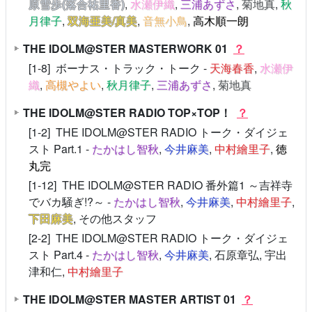
原雪歩(落合祐里香)
,
水瀬伊織
,
三浦あずさ
,
菊地真
,
秋
月律子
,
双海亜美/真美
,
音無小鳥
,
高木順一朗
THE IDOLM@STER MASTERWORK 01
？
[1-8] ボーナス・トラック・トーク -
天海春香
,
水瀬伊
織
,
高槻やよい
,
秋月律子
,
三浦あずさ
,
菊地真
THE IDOLM@STER RADIO TOP×TOP！
？
[1-2] THE IDOLM@STER RADIO トーク・ダイジェ
スト Part.1 -
たかはし智秋
,
今井麻美
,
中村繪里子
,
徳
丸完
[1-12] THE IDOLM@STER RADIO 番外篇1 ～吉祥寺
でバカ騒ぎ!?～ -
たかはし智秋
,
今井麻美
,
中村繪里子
,
下田麻美
, その他スタッフ
[2-2] THE IDOLM@STER RADIO トーク・ダイジェ
スト Part.4 -
たかはし智秋
,
今井麻美
, 石原章弘, 宇出
津和仁,
中村繪里子
THE IDOLM@STER MASTER ARTIST 01
？