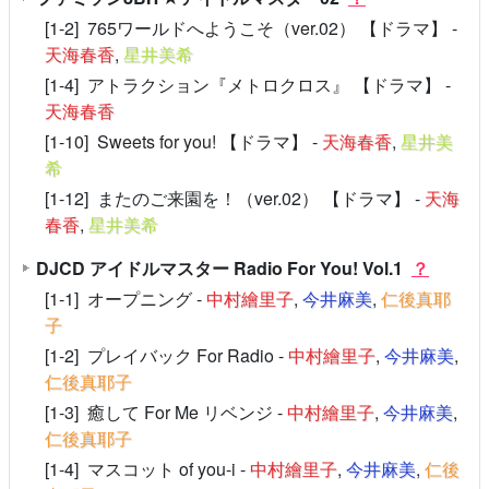
[1-2] 765ワールドへようこそ（ver.02） 【ドラマ】 -
天海春香
,
星井美希
[1-4] アトラクション『メトロクロス』 【ドラマ】 -
天海春香
[1-10] Sweets for you! 【ドラマ】 -
天海春香
,
星井美
希
[1-12] またのご来園を！（ver.02） 【ドラマ】 -
天海
春香
,
星井美希
DJCD アイドルマスター Radio For You! Vol.1
？
[1-1] オープニング -
中村繪里子
,
今井麻美
,
仁後真耶
子
[1-2] プレイバック For Radio -
中村繪里子
,
今井麻美
,
仁後真耶子
[1-3] 癒して For Me リベンジ -
中村繪里子
,
今井麻美
,
仁後真耶子
[1-4] マスコット of you-i -
中村繪里子
,
今井麻美
,
仁後