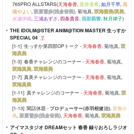
765PRO ALLSTARS(
天海春香
,
星井美希
,
如月千早
,
高
槻やよい
,
萩原雪歩(浅倉杏美)
,
菊地真
,
双海亜美/真美
,
水瀬伊織
,
三浦あずさ
,
四条貴音
,
我那覇響
,
秋月律子
)
THE IDOLM@STER ANIM@TION MASTER 生っすか
SPECIAL 04
？
[1-1] 生っすか第四部OPトーク -
天海春香
,
菊地真
,
双
海真美
[1-3] 春香チャレンジのコーナー -
天海春香
,
菊地真
,
双海真美
,
双海亜美
[1-7] 真美チャレンジのコーナー -
天海春香
,
菊地真
,
双海真美
[1-11] 真チャレンジのコーナー -
天海春香
,
菊地真
,
双
海真美
[1-13] 閑話休題 -
プロデューサー(赤羽根健治)
,
音無小
鳥
,
萩原雪歩(浅倉杏美)
,
天海春香
,
菊地真
,
双海真美
アイマスタジオ DREAMセット 春香 録りおろしラジオ