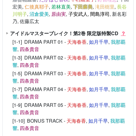
宏美
,
仁後真耶子
,
若林直美
,
下田麻美
,
滝田樹里
,
長谷
川明子
,
沼倉愛美
,
原由実
,
子安武人
,
間島淳司
, 新名彩
乃, 佐藤広太
アイドルマスターブレイク！第2巻 限定版特製CD
？
[1-1] DRAMA PART 01 -
天海春香
,
如月千早
,
我那覇
響
,
四条貴音
[1-3] DRAMA PART 02 -
天海春香
,
如月千早
,
我那覇
響
,
四条貴音
[1-5] DRAMA PART 03 -
天海春香
,
如月千早
,
我那覇
響
,
四条貴音
[1-7] DRAMA PART 04 -
天海春香
,
如月千早
,
我那覇
響
,
四条貴音
[1-9] DRAMA PART 05 -
天海春香
,
如月千早
,
我那覇
響
,
四条貴音
[1-10] BONUS TRACK -
天海春香
,
如月千早
,
我那覇
響
,
四条貴音