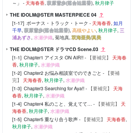
～」 -
天海春香
,
萩原雪歩(落合祐里香)
,
秋月律子
THE IDOLM@STER MASTERPIECE 04
？
[1-17] ボーナス・トラック・トーク -
天海春香
,
如月
千早
,
萩原雪歩(落合祐里香)
,
高槻やよい
,
秋月律子
,
三
浦あずさ
,
水瀬伊織
,
菊地真
,
双海亜美/真美
THE IDOLM@STER ドラマCD Scene.03
？
[1-1] Chapter1 アイスタ ON AIR!! -
【要補完】
天海春
香
,
秋月律子
,
水瀬伊織
[1-2] Chapter2 お悩み相談室でのできごと -
【要補
完】
天海春香
,
秋月律子
,
水瀬伊織
[1-3] Chapter3 Searching for Aya!! -
【要補完】
天海
春香
,
秋月律子
,
水瀬伊織
[1-4] Chapter4 私のこと、覚えてて… -
【要補完】
天
海春香
,
秋月律子
,
水瀬伊織
[1-5] Chapter5 重なり合う歌声 -
【要補完】
天海春香
,
秋月律子
,
水瀬伊織