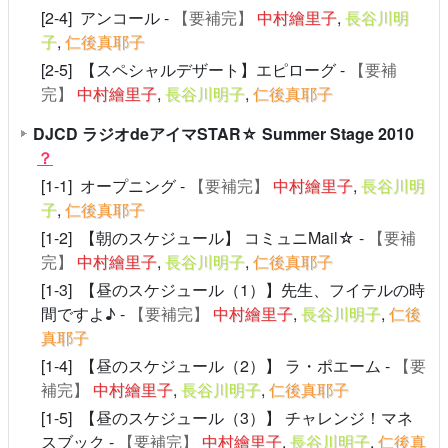
[2-4] アンコール -
【要補完】
中村繪里子
,
長谷川明
子
,
仁後真耶子
[2-5] 【スペシャルデザート】エピローグ -
【要補
完】
中村繪里子
,
長谷川明子
,
仁後真耶子
DJCD ラジオdeアイマSTAR☆ Summer Stage 2010
？
[1-1] オープニング -
【要補完】
中村繪里子
,
長谷川明
子
,
仁後真耶子
[1-2] 【朝のスケジュール】 コミュニMail☆ -
【要補
完】
中村繪里子
,
長谷川明子
,
仁後真耶子
[1-3] 【昼のスケジュール（1）】先生、フイテルの時
間ですよ♪ -
【要補完】
中村繪里子
,
長谷川明子
,
仁後
真耶子
[1-4] 【昼のスケジュール（2）】 ラ・ポエーム -
【要
補完】
中村繪里子
,
長谷川明子
,
仁後真耶子
[1-5] 【昼のスケジュール（3）】 チャレンジ！マネ
スブック -
【要補完】
中村繪里子
,
長谷川明子
,
仁後真