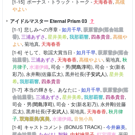
[1-15] ボーナス・トラック・トーク -
天海春香
,
高槻
やよい
アイドルマスター Eternal Prism 03
？
[1-1] 悲しみへの序章 -
如月千早
,
萩原雪歩(落合祐里
香)
,
三浦あずさ
,
星井美希
,
我那覇響
,
四条貴音
,
高槻や
よい
,
菊地真
,
天海春香
[1-6] そして、歌謡大賞当日 -
如月千早
,
萩原雪歩(落合
祐里香)
,
三浦あずさ
,
天海春香
,
高槻やよい
,
菊地真
,
秋
月律子
,
水瀬伊織
, 司会・男(
間島淳司
), 司会・女(新名
彩乃), 永井剛(佐藤広太), 黒井社長(
子安武人
),
星井美
希
,
我那覇響
,
四条貴音
[1-7] 本当の輝きを、あなたに -
如月千早
,
萩原雪歩(落
合祐里香)
,
三浦あずさ
,
星井美希
,
我那覇響
,
四条貴音
,
司会・男(
間島淳司
), 司会・女(新名彩乃), 永井剛(佐藤
広太), 黒井社長(
子安武人
),
菊地真
,
天海春香
,
秋月律
子
,
双海亜美/真美
,
水瀬伊織
,
音無小鳥
[1-8] キャストコメント (BONUS TRACK) -
今井麻美
,
落合祐里香
,
たかはし智秋
,
中村繪里子
,
釘宮理恵
,
平田