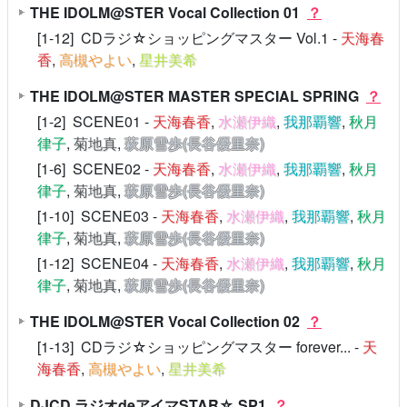
THE IDOLM@STER Vocal Collection 01
？
[1-12] CDラジ☆ショッピングマスター Vol.1 -
天海春
香
,
高槻やよい
,
星井美希
THE IDOLM@STER MASTER SPECIAL SPRING
？
[1-2] SCENE01 -
天海春香
,
水瀬伊織
,
我那覇響
,
秋月
律子
,
菊地真
,
萩原雪歩(長谷優里奈)
[1-6] SCENE02 -
天海春香
,
水瀬伊織
,
我那覇響
,
秋月
律子
,
菊地真
,
萩原雪歩(長谷優里奈)
[1-10] SCENE03 -
天海春香
,
水瀬伊織
,
我那覇響
,
秋月
律子
,
菊地真
,
萩原雪歩(長谷優里奈)
[1-12] SCENE04 -
天海春香
,
水瀬伊織
,
我那覇響
,
秋月
律子
,
菊地真
,
萩原雪歩(長谷優里奈)
THE IDOLM@STER Vocal Collection 02
？
[1-13] CDラジ☆ショッピングマスター forever... -
天
海春香
,
高槻やよい
,
星井美希
DJCD ラジオdeアイマSTAR☆ SP1
？