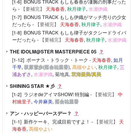
[1-6] BONUS TRACK もしも春香が凄腕の刑事だった
ら -
【要補完】
天海春香
,
秋月律子
,
水瀬伊織
[1-7] BONUS TRACK もしも伊織がマッチ売りの少女
だったら -
【要補完】
天海春香
,
秋月律子
,
水瀬伊織
[1-8] BONUS TRACK もしも律子がタクシードライバ
ーだったら -
【要補完】
天海春香
,
秋月律子
,
水瀬伊織
THE IDOLM@STER MASTERPIECE 05
？
[1-12] ボーナス・トラック・トーク -
天海春香
,
如月
千早
,
萩原雪歩(落合祐里香)
,
高槻やよい
,
秋月律子
,
三
浦あずさ
,
水瀬伊織
,
菊地真
,
双海亜美/真美
SHINING STAR ★彡
？
[1-2] ラジオdeアイマSHOW! 特別編 -
【要補完】
中
村繪里子
,
今井麻美
,
落合祐里香
アン・ハッピーバースデー？
？
[1-1] 新作ケーキ、完成目前ですよ！ -
【要補完】
天
海春香
,
高槻やよい