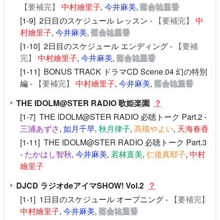
【要補完】
中村繪里子
,
今井麻美
,
落合祐里香
[1-9] 2日目のスケジュール レッスン -
【要補完】
中
村繪里子
,
今井麻美
,
落合祐里香
[1-10] 2日目のスケジュール エンディング -
【要補
完】
中村繪里子
,
今井麻美
,
落合祐里香
[1-11] BONUS TRACK ドラマCD Scene.04 幻の特別
編 -
【要補完】
中村繪里子
,
今井麻美
,
落合祐里香
THE IDOLM@STER RADIO 歌姫楽園
？
[1-7] THE IDOLM@STER RADIO 必聴トーク Part.2 -
三浦あずさ
,
如月千早
,
秋月律子
,
高槻やよい
,
天海春香
[1-11] THE IDOLM@STER RADIO 必聴トーク Part.3
-
たかはし智秋
,
今井麻美
,
若林直美
,
仁後真耶子
,
中村
繪里子
DJCD ラジオdeアイマSHOW! Vol.2
？
[1-1] 1日目のスケジュール オープニング -
【要補完】
中村繪里子
,
今井麻美
,
落合祐里香