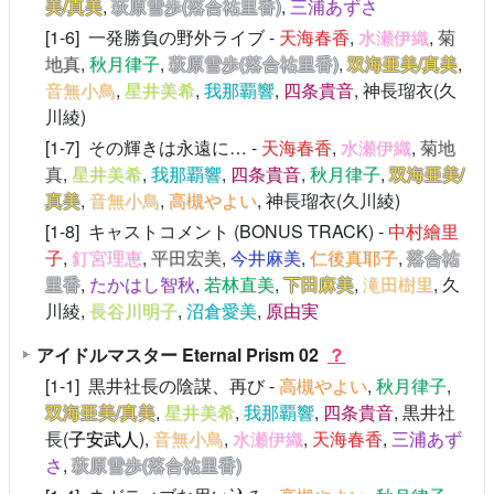
美/真美
,
萩原雪歩(落合祐里香)
,
三浦あずさ
[1-6] 一発勝負の野外ライブ -
天海春香
,
水瀬伊織
,
菊
地真
,
秋月律子
,
萩原雪歩(落合祐里香)
,
双海亜美/真美
,
音無小鳥
,
星井美希
,
我那覇響
,
四条貴音
, 神長瑠衣(久
川綾)
[1-7] その輝きは永遠に… -
天海春香
,
水瀬伊織
,
菊地
真
,
星井美希
,
我那覇響
,
四条貴音
,
秋月律子
,
双海亜美/
真美
,
音無小鳥
,
高槻やよい
, 神長瑠衣(久川綾)
[1-8] キャストコメント (BONUS TRACK) -
中村繪里
子
,
釘宮理恵
,
平田宏美
,
今井麻美
,
仁後真耶子
,
落合祐
里香
,
たかはし智秋
,
若林直美
,
下田麻美
,
滝田樹里
, 久
川綾,
長谷川明子
,
沼倉愛美
,
原由実
アイドルマスター Eternal Prism 02
？
[1-1] 黒井社長の陰謀、再び -
高槻やよい
,
秋月律子
,
双海亜美/真美
,
星井美希
,
我那覇響
,
四条貴音
, 黒井社
長(
子安武人
),
音無小鳥
,
水瀬伊織
,
天海春香
,
三浦あず
さ
,
萩原雪歩(落合祐里香)