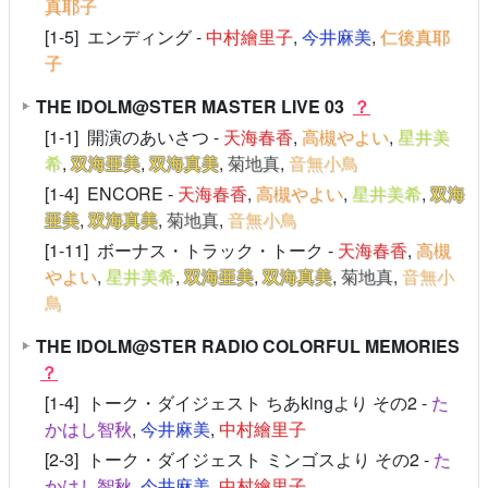
真耶子
[1-5] エンディング -
中村繪里子
,
今井麻美
,
仁後真耶
子
THE IDOLM@STER MASTER LIVE 03
？
[1-1] 開演のあいさつ -
天海春香
,
高槻やよい
,
星井美
希
,
双海亜美
,
双海真美
,
菊地真
,
音無小鳥
[1-4] ENCORE -
天海春香
,
高槻やよい
,
星井美希
,
双海
亜美
,
双海真美
,
菊地真
,
音無小鳥
[1-11] ボーナス・トラック・トーク -
天海春香
,
高槻
やよい
,
星井美希
,
双海亜美
,
双海真美
,
菊地真
,
音無小
鳥
THE IDOLM@STER RADIO COLORFUL MEMORIES
？
[1-4] トーク・ダイジェスト ちあkingより その2 -
た
かはし智秋
,
今井麻美
,
中村繪里子
[2-3] トーク・ダイジェスト ミンゴスより その2 -
た
かはし智秋
,
今井麻美
,
中村繪里子