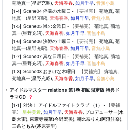
菊地真
一(星野充昭),
天海春香
,
如月千早
,
音無小鳥
[1-4] Scene04 停滞の水曜日 -
【要補完】
菊地真
,
菊
地真
一(星野充昭),
天海春香
,
如月千早
,
音無小鳥
[1-5] Scene05 嵐の金曜日 -
【要補完】
菊地真
,
菊地
真
一(星野充昭),
天海春香
,
如月千早
,
音無小鳥
[1-6] Scene06 決戦の土曜日 -
【要補完】
菊地真
,
菊
地真
一(星野充昭),
天海春香
,
如月千早
,
音無小鳥
[1-7] Scene07 真な日曜日 -
【要補完】
菊地真
,
菊地
真
一(星野充昭),
天海春香
,
如月千早
,
音無小鳥
[1-8] Scene08 おまけな木曜日 -
【要補完】
菊地真
,
菊地真
一(星野充昭),
天海春香
,
如月千早
,
音無小鳥
アイドルマスター relations 第1巻 初回限定版 特典ド
ラマCD
？
[1-1] 対決！ アイドルファイトクラブ （1） -
【要補
完】
星井美希
,
如月千早
,
天海春香
,
プロデューサー(水
島大宙)
,
東豪寺麗華(今野宏美)
,
朝比奈りん(阿澄佳奈)
,
三条ともみ(茅原実里)