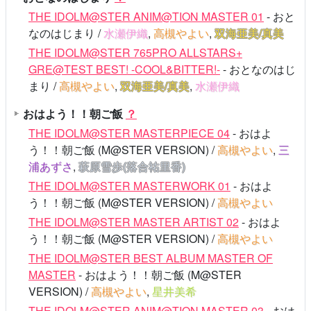
THE IDOLM@STER ANIM@TION MASTER 01
- おと
なのはじまり /
水瀬伊織
,
高槻やよい
,
双海亜美/真美
THE IDOLM@STER 765PRO ALLSTARS+
GRE@TEST BEST! -COOL&BITTER!-
- おとなのはじ
まり /
高槻やよい
,
双海亜美/真美
,
水瀬伊織
おはよう！！朝ご飯
？
THE IDOLM@STER MASTERPIECE 04
- おはよ
う！！朝ご飯 (M@STER VERSION) /
高槻やよい
,
三
浦あずさ
,
萩原雪歩(落合祐里香)
THE IDOLM@STER MASTERWORK 01
- おはよ
う！！朝ご飯 (M@STER VERSION) /
高槻やよい
THE IDOLM@STER MASTER ARTIST 02
- おはよ
う！！朝ご飯 (M@STER VERSION) /
高槻やよい
THE IDOLM@STER BEST ALBUM MASTER OF
MASTER
- おはよう！！朝ご飯 (M@STER
VERSION) /
高槻やよい
,
星井美希
THE IDOLM@STER ANIM@TION MASTER 03
- おは