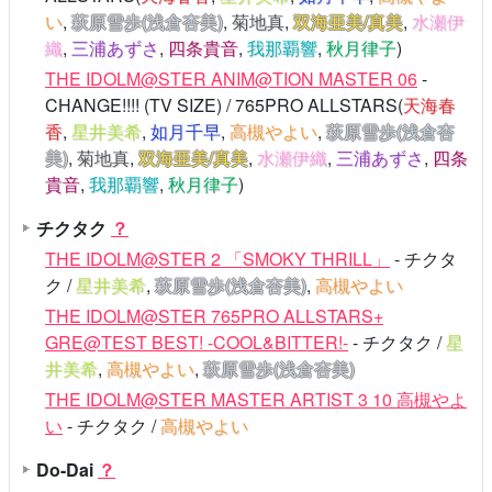
い
,
萩原雪歩(浅倉杏美)
,
菊地真
,
双海亜美/真美
,
水瀬伊
織
,
三浦あずさ
,
四条貴音
,
我那覇響
,
秋月律子
)
THE IDOLM@STER ANIM@TION MASTER 06
-
CHANGE!!!! (TV SIZE) / 765PRO ALLSTARS(
天海春
香
,
星井美希
,
如月千早
,
高槻やよい
,
萩原雪歩(浅倉杏
美)
,
菊地真
,
双海亜美/真美
,
水瀬伊織
,
三浦あずさ
,
四条
貴音
,
我那覇響
,
秋月律子
)
チクタク
？
THE IDOLM@STER 2 「SMOKY THRILL」
- チクタ
ク /
星井美希
,
萩原雪歩(浅倉杏美)
,
高槻やよい
THE IDOLM@STER 765PRO ALLSTARS+
GRE@TEST BEST! -COOL&BITTER!-
- チクタク /
星
井美希
,
高槻やよい
,
萩原雪歩(浅倉杏美)
THE IDOLM@STER MASTER ARTIST 3 10 高槻やよ
い
- チクタク /
高槻やよい
Do-Dai
？