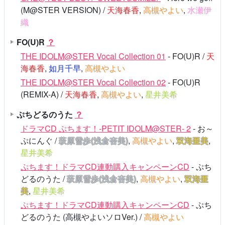
(M@STER VERSION) /
天海春香
,
高槻やよい
,
水瀬伊
織
FO(U)R
？
THE IDOLM@STER Vocal Collection 01
- FO(U)R /
天
海春香
,
如月千早
,
高槻やよい
THE IDOLM@STER Vocal Collection 02
- FO(U)R
(REMIX-A) /
天海春香
,
高槻やよい
,
星井美希
ぷちどるのうた
？
ドラマCD ぷちます！-PETIT IDOLM@STER- 2
- お～
ぷにんぐ /
萩原雪歩(浅倉杏美)
,
高槻やよい
,
双海亜美
,
星井美希
ぷちます！ドラマCD連動購入キャンペーンCD
- ぷち
どるのうた /
萩原雪歩(浅倉杏美)
,
高槻やよい
,
双海亜
美
,
星井美希
ぷちます！ドラマCD連動購入キャンペーンCD
- ぷち
どるのうた (高槻やよいソロVer.) /
高槻やよい