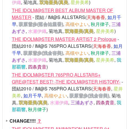
伊織
,
菊地真
,
双海亜美/真美
,
星井美希
)
THE IDOLM@STER BEST ALBUM MASTER OF
MASTER
- 団結 / IM@S ALLSTARS(
天海春香
,
如月千
早
,
萩原雪歩(落合祐里香)
,
高槻やよい
,
秋月律子
,
三浦
あずさ
,
水瀬伊織
,
菊地真
,
双海亜美/真美
,
星井美希
)
THE IDOLM@STER MASTER ARTIST 2 Prologue
-
団結2010 / IM@S 765PRO ALLSTARS(
天海春香
,
如月
千早
,
萩原雪歩(浅倉杏美)
,
高槻やよい
,
秋月律子
,
三浦
あずさ
,
水瀬伊織
,
菊地真
,
双海亜美/真美
,
星井美希
,
我
那覇響
,
四条貴音
)
THE IDOLM@STER 765PRO ALLSTARS+
GRE@TEST BEST! -THE IDOLM@STER HISTORY-
-
団結2010 / IM@S 765PRO ALLSTARS(
天海春香
,
星井
美希
,
如月千早
,
高槻やよい
,
萩原雪歩(浅倉杏美)
,
菊地
真
,
双海亜美/真美
,
水瀬伊織
,
三浦あずさ
,
四条貴音
,
我
那覇響
,
秋月律子
)
CHANGE!!!!
？
THE IDOLM@STER ANIM@TION MASTER 04
-