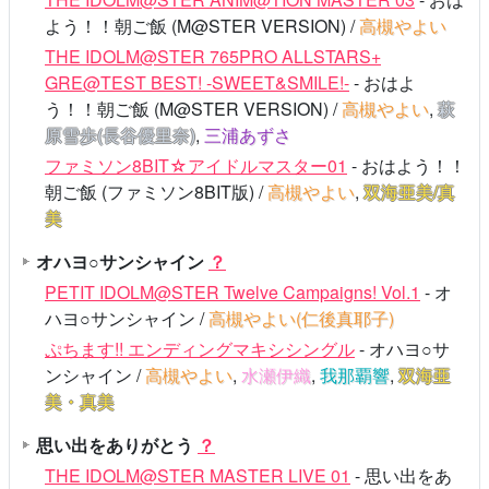
よう！！朝ご飯 (M@STER VERSION) /
高槻やよい
THE IDOLM@STER 765PRO ALLSTARS+
GRE@TEST BEST! -SWEET&SMILE!-
- おはよ
う！！朝ご飯 (M@STER VERSION) /
高槻やよい
,
萩
原雪歩(長谷優里奈)
,
三浦あずさ
ファミソン8BIT☆アイドルマスター01
- おはよう！！
朝ご飯 (ファミソン8BIT版) /
高槻やよい
,
双海亜美/真
美
オハヨ○サンシャイン
？
PETIT IDOLM@STER Twelve Campaigns! Vol.1
- オ
ハヨ○サンシャイン /
高槻やよい(仁後真耶子)
ぷちます!! エンディングマキシシングル
- オハヨ○サ
ンシャイン /
高槻やよい
,
水瀬伊織
,
我那覇響
,
双海亜
美・真美
思い出をありがとう
？
THE IDOLM@STER MASTER LIVE 01
- 思い出をあ