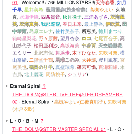
01
- Welcome!! / 765 MILLIONSTARS!!(
天海春香
,
如月
千早
,
星井美希
,
萩原雪歩(浅倉杏美)
,
高槻やよい
,
菊地
真
,
水瀬伊織
,
四条貴音
,
秋月律子
,
三浦あずさ
,
双海亜
美
,
双海真美
,
我那覇響
,
春日未来
,
最上静香
,
伊吹翼
,
田
中琴葉
,
島原エレナ
,
佐竹美奈子
,
所恵美
,
徳川まつり
,
箱崎星梨花
,
野々原茜
,
望月杏奈
,
ロコ
,
七尾百合子
,
高
山紗代子
,
松田亜利沙
,
高坂海美
,
中谷育
,
天空橋朋花
,
エミリー
,
北沢志保
,
舞浜歩
,
木下ひなた
,
矢吹可奈
,
横
山奈緒
,
二階堂千鶴
,
馬場このみ
,
大神環
,
豊川風花
,
宮
尾美也
,
福田のり子
,
真壁瑞希
,
篠宮可憐
,
百瀬莉緒
,
永
吉昴
,
北上麗花
,
周防桃子
,
ジュリア
)
Eternal Spiral
？
THE IDOLM@STER LIVE THE@TER DREAMERS
02
- Eternal Spiral /
高槻やよい(仁後真耶子)
,
矢吹可奈
(木戸衣吹)
L・O・B・M
？
THE IDOLM@STER MASTER SPECIAL 01
- L・O・