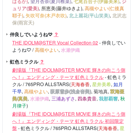
はるか)
,
望月杏奈(夏川椎菜)
,
七尾百合子(伊藤美来)
,
ジ
ュリア(愛美)
,
所恵美(藤井ゆきよ)
,
高槻やよい(仁後真
耶子)
,
矢吹可奈(木戸衣吹)
,
北上麗花(平山笑美)
,
北沢志
保(雨宮天)
仲良しでいようね♡
？
THE IDOLM@STER Vocal Collection 02
- 仲良しでい
ようね♡ /
高槻やよい
,
水瀬伊織
虹色ミラクル
？
劇場版『THE IDOLM@STER MOVIE 輝きの向こう側
へ！』エンディング・テーマ 虹色ミラクル
- 虹色ミラ
クル / 765PRO ALLSTARS(
天海春香
,
星井美希
,
如月
千早
,
高槻やよい
,
萩原雪歩(浅倉杏美)
,
菊地真
,
双海亜
美/真美
,
水瀬伊織
,
三浦あずさ
,
四条貴音
,
我那覇響
,
秋
月律子
)
劇場版『THE IDOLM@STER MOVIE 輝きの向こう側
へ！』エンディング・テーマ 虹色ミラクル 初回限定
盤
- 虹色ミラクル / 765PRO ALLSTARS(
天海春香
,
星