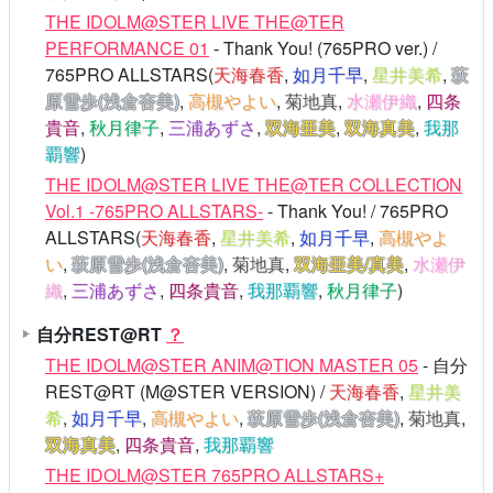
THE IDOLM@STER LIVE THE@TER
PERFORMANCE 01
- Thank You! (765PRO ver.) /
765PRO ALLSTARS(
天海春香
,
如月千早
,
星井美希
,
萩
原雪歩(浅倉杏美)
,
高槻やよい
,
菊地真
,
水瀬伊織
,
四条
貴音
,
秋月律子
,
三浦あずさ
,
双海亜美
,
双海真美
,
我那
覇響
)
THE IDOLM@STER LIVE THE@TER COLLECTION
Vol.1 -765PRO ALLSTARS-
- Thank You! / 765PRO
ALLSTARS(
天海春香
,
星井美希
,
如月千早
,
高槻やよ
い
,
萩原雪歩(浅倉杏美)
,
菊地真
,
双海亜美/真美
,
水瀬伊
織
,
三浦あずさ
,
四条貴音
,
我那覇響
,
秋月律子
)
自分REST@RT
？
THE IDOLM@STER ANIM@TION MASTER 05
- 自分
REST@RT (M@STER VERSION) /
天海春香
,
星井美
希
,
如月千早
,
高槻やよい
,
萩原雪歩(浅倉杏美)
,
菊地真
,
双海真美
,
四条貴音
,
我那覇響
THE IDOLM@STER 765PRO ALLSTARS+