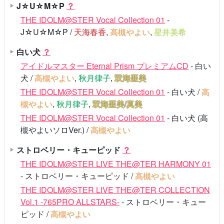
J☆U☆M☆P
？
THE IDOLM@STER Vocal Collection 01
-
J☆U☆M☆P /
天海春香
,
高槻やよい
,
星井美希
白い犬
？
アイドルマスター Eternal Prism プレミアムCD
- 白い
犬 /
高槻やよい
,
秋月律子
,
双海亜美
THE IDOLM@STER Vocal Collection 01
- 白い犬 /
高
槻やよい
,
秋月律子
,
双海亜美/真美
THE IDOLM@STER Vocal Collection 01
- 白い犬 (高
槻やよいソロVer.) /
高槻やよい
ストロベリー・キューピッド
？
THE IDOLM@STER LIVE THE@TER HARMONY 01
- ストロベリー・キューピッド /
高槻やよい
THE IDOLM@STER LIVE THE@TER COLLECTION
Vol.1 -765PRO ALLSTARS-
- ストロベリー・キュー
ピッド /
高槻やよい