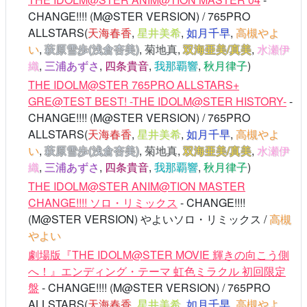
CHANGE!!!! (M@STER VERSION) / 765PRO
ALLSTARS(
天海春香
,
星井美希
,
如月千早
,
高槻やよ
い
,
萩原雪歩(浅倉杏美)
,
菊地真
,
双海亜美/真美
,
水瀬伊
織
,
三浦あずさ
,
四条貴音
,
我那覇響
,
秋月律子
)
THE IDOLM@STER 765PRO ALLSTARS+
GRE@TEST BEST! -THE IDOLM@STER HISTORY-
-
CHANGE!!!! (M@STER VERSION) / 765PRO
ALLSTARS(
天海春香
,
星井美希
,
如月千早
,
高槻やよ
い
,
萩原雪歩(浅倉杏美)
,
菊地真
,
双海亜美/真美
,
水瀬伊
織
,
三浦あずさ
,
四条貴音
,
我那覇響
,
秋月律子
)
THE IDOLM@STER ANIM@TION MASTER
CHANGE!!!! ソロ・リミックス
- CHANGE!!!!
(M@STER VERSION) やよいソロ・リミックス /
高槻
やよい
劇場版『THE IDOLM@STER MOVIE 輝きの向こう側
へ！』エンディング・テーマ 虹色ミラクル 初回限定
盤
- CHANGE!!!! (M@STER VERSION) / 765PRO
ALLSTARS(
天海春香
,
星井美希
,
如月千早
,
高槻やよ