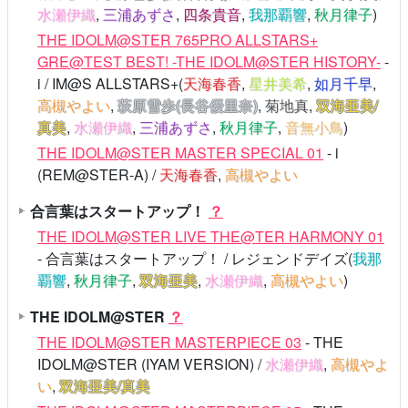
水瀬伊織
,
三浦あずさ
,
四条貴音
,
我那覇響
,
秋月律子
)
THE IDOLM@STER 765PRO ALLSTARS+
GRE@TEST BEST! -THE IDOLM@STER HISTORY-
-
i / IM@S ALLSTARS+(
天海春香
,
星井美希
,
如月千早
,
高槻やよい
,
萩原雪歩(長谷優里奈)
,
菊地真
,
双海亜美/
真美
,
水瀬伊織
,
三浦あずさ
,
秋月律子
,
音無小鳥
)
THE IDOLM@STER MASTER SPECIAL 01
- i
(REM@STER-A) /
天海春香
,
高槻やよい
合言葉はスタートアップ！
？
THE IDOLM@STER LIVE THE@TER HARMONY 01
- 合言葉はスタートアップ！ / レジェンドデイズ(
我那
覇響
,
秋月律子
,
双海亜美
,
水瀬伊織
,
高槻やよい
)
THE IDOLM@STER
？
THE IDOLM@STER MASTERPIECE 03
- THE
IDOLM@STER (IYAM VERSION) /
水瀬伊織
,
高槻やよ
い
,
双海亜美/真美