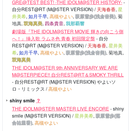
GRE@TEST BEST! -THE IDOLM@STER HISTORY-
-
自分REST@RT (M@STER VERSION) /
天海春香
,
星
井美希
,
如月千早
,
高槻やよい
,
萩原雪歩(浅倉杏美)
,
菊
地真
,
双海真美
,
四条貴音
,
我那覇響
劇場版『THE IDOLM@STER MOVIE 輝きの向こう側
へ！』挿入歌 ラムネ色 青春 初回限定盤
- 自分
REST@RT (M@STER VERSION) /
天海春香
,
星井美
希
,
如月千早
,
高槻やよい
,
萩原雪歩(浅倉杏美)
,
菊地真
,
双海真美
THE IDOLM@STER 9th ANNIVERSARY WE ARE
M@STERPIECE!! 自分REST@RT＆SMOKY THRILL
- 自分REST@RT (M@STER VERSION) やよいソ
ロ・リミックス /
高槻やよい
shiny smile
？
THE IDOLM@STER MASTER LIVE ENCORE
- shiny
smile (M@STER VERSION) /
星井美希
,
萩原雪歩(落
合祐里香)
,
高槻やよい