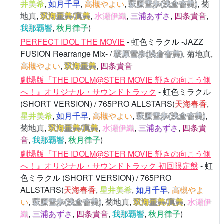
井美希
,
如月千早
,
高槻やよい
,
萩原雪歩(浅倉杏美)
,
菊
地真
,
双海亜美/真美
,
水瀬伊織
,
三浦あずさ
,
四条貴音
,
我那覇響
,
秋月律子
)
PERFECT IDOL THE MOVIE
- 虹色ミラクル -JAZZ
FUSION Rearrange Mix- /
萩原雪歩(浅倉杏美)
,
菊地真
,
高槻やよい
,
双海亜美
,
四条貴音
劇場版『THE IDOLM@STER MOVIE 輝きの向こう側
へ！』オリジナル・サウンドトラック
- 虹色ミラクル
(SHORT VERSION) / 765PRO ALLSTARS(
天海春香
,
星井美希
,
如月千早
,
高槻やよい
,
萩原雪歩(浅倉杏美)
,
菊地真
,
双海亜美/真美
,
水瀬伊織
,
三浦あずさ
,
四条貴
音
,
我那覇響
,
秋月律子
)
劇場版『THE IDOLM@STER MOVIE 輝きの向こう側
へ！』オリジナル・サウンドトラック 初回限定盤
- 虹
色ミラクル (SHORT VERSION) / 765PRO
ALLSTARS(
天海春香
,
星井美希
,
如月千早
,
高槻やよ
い
,
萩原雪歩(浅倉杏美)
,
菊地真
,
双海亜美/真美
,
水瀬伊
織
,
三浦あずさ
,
四条貴音
,
我那覇響
,
秋月律子
)