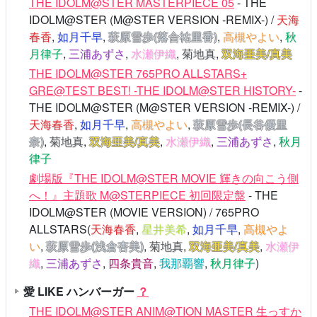
THE IDOLM@STER MASTERPIECE 05
- THE
IDOLM@STER (M@STER VERSION -REMIX-) /
天海
春香
,
如月千早
,
萩原雪歩(落合祐里香)
,
高槻やよい
,
秋
月律子
,
三浦あずさ
,
水瀬伊織
,
菊地真
,
双海亜美/真美
THE IDOLM@STER 765PRO ALLSTARS+
GRE@TEST BEST! -THE IDOLM@STER HISTORY-
-
THE IDOLM@STER (M@STER VERSION -REMIX-) /
天海春香
,
如月千早
,
高槻やよい
,
萩原雪歩(長谷優里
奈)
,
菊地真
,
双海亜美/真美
,
水瀬伊織
,
三浦あずさ
,
秋月
律子
劇場版『THE IDOLM@STER MOVIE 輝きの向こう側
へ！』主題歌 M@STERPIECE 初回限定盤
- THE
IDOLM@STER (MOVIE VERSION) / 765PRO
ALLSTARS(
天海春香
,
星井美希
,
如月千早
,
高槻やよ
い
,
萩原雪歩(浅倉杏美)
,
菊地真
,
双海亜美/真美
,
水瀬伊
織
,
三浦あずさ
,
四条貴音
,
我那覇響
,
秋月律子
)
愛 LIKE ハンバーガー
？
THE IDOLM@STER ANIM@TION MASTER 生っすか