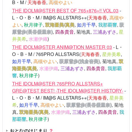
B・M /
天海春香
,
高槻やよい
THE IDOLM@STER BEST OF 765+876=!! VOL.03
-
L・O・B・M / IM@S ALLSTARS++(
天海春香
,
高槻や
よい
,
秋月律子
,
双海亜美/真美
,
如月千早
,
我那覇響
,
萩
原雪歩(長谷優里奈)
,
四条貴音
,
菊地真
,
三浦あずさ
,
星
井美希
,
水瀬伊織
)
THE IDOLM@STER ANIM@TION MASTER 03
- L・
O・B・M / 765PRO ALLSTARS(
天海春香
,
星井美希
,
如月千早
,
高槻やよい
,
萩原雪歩(浅倉杏美)
,
菊地真
,
双
海亜美/真美
,
水瀬伊織
,
三浦あずさ
,
四条貴音
,
我那覇
響
,
秋月律子
)
THE IDOLM@STER 765PRO ALLSTARS+
GRE@TEST BEST! -THE IDOLM@STER HISTORY-
-
L・O・B・M / IM@S ALLSTARS++(
天海春香
,
星井美
希
,
如月千早
,
高槻やよい
,
萩原雪歩(長谷優里奈)
,
菊地
真
,
双海亜美/真美
,
水瀬伊織
,
三浦あずさ
,
四条貴音
,
我
那覇響
,
秋月律子
)
おとなのはじまり
？