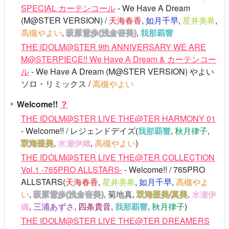
SPECIAL カーテンコール
- We Have A Dream
(M@STER VERSION) /
天海春香
,
如月千早
,
星井美希
,
高槻やよい
,
萩原雪歩(浅倉杏美)
,
我那覇響
THE IDOLM@STER 9th ANNIVERSARY WE ARE
M@STERPIECE!! We Have A Dream & カーテンコー
ル
- We Have A Dream (M@STER VERSION) やよい
ソロ・リミックス /
高槻やよい
Welcome!!
？
THE IDOLM@STER LIVE THE@TER HARMONY 01
- Welcome!! / レジェンドデイズ(
我那覇響
,
秋月律子
,
双海亜美
,
水瀬伊織
,
高槻やよい
)
THE IDOLM@STER LIVE THE@TER COLLECTION
Vol.1 -765PRO ALLSTARS-
- Welcome!! / 765PRO
ALLSTARS(
天海春香
,
星井美希
,
如月千早
,
高槻やよ
い
,
萩原雪歩(浅倉杏美)
,
菊地真
,
双海亜美/真美
,
水瀬伊
織
,
三浦あずさ
,
四条貴音
,
我那覇響
,
秋月律子
)
THE IDOLM@STER LIVE THE@TER DREAMERS