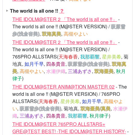
The world is all one !!
？
THE IDOLM@STER 2 「The world is all one !!」
-
The world is all one !! (M@STER VERSION) /
萩原雪
歩(浅倉杏美)
,
双海真美
,
高槻やよい
THE IDOLM@STER 2 「The world is all one !!」
-
The world is all one !! (M@STER VERSION) /
765PRO ALLSTARS(
天海春香
,
我那覇響
,
星井美希
,
菊
地真
,
如月千早
,
四条貴音
,
萩原雪歩(浅倉杏美)
,
双海真
美
,
高槻やよい
,
水瀬伊織
,
三浦あずさ
,
双海亜美
,
秋月
律子
)
THE IDOLM@STER ANIM@TION MASTER 02
- The
world is all one !! (M@STER VERSION) / 765PRO
ALLSTARS(
天海春香
,
星井美希
,
如月千早
,
高槻やよ
い
,
萩原雪歩(浅倉杏美)
,
菊地真
,
双海亜美/真美
,
水瀬伊
織
,
三浦あずさ
,
四条貴音
,
我那覇響
,
秋月律子
)
THE IDOLM@STER 765PRO ALLSTARS+
GRE@TEST BEST! -THE IDOLM@STER HISTORY-
-