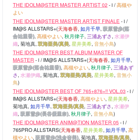
THE IDOLM@STER MASTER ARTIST 02
- i /
高槻や
よい
THE IDOLM@STER MASTER ARTIST FINALE
- i /
IM@S ALLSTARS+(
天海春香
,
如月千早
,
萩原雪歩(落
合祐里香)
,
高槻やよい
,
秋月律子
,
三浦あずさ
,
水瀬伊
織
,
菊地真
,
双海亜美/真美
,
星井美希
,
音無小鳥
)
THE IDOLM@STER BEST ALBUM MASTER OF
MASTER
- i / IM@S ALLSTARS+(
天海春香
,
如月千早
,
萩原雪歩(落合祐里香)
,
高槻やよい
,
秋月律子
,
三浦あず
さ
,
水瀬伊織
,
菊地真
,
双海亜美/真美
,
星井美希
,
音無小
鳥
)
THE IDOLM@STER BEST OF 765+876=!! VOL.03
- i /
IM@S ALLSTARS+(
天海春香
,
高槻やよい
,
星井美希
,
菊地真
,
如月千早
,
双海亜美/真美
,
三浦あずさ
,
水瀬伊
織
,
萩原雪歩(長谷優里奈)
,
秋月律子
,
音無小鳥
)
THE IDOLM@STER ANIM@TION MASTER 05
- i /
765PRO ALLSTARS(
天海春香
,
星井美希
,
如月千早
,
高
槻やよい
,
萩原雪歩(浅倉杏美)
,
菊地真
,
双海亜美/真美
,