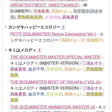
GRE@TEST BEST! -SWEET&SMILE!-
- 神
SUMMER!! /
天海春香
,
高槻やよい
,
萩原雪歩(浅倉杏
美)
,
双海亜美/真美
,
水瀬伊織
,
四条貴音
カンゲキハッピーエコロジー
？
PETIT IDOLM@STER Twelve Campaigns! Vol.1
- カ
ンゲキハッピーエコロジー /
高槻やよい(仁後真耶子)
キミはメロディ
？
THE IDOLM@STER MASTER SPECIAL WINTER
-
キミはメロディ (M@STER VERSION) /
三浦あずさ
,
四条貴音
,
如月千早
,
星井美希
,
高槻やよい
,
双海亜美/
真美
THE IDOLM@STER BEST OF 765+876=!! VOL.03
-
キミはメロディ (M@STER VERSION) /
三浦あずさ
,
四条貴音
,
如月千早
,
星井美希
,
高槻やよい
,
双海亜美/
真美
THE IDOLM@STER ANIM@TION MASTER 05
- キミ