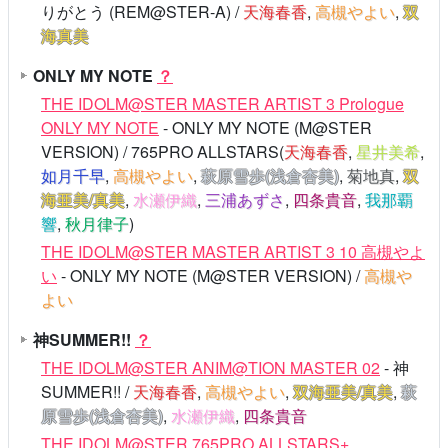
りがとう (REM@STER-A) /
天海春香
,
高槻やよい
,
双
海真美
ONLY MY NOTE
？
THE IDOLM@STER MASTER ARTIST 3 Prologue
ONLY MY NOTE
- ONLY MY NOTE (M@STER
VERSION) / 765PRO ALLSTARS(
天海春香
,
星井美希
,
如月千早
,
高槻やよい
,
萩原雪歩(浅倉杏美)
,
菊地真
,
双
海亜美/真美
,
水瀬伊織
,
三浦あずさ
,
四条貴音
,
我那覇
響
,
秋月律子
)
THE IDOLM@STER MASTER ARTIST 3 10 高槻やよ
い
- ONLY MY NOTE (M@STER VERSION) /
高槻や
よい
神SUMMER!!
？
THE IDOLM@STER ANIM@TION MASTER 02
- 神
SUMMER!! /
天海春香
,
高槻やよい
,
双海亜美/真美
,
萩
原雪歩(浅倉杏美)
,
水瀬伊織
,
四条貴音
THE IDOLM@STER 765PRO ALLSTARS+