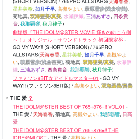
(SHORT VERSION) / 765PRO ALLSTARS(
天海春香
,
星井美希
,
如月千早
,
高槻やよい
,
萩原雪歩(浅倉杏美)
,
菊地真
,
双海亜美/真美
,
水瀬伊織
,
三浦あずさ
,
四条貴
音
,
我那覇響
,
秋月律子
)
劇場版『THE IDOLM@STER MOVIE 輝きの向こう側
へ！』オリジナル・サウンドトラック 初回限定盤
-
GO MY WAY!! (SHORT VERSION) / 765PRO
ALLSTARS(
天海春香
,
星井美希
,
如月千早
,
高槻やよ
い
,
萩原雪歩(浅倉杏美)
,
菊地真
,
双海亜美/真美
,
水瀬伊
織
,
三浦あずさ
,
四条貴音
,
我那覇響
,
秋月律子
)
ファミソン8BIT☆アイドルマスター01
- GO MY
WAY!! (ファミソン8BIT版) /
高槻やよい
,
双海亜美/真美
THE 愛
？
THE IDOLM@STER BEST OF 765+876=!! VOL.01
-
THE 愛 /
天海春香
,
菊地真
,
高槻やよい
,
我那覇響
,
日高
愛
THE IDOLM@STER BEST OF 765+876=!! THE
iDRE@MLOST
- THE 愛 /
高槻やよい