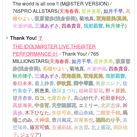
The world is all one !! (M@STER VERSION) /
765PRO ALLSTARS(
天海春香
,
星井美希
,
如月千早
,
高
槻やよい
,
萩原雪歩(浅倉杏美)
,
菊地真
,
双海亜美/真美
,
水瀬伊織
,
三浦あずさ
,
四条貴音
,
我那覇響
,
秋月律子
)
Thank You!
？
THE IDOLM@STER LIVE THE@TER
PERFORMANCE 01
- Thank You! / 765
MILLIONSTARS(
天海春香
,
如月千早
,
星井美希
,
萩原雪
歩(浅倉杏美)
,
高槻やよい
,
菊地真
,
水瀬伊織
,
四条貴音
,
秋月律子
,
三浦あずさ
,
双海亜美
,
双海真美
,
我那覇響
,
春日未来
,
最上静香
,
伊吹翼
,
田中琴葉
,
島原エレナ
,
佐
竹美奈子
,
所恵美
,
徳川まつり
,
箱崎星梨花
,
野々原茜
,
望月杏奈
,
ロコ
,
七尾百合子
,
高山紗代子
,
松田亜利沙
,
高坂海美
,
中谷育
,
天空橋朋花
,
エミリー
,
北沢志保
,
舞
浜歩
,
木下ひなた
,
矢吹可奈
,
横山奈緒
,
二階堂千鶴
,
馬
場このみ
,
大神環
,
豊川風花
,
宮尾美也
,
福田のり子
,
真
壁瑞希
,
篠宮可憐
,
百瀬莉緒
,
永吉昴
,
北上麗花
,
周防桃
子
,
ジュリア
)