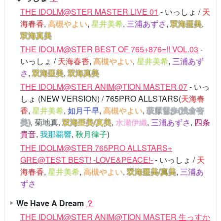
THE IDOLM@STER MASTER LIVE 01
- いっしょ /
天
海春香
,
高槻やよい
,
星井美希
,
三浦あずさ
,
双海亜美
,
双海真美
THE IDOLM@STER BEST OF 765+876=!! VOL.03
-
いっしょ /
天海春香
,
高槻やよい
,
星井美希
,
三浦あず
さ
,
双海亜美
,
双海真美
THE IDOLM@STER ANIM@TION MASTER 07
- いっ
しょ (NEW VERSION) / 765PRO ALLSTARS(
天海春
香
,
星井美希
,
如月千早
,
高槻やよい
,
萩原雪歩(浅倉杏
美)
,
菊地真
,
双海亜美/真美
,
水瀬伊織
,
三浦あずさ
,
四条
貴音
,
我那覇響
,
秋月律子
)
THE IDOLM@STER 765PRO ALLSTARS+
GRE@TEST BEST! -LOVE&PEACE!-
- いっしょ /
天
海春香
,
星井美希
,
高槻やよい
,
双海亜美/真美
,
三浦あ
ずさ
We Have A Dream
？
THE IDOLM@STER ANIM@TION MASTER 生っすか