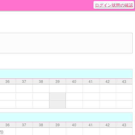
ログイン状態の確認
36
37
38
39
40
41
42
43
36
37
38
39
40
41
42
43
))