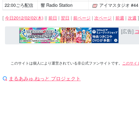
22:00ごろ配信
響 Radio Station
アイマスタジオ
#4
[公式]
[
今日2012/02/02(木)
||
前日
|
翌日
|
前ページ
|
次ページ
|
前週
|
次週
]
[広告]
コ
このサイトは個人により運営されている非公式ファンサイトです。
このサイ
まるあみゅ.ねっと プロジェクト