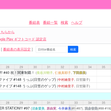
番組表
番組一覧
検索
ヘルプ
こちらから
le Play ギフトコード 認定店
[
番組表の表示設定
]
28
29
30
31
32
33
34
35
!
#40 祝！関東制覇！
(
長谷川明子
,
仁後真耶子
,
下田麻美
)
ファイブ
#148 うっぷ(日笠のゲップ)
(
中村繪里子
, 日笠陽子)
ファイブ
#148 うっぷ(日笠のゲップ)
(
中村繪里子
, 日笠陽子)
28
29
30
31
32
33
34
35
R STATION!!!
#97
(
沼倉愛美
,
原由実
,
今井麻美
(#1-#87),
浅倉杏美
(#88-#192