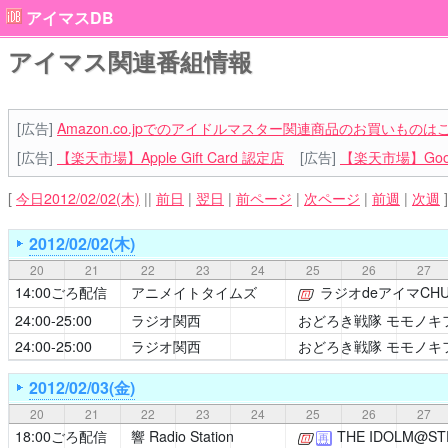
アイマスDB
アイマス関連番組情報
[広告]
Amazon.co.jpでのアイドルマスター関連商品のお買いものは
[広告]
【楽天市場】Apple Gift Card 認定店
[広告]
【楽天市場】Goog
[
今日2012/02/02(木)
||
前日
|
翌日
|
前ページ
|
次ページ
|
前週
|
次週
]
2012/02/02(木)
20
21
22
23
24
25
26
27
14:00ごろ配信
アニメイトタイムズ
ラジオdeアイマCHU!
[公式]
24:00-25:00
ラジオ関西
おどろき戦隊 モモノキ
24:00-25:00
ラジオ関西
おどろき戦隊 モモノキ
2012/02/03(金)
20
21
22
23
24
25
26
27
18:00ごろ配信
響 Radio Station
THE IDOLM@STE
[公式]
再