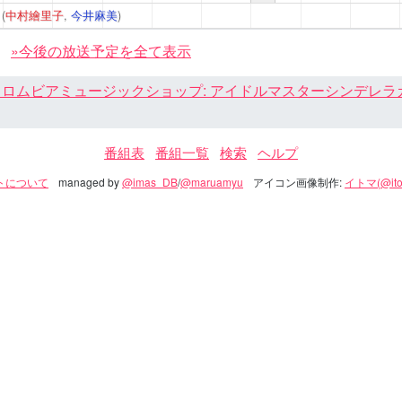
4
(
中村繪里子
,
今井麻美
)
»今後の放送予定を全て表示
ロムビアミュージックショップ: アイドルマスターシンデレラガール
番組表
番組一覧
検索
ヘルプ
トについて
managed by
@imas_DB
/
@maruamyu
アイコン画像制作:
イトマ(@ito