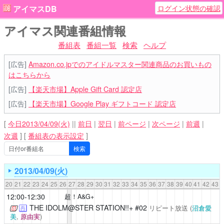
ログイン状態の確認
アイマスDB
アイマス関連番組情報
番組表
番組一覧
検索
ヘルプ
[広告]
Amazon.co.jpでのアイドルマスター関連商品のお買いもの
はこちらから
[広告]
【楽天市場】Apple Gift Card 認定店
[広告]
【楽天市場】Google Play ギフトコード 認定店
[
今日2013/04/09(火)
||
前日
|
翌日
|
前ページ
|
次ページ
|
前週
|
次週
]
[
番組表の表示設定
]
2013/04/09(火)
20
21
22
23
24
25
26
27
28
29
30
31
32
33
34
35
36
37
38
39
40
41
42
43
12:00-12:30
超！A&G+
THE IDOLM@STER STATION!!+
#02
リピート放送
(
沼倉愛
再
美
,
原由実
)