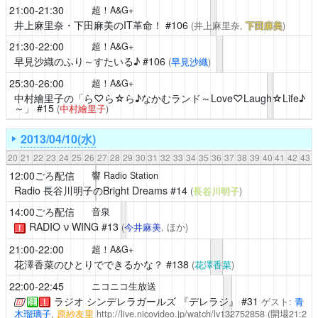
21:00-21:30
超！A&G+
井上麻里奈・下田麻美のIT革命！
#106
(井上麻里奈,
下田麻美
)
21:30-22:00
超！A&G+
早見沙織のふり～すたいる♪
#106
(
早見沙織
)
25:30-26:00
超！A&G+
中村繪里子の「ら♡ら☆ら♪なかむランド～Love♡Laugh☆Life♪
～」
#15
(
中村繪里子
)
2013/04/10(水)
20
21
22
23
24
25
26
27
28
29
30
31
32
33
34
35
36
37
38
39
40
41
42
43
12:00ごろ配信
響 Radio Station
Radio 長谷川明子のBright Dreams
#14
(
長谷川明子
)
14:00ごろ配信
音泉
RADIO ν WING
#13
(
今井麻美
, ほか)
！
21:00-22:00
超！A&G+
花澤香菜のひとりでできるかな？
#138
(
花澤香菜
)
22:00-22:45
ニコニコ生放送
ラジオ シンデレラガールズ 『デレラジ』
#31
ゲスト:
青
注
！
木瑠璃子
,
原紗友里
http://live.nicovideo.jp/watch/lv132752858
(開場21:2