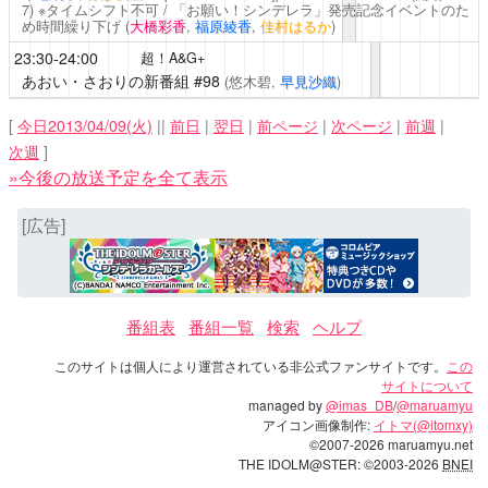
7) ※タイムシフト不可 / 「お願い！シンデレラ」発売記念イベントのた
め時間繰り下げ
(
大橋彩香
,
福原綾香
,
佳村はるか
)
23:30-24:00
超！A&G+
あおい・さおりの新番組
#98
(悠木碧,
早見沙織
)
[
今日2013/04/09(火)
||
前日
|
翌日
|
前ページ
|
次ページ
|
前週
|
次週
]
»今後の放送予定を全て表示
[広告]
番組表
番組一覧
検索
ヘルプ
このサイトは個人により運営されている非公式ファンサイトです。
この
サイトについて
managed by
@imas_DB
/
@maruamyu
アイコン画像制作:
イトマ(@itomxy)
©2007-2026 maruamyu.net
THE IDOLM@STER: ©2003-2026
BNEI