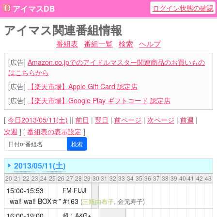
ログイン状態の確認
アイマスDB
アイマス関連番組情報
番組表
番組一覧
検索
ヘルプ
[広告]
Amazon.co.jpでのアイドルマスター関連商品のお買いもの
はこちらから
[広告]
【楽天市場】Apple Gift Card 認定店
[広告]
【楽天市場】Google Play ギフトコード 認定店
[
今日2013/05/11(土)
||
前日
|
翌日
|
前ページ
|
次ページ
|
前週
|
次週
]
[
番組表の表示設定
]
2013/05/11(土)
20
21
22
23
24
25
26
27
28
29
30
31
32
33
34
35
36
37
38
39
40
41
42
43
15:00-15:53
FM-FUJI
wai! wai! BOX☆”
#163
(
三瓶由布子
, 金元寿子)
16:00-19:00
超！A&G+