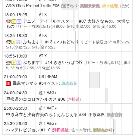
A&G Girls Project Trefle
#06
(週替わり:
高橋未奈美
,
鈴木絵理
, ほか)
18:00-18:25
AT-X
アニメ「アイドルマスター」
#07 大好きなもの、大切な
￥
再
もの
リピート放送は5/13(月)9:00, 5/15(水)27:00, 5/15(金)15:00
18:25-18:30
AT-X
ぷちます！
#13 いつもどおり
リピート放送は5/13(月)9:25,
￥
再
5/15(水)27:25, 5/15(金)15:25
18:55-19:00
AT-X
ぷちます！
#14 ききいっぱつ!?
リピート放送は5/13(月)9:5
￥
再
5, 5/15(水)27:55, 5/15(金)15:55
21:00-23:00
USTREAM
電磁マシマシ
#54
ゲスト:
諏訪彩花
！
24:00-24:30
超！A&G+
戸松遥のココロ☆ハルカス
#06
(
戸松遥
)
25:00-25:30
超！A&G+
中原麻衣と浅倉杏美のらぶえんじぇる
#84
(
中原麻衣
,
浅倉杏美
)
25:30-26:00
超！A&G+
ハマテレビジョン
#110
(
津田美波
, 佐々木智代,
原嶋あかり
)