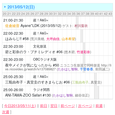
2013/05/12(日)
20
21
22
23
24
25
26
27
28
29
30
31
32
33
34
35
36
37
38
39
40
41
42
43
21:00-21:30
超！A&G+
佐倉綾音
Ayane*LDK (2013/05/12)
ゲスト:
村川梨衣
22:00-22:30
超！A&G+
はみらじ!!
#58
(荒川美穂,
大坪由佳
,
山本希望
)
22:30-23:00
文化放送
碧と彩奈のラ・プチミレディオ
#06
(悠木碧,
竹達彩奈
)
22:30-23:00
OBCラジオ大阪
夜中メイクが気になったから
#50
ニコニコ生放送で同時放送
http://li
ve.nicovideo.jp/watch/lv137089827
(
たかはし智秋
,
千菅春香
, 前田誠二)
25:00-25:30
超！A&G+
三瓶由布子・真堂圭のすきまらじお
#06
(
三瓶由布子
, 真堂圭)
25:00-26:00
ラジオ関西
ANI-TAMA-ZOO Safari
#130
(
たかはし智秋
, 細谷佳正)
[
今日2013/05/11(土)
||
前日
|
翌日
|
前ページ
|
次ページ
|
前週
|
次週
]