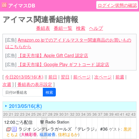
ログイン状態の確認
アイマスDB
アイマス関連番組情報
番組表
番組一覧
検索
ヘルプ
[広告]
Amazon.co.jpでのアイドルマスター関連商品のお買いもの
はこちらから
[広告]
【楽天市場】Apple Gift Card 認定店
[広告]
【楽天市場】Google Play ギフトコード 認定店
[
今日2013/05/16(木)
||
前日
|
翌日
|
前ページ
|
次ページ
|
前週
|
次週
]
[
番組表の表示設定
]
2013/05/16(木)
20
21
22
23
24
25
26
27
28
29
30
31
32
33
34
35
36
37
38
39
40
41
42
43
12:00ごろ配信
響 Radio Station
ラジオ シンデレラガールズ 『デレラジ』
#36
ゲスト:
黒沢
再
ともよ
(
大橋彩香
,
福原綾香
,
佳村はるか
)