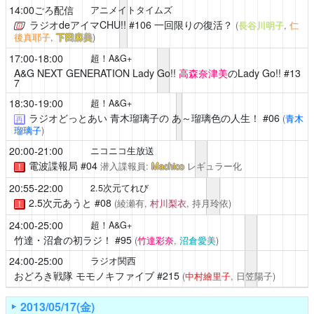
14:00ごろ配信
アニメイトタイムズ
ラジオdeアイマCHU!!
#106 一回限りの復活？
(
長谷川明子
,
仁
後真耶子
,
下田麻美
)
17:00-18:00
超！A&G+
A&G NEXT GENERATION Lady Go!!
高森奈津美
のLady Go!! #13
7
18:30-19:00
超！A&G+
ラジオどっとあい 青木瑠璃子の あ～瑠璃色の人生！
#06
(
青木
再
瑠璃子
)
20:00-21:00
ニコニコ生放送
電波諜報局
#04
潜入諜報員:
Machico
レギュラー化
！
20:55-22:00
2.5次元てれび
2.5次元あうと
#08
(綾瀬有,
村川梨衣
, 持月玲依)
！
24:00-25:00
超！A&G+
竹達・沼倉の初ラジ！
#95
(
竹達彩奈
,
沼倉愛美
)
24:00-25:00
ラジオ関西
おどろき戦隊 モモノキファイブ
#215
(
中村繪里子
, 日笠陽子)
2013/05/17(金)