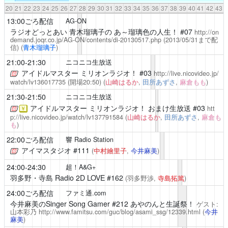
20
21
22
23
24
25
26
27
28
29
30
31
32
33
34
35
36
37
38
39
40
41
42
43
13:00ごろ配信
AG-ON
ラジオどっとあい 青木瑠璃子の あ～瑠璃色の人生！
#07
http://on
demand.joqr.co.jp/AG-ON/contents/di-20130517.php
(2013/05/31まで配
信)
(
青木瑠璃子
)
21:00-21:30
ニコニコ生放送
アイドルマスター ミリオンラジオ！
#03
http://live.nicovideo.jp/
watch/lv136017735
(開場20:50)
(
山崎はるか
,
田所あずさ
,
麻倉もも
)
21:30-21:50
ニコニコ生放送
アイドルマスター ミリオンラジオ！
おまけ生放送 #03
htt
￥
p://live.nicovideo.jp/watch/lv137791584
(
山崎はるか
,
田所あずさ
,
麻倉も
も
)
22:00ごろ配信
響 Radio Station
アイマスタジオ
#111
(
中村繪里子
,
今井麻美
)
24:00-24:30
超！A&G+
羽多野・寺島 Radio 2D LOVE
#162
(羽多野渉,
寺島拓篤
)
24:00ごろ配信
ファミ通.com
今井麻美のSinger Song Gamer
#212 あやのんと生誕祭！
ゲスト:
山本彩乃
http://www.famitsu.com/guc/blog/asami_ssg/12339.html
(
今井
麻美
)