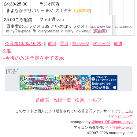
24:30-25:00
ラジオ関西
まよなかデリバリー
#07
(内山夕実,
山本希望
)
25:00ごろ配信
ファミ通.com
原由実の○○ラジオ
#39 こいのぼりラジオ
http://www.famitsu.com/co
miny/?a=page_fh_diary&target_c_diary_id=59925
(
原由実
)
[
今日2013/05/16(木)
||
前日
|
翌日
|
前ページ
|
次ページ
|
前週
|
次週
]
»今後の放送予定を全て表示
[広告]
番組表
番組一覧
検索
ヘルプ
このサイトは個人により運営されている非公式ファンサイトです。
この
サイトについて
managed by
@imas_DB
/
@maruamyu
アイコン画像制作:
イトマ(@itomxy)
©2007-2026 maruamyu.net