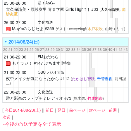
25:30-26:00
超！A&G+
大久保瑠美・原紗友里 青春学園 Girls High↑↑
#33
(
大久保瑠美
,
原
紗友里
)
26:30-27:00
文化放送
May'nのらじたま
#259
ゲスト: every♥ing!(
木戸衣吹
, 山崎エリイ)
！
2014/08/24(日)
20
21
22
23
24
25
26
27
28
29
30
31
32
33
34
35
36
37
38
39
40
41
42
43
21:30-22:00
FMおだわら
もとラジ！
#147 ぷちます!!特集
！
21:30-22:30
OBCラジオ大阪
夜中メイクが気になったから
#112
(
たかはし智秋
,
千菅春香
, 前田誠
二)
22:30-23:00
文化放送
碧と彩奈のラ・プチミレディオ
#73
(悠木碧,
竹達彩奈
)
[
今日2014/08/23(土)
||
前日
|
翌日
|
前ページ
|
次ページ
|
前週
|
次週
]
»今後の放送予定を全て表示