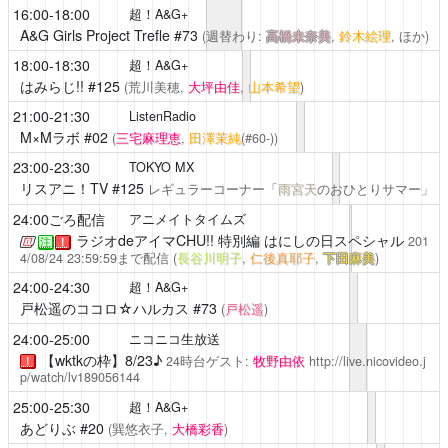
16:00-18:00
超！A&G+
A&G Girls Project Trefle
#73
(週替わり:
高橋未奈美
,
鈴木絵理
, ほか)
18:00-18:30
超！A&G+
はみらじ!!
#125
(荒川美穂,
大坪由佳
,
山本希望
)
21:00-21:30
ListenRadio
M×Mラボ
#02
(
三宅麻理恵
,
田澤茉純
(#60-))
23:00-23:30
TOKYO MX
リスアニ！TV
#125
レギュラーコーナー「
雨宮天
のおひとりサマー」
24:00ごろ配信
アニメイトタイムズ
ラジオdeアイマCHU!!
特別編 はにしの日スペシャル
201
注
！
4/08/24 23:59:59まで配信
(
長谷川明子
,
仁後真耶子
,
下田麻美
)
24:00-24:30
超！A&G+
戸松遥のココロ☆ハルカス
#73
(
戸松遥
)
24:00-25:00
ニコニコ生放送
【wktkの枠】8/23♪
24時台ゲスト:
牧野由依
http://live.nicovideo.j
！
p/watch/lv189056144
25:00-25:30
超！A&G+
あどりぶ
#20
(巽悠衣子,
大橋彩香
)