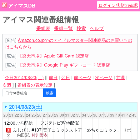
ログイン状態の確認
アイマスDB
アイマス関連番組情報
番組表
番組一覧
検索
ヘルプ
[広告]
Amazon.co.jpでのアイドルマスター関連商品のお買いもの
はこちらから
[広告]
【楽天市場】Apple Gift Card 認定店
[広告]
【楽天市場】Google Play ギフトコード 認定店
[
今日2014/08/23(土)
||
前日
|
翌日
|
前ページ
|
次ページ
|
前週
|
次週
]
[
番組表の表示設定
]
2014/08/23(土)
20
21
22
23
24
25
26
27
28
29
30
31
32
33
34
35
36
37
38
39
40
41
42
43
12:00ごろ配信
フジテレビ(Web配信)
ふじびじ
#137 電子コミックストア「めちゃコミック」
リポー
！
ター: 内田彩,
村川梨衣