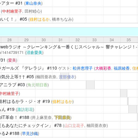
シアター
#31
(
東山奈央
)
4
(
中村繪里子
, 田村睦心)
めいく！」
#05
(
佳村はるか
, 橋本ちなみ)
28
29
30
31
32
33
34
35
webラジオ ～クレーンキング＆一番くじスペシャル～ 響チャレンジ！-
ch/1414739171
(
沼倉愛美
)
#31
(
愛美
)
ラガールズ 『デレラジ』
#110
ゲスト:
松井恵理子
(
大橋彩香
,
福原綾香
,
佳
気分上等↑↑
#05
(楠田亜衣奈,
渡部優衣
)
アニラブ
#03
(
角元明日香
)
中村繪里子
)
佳村はるかラ・ジ・オ
#19
(
佳村はるか
)
らん
#19
(
諏訪彩花
)
IT革命！
#188
(井上麻里奈,
下田麻美
)
夜もあなたにチェックイン」
#78
(
山口立花子
, 楠田亜衣奈)
る♪
#188
(
早見沙織
)