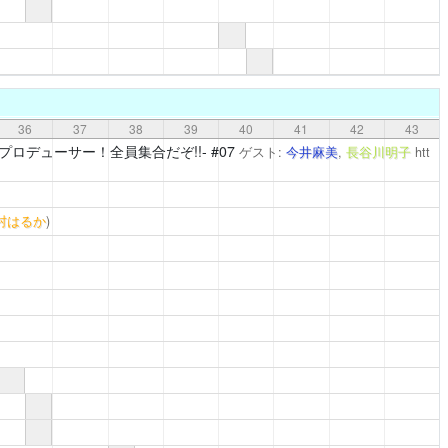
36
37
38
39
40
41
42
43
プロデューサー！全員集合だぞ!!-
#07
ゲスト:
今井麻美
,
長谷川明子
htt
村はるか
)