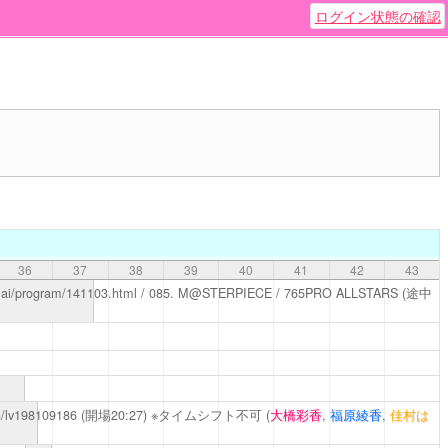
ログイン状態の確認
36
37
38
39
40
41
42
43
mai/program/141103.html
/ 085. M@STERPIECE / 765PRO ALLSTARS
(途中
ch/lv198109186
(開場20:27) ※タイムシフト不可
(
大橋彩香
,
福原綾香
,
佳村は