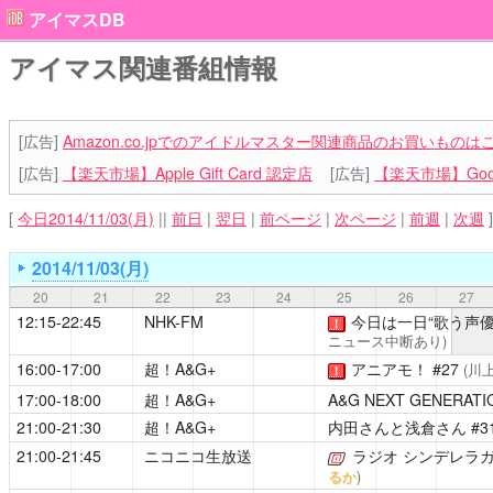
アイマスDB
アイマス関連番組情報
[広告]
Amazon.co.jpでのアイドルマスター関連商品のお買いものは
[広告]
【楽天市場】Apple Gift Card 認定店
[広告]
【楽天市場】Goog
[
今日2014/11/03(月)
||
前日
|
翌日
|
前ページ
|
次ページ
|
前週
|
次週
]
2014/11/03(月)
20
21
22
23
24
25
26
27
12:15-22:45
NHK-FM
今日は一日“歌う声優
！
ニュース中断あり)
16:00-17:00
超！A&G+
アニアモ！
#27
(川
！
17:00-18:00
超！A&G+
A&G NEXT GENERATIO
21:00-21:30
超！A&G+
内田さんと浅倉さん
#3
21:00-21:45
ニコニコ生放送
ラジオ シンデレラ
[公式]
るか
)