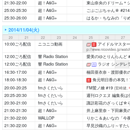
21:30-22:00
超！A&G+
東山奈央のドリーム＊
25:00-25:30
超！A&G+
ごぶごぶちゃん☆
#21
25:30-26:00
超！A&G+
はるか・ちなみの「り
2014/11/04(火)
20
21
22
23
24
25
26
27
10:00ごろ配信
ニコニコ動画
アイドルマスター
[公式]
！
p://www.nicovideo.jp/wat
12:00ごろ配信
響 Radio Station
愛美のゆとりんらんど
12:00ごろ配信
響 Radio Station
ラジオ シンデレ
[公式]
再
16:30-17:00
超！A&G+
楠田亜衣奈・渡部優衣の
18:00-18:30
超！A&G+
角元明日香の本気！
！
20:00-20:25
fmさくだいら
FM鷲ノ繪
#19
(鷲崎健,
20:25-20:30
fmさくだいら
週刊ロクエヌ 編集長は
20:30-21:00
fmさくだいら
諏訪彩花のざっくば☆
21:00-21:30
超！A&G+
井上麻里奈・下田麻美の
21:30-22:00
WALLOP
りかこ＆あいなの「今
21:30-22:00
超！A&G+
早見沙織のふり～すたい