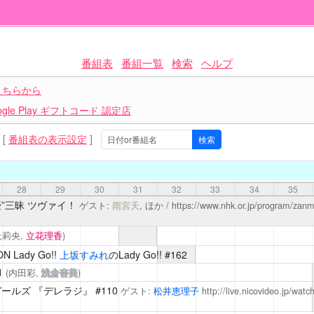
番組表
番組一覧
検索
ヘルプ
こちらから
le Play ギフトコード 認定店
[
番組表の表示設定
]
28
29
30
31
32
33
34
35
”三昧 ツヴァイ！
ゲスト:
雨宮天
, ほか /
https://www.nhk.or.jp/program/zan
上莉央,
立花理香
)
N Lady Go!!
上坂すみれ
のLady Go!! #162
1
(内田彩,
浅倉杏美
)
ガールズ 『デレラジ』
#110
ゲスト:
松井恵理子
http://live.nicovideo.jp/wat