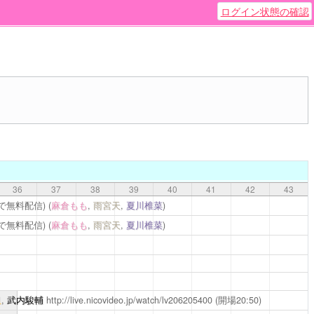
ログイン状態の確認
36
37
38
39
40
41
42
43
59まで無料配信)
(
麻倉もも
,
雨宮天
,
夏川椎菜
)
59まで無料配信)
(
麻倉もも
,
雨宮天
,
夏川椎菜
)
里
,
武内駿輔
http://live.nicovideo.jp/watch/lv206205400
(開場20:50)