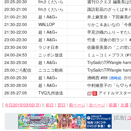
20:25-20:30
fmさくだいら
週刊ロクエヌ 編集長は
20:30-21:00
fmさくだいら
諏訪彩花のざっくば☆
21:00-21:30
超！A&G+
井上麻里奈・下田麻美の
21:30-22:00
WALLOP
りかこ＆あいなの「今
21:30-22:00
超！A&G+
早見沙織のふり～すたい
23:00-23:30
超！A&G+
竹達・沼倉の初ラジ！
#
23:30-24:00
ラジオ日本
佐藤亜美菜の「この世
24:00-24:53
ニッポン放送
ミュ～コミ＋プラス
(#
24:30-25:00
超！A&G+
TrySailのTRYangle har
25:00ごろ配信
ニコニコ動画
TrySailのTRYangle har
25:00-25:30
超！A&G+
洲崎西
#88
(
洲崎綾
, 西
25:30-26:00
超！A&G+
中村繪里子の「ら♡ら☆ら♪
26:35-27:05
TVQ九州放送
アイドルマスター シ
[公式]
！
[
今日2015/03/02(月)
||
前日
|
翌日
|
前ページ
|
次ページ
|
前週
|
次週
]
[広告]
コ