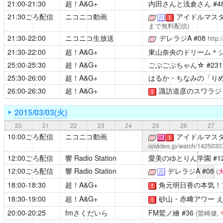
21:00-21:30
超！A&G+
内田さんと浅倉さん
#4
21:30ごろ配信
ニコニコ動画
アイドルマスター 
[公式]
再
！
まで無料配信)
21:30-22:00
ニコニコ生放送
デレラジA
#08
[公式]
http:
21:30-22:00
超！A&G+
東山奈央のドリーム＊
25:00-25:30
超！A&G+
ごぶごぶちゃん☆
#23
25:30-26:00
超！A&G+
はるか・ちなみの「り
26:00-26:30
超！A&G+
諏訪道彦のスワラジ (20
！
2015/03/03(火)
20
21
22
23
24
25
26
27
10:00ごろ配信
ニコニコ動画
アイドルマスタ
[公式]
終
！
covideo.jp/watch/1425030
12:00ごろ配信
響 Radio Station
愛美のゆとりん学園
#1
12:00ごろ配信
響 Radio Station
デレラジA
#08
[公式]
(
再
18:00-18:30
超！A&G+
角元明日香の本気！
！
18:30-19:00
超！A&G+
砂山・赤﨑アワー 
！
20:00-20:25
fmさくだいら
FM鷲ノ繪
#36
(鷲崎健,