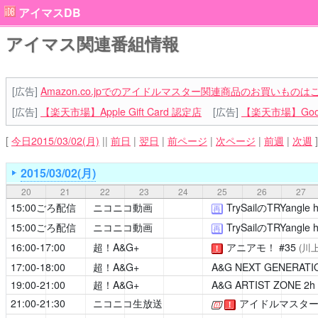
アイマスDB
アイマス関連番組情報
[広告]
Amazon.co.jpでのアイドルマスター関連商品のお買いものは
[広告]
【楽天市場】Apple Gift Card 認定店
[広告]
【楽天市場】Goog
[
今日2015/03/02(月)
||
前日
|
翌日
|
前ページ
|
次ページ
|
前週
|
次週
]
2015/03/02(月)
20
21
22
23
24
25
26
27
15:00ごろ配信
ニコニコ動画
TrySailのTRYangle 
再
15:00ごろ配信
ニコニコ動画
TrySailのTRYangle 
再
16:00-17:00
超！A&G+
アニアモ！
#35
(川
！
17:00-18:00
超！A&G+
A&G NEXT GENERATIO
19:00-21:00
超！A&G+
A&G ARTIST ZONE 2h
21:00-21:30
ニコニコ生放送
アイドルマスター シ
[公式]
！