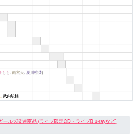
倉もも
,
雨宮天
,
夏川椎菜
)
里
,
武内駿輔
ズ関連商品 (ライブ限定CD・ライブBlu-rayなど)