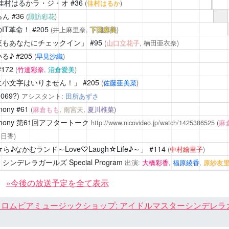
佳村はるかラ・ジ・オ
#36
(
佳村はるか
)
らん
#36
(
諏訪彩花
)
IT革命！
#205
(井上麻里奈,
下田麻美
)
夜もあなたにチェックイン」
#95
(
山口立花子
, 楠田亜衣奈)
る♪
#205
(
早見沙織
)
172
(
竹達彩奈
,
沼倉愛美
)
に小文字はいりません！」
#205
(
佐藤亜美菜
)
1069?)
アシスタント:
田所あずさ
mony
#61
(
麻倉もも
,
雨宮天
,
夏川椎菜
)
mony
第61回アフタートーク
http://www.nicovideo.jp/watch/1425386525
(
麻
明日香)
なかむランド～Love♡Laugh☆Life♪～」
#114
(
中村繪里子
)
ンデレラガールズ Special Program
出演:
大橋彩香
,
福原綾香
,
原紗友
»今後の放送予定を全て表示
ロムビアミュージックショップ: アイドルマスターシンデレラガール