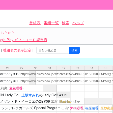
番組表
番組一覧
検索
ヘルプ
こちらから
le Play ギフトコード 認定店
[
番組表の表示設定
]
28
29
30
31
32
33
34
35
harmony
#12
http://www.nicovideo.jp/watch/1425274989
(2015/03/09 14:
harmony
#60
http://www.nicovideo.jp/watch/1425274928
(2015/03/09 14:
上莉央,
立花理香
)
N Lady Go!!
上坂すみれ
のLady Go!! #179
メゾン・ド・イーコエの2h #09
出演:
Machico
, ほか
ンデレラガールズ Special Program
出演:
大橋彩香
,
福原綾香
,
原紗友