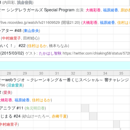
8
(内田彩,
浅倉杏美
)
シンデレラガールズ Special Program
出演:
大橋彩香
,
福原綾香
,
原紗
//live.nicovideo.jp/watch/lv211609529
(開場21:20)
(
大橋彩香
,
福原綾香
,
佳村は
シアター
#48
(
東山奈央
)
1
(
中村繪里子
, 田村睦心)
めいく！」
#22
(
佳村はるか
, 橋本ちなみ)
15/03/02)
ゲスト:
たかはし智秋
https://twitter.com/chiaking58/status/
28
29
30
31
32
33
34
35
ーwebラジオ ～クレーンキング＆一番くじスペシャル～ 響チャレンジ！
796
(
沼倉愛美
)
2
(
愛美
)
大橋彩香
,
福原綾香
,
佳村はるか
)
アニラブ
#11
(
角元明日香
)
えじまる
#24
(砂山けーたろー,
赤﨑千夏
)
中村繪里子
)