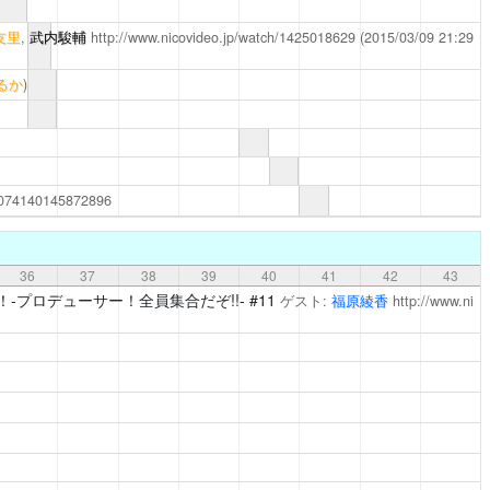
友里
,
武内駿輔
http://www.nicovideo.jp/watch/1425018629
(2015/03/09 21:29
るか
)
572074140145872896
36
37
38
39
40
41
42
43
-プロデューサー！全員集合だぞ!!-
#11
ゲスト:
福原綾香
http://www.ni