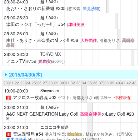
23:30-24:00
超！A&G+
あおい・さおりの新番組
#205
(悠木碧,
早見沙織
)
25:00-25:30
超！A&G+
津田のラジオ「っだー!!」
#54
(
津田美波
)
25:30-26:00
超！A&G+
由佳・ありさ・未奈美のMラジ!!
#56
(
大坪由佳
, 清都ありさ,
高橋未
奈美
)
28:00-28:30
TOKYO MX
アニメTV
#759
(
原由実
(#664-))
2015/04/30(木)
20
21
22
23
24
25
26
27
28
29
30
31
32
33
34
35
36
37
38
39
40
41
42
43
19:00-20:00
Showroom
アクロス一枚岩魂
#03
ゲスト: 清都ありさ
(帆世雄一,
仲村宗悟
)
！
20:00-21:00
超！A&G+
A&G NEXT GENERATION Lady Go!!
高森奈津美
のLady Go!! #23
9
20:00-21:00
ニコニコ生放送
電波諜報局
#54
潜入諜報員:
Machico
/ May'nがお休み、代理MC:
！
青木瑠璃子
http://live.nicovideo.jp/watch/lv214475911