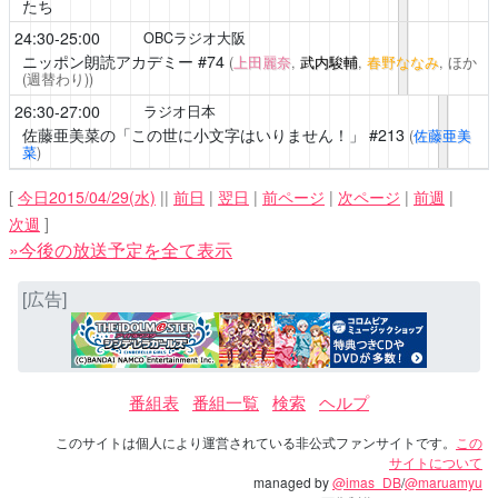
たち
24:30-25:00
OBCラジオ大阪
ニッポン朗読アカデミー
#74
(
上田麗奈
,
武内駿輔
,
春野ななみ
, ほか
(週替わり))
26:30-27:00
ラジオ日本
佐藤亜美菜の「この世に小文字はいりません！」
#213
(
佐藤亜美
菜
)
[
今日2015/04/29(水)
||
前日
|
翌日
|
前ページ
|
次ページ
|
前週
|
次週
]
»今後の放送予定を全て表示
[広告]
番組表
番組一覧
検索
ヘルプ
このサイトは個人により運営されている非公式ファンサイトです。
この
サイトについて
managed by
@imas_DB
/
@maruamyu