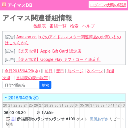
ログイン状態の確認
アイマスDB
アイマス関連番組情報
番組表
番組一覧
検索
ヘルプ
[広告]
Amazon.co.jpでのアイドルマスター関連商品のお買いもの
はこちらから
[広告]
【楽天市場】Apple Gift Card 認定店
[広告]
【楽天市場】Google Play ギフトコード 認定店
[
今日2015/04/29(水)
||
前日
|
翌日
|
前ページ
|
次ページ
|
前週
|
次週
]
[
番組表の表示設定
]
2015/04/29(水)
20
21
22
23
24
25
26
27
28
29
30
31
32
33
34
35
36
37
38
39
40
41
42
43
06:00-06:30
超！A&G+
伊福部崇のラジオのラジオ
#109
ゲスト:
田所あずさ
リピート
再
放送