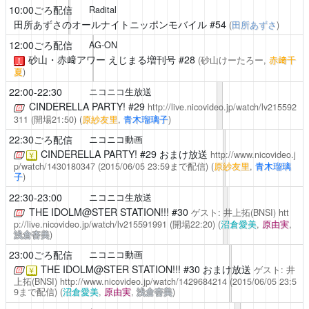
10:00ごろ配信
Radital
田所あずさのオールナイトニッポンモバイル
#54
(
田所あずさ
)
12:00ごろ配信
AG-ON
砂山・赤﨑アワー えじまる増刊号
#28
(砂山けーたろー,
赤﨑千
！
夏
)
22:00-22:30
ニコニコ生放送
CINDERELLA PARTY!
#29
http://live.nicovideo.jp/watch/lv215592
311
(開場21:50)
(
原紗友里
,
青木瑠璃子
)
22:30ごろ配信
ニコニコ動画
CINDERELLA PARTY!
#29 おまけ放送
http://www.nicovideo.j
￥
p/watch/1430180347
(2015/06/05 23:59まで配信)
(
原紗友里
,
青木瑠璃
子
)
22:30-23:00
ニコニコ生放送
THE IDOLM@STER STATION!!!
#30
ゲスト: 井上拓(BNSI)
htt
p://live.nicovideo.jp/watch/lv215591991
(開場22:20)
(
沼倉愛美
,
原由実
,
浅倉杏美
)
23:00ごろ配信
ニコニコ動画
THE IDOLM@STER STATION!!!
#30 おまけ放送
ゲスト: 井
￥
上拓(BNSI)
http://www.nicovideo.jp/watch/1429684214
(2015/06/05 23:5
9まで配信)
(
沼倉愛美
,
原由実
,
浅倉杏美
)