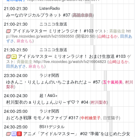
21:00-21:30
ListenRadio
みーなのマジカルプラネット
#37
(
高橋未奈美
)
21:00-21:30
ニコニコ生放送
アイドルマスター ミリオンラジオ！
#103
ゲスト:
斉藤佑圭
htt
p://live.nicovideo.jp/watch/lv215593550
(開場20:50)
(
山崎はるか
,
田所あ
ずさ
,
麻倉もも
)
21:30-21:50
ニコニコ生放送
アイドルマスター ミリオンラジオ！
おまけ生放送 #103
ゲ
￥
スト:
斉藤佑圭
http://live.nicovideo.jp/watch/lv216904823
(
山崎はるか
,
田所あずさ
,
麻倉もも
)
23:30-24:00
ラジオ関西
ゆきんこ・りえしょんのいちごまみれだよ～
#57
(
五十嵐裕美
,
村川
梨衣
)
24:00-24:30
超！A&G+
村川梨衣の a りえしょんぷり～ず♡？
#04
(
村川梨衣
)
24:00-25:00
ラジオ関西
おどろき戦隊 モモノキファイブ
#317
(
中村繪里子
, 日笠陽子)
24:30-25:00
BS11デジタル
アニメ「アイドルマスター」
#02 “準備”をはじめた少女
再
！