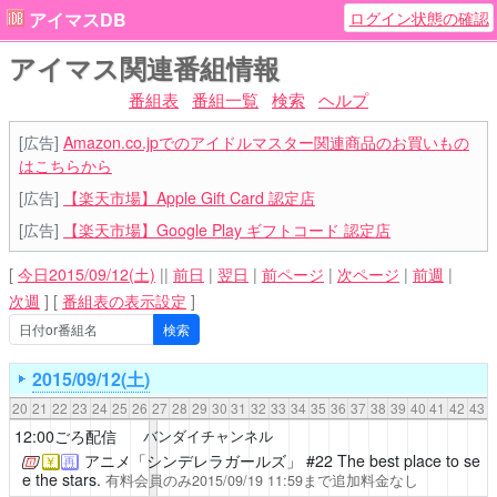
ログイン状態の確認
アイマスDB
アイマス関連番組情報
番組表
番組一覧
検索
ヘルプ
[広告]
Amazon.co.jpでのアイドルマスター関連商品のお買いもの
はこちらから
[広告]
【楽天市場】Apple Gift Card 認定店
[広告]
【楽天市場】Google Play ギフトコード 認定店
[
今日2015/09/12(土)
||
前日
|
翌日
|
前ページ
|
次ページ
|
前週
|
次週
]
[
番組表の表示設定
]
2015/09/12(土)
20
21
22
23
24
25
26
27
28
29
30
31
32
33
34
35
36
37
38
39
40
41
42
43
12:00ごろ配信
バンダイチャンネル
アニメ「シンデレラガールズ」
#22 The best place to se
￥
再
e the stars.
有料会員のみ2015/09/19 11:59まで追加料金なし