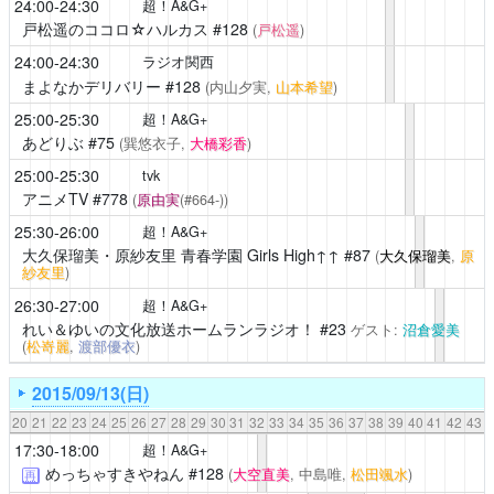
24:00-24:30
超！A&G+
戸松遥のココロ☆ハルカス
#128
(
戸松遥
)
24:00-24:30
ラジオ関西
まよなかデリバリー
#128
(内山夕実,
山本希望
)
25:00-25:30
超！A&G+
あどりぶ
#75
(巽悠衣子,
大橋彩香
)
25:00-25:30
tvk
アニメTV
#778
(
原由実
(#664-))
25:30-26:00
超！A&G+
大久保瑠美・原紗友里 青春学園 Girls High↑↑
#87
(
大久保瑠美
,
原
紗友里
)
26:30-27:00
超！A&G+
れい＆ゆいの文化放送ホームランラジオ！
#23
ゲスト:
沼倉愛美
(
松嵜麗
,
渡部優衣
)
2015/09/13(日)
20
21
22
23
24
25
26
27
28
29
30
31
32
33
34
35
36
37
38
39
40
41
42
43
17:30-18:00
超！A&G+
めっちゃすきやねん
#128
(
大空直美
, 中島唯,
松田颯水
)
再