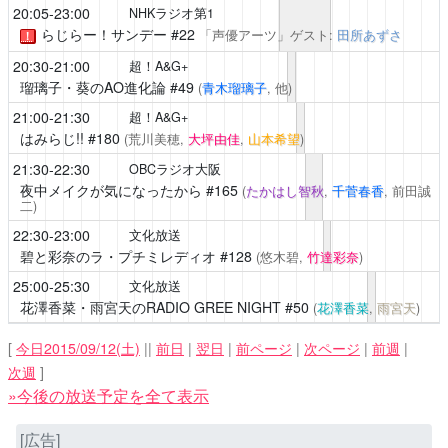
20:05-23:00
NHKラジオ第1
らじらー！サンデー
#22
「声優アーツ」ゲスト:
田所あずさ
！
20:30-21:00
超！A&G+
瑠璃子・葵のAO進化論
#49
(
青木瑠璃子
, 他)
21:00-21:30
超！A&G+
はみらじ!!
#180
(荒川美穂,
大坪由佳
,
山本希望
)
21:30-22:30
OBCラジオ大阪
夜中メイクが気になったから
#165
(
たかはし智秋
,
千菅春香
, 前田誠
二)
22:30-23:00
文化放送
碧と彩奈のラ・プチミレディオ
#128
(悠木碧,
竹達彩奈
)
25:00-25:30
文化放送
花澤香菜・雨宮天のRADIO GREE NIGHT
#50
(
花澤香菜
,
雨宮天
)
[
今日2015/09/12(土)
||
前日
|
翌日
|
前ページ
|
次ページ
|
前週
|
次週
]
»今後の放送予定を全て表示
[広告]