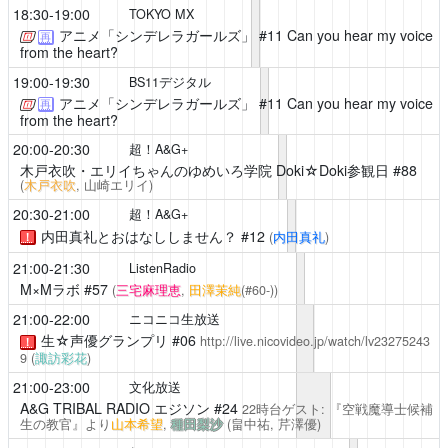
18:30-19:00
TOKYO MX
アニメ「シンデレラガールズ」
#11 Can you hear my voice
再
from the heart?
19:00-19:30
BS11デジタル
アニメ「シンデレラガールズ」
#11 Can you hear my voice
再
from the heart?
20:00-20:30
超！A&G+
木戸衣吹・エリイちゃんのゆめいろ学院 Doki☆Doki参観日
#88
(
木戸衣吹
, 山崎エリイ)
20:30-21:00
超！A&G+
内田真礼とおはなししません？
#12
(
内田真礼
)
！
21:00-21:30
ListenRadio
M×Mラボ
#57
(
三宅麻理恵
,
田澤茉純
(#60-))
21:00-22:00
ニコニコ生放送
生☆声優グランプリ
#06
http://live.nicovideo.jp/watch/lv23275243
！
9
(
諏訪彩花
)
21:00-23:00
文化放送
A&G TRIBAL RADIO エジソン
#24
22時台ゲスト: 『空戦魔導士候補
生の教官』より
山本希望
,
種田梨沙
(畠中祐,
芹澤優
)