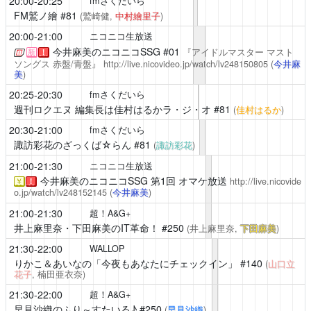
20:00-20:25
fmさくだいら
FM鷲ノ繪
#81
(鷲崎健,
中村繪里子
)
20:00-21:00
ニコニコ生放送
今井麻美のニコニコSSG
#01
『アイドルマスター マスト
新
！
ソングス 赤盤/青盤』
http://live.nicovideo.jp/watch/lv248150805
(
今井麻
美
)
20:25-20:30
fmさくだいら
週刊ロクエヌ 編集長は佳村はるかラ・ジ・オ
#81
(
佳村はるか
)
20:30-21:00
fmさくだいら
諏訪彩花のざっくば☆らん
#81
(
諏訪彩花
)
21:00-21:30
ニコニコ生放送
今井麻美のニコニコSSG
第1回 オマケ放送
http://live.nicovide
￥
！
o.jp/watch/lv248152145
(
今井麻美
)
21:00-21:30
超！A&G+
井上麻里奈・下田麻美のIT革命！
#250
(井上麻里奈,
下田麻美
)
21:30-22:00
WALLOP
りかこ＆あいなの「今夜もあなたにチェックイン」
#140
(
山口立
花子
, 楠田亜衣奈)
21:30-22:00
超！A&G+
早見沙織のふり～すたいる♪
#250
(
早見沙織
)