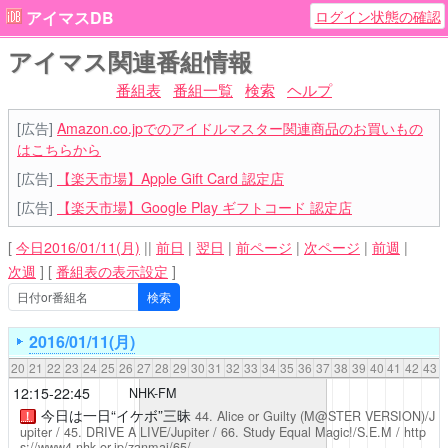
ログイン状態の確認
アイマスDB
アイマス関連番組情報
番組表
番組一覧
検索
ヘルプ
[広告]
Amazon.co.jpでのアイドルマスター関連商品のお買いもの
はこちらから
[広告]
【楽天市場】Apple Gift Card 認定店
[広告]
【楽天市場】Google Play ギフトコード 認定店
[
今日2016/01/11(月)
||
前日
|
翌日
|
前ページ
|
次ページ
|
前週
|
次週
]
[
番組表の表示設定
]
2016/01/11(月)
20
21
22
23
24
25
26
27
28
29
30
31
32
33
34
35
36
37
38
39
40
41
42
43
12:15-22:45
NHK-FM
今日は一日“イケボ”三昧
44. Alice or Guilty (M@STER VERSION)/J
！
upiter / 45. DRIVE A LIVE/Jupiter / 66. Study Equal Magic!/S.E.M /
http
s://www4.nhk.or.jp/zanmai/65/