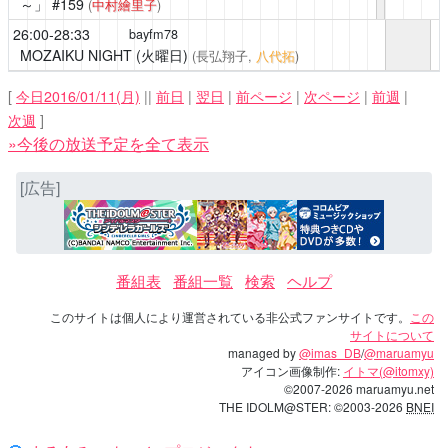
～」
#159
(
中村繪里子
)
26:00-28:33
bayfm78
MOZAIKU NIGHT (火曜日)
(長弘翔子,
八代拓
)
[
今日2016/01/11(月)
||
前日
|
翌日
|
前ページ
|
次ページ
|
前週
|
次週
]
»今後の放送予定を全て表示
[広告]
番組表
番組一覧
検索
ヘルプ
このサイトは個人により運営されている非公式ファンサイトです。
この
サイトについて
managed by
@imas_DB
/
@maruamyu
アイコン画像制作:
イトマ(@itomxy)
©2007-2026 maruamyu.net
THE IDOLM@STER: ©2003-2026
BNEI