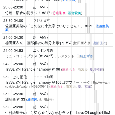
23:00-23:30
超！A&G+
竹達・沼倉の初ラジ！
#217
(
竹達彩奈
,
沼倉愛美
)
23:30-24:00
ラジオ日本
佐藤亜美菜の「この世に小文字はいりません！」
#250
(
佐藤亜美
菜
)
24:00-24:30
超！A&G+
楠田亜衣奈・渡部優衣の気分上等↑↑
#67
(楠田亜衣奈,
渡部優衣
)
24:00-24:53
ニッポン放送
ミュ～コミ＋プラス
(#1247?)
アシスタント:
田所あずさ
24:30-25:00
超！A&G+
TrySailのTRYangle harmony
#106
(
麻倉もも
,
雨宮天
,
夏川椎菜
)
25:00ごろ配信
ニコニコ動画
TrySailのTRYangle harmony
第106回アフタートーク
http://www.ni
covideo.jp/watch/1452605943
(
麻倉もも
,
雨宮天
,
夏川椎菜
)
25:00-25:30
超！A&G+
洲崎西
#133
(
洲崎綾
, 西明日香)
25:30-26:00
超！A&G+
中村繪里子の「ら♡ら☆ら♪なかむランド～Love♡Laugh☆Life♪