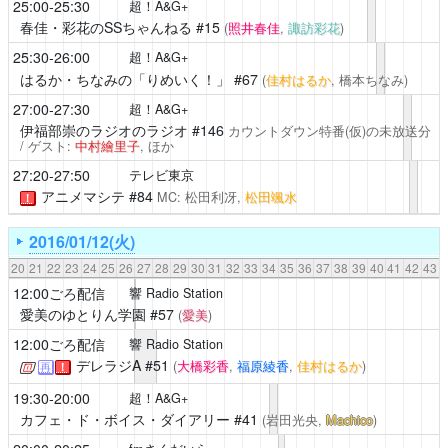
25:00-25:30
超！A&G+
春佳・彩花のSSちゃんねる
#15
(
照井春佳
,
諏訪彩花
)
25:30-26:00
超！A&G+
はるか・ちなみの「りめいく！」
#67
(
佳村はるか
, 橋本ちなみ)
27:00-27:30
超！A&G+
伊福部崇のラジオのラジオ
#146
カウントダウン特番(仮)の未放送分
/ ゲスト:
中村繪里子
, ほか
27:20-27:50
テレビ東京
アニメマシテ
#84
MC: 松田利冴,
松田颯水
！
2016/01/12(火)
20
21
22
23
24
25
26
27
28
29
30
31
32
33
34
35
36
37
38
39
40
41
42
43
12:00ごろ配信
響 Radio Station
愛美のゆとりん学園
#57
(
愛美
)
12:00ごろ配信
響 Radio Station
デレラジA
#51
(
大橋彩香
,
福原綾香
,
佳村はるか
)
再
！
19:30-20:00
超！A&G+
カフェ・ド・ボイス・ダイアリー
#41
(岩田光央,
Machico
)