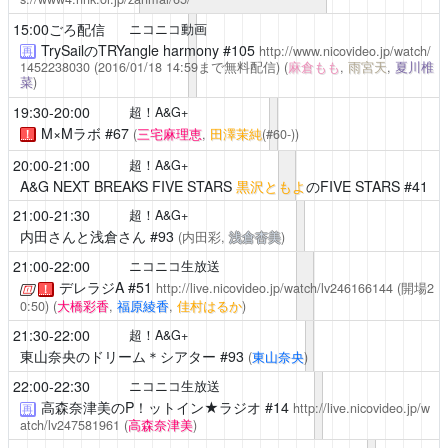
15:00ごろ配信
ニコニコ動画
TrySailのTRYangle harmony
#105
http://www.nicovideo.jp/watch/
再
1452238030
(2016/01/18 14:59まで無料配信)
(
麻倉もも
,
雨宮天
,
夏川椎
菜
)
19:30-20:00
超！A&G+
M×Mラボ
#67
(
三宅麻理恵
,
田澤茉純
(#60-))
！
20:00-21:00
超！A&G+
A&G NEXT BREAKS FIVE STARS
黒沢ともよ
のFIVE STARS #41
21:00-21:30
超！A&G+
内田さんと浅倉さん
#93
(内田彩,
浅倉杏美
)
21:00-22:00
ニコニコ生放送
デレラジA
#51
http://live.nicovideo.jp/watch/lv246166144
(開場2
！
0:50)
(
大橋彩香
,
福原綾香
,
佳村はるか
)
21:30-22:00
超！A&G+
東山奈央のドリーム＊シアター
#93
(
東山奈央
)
22:00-22:30
ニコニコ生放送
高森奈津美のP！ットイン★ラジオ
#14
http://live.nicovideo.jp/w
再
atch/lv247581961
(
高森奈津美
)