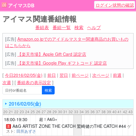
ログイン状態の確認
アイマスDB
アイマス関連番組情報
番組表
番組一覧
検索
ヘルプ
[広告]
Amazon.co.jpでのアイドルマスター関連商品のお買いもの
はこちらから
[広告]
【楽天市場】Apple Gift Card 認定店
[広告]
【楽天市場】Google Play ギフトコード 認定店
[
今日2016/02/05(金)
||
前日
|
翌日
|
前ページ
|
次ページ
|
前週
|
次週
]
[
番組表の表示設定
]
2016/02/05(金)
20
21
22
23
24
25
26
27
28
29
30
31
32
33
34
35
36
37
38
39
40
41
42
43
18:00-19:30
超！A&G+
A&G ARTIST ZONE THE CATCH
鷲崎健のTHE CATCH #44
ゲ
！
スト:
田所あずさ