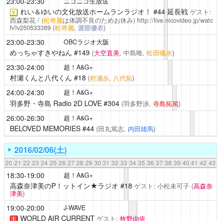
23:00-23:30
ニコニコ生放送
れい＆ゆいの文化放送ホームランラジオ！
#44 延長戦
ゲスト:
￥
西森梨花 / (
松嵜麗
は体調不良のためお休み)
http://live.nicovideo.jp/watc
h/lv250533389
(
松嵜麗
,
渡部優衣
)
23:00-23:30
OBCラジオ大阪
めっちゃすきやねん
#149
(
大空直美
, 中島唯,
松田颯水
)
23:30-24:00
超！A&G+
村瀬くんと八代くん
#18
(
村瀬歩
,
八代拓
)
24:00-24:30
超！A&G+
羽多野・寺島 Radio 2D LOVE
#304
(羽多野渉,
寺島拓篤
)
26:00-26:30
超！A&G+
BELOVED MEMORIES
#44
(田丸篤志,
内田雄馬
)
2016/02/06(土)
20
21
22
23
24
25
26
27
28
29
30
31
32
33
34
35
36
37
38
39
40
41
42
43
18:30-19:00
超！A&G+
高森奈津美のP！ットイン★ラジオ
#18
ゲスト: 小松未可子
(
高森奈
津美
)
19:00-20:00
J-WAVE
WORLD AIR CURRENT
ゲスト:
牧野由依
！