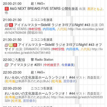
20:00-21:00
超！A&G+
A&G NEXT BREAKS FIVE STARS
公開生放送
出演:
黒沢ともよ
,
！
他
21:00-21:30
ニコニコ生放送
アイドルマスターSideM ラジオ 315プロNight!
#43
出演: DR
！
AMATIC STARS (
仲村宗悟
,
内田雄馬
,
八代拓
)
http://live.nicovideo.jp/wat
ch/lv247928438
(開場20:50)
21:30-21:50
ニコニコ生放送
アイドルマスターSideM ラジオ 315プロNight!
#43 オフ
￥
！
サイド
出演: DRAMATIC STARS (
仲村宗悟
,
内田雄馬
,
八代拓
)
http://liv
e.nicovideo.jp/watch/lv247361463
22:00ごろ配信
響 Radio Station
アイマスタジオ
#251
(
中村繪里子
,
今井麻美
)
22:00-23:00
超！A&G+
れい＆ゆいの文化放送ホームランラジオ！
#44
ゲスト: 西森梨花 /
(
松嵜麗
は体調不良のためお休み)
(
松嵜麗
,
渡部優衣
)
22:00-23:00
ニコニコ生放送
れい＆ゆいの文化放送ホームランラジオ！
#44
ゲスト: 西森梨花 /
(
松嵜麗
は体調不良のためお休み)
http://live.nicovideo.jp/watch/lv250533
329
(
松嵜麗
,
渡部優衣
)