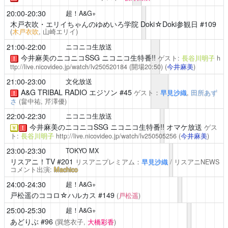
20:00-20:30
超！A&G+
木戸衣吹・エリイちゃんのゆめいろ学院 Doki☆Doki参観日
#109
(
木戸衣吹
, 山崎エリイ)
21:00-22:00
ニコニコ生放送
今井麻美のニコニコSSG
ニコニコ生特番!!
ゲスト:
長谷川明子
h
！
ttp://live.nicovideo.jp/watch/lv250520184
(開場20:50)
(
今井麻美
)
21:00-23:00
文化放送
A&G TRIBAL RADIO エジソン
#45
ゲスト：
早見沙織
,
田所あず
！
さ
(畠中祐,
芹澤優
)
22:00-22:30
ニコニコ生放送
今井麻美のニコニコSSG
ニコニコ生特番!! オマケ放送
ゲス
￥
！
ト:
長谷川明子
http://live.nicovideo.jp/watch/lv250505256
(
今井麻美
)
23:00-23:30
TOKYO MX
リスアニ！TV
#201
リスアニプレミアム：
早見沙織
/ リスアニNEWS
コメント出演:
Machico
24:00-24:30
超！A&G+
戸松遥のココロ☆ハルカス
#149
(
戸松遥
)
25:00-25:30
超！A&G+
あどりぶ
#96
(巽悠衣子,
大橋彩香
)