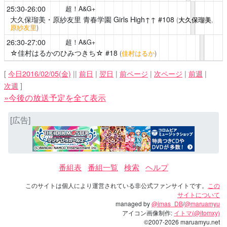
25:30-26:00
超！A&G+
大久保瑠美・原紗友里 青春学園 Girls High↑↑
#108
(
大久保瑠美
,
原紗友里
)
26:30-27:00
超！A&G+
☆佳村はるかのひみつきち☆
#18
(
佳村はるか
)
[
今日2016/02/05(金)
||
前日
|
翌日
|
前ページ
|
次ページ
|
前週
|
次週
]
»今後の放送予定を全て表示
[広告]
番組表
番組一覧
検索
ヘルプ
このサイトは個人により運営されている非公式ファンサイトです。
この
サイトについて
managed by
@imas_DB
/
@maruamyu
アイコン画像制作:
イトマ(@itomxy)
©2007-2026 maruamyu.net