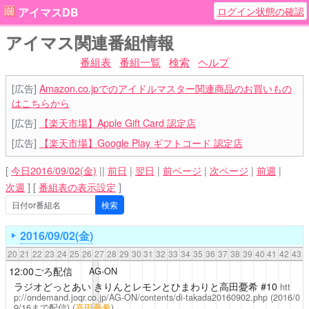
ログイン状態の確認
アイマスDB
アイマス関連番組情報
番組表
番組一覧
検索
ヘルプ
[広告]
Amazon.co.jpでのアイドルマスター関連商品のお買いもの
はこちらから
[広告]
【楽天市場】Apple Gift Card 認定店
[広告]
【楽天市場】Google Play ギフトコード 認定店
[
今日2016/09/02(金)
||
前日
|
翌日
|
前ページ
|
次ページ
|
前週
|
次週
]
[
番組表の表示設定
]
2016/09/02(金)
20
21
22
23
24
25
26
27
28
29
30
31
32
33
34
35
36
37
38
39
40
41
42
43
12:00ごろ配信
AG-ON
ラジオどっとあい きりんとレモンとひまわりと高田憂希
#10
htt
p://ondemand.joqr.co.jp/AG-ON/contents/di-takada20160902.php
(2016/0
9/16まで配信)
(
高田憂希
)