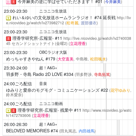
今井麻美の逆に学ばせていただきます！
#01
(
今井麻美
)
新
！
23:00-23:30
ニコニコ生放送
れい＆ゆいの文化放送ホームランラジオ！
#74 延長戦
http://liv
￥
e.nicovideo.jp/watch/lv273982712
(
松嵜麗
,
渡部優衣
)
23:00-23:30
ニコニコ生放送
理香学研究所-広報室-
#11
http://live.nicovideo.jp/watch/lv2740038
！
45
セカンドショットナイト(金曜2)
(
立花理香
)
23:00-23:30
OBCラジオ大阪
めっちゃすきやねん
#179
(
大空直美
, 中島唯,
松田颯水
)
23:30-24:00
超！A&G+
羽多野・寺島 Radio 2D LOVE
#334
(羽多野渉,
寺島拓篤
)
24:00ごろ配信
音泉
ゆみりと愛奈のモグモグ・コミュニケーションズ
#22
(
花守ゆみり
,
鈴木愛奈)
24:00ごろ配信
ニコニコ動画
理香学研究所-広報室-
残業中 #11
http://www.nicovideo.jp/watc
￥
！
h/1472793606
(
立花理香
)
26:00-26:30
超！A&G+
BELOVED MEMORIES
#74
(田丸篤志,
内田雄馬
)