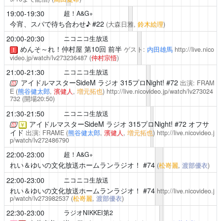
19:00-19:30
超！A&G+
今宵、スパで待ち合わせ♪
#22
(大森日雅,
鈴木絵理
)
20:00-20:30
ニコニコ生放送
めんそ～れ！仲村屋
第10回 前半
ゲスト:
内田雄馬
http://live.nico
！
video.jp/watch/lv273236487
(
仲村宗悟
)
21:00-21:30
ニコニコ生放送
アイドルマスターSideM ラジオ 315プロNight!
#72
出演: FRAM
E (
熊谷健太郎
,
濱健人
,
増元拓也
)
http://live.nicovideo.jp/watch/lv273024
732
(開場20:50)
21:30-21:50
ニコニコ生放送
アイドルマスターSideM ラジオ 315プロNight!
#72 オフサ
￥
イド
出演: FRAME (
熊谷健太郎
,
濱健人
,
増元拓也
)
http://live.nicovideo.j
p/watch/lv272486790
22:00-23:00
超！A&G+
れい＆ゆいの文化放送ホームランラジオ！
#74
(
松嵜麗
,
渡部優衣
)
22:00-23:00
ニコニコ生放送
れい＆ゆいの文化放送ホームランラジオ！
#74
http://live.nicovideo.j
p/watch/lv273982537
(
松嵜麗
,
渡部優衣
)
22:30-23:00
ラジオNIKKEI第2