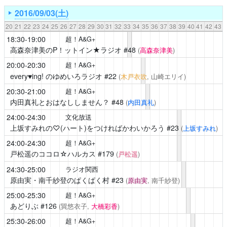
2016/09/03(土)
20
21
22
23
24
25
26
27
28
29
30
31
32
33
34
35
36
37
38
39
40
41
42
43
18:30-19:00
超！A&G+
高森奈津美のP！ットイン★ラジオ
#48
(
高森奈津美
)
20:00-20:30
超！A&G+
every♥ing! のゆめいろラジオ
#22
(
木戸衣吹
, 山崎エリイ)
20:30-21:00
超！A&G+
内田真礼とおはなししません？
#48
(
内田真礼
)
24:00-24:30
文化放送
上坂すみれの♡(ハート)をつければかわいかろう
#23
(
上坂すみれ
)
24:00-24:30
超！A&G+
戸松遥のココロ☆ハルカス
#179
(
戸松遥
)
24:30-25:00
ラジオ関西
原由実・南千紗登のぱくぱく村
#23
(
原由実
, 南千紗登)
25:00-25:30
超！A&G+
あどりぶ
#126
(巽悠衣子,
大橋彩香
)
25:30-26:00
超！A&G+