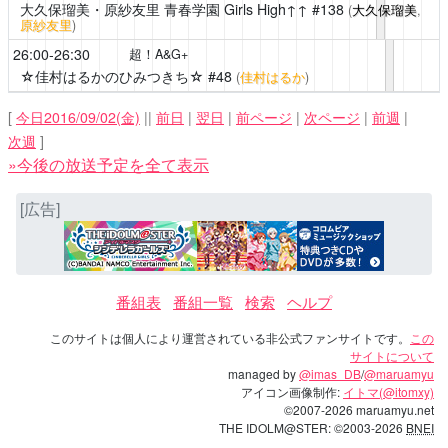
大久保瑠美・原紗友里 青春学園 Girls High↑↑
#138
(
大久保瑠美
,
原紗友里
)
26:00-26:30
超！A&G+
☆佳村はるかのひみつきち☆
#48
(
佳村はるか
)
[
今日2016/09/02(金)
||
前日
|
翌日
|
前ページ
|
次ページ
|
前週
|
次週
]
»今後の放送予定を全て表示
[広告]
番組表
番組一覧
検索
ヘルプ
このサイトは個人により運営されている非公式ファンサイトです。
この
サイトについて
managed by
@imas_DB
/
@maruamyu
アイコン画像制作:
イトマ(@itomxy)
©2007-2026 maruamyu.net
THE IDOLM@STER: ©2003-2026
BNEI