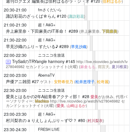
週刊ロクエヌ 編集長は佳村はるかラ・ジ・オ
#120
(
佳村はるか
)
20:30-21:00
fmさくだいら
諏訪彩花のざっくば☆らん
#120
(
諏訪彩花
)
21:00-21:30
超！A&G+
井上麻里奈・下田麻美のIT革命！
#289
(井上麻里奈,
下田麻美
)
21:30-22:00
超！A&G+
早見沙織のふり～すたいる♪
#289
(
早見沙織
)
22:00-22:30
ニコニコ生放送
TrySailのTRYangle harmony
#145
http://live.nicovideo.jp/watch/lv
再
278046982
セカンドショットナイト(火曜)
(
麻倉もも
,
雨宮天
,
夏川椎菜
)
22:00-23:00
AbemaTV
声優アニ雑団
#27
ゲスト:
安野希世乃
(
松井恵理子
,
松嵜麗
)
22:30-23:00
ニコニコ生放送
愛美とはるかの2年A組青春アクティ部！
#28
愛美
がお休み, 代理パ
ーソナリティー:
Machico
http://live.nicovideo.jp/watch/lv278046982
セ
カンドショットナイト(火曜)
(
愛美
,
山崎はるか
)
23:00-23:30
超！A&G+
村川梨衣の a りえしょんぷり～ず♡？
#80
(
村川梨衣
)
23:30-24:30
FRESH LIVE