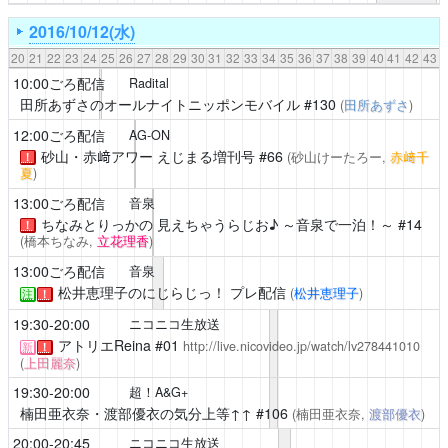
2016/10/12(水)
20
21
22
23
24
25
26
27
28
29
30
31
32
33
34
35
36
37
38
39
40
41
42
43
10:00ごろ配信
Radital
田所あずさのオールナイトニッポンモバイル
#130
(
田所あずさ
)
12:00ごろ配信
AG-ON
砂山・赤﨑アワー えじまる増刊号
#66
(砂山けーたろー,
赤﨑千
！
夏
)
13:00ごろ配信
音泉
ちなみとりっかの 見えちゃうらじお♪ ～音泉で一泊！～
#14
！
(橋本ちなみ,
立花理香
)
13:00ごろ配信
音泉
松井恵理子のにじらじっ！
プレ配信
(
松井恵理子
)
注
！
19:30-20:00
ニコニコ生放送
アトリエReina
#01
http://live.nicovideo.jp/watch/lv278441010
新
！
(
上田麗奈
)
19:30-20:00
超！A&G+
楠田亜衣奈・渡部優衣の気分上等↑↑
#106
(楠田亜衣奈,
渡部優衣
)
20:00-20:45
ニコニコ生放送