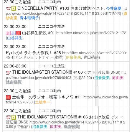
22:30ごろ配信
ニコニコ動画
CINDERELLA PARTY!
#103 おまけ放送
ゲスト:
今井麻夏
htt
￥
p://www.nicovideo.jp/watch/1476234248
(2016/11/18 23:59まで配信)
(
原
紗友里
,
青木瑠璃子
)
22:30-23:00
ニコニコ生放送
山谷祥生伝説
#01
http://live.nicovideo.jp/watch/lv278121172
新
再
！
(
山谷祥生
)
22:30-23:00
ニコニコ生放送
Pyxisのキラキラ大作戦！
#28
http://live.nicovideo.jp/watch/lv2782001
45
セカンドショットナイト(水曜)
(
伊藤美来
, 豊田萌絵)
22:30-23:00
ニコニコ生放送
THE IDOLM@STER STATION!!!
#106
ゲスト: 渡辺量(BNSI)
htt
p://live.nicovideo.jp/watch/lv276840403
(開場22:20)
(
沼倉愛美
,
原由実
,
浅倉杏美
)
22:30ごろ配信
ニコニコ動画
土岐隼一のラジオ・喫茶トキノワ
#11
http://www.nicovideo.jp/wa
！
tch/1476278733
(
土岐隼一
)
23:00ごろ配信
ニコニコ動画
THE IDOLM@STER STATION!!!
#106 おまけ放送
ゲスト:
￥
渡辺量(BNSI)
http://www.nicovideo.jp/watch/1476232445
(2016/11/18 2
3:59まで配信)
(
沼倉愛美
,
原由実
,
浅倉杏美
)