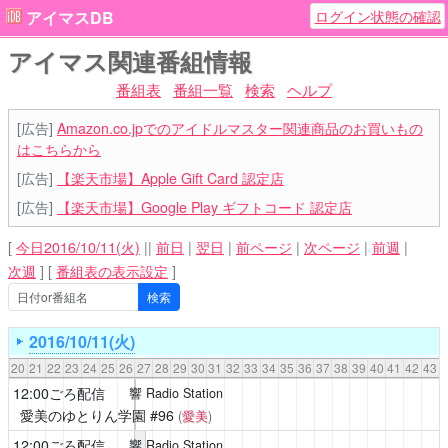
ログイン状態の確認
アイマスDB
アイマス関連番組情報
番組表
番組一覧
検索
ヘルプ
[広告]
Amazon.co.jpでのアイドルマスター関連商品のお買いもの
はこちらから
[広告]
【楽天市場】Apple Gift Card 認定店
[広告]
【楽天市場】Google Play ギフトコード 認定店
[
今日2016/10/11(火)
||
前日
|
翌日
|
前ページ
|
次ページ
|
前週
|
次週
]
[
番組表の表示設定
]
2016/10/11(火)
20
21
22
23
24
25
26
27
28
29
30
31
32
33
34
35
36
37
38
39
40
41
42
43
12:00ごろ配信
響 Radio Station
愛美のゆとりん学園
#96
(
愛美
)
12:00ごろ配信
響 Radio Station