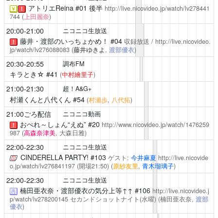
アトリエReina
#01 後半
http://live.nicovideo.jp/watch/lv278441
￥
！
744
(
上田麗奈
)
20:00-21:00
ニコニコ生放送
藤井・渡部のいっちょかめ！
#04
収録放送 /
http://live.nicovideo.
！
jp/watch/lv276088083
(
藤井ゆきよ
,
渡部優衣
)
20:30-20:55
調布FM
キラとき☆
#41
(
中村繪里子
)
21:00-21:30
超！A&G+
村瀬くんと八代くん
#54
(
村瀬歩
,
八代拓
)
21:00ごろ配信
ニコニコ動画
おぺれ～しょん“えぬ”
#20
http://www.nicovideo.jp/watch/1476259
！
987
(
高森奈津美
, 大森日雅)
22:00-22:30
ニコニコ生放送
CINDERELLA PARTY!
#103
ゲスト:
今井麻夏
http://live.nicovide
o.jp/watch/lv276841197
(開場21:50)
(
原紗友里
,
青木瑠璃子
)
22:00-22:30
ニコニコ生放送
楠田亜衣奈・渡部優衣の気分上等↑↑
#106
http://live.nicovideo.j
再
p/watch/lv278200145
セカンドショットナイト(水曜)
(楠田亜衣奈,
渡部
優衣
)