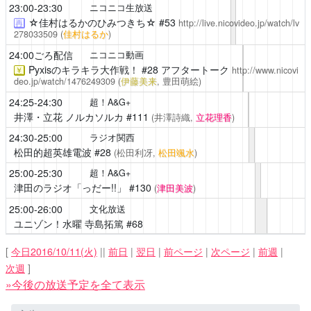
23:00-23:30
ニコニコ生放送
☆佳村はるかのひみつきち☆
#53
http://live.nicovideo.jp/watch/lv
再
278033509
(
佳村はるか
)
24:00ごろ配信
ニコニコ動画
Pyxisのキラキラ大作戦！
#28 アフタートーク
http://www.nicovi
￥
deo.jp/watch/1476249309
(
伊藤美来
, 豊田萌絵)
24:25-24:30
超！A&G+
井澤・立花 ノルカソルカ
#111
(井澤詩織,
立花理香
)
24:30-25:00
ラジオ関西
松田的超英雄電波
#28
(松田利冴,
松田颯水
)
25:00-25:30
超！A&G+
津田のラジオ「っだー!!」
#130
(
津田美波
)
25:00-26:00
文化放送
ユニゾン！水曜 寺島拓篤
#68
[
今日2016/10/11(火)
||
前日
|
翌日
|
前ページ
|
次ページ
|
前週
|
次週
]
»今後の放送予定を全て表示