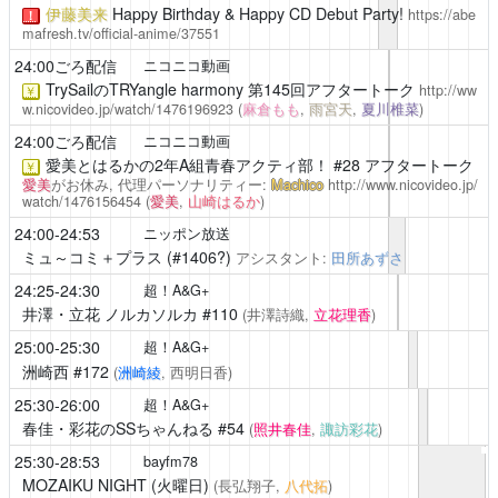
伊藤美来
Happy Birthday & Happy CD Debut Party!
https://abe
！
mafresh.tv/official-anime/37551
24:00ごろ配信
ニコニコ動画
TrySailのTRYangle harmony
第145回アフタートーク
http://ww
￥
w.nicovideo.jp/watch/1476196923
(
麻倉もも
,
雨宮天
,
夏川椎菜
)
24:00ごろ配信
ニコニコ動画
愛美とはるかの2年A組青春アクティ部！
#28 アフタートーク
￥
愛美
がお休み, 代理パーソナリティー:
Machico
http://www.nicovideo.jp/
watch/1476156454
(
愛美
,
山崎はるか
)
24:00-24:53
ニッポン放送
ミュ～コミ＋プラス
(#1406?)
アシスタント:
田所あずさ
24:25-24:30
超！A&G+
井澤・立花 ノルカソルカ
#110
(井澤詩織,
立花理香
)
25:00-25:30
超！A&G+
洲崎西
#172
(
洲崎綾
, 西明日香)
25:30-26:00
超！A&G+
春佳・彩花のSSちゃんねる
#54
(
照井春佳
,
諏訪彩花
)
25:30-28:53
bayfm78
MOZAIKU NIGHT (火曜日)
(長弘翔子,
八代拓
)