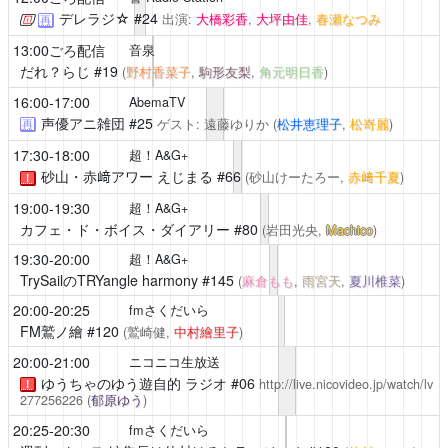
デレラジ☆
#24
出演:
大橋彩香
,
大坪由佳
,
春瀬なつみ
再
13:00ごろ配信
音泉
だれ？らじ
#19
(
野村香菜子
,
駒形友梨
,
角元明日香
)
16:00-17:00
AbemaTV
声優アニ雑団
#25
ゲスト: 遠藤ゆりか
(
松井恵理子
,
松嵜麗
)
再
17:30-18:00
超！A&G+
砂山・赤﨑アワー えじまる
#66
(砂山けーたろー,
赤﨑千夏
)
！
19:00-19:30
超！A&G+
カフェ・ド・ボイス・ダイアリー
#80
(岩田光央,
Machico
)
19:30-20:00
超！A&G+
TrySailのTRYangle harmony
#145
(
麻倉もも
,
雨宮天
,
夏川椎菜
)
20:00-20:25
fmさくだいら
FM鷲ノ繪
#120
(鷲崎健,
中村繪里子
)
20:00-21:00
ニコニコ生放送
ゆうちゃのゆう遊自的
ラジオ #06
http://live.nicovideo.jp/watch/lv
！
277256226
(
郁原ゆう
)
20:25-20:30
fmさくだいら