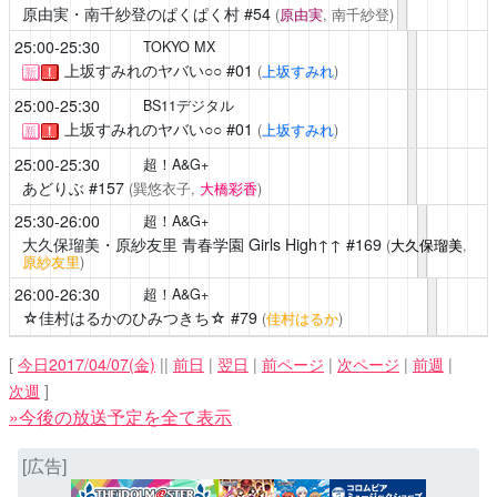
原由実・南千紗登のぱくぱく村
#54
(
原由実
, 南千紗登)
25:00-25:30
TOKYO MX
上坂すみれのヤバい○○
#01
(
上坂すみれ
)
新
！
25:00-25:30
BS11デジタル
上坂すみれのヤバい○○
#01
(
上坂すみれ
)
新
！
25:00-25:30
超！A&G+
あどりぶ
#157
(巽悠衣子,
大橋彩香
)
25:30-26:00
超！A&G+
大久保瑠美・原紗友里 青春学園 Girls High↑↑
#169
(
大久保瑠美
,
原紗友里
)
26:00-26:30
超！A&G+
☆佳村はるかのひみつきち☆
#79
(
佳村はるか
)
[
今日2017/04/07(金)
||
前日
|
翌日
|
前ページ
|
次ページ
|
前週
|
次週
]
»今後の放送予定を全て表示
[広告]