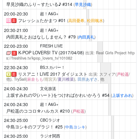
早見沙織のふり～すたいる♪
#314
(
早見沙織
)
20:00-20:30
超！A&G+
フレッシュたかまつ
#01
(
高田憂希
,
松田颯水
)
新
！
20:30-21:00
超！A&G+
内田真礼とおはなししません？
#79
(
内田真礼
)
22:00-23:00
FRESH LIVE
K-POP LOVERS! TV (2017/04/08)
出演: Real Girls Project
http
！
s://freshlive.tv/kpop_lovers_tv/101082
22:30-24:30
BSスカパー！
リスアニ！LIVE 2017 ダイジェスト
出演: スフィア(
戸松遥
/
￥
！
他), TrySail(
麻倉もも
/
雨宮天
/
夏川椎菜
),
田所あずさ
, 他
24:00-24:30
文化放送
上坂すみれの♡(ハート)をつければかわいかろう
#54
(
上坂すみれ
)
24:00-24:30
超！A&G+
戸松遥のココロ☆ハルカス
#210
(
戸松遥
)
24:30-25:00
CBCラジオ
中島ヨシキのフブラジ！
#25
(
中島ヨシキ
)
24:30-25:00
ラジオ関西