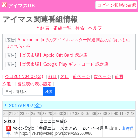
ログイン状態の確認
アイマスDB
アイマス関連番組情報
番組表
番組一覧
検索
ヘルプ
[広告]
Amazon.co.jpでのアイドルマスター関連商品のお買いもの
はこちらから
[広告]
【楽天市場】Apple Gift Card 認定店
[広告]
【楽天市場】Google Play ギフトコード 認定店
[
今日2017/04/07(金)
||
前日
|
翌日
|
前ページ
|
次ページ
|
前週
|
次週
]
[
番組表の表示設定
]
2017/04/07(金)
20
21
22
23
24
25
26
27
28
29
30
31
32
33
34
35
36
37
38
39
40
41
42
43
20:00
ニコニコ生放送
Voice-Style「声優ニュースまとめ」
2017年4月号
出演：
山谷祥
！
生
、他
http://live.nicovideo.jp/watch/lv292560086