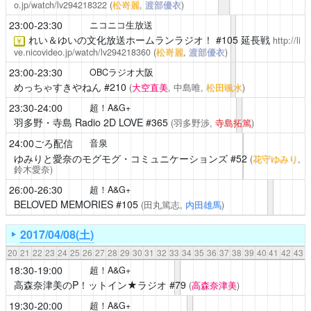
o.jp/watch/lv294218322
(
松嵜麗
,
渡部優衣
)
23:00-23:30
ニコニコ生放送
れい＆ゆいの文化放送ホームランラジオ！
#105 延長戦
http://li
￥
ve.nicovideo.jp/watch/lv294218360
(
松嵜麗
,
渡部優衣
)
23:00-23:30
OBCラジオ大阪
めっちゃすきやねん
#210
(
大空直美
, 中島唯,
松田颯水
)
23:30-24:00
超！A&G+
羽多野・寺島 Radio 2D LOVE
#365
(羽多野渉,
寺島拓篤
)
24:00ごろ配信
音泉
ゆみりと愛奈のモグモグ・コミュニケーションズ
#52
(
花守ゆみり
,
鈴木愛奈)
26:00-26:30
超！A&G+
BELOVED MEMORIES
#105
(田丸篤志,
内田雄馬
)
2017/04/08(土)
20
21
22
23
24
25
26
27
28
29
30
31
32
33
34
35
36
37
38
39
40
41
42
43
18:30-19:00
超！A&G+
高森奈津美のP！ットイン★ラジオ
#79
(
高森奈津美
)
19:30-20:00
超！A&G+