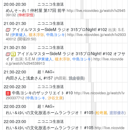
20:00-20:30
ニコニコ生放送
めんそ～れ！仲村屋
第17回 前半
http://live.nicovideo.jp/watch/lv2945
39132
(
仲村宗悟
)
21:00-21:30
ニコニコ生放送
アイドルマスターSideM ラジオ 315プロNight!
#102
出演: S.E.
M (
伊東健人
,
榎木淳弥
,
中島ヨシキ
)
http://live.nicovideo.jp/watch/lv2933
40012
(開場20:50)
21:30-21:50
ニコニコ生放送
アイドルマスターSideM ラジオ 315プロNight!
#102 オフサ
￥
イド
出演: S.E.M (
伊東健人
,
榎木淳弥
,
中島ヨシキ
)
http://live.nicovide
o.jp/watch/lv294538913
21:30-22:00
超！A&G+
内田さんと浅倉さん
#157
(内田彩,
浅倉杏美
)
22:00-22:30
ニコニコ生放送
中島ヨシキのザックリエイト
#10
http://live.nicovideo.jp/watch/lv
！
293337712
(
中島ヨシキ
,
汐谷文康
)
22:00-23:00
超！A&G+
れい＆ゆいの文化放送ホームランラジオ！
#105
(
松嵜麗
,
渡部優衣
)
22:00-23:00
ニコニコ生放送
れい＆ゆいの文化放送ホームランラジオ！
#105
http://live.nicovide