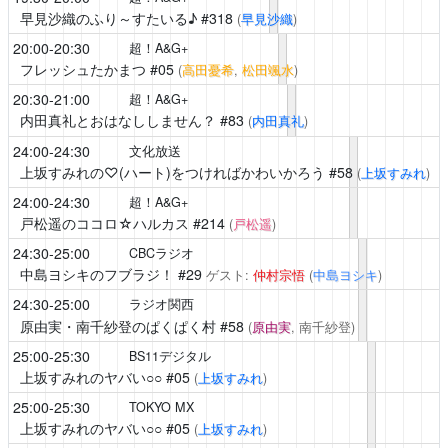
早見沙織のふり～すたいる♪
#318
(
早見沙織
)
20:00-20:30
超！A&G+
フレッシュたかまつ
#05
(
高田憂希
,
松田颯水
)
20:30-21:00
超！A&G+
内田真礼とおはなししません？
#83
(
内田真礼
)
24:00-24:30
文化放送
上坂すみれの♡(ハート)をつければかわいかろう
#58
(
上坂すみれ
)
24:00-24:30
超！A&G+
戸松遥のココロ☆ハルカス
#214
(
戸松遥
)
24:30-25:00
CBCラジオ
中島ヨシキのフブラジ！
#29
ゲスト:
仲村宗悟
(
中島ヨシキ
)
24:30-25:00
ラジオ関西
原由実・南千紗登のぱくぱく村
#58
(
原由実
, 南千紗登)
25:00-25:30
BS11デジタル
上坂すみれのヤバい○○
#05
(
上坂すみれ
)
25:00-25:30
TOKYO MX
上坂すみれのヤバい○○
#05
(
上坂すみれ
)