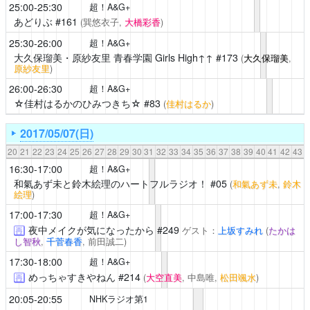
25:00-25:30
超！A&G+
あどりぶ
#161
(巽悠衣子,
大橋彩香
)
25:30-26:00
超！A&G+
大久保瑠美・原紗友里 青春学園 Girls High↑↑
#173
(
大久保瑠美
,
原紗友里
)
26:00-26:30
超！A&G+
☆佳村はるかのひみつきち☆
#83
(
佳村はるか
)
2017/05/07(日)
20
21
22
23
24
25
26
27
28
29
30
31
32
33
34
35
36
37
38
39
40
41
42
43
16:30-17:00
超！A&G+
和氣あず未と鈴木絵理のハートフルラジオ！
#05
(
和氣あず未
,
鈴木
絵理
)
17:00-17:30
超！A&G+
夜中メイクが気になったから
#249
ゲスト：
上坂すみれ
(
たかは
再
し智秋
,
千菅春香
, 前田誠二)
17:30-18:00
超！A&G+
めっちゃすきやねん
#214
(
大空直美
, 中島唯,
松田颯水
)
再
20:05-20:55
NHKラジオ第1