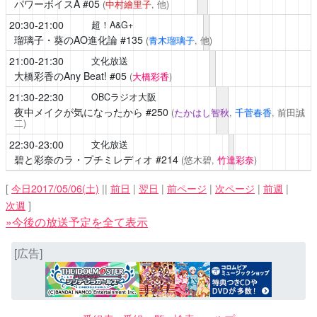
パワーボイスA
#05
(
中村繪里子
, 他)
20:30-21:00
超！A&G+
瑠璃子・葵のAO進化論
#135
(
青木瑠璃子
, 他)
21:00-21:30
文化放送
大橋彩香のAny Beat!
#05
(
大橋彩香
)
21:30-22:30
OBCラジオ大阪
夜中メイクが気になったから
#250
(
たかはし智秋
,
千菅春香
, 前田誠
二)
22:30-23:00
文化放送
碧と彩奈のラ・プチミレディオ
#214
(悠木碧,
竹達彩奈
)
[
今日2017/05/06(土)
||
前日
|
翌日
|
前ページ
|
次ページ
|
前週
|
次週
]
»今後の放送予定を全て表示
[広告]