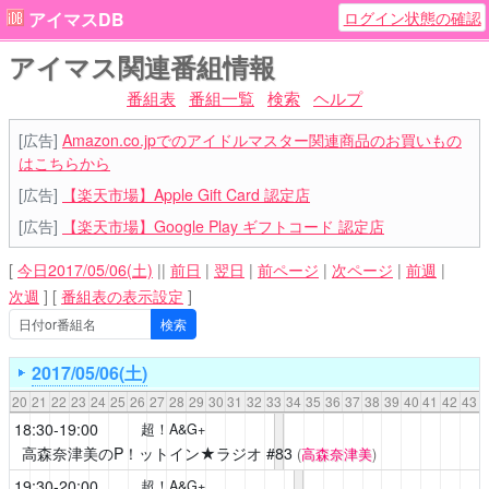
ログイン状態の確認
アイマスDB
アイマス関連番組情報
番組表
番組一覧
検索
ヘルプ
[広告]
Amazon.co.jpでのアイドルマスター関連商品のお買いもの
はこちらから
[広告]
【楽天市場】Apple Gift Card 認定店
[広告]
【楽天市場】Google Play ギフトコード 認定店
[
今日2017/05/06(土)
||
前日
|
翌日
|
前ページ
|
次ページ
|
前週
|
次週
]
[
番組表の表示設定
]
2017/05/06(土)
20
21
22
23
24
25
26
27
28
29
30
31
32
33
34
35
36
37
38
39
40
41
42
43
18:30-19:00
超！A&G+
高森奈津美のP！ットイン★ラジオ
#83
(
高森奈津美
)
19:30-20:00
超！A&G+