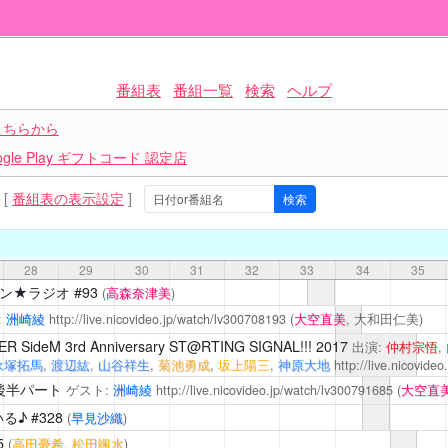
番組表
番組一覧
検索
ヘルプ
こちらから
le Play ギフトコード 認定店
[
番組表の表示設定
]
28
29
30
31
32
33
34
35
イン★ラジオ
#93
(
高森奈津美
)
:
洲崎綾
http://live.nicovideo.jp/watch/lv300708193
(
大空直美
, 大和田仁美)
 SideM 3rd Anniversary ST@RTING SIGNAL!!! 2017
出演:
仲村宗悟
,
永塚拓馬
,
渡辺紘
,
山谷祥生
,
菊池勇成
,
坂上陽三
,
神原大地
http://live.nicovide
後半パート
ゲスト:
洲崎綾
http://live.nicovideo.jp/watch/lv300791685
(
大空直
る♪
#328
(
早見沙織
)
5
(
高田憂希
,
松田颯水
)