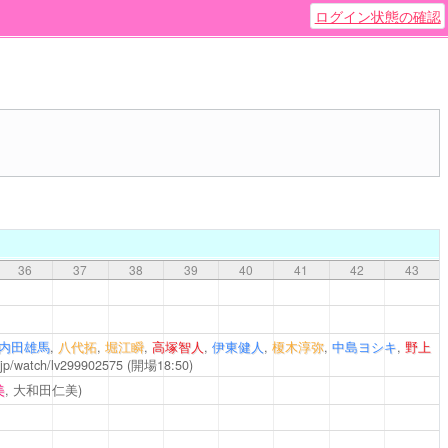
ログイン状態の確認
36
37
38
39
40
41
42
43
内田雄馬
,
八代拓
,
堀江瞬
,
高塚智人
,
伊東健人
,
榎木淳弥
,
中島ヨシキ
,
野上
o.jp/watch/lv299902575
(開場18:50)
美
, 大和田仁美)