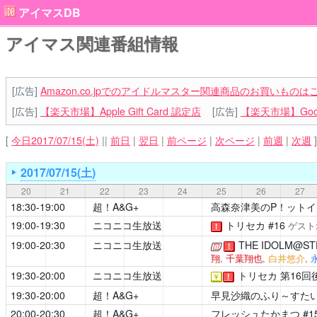
アイマスDB
アイマス関連番組情報
[広告]
Amazon.co.jpでのアイドルマスター関連商品のお買いものは
[広告]
【楽天市場】Apple Gift Card 認定店
[広告]
【楽天市場】Goog
[
今日2017/07/15(土)
||
前日
|
翌日
|
前ページ
|
次ページ
|
前週
|
次週
]
2017/07/15(土)
20
21
22
23
24
25
26
27
18:30-19:00
超！A&G+
高森奈津美のP！ット
19:00-19:30
ニコニコ生放送
トリセカ
#16
ゲスト
！
19:00-20:30
ニコニコ生放送
THE IDOLM@STER
[公式]
！
翔
,
千葉翔也
,
白井悠介
,
19:30-20:00
ニコニコ生放送
トリセカ
第16回
￥
！
19:30-20:00
超！A&G+
早見沙織のふり～すたい
20:00-20:30
超！A&G+
フレッシュたかまつ
#1