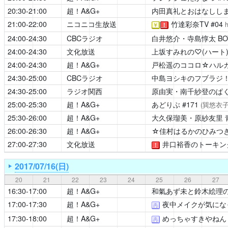
20:30-21:00
超！A&G+
内田真礼とおはなしし
21:00-22:00
ニコニコ生放送
竹達彩奈TV
#04
h
￥
！
24:00-24:30
CBCラジオ
白井悠介・寺島惇太 BOYS 
24:00-24:30
文化放送
上坂すみれの♡(ハート
24:00-24:30
超！A&G+
戸松遥のココロ☆ハル
24:30-25:00
CBCラジオ
中島ヨシキのフブラジ
24:30-25:00
ラジオ関西
原由実・南千紗登のぱ
25:00-25:30
超！A&G+
あどりぶ
#171
(巽悠衣子
25:30-26:00
超！A&G+
大久保瑠美・原紗友里 青春学
26:00-26:30
超！A&G+
☆佳村はるかのひみつ
27:00-27:30
文化放送
井口裕香のトーキン
！
2017/07/16(日)
20
21
22
23
24
25
26
27
16:30-17:00
超！A&G+
和氣あず未と鈴木絵理
17:00-17:30
超！A&G+
夜中メイクが気にな
再
17:30-18:00
超！A&G+
めっちゃすきやねん
再