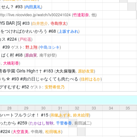
ません？
#93
(
内田真礼
)
ttp://live.nicovideo.jp/watch/lv302241024
(
竹達彩奈
, 他)
BAR [S]
#03
(
白井悠介
,
寺島惇太
)
)をつければかわいかろう
#68
(
上坂すみれ
)
カス
#224
(
戸松遥
)
！
#39
ゲスト:
野上翔
(
中島ヨシキ
)
くぱく村
#68
(
原由実
, 南千紗登)
,
大橋彩香
)
園 Girls High↑↑
#183
(
大久保瑠美
,
原紗友里
)
きち☆
#93 #肉の日じゃなくても肉たべる
(
佳村はるか
)
グすむすむ
#52
ゲスト:
安野希世乃
28
29
30
31
32
33
34
35
のハートフルラジオ！
#15
(
和氣あず未
,
鈴木絵理
)
ったから
#259
(
たかはし智秋
,
千菅春香
, 前田誠二)
#224
(
大空直美
, 中島唯,
松田颯水
)