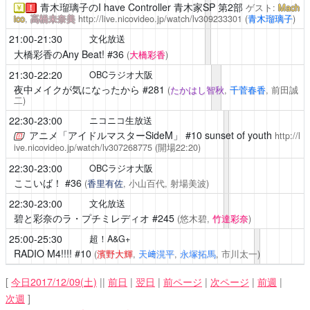
青木瑠璃子のI have Controller
青木家SP 第2部
ゲスト:
Mach
￥
！
ico
,
高橋未奈美
http://live.nicovideo.jp/watch/lv309233301
(
青木瑠璃子
)
21:00-21:30
文化放送
大橋彩香のAny Beat!
#36
(
大橋彩香
)
21:30-22:20
OBCラジオ大阪
夜中メイクが気になったから
#281
(
たかはし智秋
,
千菅春香
, 前田誠
二)
22:30-23:00
ニコニコ生放送
アニメ「アイドルマスターSideM」
#10 sunset of youth
http://l
ive.nicovideo.jp/watch/lv307268775
(開場22:20)
22:30-23:00
OBCラジオ大阪
ここいば！
#36
(
香里有佐
, 小山百代, 射場美波)
22:30-23:00
文化放送
碧と彩奈のラ・プチミレディオ
#245
(悠木碧,
竹達彩奈
)
25:00-25:30
超！A&G+
RADIO M4!!!!
#10
(
濱野大輝
,
天﨑滉平
,
永塚拓馬
, 市川太一)
[
今日2017/12/09(土)
||
前日
|
翌日
|
前ページ
|
次ページ
|
前週
|
次週
]