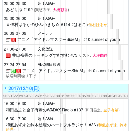
25:00-25:30
超！A&G+
あどりぶ
#192
(巽悠衣子,
大橋彩香
)
25:30-26:00
超！A&G+
☆佳村はるかのひみつきち☆
#114 #はるこ
(
佳村はるか
)
26:39-27:09
メ～テレ
アニメ「アイドルマスターSideM」
#10 sunset of youth
！
27:00-27:30
文化放送
井口裕香のトーキングすむすむ
#73
ゲスト:
大坪由佳
！
27:24-27:54
ABC朝日放送
アニメ「アイドルマスターSideM」
#10 sunset of youth
注
！
放送時間繰り下げ
2017/12/10(日)
20
21
22
23
24
25
26
27
28
29
30
31
32
33
34
35
36
37
38
39
40
41
42
43
16:00-16:30
超！A&G+
和田昌之と金子有希のWADAX Radio
#137
(和田昌之,
金子有希
)
16:30-17:00
超！A&G+
和氣あず未と鈴木絵理のハートフルラジオ！
#36
(
和氣あず未
,
鈴木
絵理
)