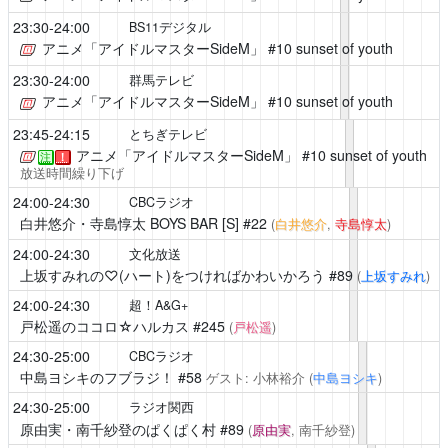
23:30-24:00
BS11デジタル
アニメ「アイドルマスターSideM」
#10 sunset of youth
23:30-24:00
群馬テレビ
アニメ「アイドルマスターSideM」
#10 sunset of youth
23:45-24:15
とちぎテレビ
アニメ「アイドルマスターSideM」
#10 sunset of youth
注
！
放送時間繰り下げ
24:00-24:30
CBCラジオ
白井悠介・寺島惇太 BOYS BAR [S]
#22
(
白井悠介
,
寺島惇太
)
24:00-24:30
文化放送
上坂すみれの♡(ハート)をつければかわいかろう
#89
(
上坂すみれ
)
24:00-24:30
超！A&G+
戸松遥のココロ☆ハルカス
#245
(
戸松遥
)
24:30-25:00
CBCラジオ
中島ヨシキのフブラジ！
#58
ゲスト: 小林裕介
(
中島ヨシキ
)
24:30-25:00
ラジオ関西
原由実・南千紗登のぱくぱく村
#89
(
原由実
, 南千紗登)