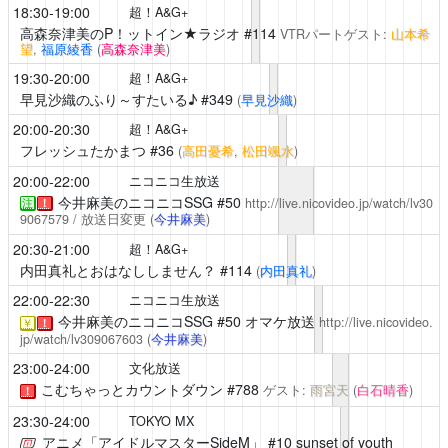
18:30-19:00
超！A&G+
高森奈津美のP！ットイン★ラジオ
#114
VTRパートゲスト:
山本希
望
,
福原綾香
(
高森奈津美
)
19:30-20:00
超！A&G+
早見沙織のふり～すたいる♪
#349
(
早見沙織
)
20:00-20:30
超！A&G+
フレッシュたかまつ
#36
(
高田憂希
,
松田颯水
)
20:00-22:00
ニコニコ生放送
今井麻美のニコニコSSG
#50
http://live.nicovideo.jp/watch/lv30
注
！
9067579
/ 放送日変更
(
今井麻美
)
20:30-21:00
超！A&G+
内田真礼とおはなししません？
#114
(
内田真礼
)
22:00-22:30
ニコニコ生放送
今井麻美のニコニコSSG
#50 オマケ放送
http://live.nicovideo.
￥
！
jp/watch/lv309067603
(
今井麻美
)
23:00-24:00
文化放送
こむちゃっとカウントダウン
#788
ゲスト:
雨宮天
(
白石晴香
)
！
23:30-24:00
TOKYO MX
アニメ「アイドルマスターSideM」
#10 sunset of youth