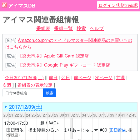
ログイン状態の確認
アイマスDB
アイマス関連番組情報
番組表
番組一覧
検索
ヘルプ
[広告]
Amazon.co.jpでのアイドルマスター関連商品のお買いもの
はこちらから
[広告]
【楽天市場】Apple Gift Card 認定店
[広告]
【楽天市場】Google Play ギフトコード 認定店
[
今日2017/12/09(土)
||
前日
|
翌日
|
前ページ
|
次ページ
|
前週
|
次週
]
[
番組表の表示設定
]
2017/12/09(土)
20
21
22
23
24
25
26
27
28
29
30
31
32
33
34
35
36
37
38
39
40
41
42
43
17:00-17:30
超！A&G+
田辺留依・指出毬亜のるい・まりあ～じゅっ☆
#09
(
田辺留依
, 指
出毬亜)