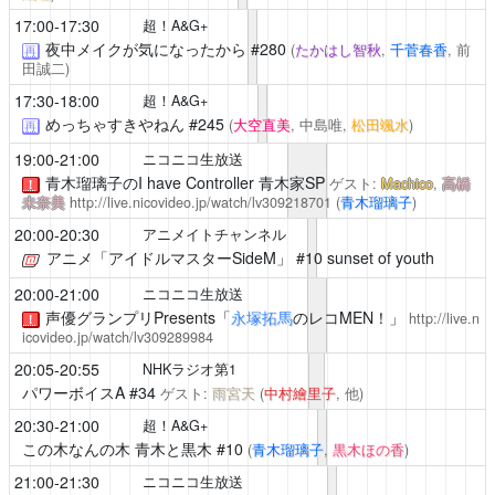
17:00-17:30
超！A&G+
夜中メイクが気になったから
#280
(
たかはし智秋
,
千菅春香
, 前
再
田誠二)
17:30-18:00
超！A&G+
めっちゃすきやねん
#245
(
大空直美
, 中島唯,
松田颯水
)
再
19:00-21:00
ニコニコ生放送
青木瑠璃子のI have Controller
青木家SP
ゲスト:
Machico
,
高橋
！
未奈美
http://live.nicovideo.jp/watch/lv309218701
(
青木瑠璃子
)
20:00-20:30
アニメイトチャンネル
アニメ「アイドルマスターSideM」
#10 sunset of youth
20:00-21:00
ニコニコ生放送
声優グランプリPresents「
永塚拓馬
のレコMEN！」
http://live.n
！
icovideo.jp/watch/lv309289984
20:05-20:55
NHKラジオ第1
パワーボイスA
#34
ゲスト:
雨宮天
(
中村繪里子
, 他)
20:30-21:00
超！A&G+
この木なんの木 青木と黒木
#10
(
青木瑠璃子
,
黒木ほの香
)
21:00-21:30
ニコニコ生放送