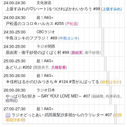
24:00-24:30
文化放送
上坂すみれの♡(ハート)をつければかわいかろう
#99
(
上坂すみれ
)
24:00-24:30
超！A&G+
戸松遥のココロ☆ハルカス
#255
(
戸松遥
)
24:30-25:00
CBCラジオ
中島ヨシキのフブラジ！
#69
(
中島ヨシキ
)
24:30-25:00
ラジオ関西
原由実・南千紗登のぱくぱく村
#99
(
原由実
, 南千紗登)
25:00-25:30
超！A&G+
あどりぶ
#202
(巽悠衣子,
大橋彩香
)
25:30-26:00
超！A&G+
☆佳村はるかのひみつきち☆
#124 #雪がんばってる
(
佳村はるか
)
26:00-26:30
ラジオ日本
やっぱりSが好き ～SAY YOU! LOVE ME!～
#07
(福緒唯, 向井莉生,
南早紀
)
27:00-27:30
超！A&G+
ラジオどっとあい 武田羅梨沙多胡からのラリレター
#07
(
武田
再
羅梨沙多胡
)