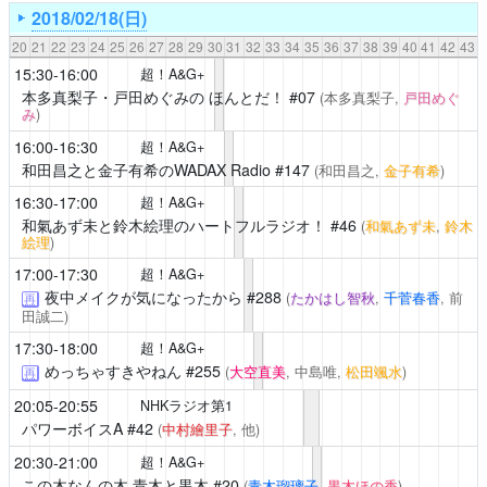
2018/02/18(日)
20
21
22
23
24
25
26
27
28
29
30
31
32
33
34
35
36
37
38
39
40
41
42
43
15:30-16:00
超！A&G+
本多真梨子・戸田めぐみの ほんとだ！
#07
(本多真梨子,
戸田めぐ
み
)
16:00-16:30
超！A&G+
和田昌之と金子有希のWADAX Radio
#147
(和田昌之,
金子有希
)
16:30-17:00
超！A&G+
和氣あず未と鈴木絵理のハートフルラジオ！
#46
(
和氣あず未
,
鈴木
絵理
)
17:00-17:30
超！A&G+
夜中メイクが気になったから
#288
(
たかはし智秋
,
千菅春香
, 前
再
田誠二)
17:30-18:00
超！A&G+
めっちゃすきやねん
#255
(
大空直美
, 中島唯,
松田颯水
)
再
20:05-20:55
NHKラジオ第1
パワーボイスA
#42
(
中村繪里子
, 他)
20:30-21:00
超！A&G+
この木なんの木 青木と黒木
#20
(
青木瑠璃子
,
黒木ほの香
)