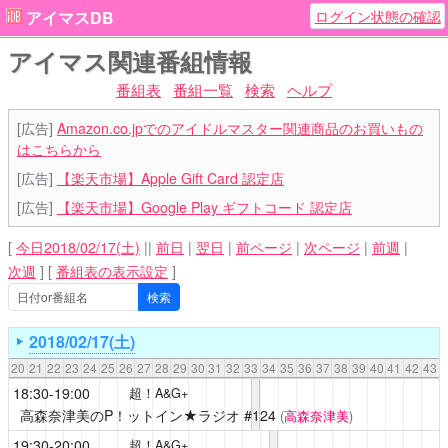
ログイン状態の確認
アイマスDB
アイマス関連番組情報
番組表
番組一覧
検索
ヘルプ
[広告]
Amazon.co.jpでのアイドルマスター関連商品のお買いもの
はこちらから
[広告]
【楽天市場】Apple Gift Card 認定店
[広告]
【楽天市場】Google Play ギフトコード 認定店
[
今日2018/02/17(土)
||
前日
|
翌日
|
前ページ
|
次ページ
|
前週
|
次週
]
[
番組表の表示設定
]
2018/02/17(土)
20
21
22
23
24
25
26
27
28
29
30
31
32
33
34
35
36
37
38
39
40
41
42
43
18:30-19:00
超！A&G+
高森奈津美のP！ットイン★ラジオ
#124
(
高森奈津美
)
19:30-20:00
超！A&G+