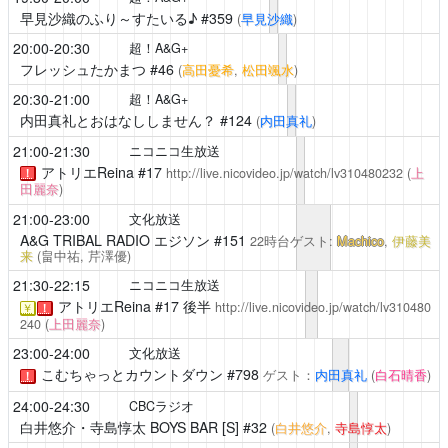
早見沙織のふり～すたいる♪
#359
(
早見沙織
)
20:00-20:30
超！A&G+
フレッシュたかまつ
#46
(
高田憂希
,
松田颯水
)
20:30-21:00
超！A&G+
内田真礼とおはなししません？
#124
(
内田真礼
)
21:00-21:30
ニコニコ生放送
アトリエReina
#17
http://live.nicovideo.jp/watch/lv310480232
(
上
！
田麗奈
)
21:00-23:00
文化放送
A&G TRIBAL RADIO エジソン
#151
22時台ゲスト:
Machico
,
伊藤美
来
(畠中祐,
芹澤優
)
21:30-22:15
ニコニコ生放送
アトリエReina
#17 後半
http://live.nicovideo.jp/watch/lv310480
￥
！
240
(
上田麗奈
)
23:00-24:00
文化放送
こむちゃっとカウントダウン
#798
ゲスト：
内田真礼
(
白石晴香
)
！
24:00-24:30
CBCラジオ
白井悠介・寺島惇太 BOYS BAR [S]
#32
(
白井悠介
,
寺島惇太
)