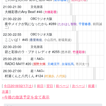
21:00-21:30
文化放送
大橋彩香のAny Beat!
#46
(
大橋彩香
)
21:30-22:20
OBCラジオ大阪
夜中メイクが気になったから
#289
(
たかはし智秋
,
千菅春香
, 前田誠
二)
22:30-22:55
OBCラジオ大阪
ここいば！
#45
(
香里有佐
, 小山百代, 射場美波)
22:30-23:00
文化放送
碧と彩奈のラ・プチミレディオ
#255
(悠木碧,
竹達彩奈
)
25:00-25:30
超！A&G+
RADIO M4!!!!
#20
(
濱野大輝
,
天﨑滉平
,
永塚拓馬
, 市川太一)
26:30-27:00
超！A&G+
村瀬くんと八代くん
#124
(
村瀬歩
,
八代拓
)
[
今日2018/02/17(土)
||
前日
|
翌日
|
前ページ
|
次ページ
|
前週
|
次週
]
»今後の放送予定を全て表示