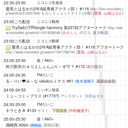
22:30-23:00
ニコニコ生放送
愛美とはるかの2年A組青春アクティ部！
#118
http://live.nicovideo.j
p/watch/lv314357342
セカンドショットナイト(火曜)
(
愛美
,
山崎はるか
)
23:00ごろ配信
ニコニコ動画
TrySailのTRYangle harmony
第237回アフタートーク
http://ww
￥
w.nicovideo.jp/watch/1531829048
(
麻倉もも
,
雨宮天
,
夏川椎菜
)
23:00ごろ配信
ニコニコ動画
愛美とはるかの2年A組青春アクティ部！
#118 アフタートーク
￥
http://www.nicovideo.jp/watch/1531798745
(
愛美
,
山崎はるか
)
23:00-23:30
超！A&G+
村川梨衣の a りえしょんぷり～ず♡？
#172
(
村川梨衣
)
24:00-24:30
FMだいご
る～りい❤️み～な ukiukiルミナス
#81
(
青木瑠璃子
,
高橋未奈美
)
24:00-24:53
ニッポン放送
ミュ～コミ＋プラス
(#1773?)
アシスタント:
田所あずさ
24:30-25:00
FMだいご
キラとき☆
#133
ゲスト：
下田麻美
(
中村繪里子
)
25:00-25:30
超！A&G+
洲崎西
#264
(
洲崎綾
, 西明日香)