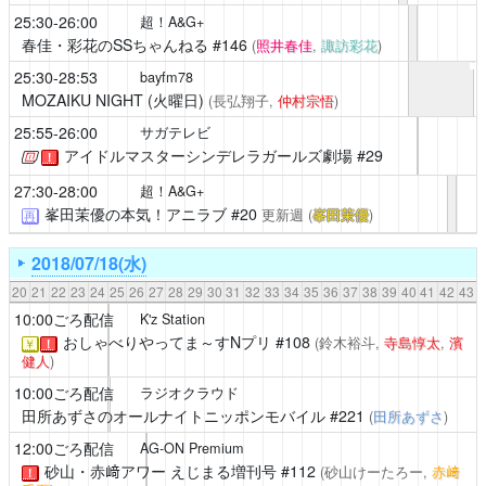
25:30-26:00
超！A&G+
春佳・彩花のSSちゃんねる
#146
(
照井春佳
,
諏訪彩花
)
25:30-28:53
bayfm78
MOZAIKU NIGHT (火曜日)
(長弘翔子,
仲村宗悟
)
25:55-26:00
サガテレビ
アイドルマスターシンデレラガールズ劇場
#29
！
27:30-28:00
超！A&G+
峯田茉優の本気！アニラブ
#20
更新週
(
峯田茉優
)
再
2018/07/18(水)
20
21
22
23
24
25
26
27
28
29
30
31
32
33
34
35
36
37
38
39
40
41
42
43
10:00ごろ配信
K'z Station
おしゃべりやってま～すNプリ
#108
(鈴木裕斗,
寺島惇太
,
濱
￥
！
健人
)
10:00ごろ配信
ラジオクラウド
田所あずさのオールナイトニッポンモバイル
#221
(
田所あずさ
)
12:00ごろ配信
AG-ON Premium
砂山・赤﨑アワー えじまる増刊号
#112
(砂山けーたろー,
赤﨑
！