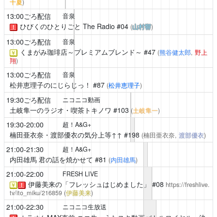
千夏
)
13:00ごろ配信
音泉
ひびくのひとりごと The Radio
#04
(
山村響
)
！
13:00ごろ配信
音泉
くまがみ珈琲店～プレミアムブレンド～
#47
(
熊谷健太郎
,
野上
￥
翔
)
13:00ごろ配信
音泉
松井恵理子のにじらじっ！
#87
(
松井恵理子
)
19:30ごろ配信
ニコニコ動画
土岐隼一のラジオ・喫茶トキノワ
#103
(
土岐隼一
)
19:30-20:00
超！A&G+
楠田亜衣奈・渡部優衣の気分上等↑↑
#198
(楠田亜衣奈,
渡部優衣
)
21:00-21:30
超！A&G+
内田雄馬 君の話を焼かせて
#81
(
内田雄馬
)
21:00-22:00
FRESH LIVE
伊藤美来の「フレッシュはじめました」
#08
https://freshlive.
￥
！
tv/ito_miku/216859
(
伊藤美来
)
21:00-22:30
ニコニコ生放送