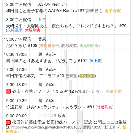
12:00ごろ配信
AG-ON Premium
和田昌之と金子有希のWADAX Radio
#167
(和田昌之,
金子有希
)
13:00ごろ配信
音泉
天﨑滉平・大塚剛央の「僕たちもう、フレンドですよね？」
#79
(
天﨑滉平
,
大塚剛央
)
13:00ごろ配信
音泉
だれ？らじ
#109
(
野村香菜子
,
駒形友梨
,
角元明日香
)
16:30-17:00
超！A&G+
渕上舞のとりあえずまぁ、話だけでも
#107
(
渕上舞
)
17:00-17:30
超！A&G+
峯田茉優の本気！アニラブ
#20
更新週
(
峯田茉優
)
17:30-18:00
超！A&G+
砂山・赤﨑アワー えじまる
#112
(砂山けーたろー,
赤﨑千夏
)
！
19:00-19:30
超！A&G+
竹達彩奈「ひみつのラジオ」 ～あやラジ～
#81
(
竹達彩奈
)
19:00-20:00
ニコニコ生放送
松田的超英雄電波
松田姉妹バースデー記念 公開ニコニコ生放
！
送
http://live.nicovideo.jp/watch/lv314081683
(開場18:50)
(松田利冴,
松
田颯水
)