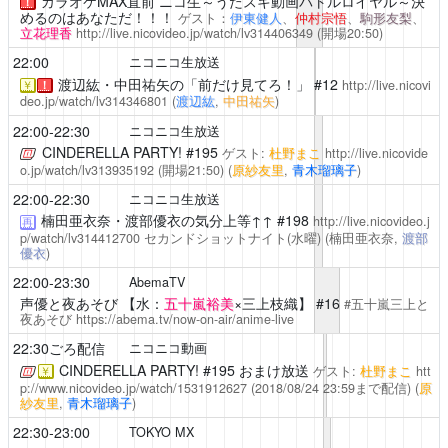
カラオケMAX直前 ニコ生～うたスキ動画バトルロイヤル～決
！
めるのはあなただ！！！
ゲスト：
伊東健人
、
仲村宗悟
、
駒形友梨
、
立花理香
http://live.nicovideo.jp/watch/lv314406349
(開場20:50)
22:00
ニコニコ生放送
渡辺紘・中田祐矢の「前だけ見てろ！」
#12
http://live.nicovi
￥
！
deo.jp/watch/lv314346801
(
渡辺紘
,
中田祐矢
)
22:00-22:30
ニコニコ生放送
CINDERELLA PARTY!
#195
ゲスト:
杜野まこ
http://live.nicovide
o.jp/watch/lv313935192
(開場21:50)
(
原紗友里
,
青木瑠璃子
)
22:00-22:30
ニコニコ生放送
楠田亜衣奈・渡部優衣の気分上等↑↑
#198
http://live.nicovideo.j
再
p/watch/lv314412700
セカンドショットナイト(水曜)
(楠田亜衣奈,
渡部
優衣
)
22:00-23:30
AbemaTV
声優と夜あそび
【水：
五十嵐裕美
×三上枝織】 #16
#五十嵐三上と
夜あそび
https://abema.tv/now-on-air/anime-live
22:30ごろ配信
ニコニコ動画
CINDERELLA PARTY!
#195 おまけ放送
ゲスト:
杜野まこ
htt
￥
p://www.nicovideo.jp/watch/1531912627
(2018/08/24 23:59まで配信)
(
原
紗友里
,
青木瑠璃子
)
22:30-23:00
TOKYO MX