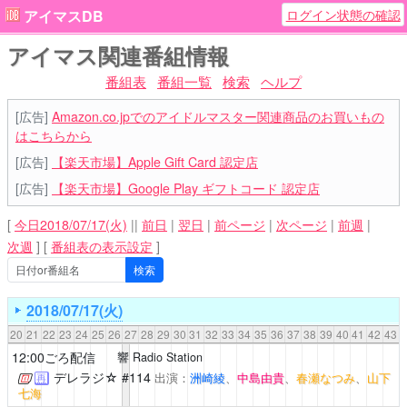
ログイン状態の確認
アイマスDB
アイマス関連番組情報
番組表
番組一覧
検索
ヘルプ
[広告]
Amazon.co.jpでのアイドルマスター関連商品のお買いもの
はこちらから
[広告]
【楽天市場】Apple Gift Card 認定店
[広告]
【楽天市場】Google Play ギフトコード 認定店
[
今日2018/07/17(火)
||
前日
|
翌日
|
前ページ
|
次ページ
|
前週
|
次週
]
[
番組表の表示設定
]
2018/07/17(火)
20
21
22
23
24
25
26
27
28
29
30
31
32
33
34
35
36
37
38
39
40
41
42
43
12:00ごろ配信
響 Radio Station
デレラジ☆
#114
出演：
洲崎綾
、
中島由貴
、
春瀬なつみ
、
山下
再
七海