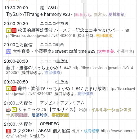
19:30-20:00
超！A&G+
TrySailのTRYangle harmony
#237
(
麻倉もも
,
雨宮天
,
夏川椎菜
)
20:00-20:30
ニコニコ生放送
松田的超英雄電波
バースデー記念ニコ生おまけパート
htt
￥
！
p://live.nicovideo.jp/watch/lv314080019
(松田利冴,
松田颯水
)
20:00ごろ配信
ニコニコ動画
大空直美・小澤亜李のsweet café time
#29
(
大空直美
, 小澤亜李)
再
20:00-20:30
ニコニコ生放送
藤井・渡部のいっちょかめ！
#47
http://live.nicovideo.jp/watch/lv314
240357
(
藤井ゆきよ
,
渡部優衣
)
20:30-20:50
ニコニコ生放送
藤井・渡部のいっちょかめ！
#47 おまけ放送
http://live.nicovi
￥
！
deo.jp/watch/lv314240367
(
藤井ゆきよ
,
渡部優衣
)
21:00ごろ配信
アソビストアプレミアム
シャニラジ
#5 【フルサイズ】
出演：
イルミネーションスタ
￥
ーズ
(
関根瞳
、
近藤玲奈
、
峯田茉優
)
21:00ごろ配信
OPENREC
スタダGG!・AKAMI 個人配信
出演：
成海瑠奈
https://www.openre
！
c.tv/live/c4H_NrqLLF5