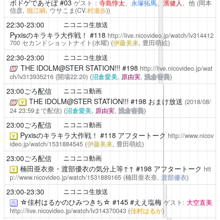
ボドゲであそぼ
#03
ゲスト：
寺島惇太
、
永塚拓馬
、
濱健人
、他
(岡本
信彦,
堀江瞬
, ウサこま(CV.
村瀬歩
))
22:30-23:00
ニコニコ生放送
Pyxisのキラキラ大作戦！
#118
http://live.nicovideo.jp/watch/lv314412
700
セカンドショットナイト(水曜)
(
伊藤美来
, 豊田萌絵)
22:30-23:00
ニコニコ生放送
THE IDOLM@STER STATION!!!
#198
http://live.nicovideo.jp/wat
ch/lv313935216
(開場22:20)
(
沼倉愛美
,
原由実
,
浅倉杏美
)
23:00ごろ配信
ニコニコ動画
THE IDOLM@STER STATION!!!
#198 おまけ放送
(2018/08/
￥
24 23:59まで配信)
(
沼倉愛美
,
原由実
,
浅倉杏美
)
23:00ごろ配信
ニコニコ動画
Pyxisのキラキラ大作戦！
#118 アフタートーク
http://www.nicov
￥
ideo.jp/watch/1531884545
(
伊藤美来
, 豊田萌絵)
23:00ごろ配信
ニコニコ動画
楠田亜衣奈・渡部優衣の気分上等↑↑
#198 アフタートーク
htt
￥
p://www.nicovideo.jp/watch/1531889165
(楠田亜衣奈,
渡部優衣
)
23:00-23:30
ニコニコ生放送
☆佳村はるかのひみつきち☆
#145 #ええ塩梅
ゲスト:
大空直美
再
http://live.nicovideo.jp/watch/lv314370043
(
佳村はるか
)