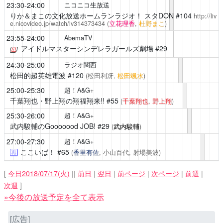
23:30-24:00
ニコニコ生放送
りか＆まこの文化放送ホームランラジオ！ スタDON
#104
http://liv
e.nicovideo.jp/watch/lv314373434
(
立花理香
,
杜野まこ
)
23:55-24:00
AbemaTV
アイドルマスターシンデレラガールズ劇場
#29
24:30-25:00
ラジオ関西
松田的超英雄電波
#120
(松田利冴,
松田颯水
)
25:00-25:30
超！A&G+
千葉翔也・野上翔の翔福翔来!!
#55
(
千葉翔也
,
野上翔
)
25:30-26:00
超！A&G+
武内駿輔のGooooood JOB!
#29
(
武内駿輔
)
27:00-27:30
超！A&G+
ここいば！
#65
(
香里有佐
, 小山百代, 射場美波)
再
[
今日2018/07/17(火)
||
前日
|
翌日
|
前ページ
|
次ページ
|
前週
|
次週
]
»今後の放送予定を全て表示
[広告]