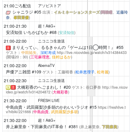
21:00ごろ配信
アソビストア
シャニラジ
#05
出演：
イルミネーションスターズ
(
関根瞳
、
近藤玲
奈
、
峯田茉優
)
21:00-21:30
超！A&G+
安済知佳 いちかばちか
#68
(
安済知佳
)
21:00-22:00
ニコニコ生放送
まりえってぃ、るるきゃんの『ゲームは1日◯時間！』
#55
！
ゲスト：
中田祐矢
、
深町寿成
http://live.nicovideo.jp/watch/lv314384433
(開場20：30)
(
三宅麻理恵
,
佳村はるか
)
21:00-22:00
AbemaTV
声優アニ雑団
#109
ゲスト：工藤晴香
(
松井恵理子
,
松嵜麗
)
21:00-22:30
ニコニコ生放送
大橋彩香のへごまわし！
#20
ゲスト: 谷口夢奈
http://live.nicov
￥
！
ideo.jp/watch/lv314204872
(
大橋彩香
)
21:30-22:00
FRESH LIVE
中島由貴・武田羅梨沙多胡のかわいいラジオ
#15
https://freshlive.t
v/hibiki/221666
(
中島由貴
,
武田羅梨沙多胡
)
21:30-22:00
超！A&G+
井上麻里奈・下田麻美のIT革命！
#381
(井上麻里奈,
下田麻美
)