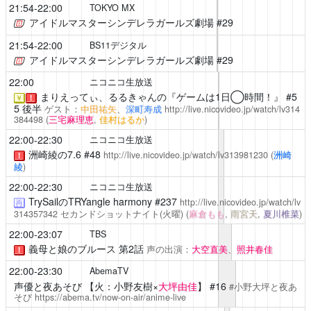
21:54-22:00
TOKYO MX
アイドルマスターシンデレラガールズ劇場
#29
21:54-22:00
BS11デジタル
アイドルマスターシンデレラガールズ劇場
#29
22:00
ニコニコ生放送
まりえってぃ、るるきゃんの『ゲームは1日◯時間！』
#5
￥
！
5 後半
ゲスト：
中田祐矢
、
深町寿成
http://live.nicovideo.jp/watch/lv314
384498
(
三宅麻理恵
,
佳村はるか
)
22:00-22:30
ニコニコ生放送
洲崎綾の7.6
#48
http://live.nicovideo.jp/watch/lv313981230
(
洲崎
！
綾
)
22:00-22:30
ニコニコ生放送
TrySailのTRYangle harmony
#237
http://live.nicovideo.jp/watch/lv
再
314357342
セカンドショットナイト(火曜)
(
麻倉もも
,
雨宮天
,
夏川椎菜
)
22:00-23:07
TBS
義母と娘のブルース 第2話
声の出演：
大空直美
、
照井春佳
！
22:00-23:30
AbemaTV
声優と夜あそび
【火：小野友樹×
大坪由佳
】 #16
#小野大坪と夜あ
そび
https://abema.tv/now-on-air/anime-live