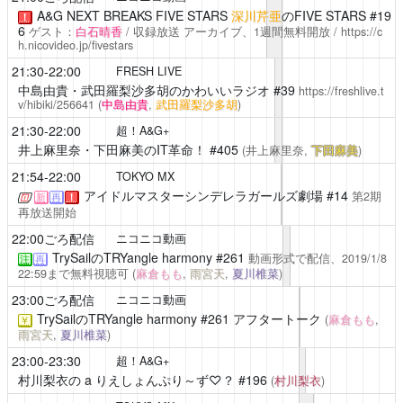
A&G NEXT BREAKS FIVE STARS
深川芹亜
のFIVE STARS #19
！
6
ゲスト：
白石晴香
/ 収録放送
アーカイブ、1週間無料開放 /
https://c
h.nicovideo.jp/fivestars
21:30-22:00
FRESH LIVE
中島由貴・武田羅梨沙多胡のかわいいラジオ
#39
https://freshlive.t
v/hibiki/256641
(
中島由貴
,
武田羅梨沙多胡
)
21:30-22:00
超！A&G+
井上麻里奈・下田麻美のIT革命！
#405
(井上麻里奈,
下田麻美
)
21:54-22:00
TOKYO MX
アイドルマスターシンデレラガールズ劇場
#14
第2期
新
再
！
再放送開始
22:00ごろ配信
ニコニコ動画
TrySailのTRYangle harmony
#261
動画形式で配信、2019/1/8
注
再
22:59まで無料視聴可
(
麻倉もも
,
雨宮天
,
夏川椎菜
)
23:00ごろ配信
ニコニコ動画
TrySailのTRYangle harmony
#261 アフタートーク
(
麻倉もも
,
￥
雨宮天
,
夏川椎菜
)
23:00-23:30
超！A&G+
村川梨衣の a りえしょんぷり～ず♡？
#196
(
村川梨衣
)