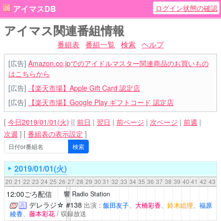
ログイン状態の確認
アイマスDB
アイマス関連番組情報
番組表
番組一覧
検索
ヘルプ
[広告]
Amazon.co.jpでのアイドルマスター関連商品のお買いもの
はこちらから
[広告]
【楽天市場】Apple Gift Card 認定店
[広告]
【楽天市場】Google Play ギフトコード 認定店
[
今日2019/01/01(火)
||
前日
|
翌日
|
前ページ
|
次ページ
|
前週
|
次週
]
[
番組表の表示設定
]
2019/01/01(火)
20
21
22
23
24
25
26
27
28
29
30
31
32
33
34
35
36
37
38
39
40
41
42
43
12:00ごろ配信
響 Radio Station
デレラジ☆
#138
出演：
飯田友子
、
大橋彩香
、
鈴木絵理
、
福原
再
綾香
、
藤本彩花
/ 収録放送