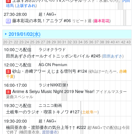
ゲスト：水瀬いのり、
内田
！
雄馬
(
上坂すみれ
)
27:30-28:00
超！A&G+
藤本彩花の本気！アニラブ
#06
リピート週
(
藤本彩花
)
再
2019/01/02(水)
20
21
22
23
24
25
26
27
28
29
30
31
32
33
34
35
36
37
38
39
40
41
42
43
10:00ごろ配信
ラジオクラウド
田所あずさのオールナイトニッポンモバイル
#245
(
田所あずさ
)
12:00ごろ配信
AG-ON Premium
砂山・赤﨑アワー えじまる増刊号
#124
(砂山けーたろー,
赤﨑
！
千夏
)
16:00-17:00
ラジオNIKKEI第1
Anime & Seiyu Music Night
2019 New Year!
アイドルマスター
！
楽曲スペシャル
19:30ごろ配信
ニコニコ動画
土岐隼一のラジオ・喫茶トキノワ
#127
(
土岐隼一
)
19:30-20:00
超！A&G+
楠田亜衣奈・渡部優衣の気分上等↑↑
#222
超!A&G+での配信は今回
で終了
(楠田亜衣奈,
渡部優衣
)