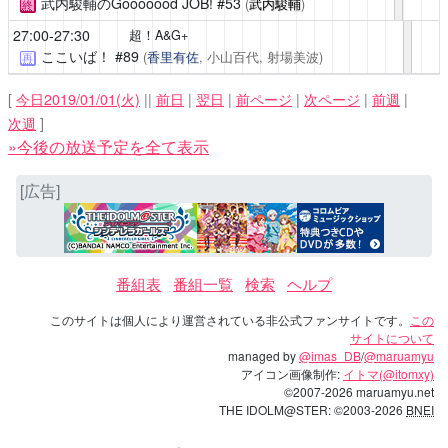
武内駿輔のGooooood JOB!
#53
(
武内駿輔
)
終
27:00-27:30
超！A&G+
ここいば！
#89
(
香里有佐
, 小山百代, 射場美波)
再
[
今日2019/01/01(火)
||
前日
|
翌日
|
前ページ
|
次ページ
|
前週
|
次週
]
»今後の放送予定を全て表示
[広告]
番組表
番組一覧
検索
ヘルプ
このサイトは個人により運営されている非公式ファンサイトです。
この
サイトについて
managed by
@imas_DB
/
@maruamyu
アイコン画像制作:
イトマ(@itomxy)
©2007-2026 maruamyu.net
THE IDOLM@STER: ©2003-2026
BNEI