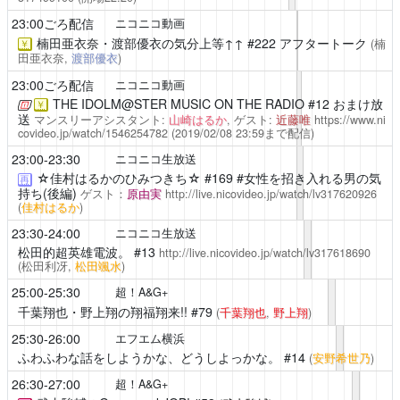
23:00ごろ配信
ニコニコ動画
楠田亜衣奈・渡部優衣の気分上等↑↑
#222 アフタートーク
(楠
￥
田亜衣奈,
渡部優衣
)
23:00ごろ配信
ニコニコ動画
THE IDOLM@STER MUSIC ON THE RADIO
#12 おまけ放
￥
送
マンスリーアシスタント:
山崎はるか
, ゲスト:
近藤唯
https://www.ni
covideo.jp/watch/1546254782
(2019/02/08 23:59まで配信)
23:00-23:30
ニコニコ生放送
☆佳村はるかのひみつきち☆
#169 #女性を招き入れる男の気
再
持ち(後編)
ゲスト：
原由実
http://live.nicovideo.jp/watch/lv317620926
(
佳村はるか
)
23:30-24:00
ニコニコ生放送
松田的超英雄電波。
#13
http://live.nicovideo.jp/watch/lv317618690
(松田利冴,
松田颯水
)
25:00-25:30
超！A&G+
千葉翔也・野上翔の翔福翔来!!
#79
(
千葉翔也
,
野上翔
)
25:30-26:00
エフエム横浜
ふわふわな話をしようかな、どうしよっかな。
#14
(
安野希世乃
)
26:30-27:00
超！A&G+