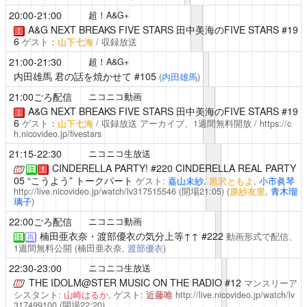
20:00-21:00
超！A&G+
A&G NEXT BREAKS FIVE STARS
田中美海
のFIVE STARS #19
！
6
ゲスト：
山下七海
/ 収録放送
21:00-21:30
超！A&G+
内田雄馬 君の話を焼かせて
#105
(
内田雄馬
)
21:00ごろ配信
ニコニコ動画
A&G NEXT BREAKS FIVE STARS
田中美海
のFIVE STARS #19
！
6
ゲスト：
山下七海
/ 収録放送
アーカイブ、1週間無料開放 /
https://c
h.nicovideo.jp/fivestars
21:15-22:30
ニコニコ生放送
CINDERELLA PARTY!
#220 CINDERELLA REAL PARTY
注
！
05 “こうよう” トークパート
ゲスト:
嘉山未紗
,
黒沢ともよ
,
小市眞琴
http://live.nicovideo.jp/watch/lv317515546
(開場21:05)
(
原紗友里
,
青木瑠
璃子
)
22:00ごろ配信
ニコニコ動画
楠田亜衣奈・渡部優衣の気分上等↑↑
#222
動画形式で配信、
注
再
1週間無料公開
(楠田亜衣奈,
渡部優衣
)
22:30-23:00
ニコニコ生放送
THE IDOLM@STER MUSIC ON THE RADIO
#12
マンスリーア
シスタント:
山崎はるか
, ゲスト:
近藤唯
http://live.nicovideo.jp/watch/lv
317499100
(開場22:20)