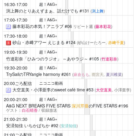
16:30-17:00
超！A&G+
渕上舞のとりあえずまぁ、話だけでも
#131
(
渕上舞
)
17:00-17:30
超！A&G+
藤本彩花の本気！アニラブ
#06
リピート週
(
藤本彩花
)
再
17:30-18:00
超！A&G+
砂山・赤﨑アワー えじまる
#124
(砂山けーたろー,
赤﨑千夏
)
！
19:00-19:30
超！A&G+
竹達彩奈「ひみつのラジオ」 ～あやラジ～
#105
(
竹達彩奈
)
19:30-20:00
超！A&G+
TrySailのTRYangle harmony
#261
(
麻倉もも
,
雨宮天
,
夏川椎菜
)
20:00ごろ配信
ニコニコ動画
大空直美・小澤亜李のsweet café time
#53
(
大空直美
, 小澤亜李)
再
20:00-21:00
超！A&G+
A&G NEXT BREAKS FIVE STARS
深川芹亜
のFIVE STARS #196
ゲスト：
白石晴香
/ 収録放送
21:00-21:30
超！A&G+
安済知佳 いちかばちか
#92
(
安済知佳
)
21:00ごろ配信
ニコニコ動画