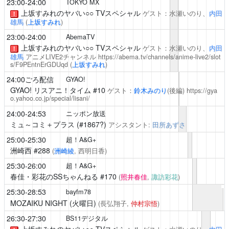
23:00-24:00
TOKYO MX
上坂すみれのヤバい○○
TVスペシャル
ゲスト：水瀬いのり、
内田
！
雄馬
(
上坂すみれ
)
23:00-24:00
AbemaTV
上坂すみれのヤバい○○
TVスペシャル
ゲスト：水瀬いのり、
内田
！
雄馬
アニメLIVE2チャンネル
https://abema.tv/channels/anime-live2/slot
s/F9PEntnErGDUqd
(
上坂すみれ
)
24:00ごろ配信
GYAO!
GYAO! リスアニ！タイム
#10
ゲスト：
鈴木みのり
(後編)
https://gya
o.yahoo.co.jp/special/lisani/
24:00-24:53
ニッポン放送
ミュ～コミ＋プラス
(#1867?)
アシスタント:
田所あずさ
25:00-25:30
超！A&G+
洲崎西
#288
(
洲崎綾
, 西明日香)
25:30-26:00
超！A&G+
春佳・彩花のSSちゃんねる
#170
(
照井春佳
,
諏訪彩花
)
25:30-28:53
bayfm78
MOZAIKU NIGHT (火曜日)
(長弘翔子,
仲村宗悟
)
26:30-27:30
BS11デジタル
上坂すみれのヤバい○○
TVスペシャル