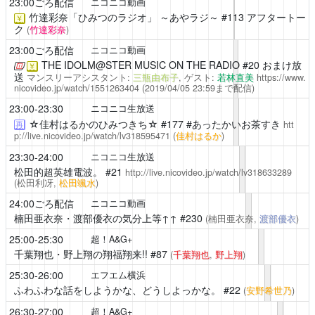
23:00ごろ配信
ニコニコ動画
竹達彩奈「ひみつのラジオ」 ～あやラジ～
#113 アフタートー
￥
ク
(
竹達彩奈
)
23:00ごろ配信
ニコニコ動画
THE IDOLM@STER MUSIC ON THE RADIO
#20 おまけ放
￥
送
マンスリーアシスタント:
三瓶由布子
, ゲスト:
若林直美
https://www.
nicovideo.jp/watch/1551263404
(2019/04/05 23:59まで配信)
23:00-23:30
ニコニコ生放送
☆佳村はるかのひみつきち☆
#177 #あったかいお茶すき
htt
再
p://live.nicovideo.jp/watch/lv318595471
(
佳村はるか
)
23:30-24:00
ニコニコ生放送
松田的超英雄電波。
#21
http://live.nicovideo.jp/watch/lv318633289
(松田利冴,
松田颯水
)
24:00ごろ配信
ニコニコ動画
楠田亜衣奈・渡部優衣の気分上等↑↑
#230
(楠田亜衣奈,
渡部優衣
)
25:00-25:30
超！A&G+
千葉翔也・野上翔の翔福翔来!!
#87
(
千葉翔也
,
野上翔
)
25:30-26:00
エフエム横浜
ふわふわな話をしようかな、どうしよっかな。
#22
(
安野希世乃
)
26:30-27:00
超！A&G+