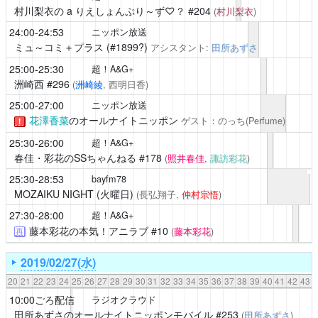
村川梨衣の a りえしょんぷり～ず♡？
#204
(
村川梨衣
)
24:00-24:53
ニッポン放送
ミュ～コミ＋プラス
(#1899?)
アシスタント:
田所あずさ
25:00-25:30
超！A&G+
洲崎西
#296
(
洲崎綾
, 西明日香)
25:00-27:00
ニッポン放送
花澤香菜
のオールナイトニッポン
ゲスト：のっち(Perfume)
！
25:30-26:00
超！A&G+
春佳・彩花のSSちゃんねる
#178
(
照井春佳
,
諏訪彩花
)
25:30-28:53
bayfm78
MOZAIKU NIGHT (火曜日)
(長弘翔子,
仲村宗悟
)
27:30-28:00
超！A&G+
藤本彩花の本気！アニラブ
#10
(
藤本彩花
)
再
2019/02/27(水)
20
21
22
23
24
25
26
27
28
29
30
31
32
33
34
35
36
37
38
39
40
41
42
43
10:00ごろ配信
ラジオクラウド
田所あずさのオールナイトニッポンモバイル
#253
(
田所あずさ
)