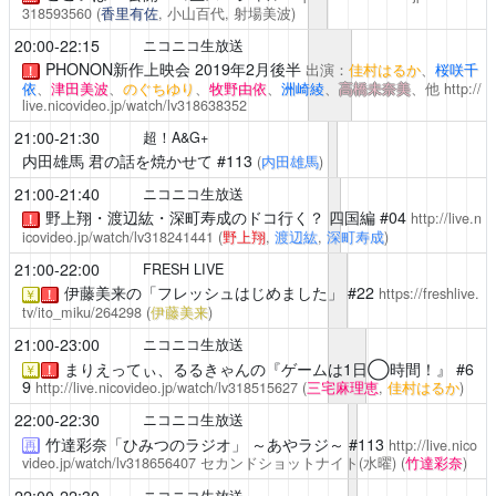
318593560
(
香里有佐
, 小山百代, 射場美波)
20:00-22:15
ニコニコ生放送
PHONON新作上映会
2019年2月後半
出演：
佳村はるか
、
桜咲千
！
依
、
津田美波
、
のぐちゆり
、
牧野由依
、
洲崎綾
、
高橋未奈美
、他
http://
live.nicovideo.jp/watch/lv318638352
21:00-21:30
超！A&G+
内田雄馬 君の話を焼かせて
#113
(
内田雄馬
)
21:00-21:40
ニコニコ生放送
野上翔・渡辺紘・深町寿成のドコ行く？
四国編 #04
http://live.n
！
icovideo.jp/watch/lv318241441
(
野上翔
,
渡辺紘
,
深町寿成
)
21:00-22:00
FRESH LIVE
伊藤美来の「フレッシュはじめました」
#22
https://freshlive.
￥
！
tv/ito_miku/264298
(
伊藤美来
)
21:00-23:00
ニコニコ生放送
まりえってぃ、るるきゃんの『ゲームは1日◯時間！』
#6
￥
！
9
http://live.nicovideo.jp/watch/lv318515627
(
三宅麻理恵
,
佳村はるか
)
22:00-22:30
ニコニコ生放送
竹達彩奈「ひみつのラジオ」 ～あやラジ～
#113
http://live.nico
再
video.jp/watch/lv318656407
セカンドショットナイト(水曜)
(
竹達彩奈
)
22:00-22:30
ニコニコ生放送