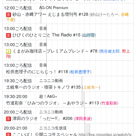
12:00ごろ配信
AG-ON Premium
砂山・赤﨑アワー えじまる増刊号
#128
(砂山けーたろー,
赤﨑
！
千夏
)
13:00ごろ配信
音泉
ひびくのひとりごと The Radio
#15
(
山村響
)
！
13:00ごろ配信
音泉
くまがみ珈琲店～プレミアムブレンド～
#78
(
熊谷健太郎
,
野上
￥
翔
)
13:00ごろ配信
音泉
松井恵理子のにじらじっ！
#118
(
松井恵理子
)
19:30ごろ配信
ニコニコ動画
土岐隼一のラジオ・喫茶トキノワ
#135
(
土岐隼一
)
19:30-20:00
超！A&G+
竹達彩奈「ひみつのラジオ」 ～あやラジ～
#113
(
竹達彩奈
)
20:00ごろ配信
ニコニコ動画
津田のラジオ「っだー!!」
#206
(
津田美波
)
！
20:00-21:00
ニコニコ生放送
ここいば！
公開ニコ生スペシャル
http://live.nicovideo.jp/watch/lv
！