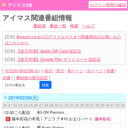
ログイン状態の確認
アイマスDB
アイマス関連番組情報
番組表
番組一覧
検索
ヘルプ
[広告]
Amazon.co.jpでのアイドルマスター関連商品のお買いもの
はこちらから
[広告]
【楽天市場】Apple Gift Card 認定店
[広告]
【楽天市場】Google Play ギフトコード 認定店
[
今日2019/02/26(火)
||
前日
|
翌日
|
前ページ
|
次ページ
|
前週
|
次週
]
[
番組表の表示設定
]
2019/02/26(火)
20
21
22
23
24
25
26
27
28
29
30
31
32
33
34
35
36
37
38
39
40
41
42
43
12:00ごろ配信
AG-ON Premium
藤本彩花の本気！アニラブ
#10 おまけパート
(
藤本彩花
)
！
12:00ごろ配信
響 Radio Station