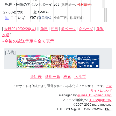
帆世・宗悟のアダルトボーイ
#08
(帆世雄一,
仲村宗悟
)
27:00-27:30
超！A&G+
ここいば！
#97
(
香里有佐
, 小山百代, 射場美波)
再
[
今日2019/02/26(火)
||
前日
|
翌日
|
前ページ
|
次ページ
|
前週
|
次週
]
»今後の放送予定を全て表示
[広告]
番組表
番組一覧
検索
ヘルプ
このサイトは個人により運営されている非公式ファンサイトです。
この
サイトについて
managed by
@imas_DB
/
@maruamyu
アイコン画像制作:
イトマ(@itomxy)
©2007-2026 maruamyu.net
THE IDOLM@STER: ©2003-2026
BNEI