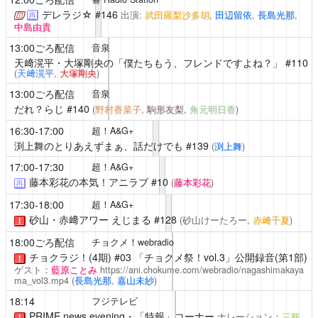
デレラジ☆
#146
出演:
武田羅梨沙多胡
,
田辺留依
,
長島光那
,
再
中島由貴
13:00ごろ配信
音泉
天﨑滉平・大塚剛央の「僕たちもう、フレンドですよね？」
#110
(
天﨑滉平
,
大塚剛央
)
13:00ごろ配信
音泉
だれ？らじ
#140
(
野村香菜子
,
駒形友梨
,
角元明日香
)
16:30-17:00
超！A&G+
渕上舞のとりあえずまぁ、話だけでも
#139
(
渕上舞
)
17:00-17:30
超！A&G+
藤本彩花の本気！アニラブ
#10
(
藤本彩花
)
再
17:30-18:00
超！A&G+
砂山・赤﨑アワー えじまる
#128
(砂山けーたろー,
赤﨑千夏
)
！
18:00ごろ配信
チョクメ！webradio
チョクラジ！(4期)
#03 「チョクメ祭！vol.3」公開録音(第1部)
！
ゲスト：
藍原ことみ
https://ani.chokume.com/webradio/nagashimakaya
ma_vol3.mp4
(
長島光那
,
嘉山未紗
)
18:14
フジテレビ
PRIME news evening・「特報」コーナー
ナレーション：
三瓶
！