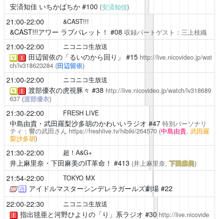
安済知佳 いちかばちか
#100
(
安済知佳
)
21:00-22:00
&CAST!!!
&CAST!!!アワー ラブパレット！
#08
収録パートゲスト：三上枝織
21:00-22:00
ニコニコ生放送
田辺留依の「るいのから回り」
#15
http://live.nicovideo.jp/wat
￥
！
ch/lv318623284
(
田辺留依
)
21:00-22:00
ニコニコ生放送
渡部優衣の虎視豚々
#38
http://live.nicovideo.jp/watch/lv318689
￥
！
637
(
渡部優衣
)
21:30-22:00
FRESH LIVE
中島由貴・武田羅梨沙多胡のかわいいラジオ
#47
特別パーソナリ
ティ：響の武田さん
https://freshlive.tv/hibiki/264570
(
中島由貴
,
武田羅
梨沙多胡
)
21:30-22:00
超！A&G+
井上麻里奈・下田麻美のIT革命！
#413
(井上麻里奈,
下田麻美
)
21:54-22:00
TOKYO MX
アイドルマスターシンデレラガールズ劇場
#22
再
22:00-22:30
ニコニコ生放送
指出毬亜と河野ひよりの「り」系ラジオ
#30
http://live.nicovide
！