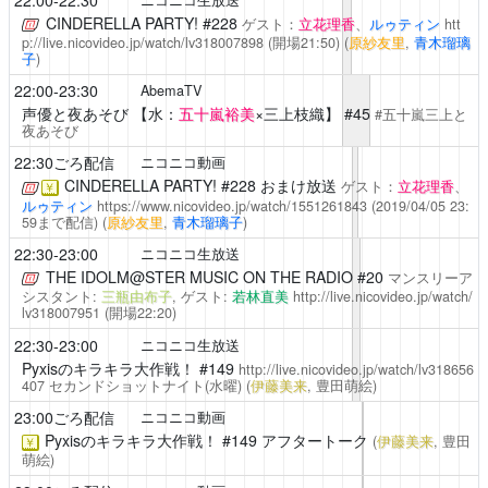
CINDERELLA PARTY!
#228
ゲスト：
立花理香
、
ルゥティン
htt
p://live.nicovideo.jp/watch/lv318007898
(開場21:50)
(
原紗友里
,
青木瑠璃
子
)
22:00-23:30
AbemaTV
声優と夜あそび
【水：
五十嵐裕美
×三上枝織】 #45
#五十嵐三上と
夜あそび
22:30ごろ配信
ニコニコ動画
CINDERELLA PARTY!
#228 おまけ放送
ゲスト：
立花理香
、
￥
ルゥティン
https://www.nicovideo.jp/watch/1551261843
(2019/04/05 23:
59まで配信)
(
原紗友里
,
青木瑠璃子
)
22:30-23:00
ニコニコ生放送
THE IDOLM@STER MUSIC ON THE RADIO
#20
マンスリーア
シスタント:
三瓶由布子
, ゲスト:
若林直美
http://live.nicovideo.jp/watch/
lv318007951
(開場22:20)
22:30-23:00
ニコニコ生放送
Pyxisのキラキラ大作戦！
#149
http://live.nicovideo.jp/watch/lv318656
407
セカンドショットナイト(水曜)
(
伊藤美来
, 豊田萌絵)
23:00ごろ配信
ニコニコ動画
Pyxisのキラキラ大作戦！
#149 アフタートーク
(
伊藤美来
, 豊田
￥
萌絵)