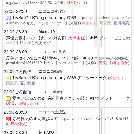
o.jp/watch/lv318384077
(指出毬亜,
河野ひより
)
22:00-22:30
ニコニコ生放送
TrySailのTRYangle harmony
#269
http://live.nicovideo.jp/watch/lv
再
318616262
セカンドショットナイト(火曜)
(
麻倉もも
,
雨宮天
,
夏川椎菜
)
22:00-23:30
AbemaTV
声優と夜あそび
【火：小野友樹×
大坪由佳
】 #45
ゲスト：ビビる大
木 / #小野大坪と夜あそび
22:30-23:00
ニコニコ生放送
愛美とはるかの2年A組青春アクティ部！
#149
http://live.nicovideo.j
p/watch/lv318616262
セカンドショットナイト(火曜)
(
愛美
,
山崎はるか
)
23:00ごろ配信
ニコニコ動画
TrySailのTRYangle harmony
#269 アフタートーク
(
麻倉もも
,
￥
雨宮天
,
夏川椎菜
)
23:00ごろ配信
ニコニコ動画
愛美とはるかの2年A組青春アクティ部！
#149 アフトーーーク
￥
(
愛美
,
山崎はるか
)
23:00-23:30
ニコニコ生放送
寺島惇太のずん散歩
#07
http://live.nicovideo.jp/watch/lv31840142
！
6
(
寺島惇太
)
23:00-23:30
超！A&G+