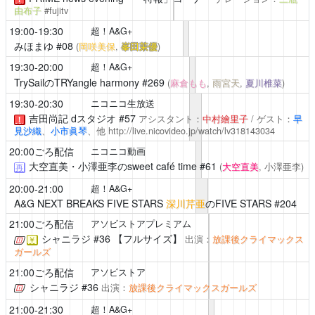
由布子
#fujitv
19:00-19:30
超！A&G+
みほまゆ
#08
(
岡咲美保
,
峯田茉優
)
19:30-20:00
超！A&G+
TrySailのTRYangle harmony
#269
(
麻倉もも
,
雨宮天
,
夏川椎菜
)
19:30-20:30
ニコニコ生放送
吉田尚記 dスタジオ
#57
アシスタント：
中村繪里子
/ ゲスト：
早
！
見沙織
、
小市眞琴
、他
http://live.nicovideo.jp/watch/lv318143034
20:00ごろ配信
ニコニコ動画
大空直美・小澤亜李のsweet café time
#61
(
大空直美
, 小澤亜李)
再
20:00-21:00
超！A&G+
A&G NEXT BREAKS FIVE STARS
深川芹亜
のFIVE STARS #204
21:00ごろ配信
アソビストアプレミアム
シャニラジ
#36 【フルサイズ】
出演：
放課後クライマックス
￥
ガールズ
21:00ごろ配信
アソビストア
シャニラジ
#36
出演：
放課後クライマックスガールズ
21:00-21:30
超！A&G+