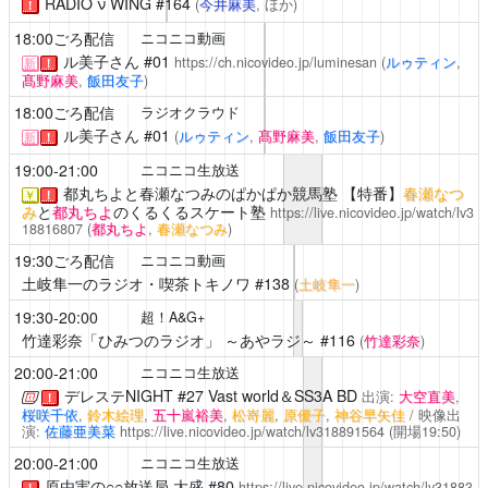
RADIO ν WING
#164
(
今井麻美
, ほか)
！
18:00ごろ配信
ニコニコ動画
ル美子さん
#01
https://ch.nicovideo.jp/luminesan
(
ルゥティン
,
新
！
髙野麻美
,
飯田友子
)
18:00ごろ配信
ラジオクラウド
ル美子さん
#01
(
ルゥティン
,
髙野麻美
,
飯田友子
)
新
！
19:00-21:00
ニコニコ生放送
都丸ちよと春瀬なつみのぱかぱか競馬塾
【特番】
春瀬なつ
￥
！
み
と
都丸ちよ
のくるくるスケート塾
https://live.nicovideo.jp/watch/lv3
18816807
(
都丸ちよ
,
春瀬なつみ
)
19:30ごろ配信
ニコニコ動画
土岐隼一のラジオ・喫茶トキノワ
#138
(
土岐隼一
)
19:30-20:00
超！A&G+
竹達彩奈「ひみつのラジオ」 ～あやラジ～
#116
(
竹達彩奈
)
20:00-21:00
ニコニコ生放送
デレステNIGHT
#27 Vast world＆SS3A BD
出演:
大空直美
,
！
桜咲千依
,
鈴木絵理
,
五十嵐裕美
,
松嵜麗
,
原優子
,
神谷早矢佳
/ 映像出
演:
佐藤亜美菜
https://live.nicovideo.jp/watch/lv318891564
(開場19:50)
20:00-21:00
ニコニコ生放送
原由実の○○放送局 大盛
#80
https://live.nicovideo.jp/watch/lv31883
！