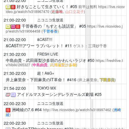
21:00-22:00
ニコニコ生放送
好きなことして生きていく！
#05
前半は無料
https://live.nicov
￥
！
ideo.jp/watch/lv318967470
(
近藤唯
,
山口立花子
)
21:00-22:00
ニコニコ生放送
千菅春香の「ちすとも談話室」
#05
https://live.nicovideo.j
￥
終
！
p/watch/lv319064458
(
千菅春香
)
21:00-22:00
&CAST!!!
&CAST!!!アワー ラブパレット！
#11
ゲスト：三澤紗千香
21:30-22:00
FRESH LIVE
中島由貴・武田羅梨沙多胡のかわいいラジオ
#50
https://freshlive.t
v/hibiki/265327
(
中島由貴
,
武田羅梨沙多胡
)
21:30-22:00
超！A&G+
井上麻里奈・下田麻美のIT革命！
#416
(井上麻里奈,
下田麻美
)
21:54-22:00
TOKYO MX
アイドルマスターシンデレラガールズ劇場
#25
再
22:00-22:30
ニコニコ生放送
洲崎綾の7.6
#64
http://live.nicovideo.jp/watch/lv318997462
(
洲崎
！
綾
)
22:00-22:30
ニコニコ生放送