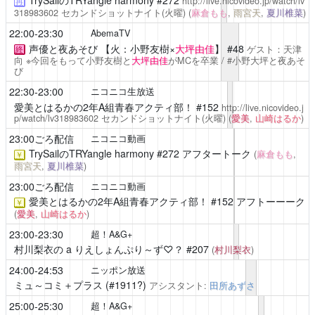
TrySailのTRYangle harmony
#272
http://live.nicovideo.jp/watch/lv
再
318983602
セカンドショットナイト(火曜)
(
麻倉もも
,
雨宮天
,
夏川椎菜
)
22:00-23:30
AbemaTV
声優と夜あそび
【火：小野友樹×
大坪由佳
】 #48
ゲスト：天津
終
向 ※今回をもって小野友樹と
大坪由佳
がMCを卒業 / #小野大坪と夜あそ
び
22:30-23:00
ニコニコ生放送
愛美とはるかの2年A組青春アクティ部！
#152
http://live.nicovideo.j
p/watch/lv318983602
セカンドショットナイト(火曜)
(
愛美
,
山崎はるか
)
23:00ごろ配信
ニコニコ動画
TrySailのTRYangle harmony
#272 アフタートーク
(
麻倉もも
,
￥
雨宮天
,
夏川椎菜
)
23:00ごろ配信
ニコニコ動画
愛美とはるかの2年A組青春アクティ部！
#152 アフトーーーク
￥
(
愛美
,
山崎はるか
)
23:00-23:30
超！A&G+
村川梨衣の a りえしょんぷり～ず♡？
#207
(
村川梨衣
)
24:00-24:53
ニッポン放送
ミュ～コミ＋プラス
(#1911?)
アシスタント:
田所あずさ
25:00-25:30
超！A&G+