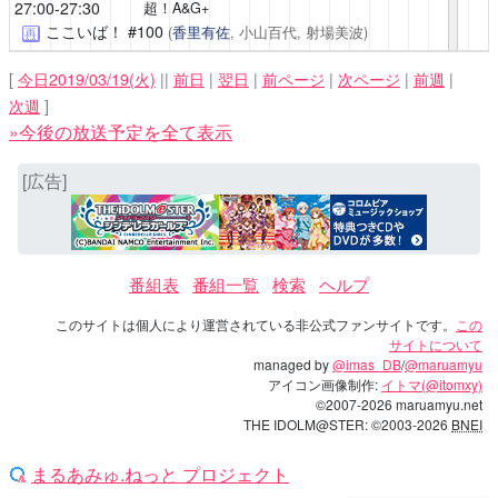
27:00-27:30
超！A&G+
ここいば！
#100
(
香里有佐
, 小山百代, 射場美波)
再
[
今日2019/03/19(火)
||
前日
|
翌日
|
前ページ
|
次ページ
|
前週
|
次週
]
»今後の放送予定を全て表示
[広告]
番組表
番組一覧
検索
ヘルプ
このサイトは個人により運営されている非公式ファンサイトです。
この
サイトについて
managed by
@imas_DB
/
@maruamyu
アイコン画像制作:
イトマ(@itomxy)
©2007-2026 maruamyu.net
THE IDOLM@STER: ©2003-2026
BNEI
まるあみゅ.ねっと プロジェクト