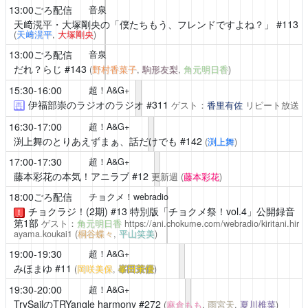
13:00ごろ配信
音泉
天﨑滉平・大塚剛央の「僕たちもう、フレンドですよね？」
#113
(
天﨑滉平
,
大塚剛央
)
13:00ごろ配信
音泉
だれ？らじ
#143
(
野村香菜子
,
駒形友梨
,
角元明日香
)
15:30-16:00
超！A&G+
伊福部崇のラジオのラジオ
#311
ゲスト：
香里有佐
リピート放送
再
16:30-17:00
超！A&G+
渕上舞のとりあえずまぁ、話だけでも
#142
(
渕上舞
)
17:00-17:30
超！A&G+
藤本彩花の本気！アニラブ
#12
更新週
(
藤本彩花
)
18:00ごろ配信
チョクメ！webradio
チョクラジ！(2期)
#13 特別版「チョクメ祭！vol.4」公開録音
！
第1部
ゲスト：
角元明日香
https://ani.chokume.com/webradio/kiritani.hir
ayama.koukai1
(
桐谷蝶々
,
平山笑美
)
19:00-19:30
超！A&G+
みほまゆ
#11
(
岡咲美保
,
峯田茉優
)
19:30-20:00
超！A&G+
TrySailのTRYangle harmony
#272
(
麻倉もも
,
雨宮天
,
夏川椎菜
)