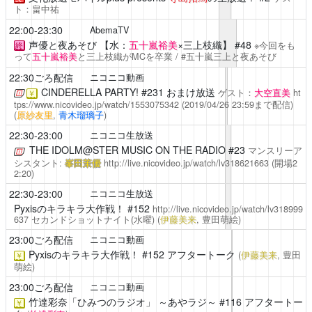
ト：畠中祐
22:00-23:30
AbemaTV
声優と夜あそび
【水：
五十嵐裕美
×三上枝織】 #48
※今回をも
終
って
五十嵐裕美
と三上枝織がMCを卒業 / #五十嵐三上と夜あそび
22:30ごろ配信
ニコニコ動画
CINDERELLA PARTY!
#231 おまけ放送
ゲスト：
大空直美
ht
￥
tps://www.nicovideo.jp/watch/1553075342
(2019/04/26 23:59まで配信)
(
原紗友里
,
青木瑠璃子
)
22:30-23:00
ニコニコ生放送
THE IDOLM@STER MUSIC ON THE RADIO
#23
マンスリーア
シスタント:
峯田茉優
http://live.nicovideo.jp/watch/lv318621663
(開場2
2:20)
22:30-23:00
ニコニコ生放送
Pyxisのキラキラ大作戦！
#152
http://live.nicovideo.jp/watch/lv318999
637
セカンドショットナイト(水曜)
(
伊藤美来
, 豊田萌絵)
23:00ごろ配信
ニコニコ動画
Pyxisのキラキラ大作戦！
#152 アフタートーク
(
伊藤美来
, 豊田
￥
萌絵)
23:00ごろ配信
ニコニコ動画
竹達彩奈「ひみつのラジオ」 ～あやラジ～
#116 アフタートー
￥