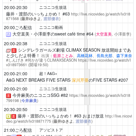
20:00-20:30
ニコニコ生放送
藤井・渡部のいっちょかめ！
#63
http://live.nicovideo.jp/watch/lv318
871568
(
藤井ゆきよ
,
渡部優衣
)
20:00ごろ配信
ニコニコ動画
大空直美・小澤亜李のsweet café time
#64
(
大空直美
, 小澤亜李)
再
20:00-20:38
ニコニコ生放送
シンデレラガールズ劇場 CLIMAX SEASON 放送開始まであ
！
と少しだよ特番！
出演：
藍原ことみ
、
高橋花林
、
長島光那
、
森下来奈
#しんげき #何かが違うCLIMAXSEASON
https://live.nicovideo.jp/watch/l
v318973661
(開場19:50)
20:00-21:00
超！A&G+
A&G NEXT BREAKS FIVE STARS
深川芹亜
のFIVE STARS #207
20:00-21:00
ニコニコ生放送
今井麻美のニコニコSSG
#82
https://live.nicovideo.jp/watch/lv318
！
799198
(
今井麻美
)
20:30-20:50
ニコニコ生放送
藤井・渡部のいっちょかめ！
#63 おまけ放送
http://live.nicovi
￥
！
deo.jp/watch/lv318871775
(
藤井ゆきよ
,
渡部優衣
)
21:00ごろ配信
アソビストア