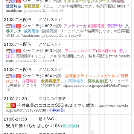
シャニラジ
#01
出演:
イルミネーションスターズ
(
関根瞳
,
再
！
近藤玲奈
,
峯田茉優
)
リニューアル準備期間につき、特別再配信
https://
asobistore.jp/special/Detail?seq=1
21:00ごろ配信
アソビストア
シャニラジ
#02
出演:
アンティーカ
(
礒部花凜
,
菅沼千紗
,
八
再
！
巻アンナ
,
成海瑠奈
,
結名美月
)
リニューアル準備期間につき、特別再配
信
https://asobistore.jp/special/Detail?seq=6
21:00ごろ配信
アソビストア
シャニラジ
#03
出演：
アルストロメリア
(
黒木ほの香
,
前川
再
！
涼子
,
芝崎典子
)
リニューアル準備期間につき、特別再配信
https://asobi
store.jp/special/Detail?seq=8
21:00ごろ配信
アソビストア
シャニラジ
#04
出演：
放課後クライマックスガールズ
(
河野
再
！
ひより
、
白石晴香
、
永井真里子
、
丸岡和佳奈
、
涼本あきほ
)
リニューア
ル準備期間につき、特別再配信
https://asobistore.jp/special/Detail?seq=
13
21:00-21:30
ニコニコ生放送
今井麻美のニコニコSSG
#82 オマケ放送
https://live.nicovide
￥
！
o.jp/watch/lv318793788
(
今井麻美
)
21:00-21:30
超！A&G+
安済知佳 いちかばちか
#103
(
安済知佳
)