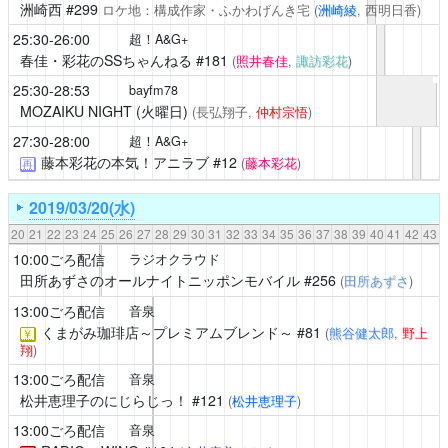
洲崎西
#299
ロケ地：構成作家・ふかわげんき宅
(
洲崎綾
, 西明日香)
25:30-26:00
超！A&G+
春佳・彩花のSSちゃんねる
#181
(
照井春佳
,
諏訪彩花
)
25:30-28:53
bayfm78
MOZAIKU NIGHT (火曜日)
(長弘翔子,
仲村宗悟
)
27:30-28:00
超！A&G+
藤本彩花の本気！アニラブ
#12
(
藤本彩花
)
再
2019/03/20(水)
20
21
22
23
24
25
26
27
28
29
30
31
32
33
34
35
36
37
38
39
40
41
42
43
10:00ごろ配信
ラジオクラウド
田所あずさのオールナイトニッポンモバイル
#256
(
田所あずさ
)
13:00ごろ配信
音泉
くまがみ珈琲店～プレミアムブレンド～
#81
(
熊谷健太郎
,
野上
￥
翔
)
13:00ごろ配信
音泉
松井恵理子のにじらじっ！
#121
(
松井恵理子
)
13:00ごろ配信
音泉