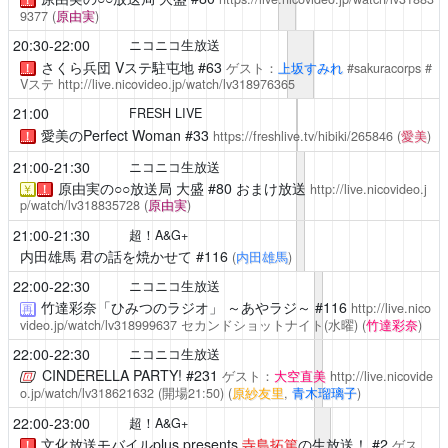
9377
(
原由実
)
20:30-22:00
ニコニコ生放送
さくら兵団 Vステ駐屯地 #63
ゲスト：
上坂すみれ
#sakuracorps #
！
Vステ
http://live.nicovideo.jp/watch/lv318976365
21:00
FRESH LIVE
愛美のPerfect Woman
#33
https://freshlive.tv/hibiki/265846
(
愛美
)
！
21:00-21:30
ニコニコ生放送
原由実の○○放送局 大盛
#80 おまけ放送
http://live.nicovideo.j
￥
！
p/watch/lv318835728
(
原由実
)
21:00-21:30
超！A&G+
内田雄馬 君の話を焼かせて
#116
(
内田雄馬
)
22:00-22:30
ニコニコ生放送
竹達彩奈「ひみつのラジオ」 ～あやラジ～
#116
http://live.nico
再
video.jp/watch/lv318999637
セカンドショットナイト(水曜)
(
竹達彩奈
)
22:00-22:30
ニコニコ生放送
CINDERELLA PARTY!
#231
ゲスト：
大空直美
http://live.nicovide
o.jp/watch/lv318621632
(開場21:50)
(
原紗友里
,
青木瑠璃子
)
22:00-23:00
超！A&G+
文化放送モバイルplus presents
寺島拓篤
の生放送！ #2
ゲス
！