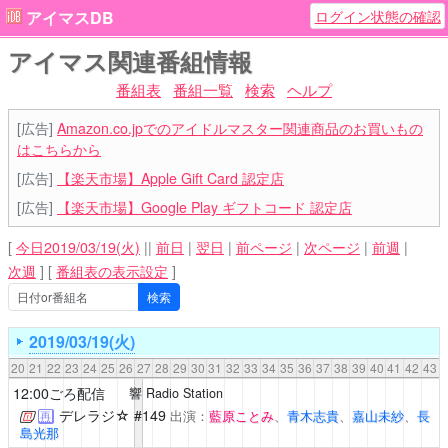
ログイン状態の確認
アイマスDB
アイマス関連番組情報
番組表
番組一覧
検索
ヘルプ
[広告]
Amazon.co.jpでのアイドルマスター関連商品のお買いもの
はこちらから
[広告]
【楽天市場】Apple Gift Card 認定店
[広告]
【楽天市場】Google Play ギフトコード 認定店
[
今日2019/03/19(火)
||
前日
|
翌日
|
前ページ
|
次ページ
|
前週
|
次週
]
[
番組表の表示設定
]
2019/03/19(火)
20
21
22
23
24
25
26
27
28
29
30
31
32
33
34
35
36
37
38
39
40
41
42
43
12:00ごろ配信
響 Radio Station
デレラジ☆
#149
出演：
藍原ことみ
、
青木志貴
、
嘉山未紗
、
長
再
島光那