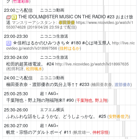
ク
(
竹達彩奈
)
23:00ごろ配信
ニコニコ動画
THE IDOLM@STER MUSIC ON THE RADIO
#23 おまけ放
￥
送
マンスリーアシスタント:
峯田茉優
https://www.nicovideo.jp/watch/1
553074628
(2019/04/26 23:59まで配信)
23:00-23:30
ニコニコ生放送
☆佳村はるかのひみつきち☆
#180 #心は埼玉県人
http://live.nic
再
ovideo.jp/watch/lv318997566
(
佳村はるか
)
23:30-24:00
ニコニコ生放送
松田的超英雄電波。
#24
http://live.nicovideo.jp/watch/lv318997635
(松田利冴,
松田颯水
)
24:00ごろ配信
ニコニコ動画
楠田亜衣奈・渡部優衣の気分上等↑↑
#233
(楠田亜衣奈,
渡部優衣
)
25:00-25:30
超！A&G+
千葉翔也・野上翔の翔福翔来!!
#90
(
千葉翔也
,
野上翔
)
25:30-26:00
エフエム横浜
ふわふわな話をしようかな、どうしよっかな。
#25
(
安野希世乃
)
26:30-27:00
超！A&G+
帆世・宗悟のアダルトボーイ
#11
(帆世雄一,
仲村宗悟
)