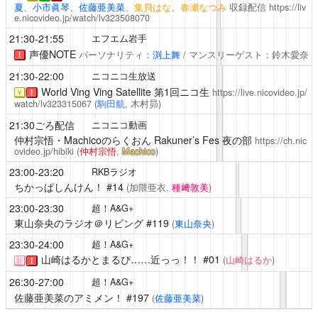
夏
、
小市眞琴
、
佐藤亜美菜
、
集貝はな
、
春瀬なつみ
収録配信
https://liv
e.nicovideo.jp/watch/lv323508070
21:30-21:55
エフエム岩手
声優NOTE
パーソナリティ：
渕上舞
/ マンスリーゲスト：鈴木愛奈
！
21:30-22:00
ニコニコ生放送
World Ving Ving Satellite
第1回ニコ生
https://live.nicovideo.jp/
￥
！
watch/lv323315067
(
駒田航
, 木村昴)
21:30ごろ配信
ニコニコ動画
仲村宗悟・Machicoのらくおん
Rakuner’s Fes 夜の部
https://ch.nic
ovideo.jp/hibiki
(
仲村宗悟
,
Machico
)
23:00-23:20
RKBラジオ
ちかっぱしんけん！
#14
(加隈亜衣,
種﨑敦美
)
23:00-23:30
超！A&G+
東山奈央のラジオ＠リビング
#119
(
東山奈央
)
23:30-24:00
超！A&G+
山崎はるかとまるぴ……近っっ！！
#01
(
山崎はるか
)
新
！
26:30-27:00
超！A&G+
佐藤亜美菜のアミメン！
#197
(
佐藤亜美菜
)