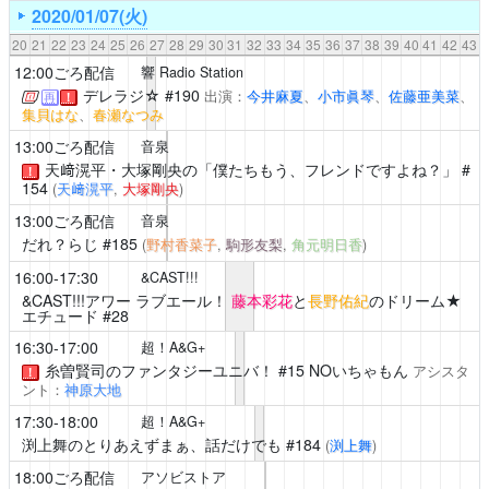
2020/01/07(火)
20
21
22
23
24
25
26
27
28
29
30
31
32
33
34
35
36
37
38
39
40
41
42
43
12:00ごろ配信
響 Radio Station
デレラジ☆
#190
出演：
今井麻夏
、
小市眞琴
、
佐藤亜美菜
、
再
！
集貝はな
、
春瀬なつみ
13:00ごろ配信
音泉
天﨑滉平・大塚剛央の「僕たちもう、フレンドですよね？」
#
！
154
(
天﨑滉平
,
大塚剛央
)
13:00ごろ配信
音泉
だれ？らじ
#185
(
野村香菜子
,
駒形友梨
,
角元明日香
)
16:00-17:30
&CAST!!!
&CAST!!!アワー ラブエール！
藤本彩花
と
長野佑紀
のドリーム★
エチュード #28
16:30-17:00
超！A&G+
糸曽賢司のファンタジーユニバ！
#15 NOいちゃもん
アシスタ
！
ント：
神原大地
17:30-18:00
超！A&G+
渕上舞のとりあえずまぁ、話だけでも
#184
(
渕上舞
)
18:00ごろ配信
アソビストア