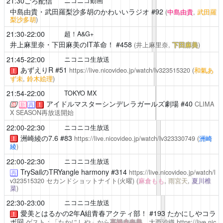
21:30ごろ配信
ニコニコ動画
中島由貴・武田羅梨沙多胡のかわいいラジオ
#92
(
中島由貴
,
武田羅
梨沙多胡
)
21:30-22:00
超！A&G+
井上麻里奈・下田麻美のIT革命！
#458
(井上麻里奈,
下田麻美
)
21:45-22:00
ニコニコ生放送
あずえりR
#51
https://live.nicovideo.jp/watch/lv323515320
(
和氣あ
！
ず未
,
鈴木絵理
)
21:54-22:00
TOKYO MX
アイドルマスターシンデレラガールズ劇場
#40
CLIMA
新
再
！
X SEASON再放送開始
22:00-22:30
ニコニコ生放送
洲崎綾の7.6
#83
https://live.nicovideo.jp/watch/lv323330749
(
洲崎
！
綾
)
22:00-22:30
ニコニコ生放送
TrySailのTRYangle harmony
#314
https://live.nicovideo.jp/watch/l
再
v323515320
セカンドショットナイト(火曜)
(
麻倉もも
,
雨宮天
,
夏川椎
菜
)
22:30-23:00
ニコニコ生放送
愛美とはるかの2年A組青春アクティ部！
#193 たかにしやコラ
！
ボ回
ゲスト：「たかにしや」から
高橋未奈美
、大西沙織
https://live.nic