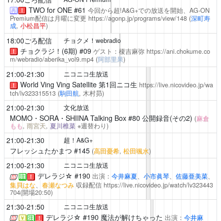
TWO for ONE
#61
今回から超!A&G+での放送を開始、AG-ON
再
！
Premium配信は月曜に変更
https://agonp.jp/programs/view/148
(
深町寿
成
,
小松昌平
)
18:00ごろ配信
チョクメ！webradio
チョクラジ！(6期)
#09
ゲスト：榎吉麻弥
https://ani.chokume.co
！
m/webradio/aberika_vol9.mp4
(
阿部里果
)
21:00-21:30
ニコニコ生放送
World Ving Ving Satellite
第1回ニコ生
https://live.nicovideo.jp/wa
！
tch/lv323315513
(
駒田航
, 木村昴)
21:00-21:30
文化放送
MOMO・SORA・SHIINA Talking Box
#80 公開録音(その2)
(
麻倉
もも
,
雨宮天
,
夏川椎菜
※週替わり)
21:00-21:30
超！A&G+
フレッシュたかまつ
#145
(
高田憂希
,
松田颯水
)
21:00-21:30
ニコニコ生放送
デレラジ☆
#190
出演：
今井麻夏
、
小市眞琴
、
佐藤亜美菜
、
注
！
集貝はな
、
春瀬なつみ
収録配信
https://live.nicovideo.jp/watch/lv323443
704
(開場20:50)
21:30-21:50
ニコニコ生放送
デレラジ☆
#190 魔法が解けちゃった
出演：
今井麻
￥
注
！