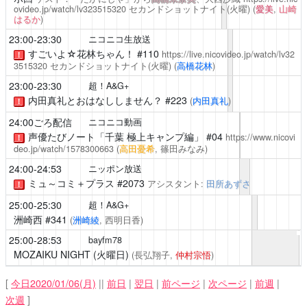
ovideo.jp/watch/lv323515320
セカンドショットナイト(火曜)
(
愛美
,
山崎
はるか
)
23:00-23:30
ニコニコ生放送
すごいよ☆花林ちゃん！
#110
https://live.nicovideo.jp/watch/lv32
！
3515320
セカンドショットナイト(火曜)
(
高橋花林
)
23:00-23:30
超！A&G+
内田真礼とおはなししません？
#223
(
内田真礼
)
！
24:00ごろ配信
ニコニコ動画
声優たびノート「千葉 極上キャンプ編」
#04
https://www.nicovi
！
deo.jp/watch/1578300663
(
高田憂希
, 篠田みなみ)
24:00-24:53
ニッポン放送
ミュ～コミ＋プラス
#2073
アシスタント:
田所あずさ
！
25:00-25:30
超！A&G+
洲崎西
#341
(
洲崎綾
, 西明日香)
25:00-28:53
bayfm78
MOZAIKU NIGHT (火曜日)
(長弘翔子,
仲村宗悟
)
[
今日2020/01/06(月)
||
前日
|
翌日
|
前ページ
|
次ページ
|
前週
|
次週
]