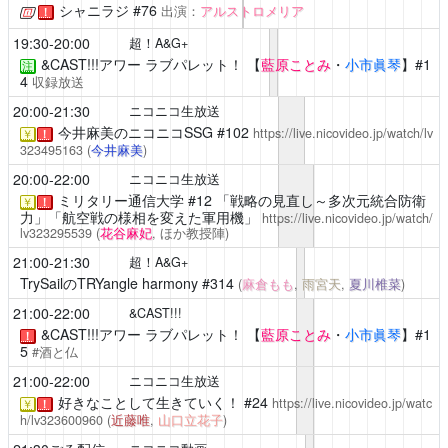
シャニラジ
#76
出演：
アルストロメリア
！
19:30-20:00
超！A&G+
&CAST!!!アワー ラブパレット！
【
藍原ことみ
・
小市眞琴
】#1
注
4
収録放送
20:00-21:30
ニコニコ生放送
今井麻美のニコニコSSG
#102
https://live.nicovideo.jp/watch/lv
￥
！
323495163
(
今井麻美
)
20:00-22:00
ニコニコ生放送
ミリタリー通信大学
#12 「戦略の見直し～多次元統合防衛
￥
！
力」「航空戦の様相を変えた軍用機」
https://live.nicovideo.jp/watch/
lv323295539
(
花谷麻妃
, ほか教授陣)
21:00-21:30
超！A&G+
TrySailのTRYangle harmony
#314
(
麻倉もも
,
雨宮天
,
夏川椎菜
)
21:00-22:00
&CAST!!!
&CAST!!!アワー ラブパレット！
【
藍原ことみ
・
小市眞琴
】#1
！
5
#酒と仏
21:00-22:00
ニコニコ生放送
好きなことして生きていく！
#24
https://live.nicovideo.jp/watc
￥
！
h/lv323600960
(
近藤唯
,
山口立花子
)