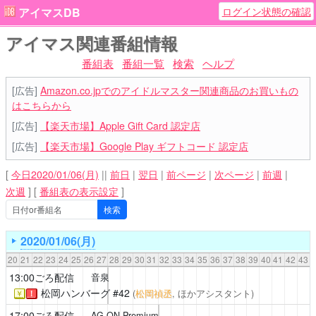
ログイン状態の確認
アイマスDB
アイマス関連番組情報
番組表
番組一覧
検索
ヘルプ
[広告]
Amazon.co.jpでのアイドルマスター関連商品のお買いもの
はこちらから
[広告]
【楽天市場】Apple Gift Card 認定店
[広告]
【楽天市場】Google Play ギフトコード 認定店
[
今日2020/01/06(月)
||
前日
|
翌日
|
前ページ
|
次ページ
|
前週
|
次週
]
[
番組表の表示設定
]
2020/01/06(月)
20
21
22
23
24
25
26
27
28
29
30
31
32
33
34
35
36
37
38
39
40
41
42
43
13:00ごろ配信
音泉
松岡ハンバーグ
#42
(
松岡禎丞
, ほかアシスタント)
￥
！
17:00ごろ配信
AG-ON Premium