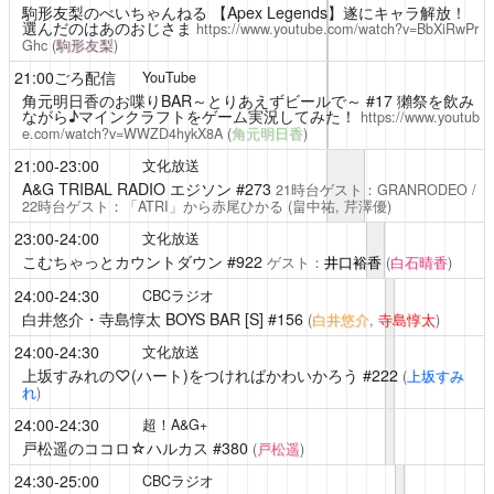
駒形友梨のべいちゃんねる
【Apex Legends】遂にキャラ解放！
選んだのはあのおじさま
https://www.youtube.com/watch?v=BbXiRwPr
Ghc
(
駒形友梨
)
21:00ごろ配信
YouTube
角元明日香のお喋りBAR～とりあえずビールで～
#17 獺祭を飲み
ながら♪マインクラフトをゲーム実況してみた！
https://www.youtub
e.com/watch?v=WWZD4hykX8A
(
角元明日香
)
21:00-23:00
文化放送
A&G TRIBAL RADIO エジソン
#273
21時台ゲスト：GRANRODEO /
22時台ゲスト：「ATRI」から赤尾ひかる
(畠中祐,
芹澤優
)
23:00-24:00
文化放送
こむちゃっとカウントダウン
#922
ゲスト：
井口裕香
(
白石晴香
)
24:00-24:30
CBCラジオ
白井悠介・寺島惇太 BOYS BAR [S]
#156
(
白井悠介
,
寺島惇太
)
24:00-24:30
文化放送
上坂すみれの♡(ハート)をつければかわいかろう
#222
(
上坂すみ
れ
)
24:00-24:30
超！A&G+
戸松遥のココロ☆ハルカス
#380
(
戸松遥
)
24:30-25:00
CBCラジオ