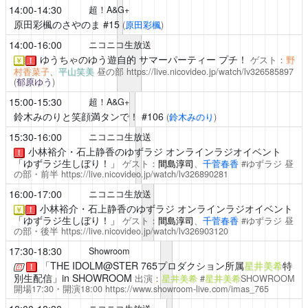
14:00-14:30
超！A&G+
原田彩楓のさやのま
#15
(
原田彩楓
)
14:00-16:00
ニコニコ生放送
ゆうちゃのゆう遊自的
サマーパーティー プチ！
ゲスト：
野
￥
！
村香菜子
、
平山笑美
昼の部
https://live.nicovideo.jp/watch/lv326585897
(
郁原ゆう
)
15:00-15:30
超！A&G+
鈴木みのりと笑顔満タンで！
#106
(
鈴木みのり
)
15:30-16:00
ニコニコ生放送
小林裕介・石上静香のゆずラジ オンラインラジオイベント
！
「ゆずラジ生しぼり！」
ゲスト：
間島淳司
、
千菅春香
#ゆずラジ
昼
の部・前半
https://live.nicovideo.jp/watch/lv326890281
16:00-17:00
ニコニコ生放送
小林裕介・石上静香のゆずラジ オンラインラジオイベント
￥
！
「ゆずラジ生しぼり！」
ゲスト：
間島淳司
、
千菅春香
#ゆずラジ
昼
の部・後半
https://live.nicovideo.jp/watch/lv326903120
17:30-18:30
Showroom
「THE IDOLM@STER 765プロダクション所属
星井美希
特
！
別生配信」in SHOWROOM
出演：
星井美希
#
星井美希
SHOWROOM
開場17:30・開演18:00
https://www.showroom-live.com/imas_765