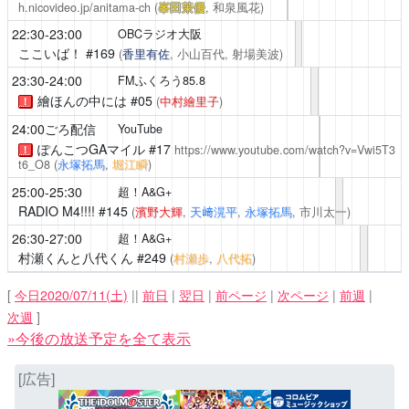
h.nicovideo.jp/anitama-ch
(
峯田茉優
, 和泉風花)
22:30-23:00
OBCラジオ大阪
ここいば！
#169
(
香里有佐
, 小山百代, 射場美波)
23:30-24:00
FMふくろう85.8
繪ほんの中には
#05
(
中村繪里子
)
！
24:00ごろ配信
YouTube
ぽんこつGAマイル
#17
https://www.youtube.com/watch?v=Vwi5T3
！
t6_O8
(
永塚拓馬
,
堀江瞬
)
25:00-25:30
超！A&G+
RADIO M4!!!!
#145
(
濱野大輝
,
天﨑滉平
,
永塚拓馬
, 市川太一)
26:30-27:00
超！A&G+
村瀬くんと八代くん
#249
(
村瀬歩
,
八代拓
)
[
今日2020/07/11(土)
||
前日
|
翌日
|
前ページ
|
次ページ
|
前週
|
次週
]
»今後の放送予定を全て表示
[広告]