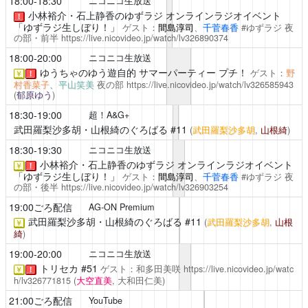
18:00-18:30
ニコニコ生放送
小林裕介・石上静香のゆずラジ オンラインラジオイベント
！
「ゆずラジ生しぼり！」
ゲスト：
間島淳司
、
千菅春香
#ゆずラジ
夜
の部・前半
https://live.nicovideo.jp/watch/lv326890374
18:00-20:00
ニコニコ生放送
ゆうちゃのゆう遊自的
サマーパーティー プチ！
ゲスト：
野
￥
！
村香菜子
、
平山笑美
夜の部
https://live.nicovideo.jp/watch/lv326585943
(
郁原ゆう
)
18:30-19:00
超！A&G+
武田羅梨沙多胡・山根綺のぐろばる
#11
(
武田羅梨沙多胡
,
山根綺
)
18:30-19:30
ニコニコ生放送
小林裕介・石上静香のゆずラジ オンラインラジオイベント
￥
！
「ゆずラジ生しぼり！」
ゲスト：
間島淳司
、
千菅春香
#ゆずラジ
夜
の部・後半
https://live.nicovideo.jp/watch/lv326903254
19:00ごろ配信
AG-ON Premium
武田羅梨沙多胡・山根綺のぐろばる
#11
(
武田羅梨沙多胡
,
山根
￥
綺
)
19:00-20:00
ニコニコ生放送
トリセカ
#51
ゲスト：和多田美咲
https://live.nicovideo.jp/watc
￥
！
h/lv326771815
(
大空直美
, 大和田仁美)
21:00ごろ配信
YouTube