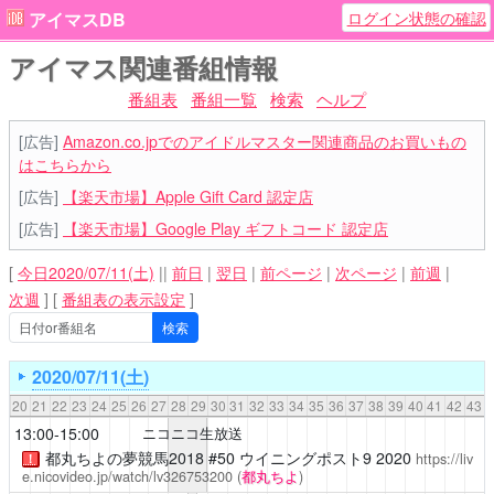
ログイン状態の確認
アイマスDB
アイマス関連番組情報
番組表
番組一覧
検索
ヘルプ
[広告]
Amazon.co.jpでのアイドルマスター関連商品のお買いもの
はこちらから
[広告]
【楽天市場】Apple Gift Card 認定店
[広告]
【楽天市場】Google Play ギフトコード 認定店
[
今日2020/07/11(土)
||
前日
|
翌日
|
前ページ
|
次ページ
|
前週
|
次週
]
[
番組表の表示設定
]
2020/07/11(土)
20
21
22
23
24
25
26
27
28
29
30
31
32
33
34
35
36
37
38
39
40
41
42
43
13:00-15:00
ニコニコ生放送
都丸ちよの夢競馬2018
#50 ウイニングポスト9 2020
https://liv
！
e.nicovideo.jp/watch/lv326753200
(
都丸ちよ
)