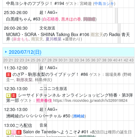
中島ヨシキのフブラジ！
#194
ゲスト: 宮崎遊
(
中島ヨシキ
)
25:30-26:00
超！A&G+
白黒瞳ちゃん
#63
(
白石晴香
,
黒木ほの香
,
関根瞳
)
26:00-26:30
文化放送
MOMO・SORA・SHIINA Talking Box
#106
雨宮天
の Radio 青天
井
(
麻倉もも
,
雨宮天
,
夏川椎菜
※週替わり)
2020/07/12(日)
20
21
22
23
24
25
26
27
28
29
30
31
32
33
34
35
36
37
38
39
40
41
42
43
11:30-12:00
超！A&G+
のざP・駒形友梨のライブドッグ！
#86
ゲスト：堀場美希
(野崎
！
圭一,
駒形友梨
, 柿島伸次)
12:30-13:00
ニコニコ生放送
シーサイドチャンネル
オンラインショッピング特番・第3弾
￥
！
第一部
ゲスト：
照井春佳
https://live.nicovideo.jp/watch/lv326919824
12:30-13:00
超！A&G+
洲崎綾のバババババーチャル
#50
(
洲崎綾
)
13:00ごろ配信
音泉
Salon de Tanedaへようこそ♪
#01
※配信日は種田の誕生日
￥
新
！
当日
http://www.onsen.ag/program/tane/
(
種田梨沙
)