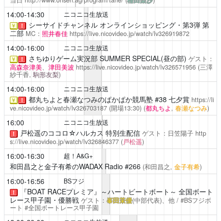
14:00-14:30
ニコニコ生放送
シーサイドチャンネル
オンラインショッピング・第3弾 第
￥
！
二部
MC：
照井春佳
https://live.nicovideo.jp/watch/lv326919872
14:00-16:00
ニコニコ生放送
さちゆりゲーム実況部
SUMMER SPECIAL(昼の部)
ゲスト：
￥
！
高森奈津美
、
津田美波
https://live.nicovideo.jp/watch/lv326571956
(三澤
紗千香,
駒形友梨
)
14:00-16:00
ニコニコ生放送
都丸ちよと春瀬なつみのぱかぱか競馬塾
#38 七夕賞
https://li
￥
！
ve.nicovideo.jp/watch/lv326703187
(開場13:30)
(
都丸ちよ
,
春瀬なつみ
)
16:00
ニコニコ生放送
戸松遥のココロ☆ハルカス
特別生配信
ゲスト：日笠陽子
http
！
s://live.nicovideo.jp/watch/lv326846377
(
戸松遥
)
16:00-16:30
超！A&G+
和田昌之と金子有希のWADAX Radio
#266
(和田昌之,
金子有希
)
16:00-16:56
BSフジ
『BOAT RACEプレミア』～ハートビートボート～ 全国ボート
！
レース甲子園・優勝戦
ゲスト：
峯田茉優
(中部代表)、他 / #BSフジボ
ート #全国ボートレース甲子園