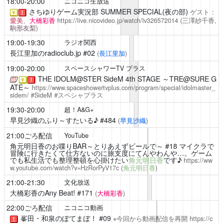
18:00-20:00
ニコニコ生放送
さちゆりゲーム実況部
SUMMER SPECIAL(夜の部)
ゲスト：
￥
！
愛美
、
大橋彩香
https://live.nicovideo.jp/watch/lv326572014
(三澤紗千香,
駒形友梨
)
19:00-19:30
ラジオ関西
長江里加のradioclub.jp
#02
(
長江里加
)
19:00-20:00
スペースシャワーTV プラス
THE IDOLM@STER SideM 4th STAGE ～TRE@SURE G
￥
！
ATE～
https://www.spaceshowertvplus.com/program/special/idolmaster_
sidem/
#SideM #スペシャプラス
19:30-20:00
超！A&G+
早見沙織のふり～すたいる♪
#484
(
早見沙織
)
21:00ごろ配信
YouTube
角元明日香のお喋りBAR～とりあえずビールで～
#18 マイクラで
冒険に行きたくて仕方ないのに旅支度にてんやわんや…。ゲーム
でも私生活でも整理整頓を心掛けたい
角元明日香
です♪
https://ww
w.youtube.com/watch?v=HzRorPyV17c
(
角元明日香
)
21:00-21:30
文化放送
大橋彩香のAny Beat!
#171
(
大橋彩香
)
22:00ごろ配信
ニコニコ動画
峯田・和泉のぽてまぼ！
#09
※今回から動画配信を再開
https://c
！