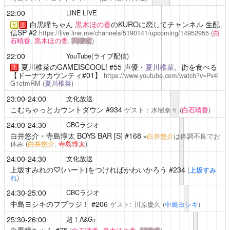
22:00
LINE LIVE
白黒瞳ちゃん
黒木ほの香
のKUROに恋してチャンネル 生配
￥
！
信SP #2
https://live.line.me/channels/5190141/upcoming/14952955
(
白
石晴香
,
黒木ほの香
,
関根瞳
)
22:00
YouTube(ライブ配信)
夏川椎菜のGAMEISCOOL!
#55 声優・
夏川椎菜
、街を食べる
！
【ドーナツカウンティ#01】
https://www.youtube.com/watch?v=Pv4l
G1otmRM
(
夏川椎菜
)
23:00-24:00
文化放送
こむちゃっとカウントダウン
#934
ゲスト：水樹奈々
(
白石晴香
)
24:00-24:30
CBCラジオ
白井悠介・寺島惇太 BOYS BAR [S]
#168
※
白井悠介
は体調不良でお
休み
(
白井悠介
,
寺島惇太
)
24:00-24:30
文化放送
上坂すみれの♡(ハート)をつければかわいかろう
#234
(
上坂すみ
れ
)
24:30-25:00
CBCラジオ
中島ヨシキのフブラジ！
#206
ゲスト: 川原慶久
(
中島ヨシキ
)
25:30-26:00
超！A&G+
白黒瞳ちゃん
#75