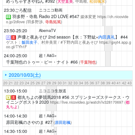
めっちゃすきやねん
#392
(
大空直美
, 中島唯,
松田颯水
)
23:30ごろ配信
ニコニコ動画
羽多野・寺島 Radio 2D LOVE
#547
媒体変更
https://ch.nicovide
注
o.jp/2dlove
(羽多野渉,
寺島拓篤
)
23:50-25:20
AbemaTV
声優と夜あそび
2nd season【水：下野紘×
内田真礼
】 #44
再
！
ゲスト：
飯田友子
、村井美里 / #下野内田と夜あそび
https://gxyt4.app.g
oo.gl/TYh1F
24:00-25:00
超！A&G+
千葉翔也のトゥー・ビー・ナイト
#66
(
千葉翔也
)
2020/10/03(土)
20
21
22
23
24
25
26
27
28
29
30
31
32
33
34
35
36
37
38
39
40
41
42
43
13:00-15:00
ニコニコ生放送
都丸ちよの夢競馬2018
#56 スプリンターズステークス・ウ
￥
！
イニングポスト9 2020
https://live.nicovideo.jp/watch/lv328170697
(
都
丸ちよ
)
14:00-14:30
超！A&G+
原田彩楓のさやのま
#27
(
原田彩楓
)
14:30-15:00
超！A&G+