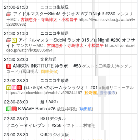
21:00-21:30
ニコニコ生放送
アイドルマスターSideM ラジオ 315プロNight!
#280
マンスリ
ーMC：
古畑恵介
・
寺島惇太
・
小松昌平
https://live.nicovideo.jp/watch/lv
328206982
21:30-21:50
ニコニコ生放送
アイドルマスターSideM ラジオ 315プロNight!
#280 オフサ
￥
イド
マンスリーMC：
古畑恵介
・
寺島惇太
・
小松昌平
https://live.nicovi
deo.jp/watch/lv328305094
21:30-22:00
文化放送
ANISON INSTITUTE 神ラボ！
#53
ゲスト：三嶋章夫(キングレ
！
コード)
(冨田明宏,
岡咲美保
)
22:00-23:30
ニコニコ生放送
れい＆ゆいのホームランラジオ！
#01
※番組リニューアル
￥
新
！
https://live.nicovideo.jp/watch/lv328244167
(
松嵜麗
,
渡部優衣
)
22:30-23:00
超！A&G+
K-WAVE Radio
#76
放送枠移動
(
駒田航
)
注
！
22:30-23:00
BS11デジタル
アニゲー☆イレブン！
#258
ゲスト：上村祐翔
23:00-23:30
OBCラジオ大阪