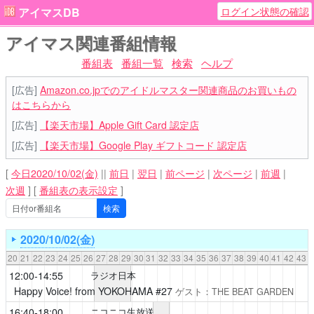
ログイン状態の確認
アイマスDB
アイマス関連番組情報
番組表
番組一覧
検索
ヘルプ
[広告]
Amazon.co.jpでのアイドルマスター関連商品のお買いもの
はこちらから
[広告]
【楽天市場】Apple Gift Card 認定店
[広告]
【楽天市場】Google Play ギフトコード 認定店
[
今日2020/10/02(金)
||
前日
|
翌日
|
前ページ
|
次ページ
|
前週
|
次週
]
[
番組表の表示設定
]
2020/10/02(金)
20
21
22
23
24
25
26
27
28
29
30
31
32
33
34
35
36
37
38
39
40
41
42
43
12:00-14:55
ラジオ日本
Happy Voice! from YOKOHAMA
#27
ゲスト：THE BEAT GARDEN
16:40-18:00
ニコニコ生放送