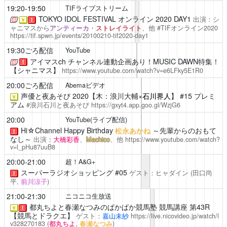
19:20-19:50
TIFライブストリーム
TOKYO IDOL FESTIVAL オンライン 2020 DAY1
出演：シ
￥
！
ャニマスから
アンティーカ
・
ストレイライト
、他 #TIFオンライン2020
https://tif.spwn.jp/events/20100210-tif2020-day1
19:30ごろ配信
YouTube
アイマスch
チャンネル連動企画あり！MUSIC DAWN特集！
！
【シャニマス】
https://www.youtube.com/watch?v=e6LFky5E1R0
20:00ごろ配信
Abemaビデオ
声優と夜あそび
2020【木：浪川大輔×
石川界人
】 #15 プレミ
￥
アム
#浪川石川と夜あそび
https://gxyt4.app.goo.gl/WzjG6
20:00
YouTube(ライブ配信)
Hi☆Channel
Happy Birthday
松永あかね
～先輩からのおもて
！
なし～
出演：
大橋彩香
、
Machico
、他
https://www.youtube.com/watch?
v=l_pHu87uuB8
20:00-21:00
超！A&G+
スーパーラジオショッピング
#05
ゲスト：ヒャダイン
(田口尚
！
平,
前川涼子
)
21:00-21:30
ニコニコ生放送
都丸ちよと春瀬なつみのぱかぱか競馬塾
競馬講座 第43R
￥
！
【競馬とドラクエ】
ゲスト：
嘉山未紗
https://live.nicovideo.jp/watch/l
v328270183
(
都丸ちよ
,
春瀬なつみ
)