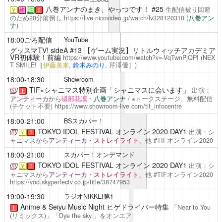
八巻アンナのまき、やっつです！
#25
生配信被り回避
￥
終
注
！
のため20分前倒し
https://live.nicovideo.jp/watch/lv328120310
(
八巻アン
ナ
)
18:00ごろ配信
YouTube
グッスマTV! sideA
#13 【ゲーム実況】リトルウィッチアカデミア
VR初体験！前編
https://www.youtube.com/watch?v=-VqTwnPjQPI
(NEX
T SMILE!［
伊藤美来
,
鈴木みのり
,
芹澤優
］)
18:00-18:30
Showroom
TIF×シャニマス特別企画「シャニマスに会います」
出演：
！
アンティーカ
から
礒部花凜
・
八巻アンナ
/ ※トークステージ、無料配信
(チケット不要)
https://www.showroom-live.com/tif_infocentre
18:00-21:00
BSスカパー！
TOKYO IDOL FESTIVAL オンライン 2020 DAY1
出演：シ
￥
！
ャニマスから
アンティーカ
・
ストレイライト
、他 #TIFオンライン2020
18:00-21:00
スカパー！オンデマンド
TOKYO IDOL FESTIVAL オンライン 2020 DAY1
出演：シ
￥
！
ャニマスから
アンティーカ
・
ストレイライト
、他 #TIFオンライン2020
https://vod.skyperfectv.co.jp/title/38747953
19:00-19:30
ラジオNIKKEI第1
Anime & Seiyu Music Night
ヒゲドライバー特集
「Near to You
！
(リミックス)」「Dye the sky.」をオンエア