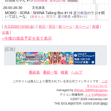
(
白石晴香
,
黒木ほの香
,
関根瞳
)
26:00-26:30
文化放送
MOMO・SORA・SHIINA Talking Box
#118
夏川椎菜
のラジオ聞
いてほしーな。
(
麻倉もも
,
雨宮天
,
夏川椎菜
※週替わり)
[
今日2020/10/02(金)
||
前日
|
翌日
|
前ページ
|
次ページ
|
前週
|
次週
]
»今後の放送予定を全て表示
[広告]
番組表
番組一覧
検索
ヘルプ
このサイトは個人により運営されている非公式ファンサイトです。
この
サイトについて
managed by
@imas_DB
/
@maruamyu
アイコン画像制作:
イトマ(@itomxy)
©2007-2026 maruamyu.net
THE IDOLM@STER: ©2003-2026
BNEI