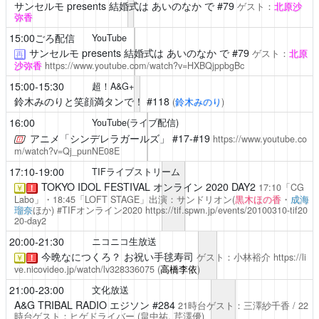
サンセルモ presents 結婚式は あいのなか で
#79
ゲスト：
北原沙
弥香
15:00ごろ配信
YouTube
サンセルモ presents 結婚式は あいのなか で
#79
ゲスト：
北原
再
沙弥香
https://www.youtube.com/watch?v=HXBQjppbgBc
15:00-15:30
超！A&G+
鈴木みのりと笑顔満タンで！
#118
(
鈴木みのり
)
16:00
YouTube(ライブ配信)
アニメ「シンデレラガールズ」
#17-#19
https://www.youtube.co
m/watch?v=Qj_punNE08E
17:10-19:00
TIFライブストリーム
TOKYO IDOL FESTIVAL オンライン 2020 DAY2
17:10「CG
￥
！
Labo」・18:45「LOFT STAGE」出演：サンドリオン(
黒木ほの香
・
成海
瑠奈
ほか) #TIFオンライン2020
https://tif.spwn.jp/events/20100310-tif20
20-day2
20:00-21:30
ニコニコ生放送
今晩なにつくろ？
お祝い手毬寿司
ゲスト：小林裕介
https://li
￥
！
ve.nicovideo.jp/watch/lv328336075
(
高橋李依
)
21:00-23:00
文化放送
A&G TRIBAL RADIO エジソン
#284
21時台ゲスト：三澤紗千香 / 22
時台ゲスト：ヒゲドライバー
(畠中祐,
芹澤優
)