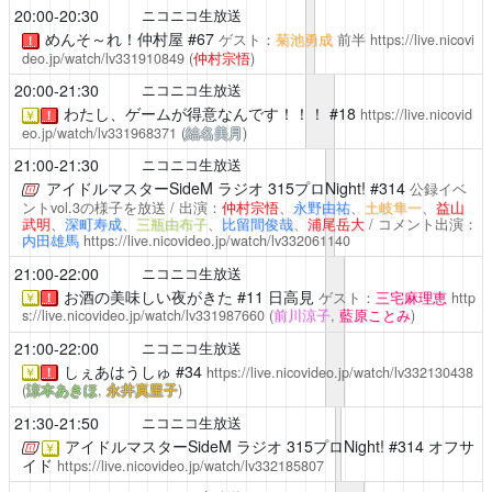
20:00-20:30
ニコニコ生放送
めんそ～れ！仲村屋
#67
ゲスト：
菊池勇成
前半
https://live.nicovi
！
deo.jp/watch/lv331910849
(
仲村宗悟
)
20:00-21:30
ニコニコ生放送
わたし、ゲームが得意なんです！！！
#18
https://live.nicovid
￥
！
eo.jp/watch/lv331968371
(
結名美月
)
21:00-21:30
ニコニコ生放送
アイドルマスターSideM ラジオ 315プロNight!
#314
公録イベ
ントvol.3の様子を放送 / 出演：
仲村宗悟
、
永野由祐
、
土岐隼一
、
益山
武明
、
深町寿成
、
三瓶由布子
、
比留間俊哉
、
浦尾岳大
/ コメント出演：
内田雄馬
https://live.nicovideo.jp/watch/lv332061140
21:00-22:00
ニコニコ生放送
お酒の美味しい夜がきた
#11 日高見
ゲスト：
三宅麻理恵
http
￥
！
s://live.nicovideo.jp/watch/lv331987660
(
前川涼子
,
藍原ことみ
)
21:00-22:00
ニコニコ生放送
しぇあはうしゅ
#34
https://live.nicovideo.jp/watch/lv332130438
￥
！
(
涼本あきほ
,
永井真里子
)
21:30-21:50
ニコニコ生放送
アイドルマスターSideM ラジオ 315プロNight!
#314 オフサ
￥
イド
https://live.nicovideo.jp/watch/lv332185807