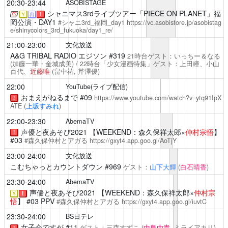
20:30-23:44
ASOBISTAGE
シャニマス3rdライブツアー「PIECE ON PLANET」福
￥
再
！
岡公演・DAY1
#シャニ3rd_福岡_day1
https://vc.asobistore.jp/asobistag
e/shinycolors_3rd_fukuoka/day1_re/
21:00-23:00
文化放送
A&G TRIBAL RADIO エジソン
#319
21時台ゲスト：いっちー＆なる
(加藤一華・金城成美) / 22時台「少女漫画特集」ゲスト：上田瞳、小山
百代、
近藤唯
(畠中祐,
芹澤優
)
22:00
YouTube(ライブ配信)
おまえがねるまで
#09
https://www.youtube.com/watch?v=ytq91IpX
！
ATE
(
上坂すみれ
)
22:00-23:30
AbemaTV
声優と夜あそび2021
【WEEKEND：森久保祥太郎×
仲村宗悟
】
！
#03
#森久保仲村とアガる
https://gxyt4.app.goo.gl/AoTjY
23:00-24:00
文化放送
こむちゃっとカウントダウン
#969
ゲスト：
山下大輝
(
白石晴香
)
23:30-24:00
AbemaTV
声優と夜あそび2021
【WEEKEND：森久保祥太郎×
仲村宗
￥
！
悟
】 #03 PPV
#森久保仲村とアガる
https://gxyt4.app.goo.gl/iuvtC
23:30-24:00
BS日テレ
女子会ですが
#11
ゲスト：三森すずこ
(
中島由貴
, ミライアカリ)
！