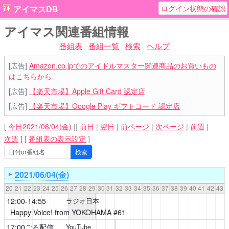
ログイン状態の確認
アイマスDB
アイマス関連番組情報
番組表
番組一覧
検索
ヘルプ
[広告]
Amazon.co.jpでのアイドルマスター関連商品のお買いもの
はこちらから
[広告]
【楽天市場】Apple Gift Card 認定店
[広告]
【楽天市場】Google Play ギフトコード 認定店
[
今日2021/06/04(金)
||
前日
|
翌日
|
前ページ
|
次ページ
|
前週
|
次週
]
[
番組表の表示設定
]
2021/06/04(金)
20
21
22
23
24
25
26
27
28
29
30
31
32
33
34
35
36
37
38
39
40
41
42
43
12:00-14:55
ラジオ日本
Happy Voice! from YOKOHAMA
#61
17:00ごろ配信
YouTube