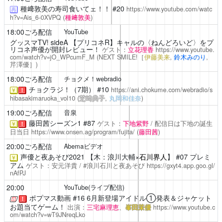
種﨑敦美の寿司食いてェ！！
#20
https://www.youtube.com/watc
再
h?v=Ais_6-0XVPQ
(
種﨑敦美
)
18:00ごろ配信
YouTube
グッスマTV! sideA
【プリコネR】キャルの〈ねんどろいど〉をプ
リコネ声優が開封レビュー！
ゲスト：
立花理香
https://www.youtube.
com/watch?v=jO_WPcumF_M
(NEXT SMILE!［
伊藤美来
,
鈴木みのり
,
芹澤優
］)
18:00ごろ配信
チョクメ！webradio
チョクラジ！（7期）
#10
https://ani.chokume.com/webradio/s
￥
！
hibasakimaruoka_vol10
(
芝崎典子
,
丸岡和佳奈
)
19:00ごろ配信
音泉
藤田茜シーズン1
#87
ゲスト：
下地紫野
/ 配信日は下地の誕生
￥
！
日当日
https://www.onsen.ag/program/fujita/
(
藤田茜
)
20:00ごろ配信
Abemaビデオ
声優と夜あそび2021
【木：浪川大輔×
石川界人
】 #07 プレミ
￥
アム
ゲスト：安元洋貴 / #浪川石川と夜あそび
https://gxyt4.app.goo.gl/
nAfPJ
20:00
YouTube(ライブ配信)
ポプマス動画
#16 6月新登場アイドル①発表＆ジャケット
！
お題当てゲーム！
出演：
三宅麻理恵
、
峯田茉優
https://www.youtube.c
om/watch?v=wT9JNreqLko