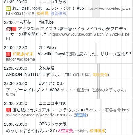
21:30-23:00
ニコニコ生放送
れい＆ゆいのホームランラジオ！
#35
https://live.nicovideo.jp/wa
￥
tch/lv332144410
(
松嵜麗
,
渡部優衣
)
22:00ごろ配信
YouTube
アイマスch
アイマス×富士急ハイランドコラボがプロデュ
！
ーサーの夢空間だった
https://www.youtube.com/watch?v=yWzNKfH5P
h4
22:00-22:30
超！A&G+
和氣あず未
「Viewtiful Days!/記憶に恋をした」リリース記念SP
！
#agqr #agabema
22:30-23:00
文化放送
ANISON INSTITUTE 神ラボ！
#88
(冨田明宏,
岡咲美保
)
22:30-23:00
BS11デジタル
アニゲー☆イレブン！
#292
ゲスト：渡辺歩(『漁港の肉子ちゃん』
監督)
23:00-23:30
ニコニコ生放送
渡辺紘のカジュアルトークラウンジ
#18
ゲスト：石谷春貴
http
！
s://live.nicovideo.jp/watch/lv331910877
(
渡辺紘
)
23:00-23:30
OBCラジオ大阪
めっちゃすきやねん
#427
(
大空直美
, 中島唯,
松田颯水
)