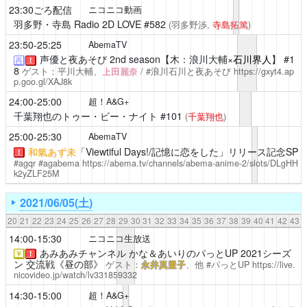
23:30ごろ配信
ニコニコ動画
羽多野・寺島 Radio 2D LOVE
#582
(羽多野渉,
寺島拓篤
)
23:50-25:25
AbemaTV
声優と夜あそび
2nd season【木：浪川大輔×
石川界人
】 #1
再
！
8
ゲスト：平川大輔、
上田麗奈
/ #浪川石川と夜あそび
https://gxyt4.ap
p.goo.gl/XAJ8k
24:00-25:00
超！A&G+
千葉翔也のトゥー・ビー・ナイト
#101
(
千葉翔也
)
25:00-25:30
AbemaTV
和氣あず未
「Viewtiful Days!/記憶に恋をした」リリース記念SP
！
#agqr #agabema
https://abema.tv/channels/abema-anime-2/slots/DLgHH
k2yZLF25M
2021/06/05(土)
20
21
22
23
24
25
26
27
28
29
30
31
32
33
34
35
36
37
38
39
40
41
42
43
14:00-15:30
ニコニコ生放送
あみあみチャンネル
かな＆あいりのパっとUP 2021シーズ
￥
！
ン 交流戦《昼の部》
ゲスト：
永井真里子
、他 #パっとUP
https://live.
nicovideo.jp/watch/lv331859332
14:30-15:00
超！A&G+