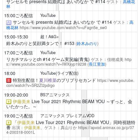
サンセルモ presents 結婚式は あいのなか で
#114
ゲスト：
高橋花
林
15:00ごろ配信
YouTube
サンセルモ presents 結婚式は あいのなか で
#114
ゲスト：
高
再
橋花林
https://www.youtube.com/watch?v=uFagn5e_sw0
15:00-15:30
超！A&G+
鈴木みのりと笑顔満タンで！
#153
(
鈴木みのり
)
17:00ごろ配信
YouTube
リカチマルッとch
#14 ゲーム実況編(青鬼)
ゲスト：佳穂成美
http
s://www.youtube.com/watch?v=IWXxyp19238
(
長江里加
)
18:00
YouTube(ライブ配信)
特別生配信！
夏川椎菜
のプリプリセカンド
https://www.youtube.
！
com/watch?v=SR2Zl2pdrgo
19:00-20:00
BSアニマックス
伊藤美来
Live Tour 2021 Rhythmic BEAM YOU ～ずっと、会
￥
いたかった。～
19:00ごろ配信
アニマックス プレミアムVOD
「
伊藤美来
Live Tour 2021 Rhythmic BEAM YOU」同時視聴特
￥
番
出演：
伊藤美来
、ゲスト：真山りか
https://apvod.animax.co.jp/p/07
4-200318-0001L