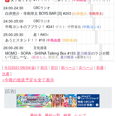
24:00-24:30
CBCラジオ
白井悠介・寺島惇太 BOYS BAR [S]
#203
(
白井悠介
,
寺島惇太
)
24:30-25:00
CBCラジオ
中島ヨシキのフブラジ！
#241
ゲスト: 中野泰佑
(
中島ヨシキ
)
25:00-25:30
超！A&G+
あうとスタンド！！
#10
(
中島由貴
,
岡咲美保
)
26:00-26:30
文化放送
MOMO・SORA・SHIINA Talking Box
#153
夏川椎菜
のラジオ聞
いてほしーな。
(
麻倉もも
,
雨宮天
,
夏川椎菜
※週替わり)
[
今日2021/06/04(金)
||
前日
|
翌日
|
前ページ
|
次ページ
|
前週
|
次週
]
»今後の放送予定を全て表示
[広告]
番組表
番組一覧
検索
ヘルプ