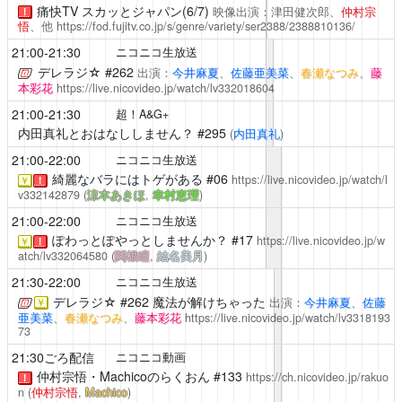
痛快TV スカッとジャパン(6/7)
映像出演：津田健次郎、
仲村宗
！
悟
、他
https://fod.fujitv.co.jp/s/genre/variety/ser2388/2388810136/
21:00-21:30
ニコニコ生放送
デレラジ☆
#262
出演：
今井麻夏
、
佐藤亜美菜
、
春瀬なつみ
、
藤
本彩花
https://live.nicovideo.jp/watch/lv332018604
21:00-21:30
超！A&G+
内田真礼とおはなししません？
#295
(
内田真礼
)
21:00-22:00
ニコニコ生放送
綺麗なバラにはトゲがある
#06
https://live.nicovideo.jp/watch/l
￥
！
v332142879
(
涼本あきほ
,
幸村恵理
)
21:00-22:00
ニコニコ生放送
ぽわっとぽやっとしませんか？
#17
https://live.nicovideo.jp/w
￥
！
atch/lv332064580
(
関根瞳
,
結名美月
)
21:30-22:00
ニコニコ生放送
デレラジ☆
#262 魔法が解けちゃった
出演：
今井麻夏
、
佐藤
￥
亜美菜
、
春瀬なつみ
、
藤本彩花
https://live.nicovideo.jp/watch/lv3318193
73
21:30ごろ配信
ニコニコ動画
仲村宗悟・Machicoのらくおん
#133
https://ch.nicovideo.jp/rakuo
！
n
(
仲村宗悟
,
Machico
)