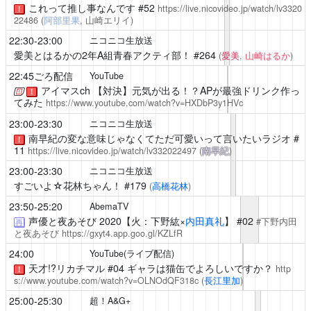
これって推し事なんです
#52
https://live.nicovideo.jp/watch/lv3320
！
22486
(
阿部里果
, 山崎エリイ)
22:30-23:00
ニコニコ生放送
愛美とはるかの2年A組青春アクティ部！
#264
(
愛美
,
山崎はるか
)
22:45ごろ配信
YouTube
アイマスch
【対決】元気が出る！？APが最強ドリンク作っ
！
てみた
https://www.youtube.com/watch?v=HXDbP3y1HVc
23:00-23:30
ニコニコ生放送
南早紀の変な意味じゃなくてただ可愛いって言いたいラジオ
#
！
11
https://live.nicovideo.jp/watch/lv332022497
(
南早紀
)
23:00-23:30
ニコニコ生放送
すごいよ☆花林ちゃん！
#179
(
高橋花林
)
23:50-25:20
AbemaTV
声優と夜あそび
2020【火：下野紘×
内田真礼
】 #02
#下野内田
再
と夜あそび
https://gxyt4.app.goo.gl/KZLfR
24:00
YouTube(ライブ配信)
天才!?リカチマル
#04 ギャラは猫缶でよろしいですか？
http
！
s://www.youtube.com/watch?v=OLNOdQF318c
(
長江里加
)
25:00-25:30
超！A&G+