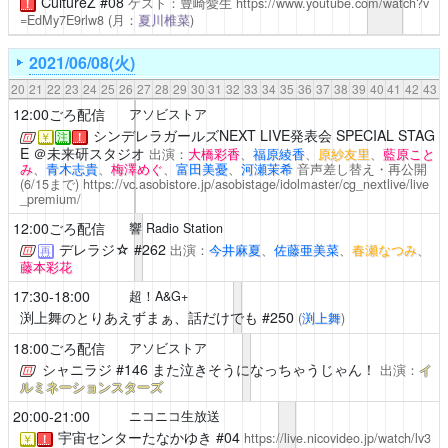
CultureZ
#08
ゲスト：豊崎愛生
https://www.youtube.com/watch?v
！
=EdMy7E9rlw8
(月：
夏川椎菜
)
2021/06/08(火)
20
21
22
23
24
25
26
27
28
29
30
31
32
33
34
35
36
37
38
39
40
41
42
43
12:00ごろ配信
アソビストア
シンデレラガールズNEXT LIVE発表会 SPECIAL STAG
￥
注
！
E ＠未来研スタジオ
出演：
大橋彩香
、
福原綾香
、
原紗友里
、
藍原こと
み
、
青木志貴
、
梅澤めぐ
、
富田美憂
、
河瀬茉希
音声差し替え・再公開
(6/15まで)
https://vc.asobistore.jp/asobistage/idolmaster/cg_nextlive/live
_premium/
12:00ごろ配信
響 Radio Station
デレラジ☆
#262
出演：
今井麻夏
、
佐藤亜美菜
、
春瀬なつみ
、
再
藤本彩花
17:30-18:00
超！A&G+
渕上舞のとりあえずまぁ、話だけでも
#250
(
渕上舞
)
18:00ごろ配信
アソビストア
シャニラジ
#146 また泣きそうになっちゃうじゃん！
出演：
イ
ルミネーションスターズ
20:00-21:00
ニコニコ生放送
宇宙センターたなかゆき
#04
https://live.nicovideo.jp/watch/lv3
￥
！