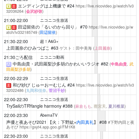
エンディングは上機嫌で
#24
https://live.nicovideo.jp/watch/lv3
￥
！
32036264
(
会沢紗弥
)
21:00-22:00
ニコニコ生放送
田辺留依の「るいのから回り」
#70
https://live.nicovideo.jp/w
￥
！
atch/lv332185749
(
田辺留依
)
21:30-22:00
超！A&G+
上田麗奈のひみつばこ
#63
ゲスト：
田中美海
(
上田麗奈
)
21:30ごろ配信
ニコニコ動画
中島由貴・武田羅梨沙多胡のかわいいラジオ
#82
(
中島由貴
,
武
再
田羅梨沙多胡
)
22:00-22:29
ニコニコ生放送
和び紗び じゅーおーむじん
#24
https://live.nicovideo.jp/watch/lv3
！
32022486
(
丸岡和佳奈
,
菅沼千紗
)
22:00-22:30
ニコニコ生放送
TrySailのTRYangle harmony
#388
(
麻倉もも
,
雨宮天
,
夏川椎菜
)
22:00-23:30
AbemaTV
声優と夜あそび2021
【火：下野紘×
内田真礼
】 #08
#下野内田と夜
あそび
https://gxyt4.app.goo.gl/FM1K8
22:30-23:00
ニコニコ生放送