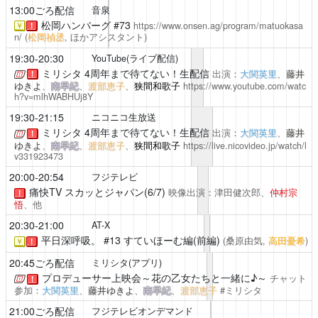
13:00ごろ配信
音泉
松岡ハンバーグ
#73
https://www.onsen.ag/program/matuokasa
￥
！
n/
(
松岡禎丞
, ほかアシスタント)
19:30-20:30
YouTube(ライブ配信)
ミリシタ 4周年まで待てない！生配信
出演：
大関英里
、
藤井
！
ゆきよ
、
南早紀
、
渡部恵子
、
狭間和歌子
https://www.youtube.com/watc
h?v=mlhWABHUj8Y
19:30-21:15
ニコニコ生放送
ミリシタ 4周年まで待てない！生配信
出演：
大関英里
、
藤井
！
ゆきよ
、
南早紀
、
渡部恵子
、
狭間和歌子
https://live.nicovideo.jp/watch/l
v331923473
20:00-20:54
フジテレビ
痛快TV スカッとジャパン(6/7)
映像出演：津田健次郎、
仲村宗
！
悟
、他
20:30-21:00
AT-X
平日深呼吸。
#13 すていほーむ編(前編)
(桑原由気,
高田憂希
)
￥
！
20:45ごろ配信
ミリシタ(アプリ)
プロデューサー上映会～花の乙女たちと一緒に♪～
チャット
！
参加：
大関英里
、
藤井ゆきよ
、
南早紀
、
渡部恵子
#ミリシタ
21:00ごろ配信
フジテレビオンデマンド