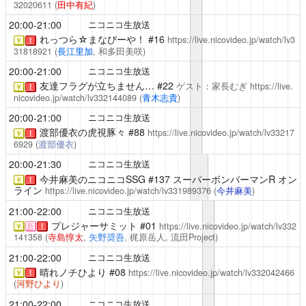
32020611
(
田中有紀
)
20:00-21:00
ニコニコ生放送
れっつら☆まなびーや！
#16
https://live.nicovideo.jp/watch/lv3
￥
！
31818921
(
長江里加
, 和多田美咲)
20:00-21:00
ニコニコ生放送
友達フラグが立ちません…
#22
ゲスト：家長むぎ
https://live.
￥
！
nicovideo.jp/watch/lv332144089
(
青木志貴
)
20:00-21:00
ニコニコ生放送
渡部優衣の虎視豚々
#88
https://live.nicovideo.jp/watch/lv33217
￥
！
6929
(
渡部優衣
)
20:00-21:30
ニコニコ生放送
今井麻美のニコニコSSG
#137 スーパーボンバーマンR オン
￥
！
ライン
https://live.nicovideo.jp/watch/lv331989376
(
今井麻美
)
21:00-22:00
ニコニコ生放送
プレジャーサミット
#01
https://live.nicovideo.jp/watch/lv332
￥
新
！
141358
(
寺島惇太
,
矢野奨吾
, 梶原岳人, 流田Project)
21:00-22:00
ニコニコ生放送
晴れノチひより
#08
https://live.nicovideo.jp/watch/lv332042466
￥
！
(
河野ひより
)
21:00-22:00
ニコニコ生放送