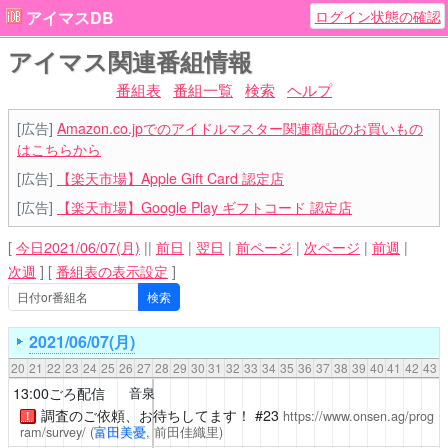
ログイン状態の確認
アイマスDB
アイマス関連番組情報
番組表
番組一覧
検索
ヘルプ
[広告]
Amazon.co.jpでのアイドルマスター関連商品のお買いもの
はこちらから
[広告]
【楽天市場】Apple Gift Card 認定店
[広告]
【楽天市場】Google Play ギフトコード 認定店
[
今日2021/06/07(月)
||
前日
|
翌日
|
前ページ
|
次ページ
|
前週
|
次週
]
[
番組表の表示設定
]
2021/06/07(月)
20
21
22
23
24
25
26
27
28
29
30
31
32
33
34
35
36
37
38
39
40
41
42
43
13:00ごろ配信
音泉
調査のご依頼、お待ちしてます！
#23
https://www.onsen.ag/prog
！
ram/survey/
(
富田美憂
, 前田佳織里)