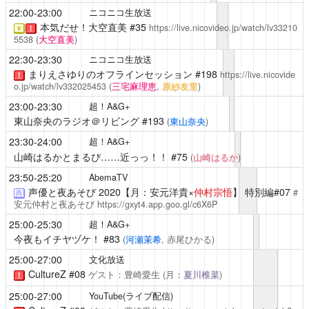
22:00-23:00
ニコニコ生放送
本気だせ！大空直美
#35
https://live.nicovideo.jp/watch/lv33210
￥
！
5538
(
大空直美
)
22:30-23:30
ニコニコ生放送
まりえさゆりのオフラインセッション
#198
https://live.nicovide
！
o.jp/watch/lv332025453
(
三宅麻理恵
,
原紗友里
)
23:00-23:30
超！A&G+
東山奈央のラジオ＠リビング
#193
(
東山奈央
)
23:30-24:00
超！A&G+
山崎はるかとまるぴ……近っっ！！
#75
(
山崎はるか
)
23:50-25:20
AbemaTV
声優と夜あそび
2020【月：安元洋貴×
仲村宗悟
】 特別編#07
#
再
安元仲村と夜あそび
https://gxyt4.app.goo.gl/c6X6P
25:00-25:30
超！A&G+
今夜もイチヤヅケ！
#83
(
河瀬茉希
, 赤尾ひかる)
25:00-27:00
文化放送
CultureZ
#08
ゲスト：豊崎愛生
(月：
夏川椎菜
)
！
25:00-27:00
YouTube(ライブ配信)