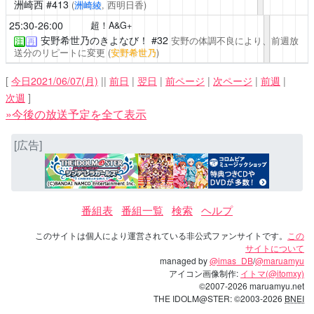
洲崎西
#413
(
洲崎綾
, 西明日香)
25:30-26:00
超！A&G+
安野希世乃のきよなび！
#32
安野の体調不良により、前週放
注
再
送分のリピートに変更
(
安野希世乃
)
[
今日2021/06/07(月)
||
前日
|
翌日
|
前ページ
|
次ページ
|
前週
|
次週
]
»今後の放送予定を全て表示
[広告]
番組表
番組一覧
検索
ヘルプ
このサイトは個人により運営されている非公式ファンサイトです。
この
サイトについて
managed by
@imas_DB
/
@maruamyu
アイコン画像制作:
イトマ(@itomxy)
©2007-2026 maruamyu.net
THE IDOLM@STER: ©2003-2026
BNEI