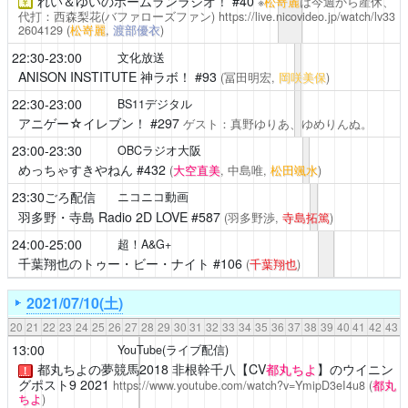
れい＆ゆいのホームランラジオ！
#40
※
松嵜麗
は今週から産休、
￥
代打：西森梨花(バファローズファン)
https://live.nicovideo.jp/watch/lv33
2604129
(
松嵜麗
,
渡部優衣
)
22:30-23:00
文化放送
ANISON INSTITUTE 神ラボ！
#93
(冨田明宏,
岡咲美保
)
22:30-23:00
BS11デジタル
アニゲー☆イレブン！
#297
ゲスト：真野ゆりあ、ゆめりんぬ。
23:00-23:30
OBCラジオ大阪
めっちゃすきやねん
#432
(
大空直美
, 中島唯,
松田颯水
)
23:30ごろ配信
ニコニコ動画
羽多野・寺島 Radio 2D LOVE
#587
(羽多野渉,
寺島拓篤
)
24:00-25:00
超！A&G+
千葉翔也のトゥー・ビー・ナイト
#106
(
千葉翔也
)
2021/07/10(土)
20
21
22
23
24
25
26
27
28
29
30
31
32
33
34
35
36
37
38
39
40
41
42
43
13:00
YouTube(ライブ配信)
都丸ちよの夢競馬2018
非根幹千八【CV
都丸ちよ
】のウイニン
！
グポスト9 2021
https://www.youtube.com/watch?v=YmipD3eI4u8
(
都丸
ちよ
)