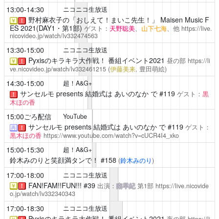
13:00-14:30
ニコニコ生放送
野村麻衣子の「おしえて！まいこ先生！」
Maisen Music F
￥
！
ES 2021(DAY1・第1部)
ゲスト：
天野聡美
、
山下七海
、他
https://live.
nicovideo.jp/watch/lv332474563
13:30-15:00
ニコニコ生放送
Pyxisのキラキラ大作戦！
番組イベント2021
昼の部
https://li
￥
！
ve.nicovideo.jp/watch/lv332461215
(
伊藤美来
, 豊田萌絵)
14:30-15:00
超！A&G+
サンセルモ presents 結婚式は あいのなか で
#119
ゲスト：
黒
！
木ほの香
15:00ごろ配信
YouTube
サンセルモ presents 結婚式は あいのなか で
#119
ゲスト：
再
！
黒木ほの香
https://www.youtube.com/watch?v=cUCR4I4_xko
15:00-15:30
超！A&G+
鈴木みのりと笑顔満タンで！
#158
(
鈴木みのり
)
17:00-18:00
ニコニコ生放送
FAN!FAM!!FUN!!!
#39
出演：
南早紀
第1部
https://live.nicovide
￥
！
o.jp/watch/lv332340343
17:00-18:30
ニコニコ生放送
Pyxisのキラキラ大作戦！
番組イベント2021
夜の部
https://li