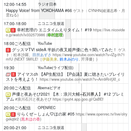
12:00-14:55
ラジオ日本
Happy Voice! from YOKOHAMA
#66
ゲスト：CYNHN(綾瀬志希・月
雲ねる)
17:00-18:00
ニコニコ生放送
幸村恵理の エニタイムえりタイム！
#19
https://live.nicovide
￥
！
o.jp/watch/lv332573986
(
幸村恵理
)
18:00ごろ配信
YouTube
グッスマTV! sideA
半妖の夜叉姫声優に色々聞いてみた！
ゲス
！
ト：松本沙羅、
田所あずさ
https://www.youtube.com/watch?v=lZg-th71
mfU
(NEXT SMILE!［
伊藤美来
,
鈴木みのり
,
芹澤優
］)
19:30
YouTube(ライブ配信)
アイマスch
【AP生配信】【P会議】夏に聴きたいプレイリ
！
ストを考えよう！
https://www.youtube.com/watch?v=Am9RnfjXf_c
20:00ごろ配信
Abemaビデオ
声優と夜あそび2021
【木：浪川大輔×
石川界人
】 #12 プレミ
￥
アム
#浪川石川と夜あそび
https://gxyt4.app.goo.gl/QsBEf
20:00ごろ配信
OPENREC
りらくぜ～しょん♡ほの家
#05
https://www.openrec.tv/live/olry
￥
！
gxkq9r2
(
黒木ほの香
)
20:00-21:00
ニコニコ生放送