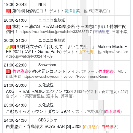
19:30-20:43
NHK
第9回明石家紅白！
ゲスト：
花澤香菜
、他 #明石家紅白
！
20:00-21:00
ニコニコ生放送
末柄・三浦のSTREAMERS集会所
今三国志に参戦！特別生配
！
信回！
https://live.nicovideo.jp/watch/lv332685717
(
末柄里恵
, 三浦千幸)
20:00-21:30
ニコニコ生放送
野村麻衣子の「おしえて！まいこ先生！」
Maisen Music F
￥
！
ES 2021(DAY1・Game Party)
ゲスト：
山下七海
、他
https://live.nico
video.jp/watch/lv332474769
21:00-22:00
Showroom
竹達彩奈
の多次元レコメンド
メインパネラー：
竹達彩奈
、MC：
！
山田美鈴
https://www.showroom-live.com/RecommendRoom
21:00-23:00
文化放送
A&G TRIBAL RADIO エジソン
#324
21時台ゲスト：蒼井翔太 / 22時
台ゲスト：高野麻里佳
(畠中祐,
芹澤優
)
23:00-24:00
文化放送
こむちゃっとカウントダウン
#974
ゲスト：宮野真守
(
白石晴香
)
24:00-24:30
CBCラジオ
白井悠介・寺島惇太 BOYS BAR [S]
#208
(
白井悠介
,
寺島惇太
)