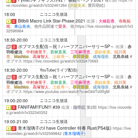
￥
！
ve.nicovideo.jp/watch/lv332461264
(
伊藤美来
, 豊田萌絵)
18:00
ニコニコ生放送
Bilibili Macro Link Star-Phase 2021
出演：
大橋彩香
、
寺島拓
￥
！
篤
、
東山奈央
、他作品関連で
愛美
、他
https://live.nicovideo.jp/watch/lv3
32596964
18:30-20:00
ニコニコ生放送
ポプマス生配信～祝！ハーフアニバーサリーSP～
出演：
赤
！
羽根健治
、
中村繪里子
、
若林直美
、
三宅麻理恵
、
原紗友里
、
稲川英
里
、
Machico
、
高塚智人
、
土岐隼一
、
峯田茉優
、
成海瑠奈
、
北島奈緒
#
ポプマス
https://live.nicovideo.jp/watch/lv332470683
18:30-20:00
YouTube(ライブ配信)
ポプマス生配信～祝！ハーフアニバーサリーSP～
出演：
赤
！
羽根健治
、
中村繪里子
、
若林直美
、
三宅麻理恵
、
原紗友里
、
稲川英
里
、
Machico
、
高塚智人
、
土岐隼一
、
峯田茉優
、
成海瑠奈
、
北島奈緒
#
ポプマス
https://www.youtube.com/watch?v=wGk9TidXfgM
19:00-20:00
ニコニコ生放送
FAN!FAM!!FUN!!!
#39
出演：
南早紀
第2部
https://live.nicovide
￥
！
o.jp/watch/lv332340352
19:00-21:00
ニコニコ生放送
青木瑠璃子のI have Controller
特番 Rust(PS4版)
https://live.
￥
！
nicovideo.jp/watch/lv332599842
(
青木瑠璃子
)