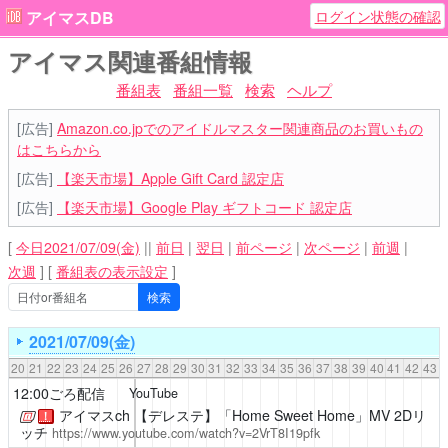
ログイン状態の確認
アイマスDB
アイマス関連番組情報
番組表
番組一覧
検索
ヘルプ
[広告]
Amazon.co.jpでのアイドルマスター関連商品のお買いもの
はこちらから
[広告]
【楽天市場】Apple Gift Card 認定店
[広告]
【楽天市場】Google Play ギフトコード 認定店
[
今日2021/07/09(金)
||
前日
|
翌日
|
前ページ
|
次ページ
|
前週
|
次週
]
[
番組表の表示設定
]
2021/07/09(金)
20
21
22
23
24
25
26
27
28
29
30
31
32
33
34
35
36
37
38
39
40
41
42
43
12:00ごろ配信
YouTube
アイマスch
【デレステ】「Home Sweet Home」MV 2Dリ
！
ッチ
https://www.youtube.com/watch?v=2VrT8I19pfk