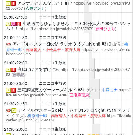
アンナことこんなこと！
#17
https://live.nicovideo.jp/watch/lv3
￥
！
32500707
(
八巻アンナ
)
20:00-21:30
ニコニコ生放送
生放送でもひよりません！
#13 30分拡大の90分スペシャ
￥
終
！
ル！！
https://live.nicovideo.jp/watch/lv332587879
(
新田ひより
)
21:00-21:30
ニコニコ生放送
アイドルマスターSideM ラジオ 315プロNight!
#319
出演：
梅
原裕一郎
・
高塚智人
・
小松昌平
・
濱野大輝
https://live.nicovideo.jp/watc
h/lv332444715
21:00-22:00
ニコニコ生放送
唐揚げはおあずけ
#26
https://live.nicovideo.jp/watch/lv3325987
￥
！
53
(
南早紀
)
21:00-23:00
ニコニコ生放送
三宅麻理恵のゲーマーズギルド
#31
ゲスト：
中澤ミナ
https://
￥
！
live.nicovideo.jp/watch/lv332449788
(
三宅麻理恵
)
21:30-21:50
ニコニコ生放送
アイドルマスターSideM ラジオ 315プロNight!
#319 オフサ
￥
イド
出演：
梅原裕一郎
・
高塚智人
・
小松昌平
・
濱野大輝
https://live.nic
ovideo.jp/watch/lv332565026
21:30-23:00
ニコニコ生放送