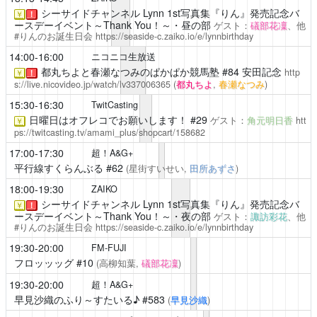
シーサイドチャンネル
Lynn 1st写真集『りん』発売記念バ
￥
！
ースデーイベント～Thank You！～・昼の部
ゲスト：
礒部花凜
、他
#りんのお誕生日会
https://seaside-c.zaiko.io/e/lynnbirthday
14:00-16:00
ニコニコ生放送
都丸ちよと春瀬なつみのぱかぱか競馬塾
#84 安田記念
http
￥
！
s://live.nicovideo.jp/watch/lv337006365
(
都丸ちよ
,
春瀬なつみ
)
15:30-16:30
TwitCasting
日曜日はオフレコでお願いします！
#29
ゲスト：
角元明日香
htt
￥
ps://twitcasting.tv/amami_plus/shopcart/158682
17:00-17:30
超！A&G+
平行線すくらんぶる
#62
(星街すいせい,
田所あずさ
)
18:00-19:30
ZAIKO
シーサイドチャンネル
Lynn 1st写真集『りん』発売記念バ
￥
！
ースデーイベント～Thank You！～・夜の部
ゲスト：
諏訪彩花
、他
#りんのお誕生日会
https://seaside-c.zaiko.io/e/lynnbirthday
19:30-20:00
FM-FUJI
フロッッッグ
#10
(高柳知葉,
礒部花凜
)
19:30-20:00
超！A&G+
早見沙織のふり～すたいる♪
#583
(
早見沙織
)