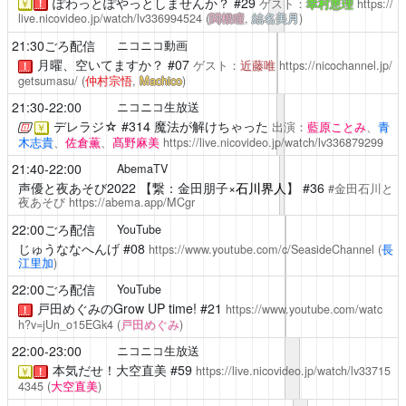
ぽわっとぽやっとしませんか？
#29
ゲスト：
幸村恵理
https://
￥
！
live.nicovideo.jp/watch/lv336994524
(
関根瞳
,
結名美月
)
21:30ごろ配信
ニコニコ動画
月曜、空いてますか？
#07
ゲスト：
近藤唯
https://nicochannel.jp/
！
getsumasu/
(
仲村宗悟
,
Machico
)
21:30-22:00
ニコニコ生放送
デレラジ☆
#314 魔法が解けちゃった
出演：
藍原ことみ
、
青
￥
木志貴
、
佐倉薫
、
髙野麻美
https://live.nicovideo.jp/watch/lv336879299
21:40-22:00
AbemaTV
声優と夜あそび2022
【繋：金田朋子×
石川界人
】 #36
#金田石川と
夜あそび
https://abema.app/MCgr
22:00ごろ配信
YouTube
じゅうななへんげ
#08
https://www.youtube.com/c/SeasideChannel
(
長
江里加
)
22:00ごろ配信
YouTube
戸田めぐみのGrow UP time!
#21
https://www.youtube.com/watc
！
h?v=jUn_o15EGk4
(
戸田めぐみ
)
22:00-23:00
ニコニコ生放送
本気だせ！大空直美
#59
https://live.nicovideo.jp/watch/lv33715
￥
！
4345
(
大空直美
)