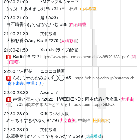
20:30-21:00
FMアップルウェーブ
かだれ！あずまし列島
#23
(三上枝織,
山本希望
)
20:30-21:00
超！A&G+
白石晴香のぽかぽかたいむ
#88
(
白石晴香
)
21:00-21:30
文化放送
大橋彩香のAny Beat!
#270
(
大橋彩香
)
21:00-21:50
YouTube(ライブ配信)
Radio'96
#22
https://www.youtube.com/watch?v=85O9R33TpaY
(
関
！
口理咲
)
22:00ごろ配信
ニコニコ動画
らなミナのおみあい◯◯
#51
https://ch.nicovideo.jp/anitama-ch
！
(
森下来奈
,
中澤ミナ
)
22:00-23:30
AbemaTV
声優と夜あそび2022
【WEEKEND：岡本信彦×代永翼×
大坪由
！
佳
】 #03
#岡本代永大坪とアガる
https://abema.app/GMQ8
22:30-23:00
OBCラジオ大阪
めっちゃすきやねん
#479
(
大空直美
, 中島唯,
松田颯水
)
22:30-23:00
文化放送
花澤香菜のひとりでできるかな？
#549
(
花澤香菜
)