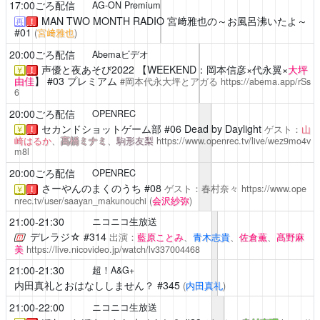
17:00ごろ配信
AG-ON Premium
MAN TWO MONTH RADIO 宮﨑雅也の～お風呂沸いたよ～
再
！
#01
(
宮﨑雅也
)
20:00ごろ配信
Abemaビデオ
声優と夜あそび2022
【WEEKEND：岡本信彦×代永翼×
大坪
￥
！
由佳
】 #03 プレミアム
#岡本代永大坪とアガる
https://abema.app/rSs
6
20:00ごろ配信
OPENREC
セカンドショットゲーム部
#06 Dead by Daylight
ゲスト：
山
￥
！
崎はるか
、
髙橋ミナミ
、
駒形友梨
https://www.openrec.tv/live/wez9mo4v
m8l
20:00ごろ配信
OPENREC
さーやんのまくのうち
#08
ゲスト：春村奈々
https://www.ope
￥
！
nrec.tv/user/saayan_makunouchi
(
会沢紗弥
)
21:00-21:30
ニコニコ生放送
デレラジ☆
#314
出演：
藍原ことみ
、
青木志貴
、
佐倉薫
、
髙野麻
美
https://live.nicovideo.jp/watch/lv337004468
21:00-21:30
超！A&G+
内田真礼とおはなししません？
#345
(
内田真礼
)
21:00-22:00
ニコニコ生放送