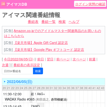
ログイン状態の確認
アイマスDB
アイマス関連番組情報
番組表
番組一覧
検索
ヘルプ
[広告]
Amazon.co.jpでのアイドルマスター関連商品のお買いもの
はこちらから
[広告]
【楽天市場】Apple Gift Card 認定店
[広告]
【楽天市場】Google Play ギフトコード 認定店
[
今日2022/06/05(日)
||
前日
|
翌日
|
前ページ
|
次ページ
|
前週
|
次週
]
[
番組表の表示設定
]
2022/06/05(日)
20
21
22
23
24
25
26
27
28
29
30
31
32
33
34
35
36
37
38
39
40
41
42
43
11:30-12:00
超！A&G+
WADAX Radio
#365
(和田昌之,
赤羽根健治
)
13:15-14:45
ZAIKO