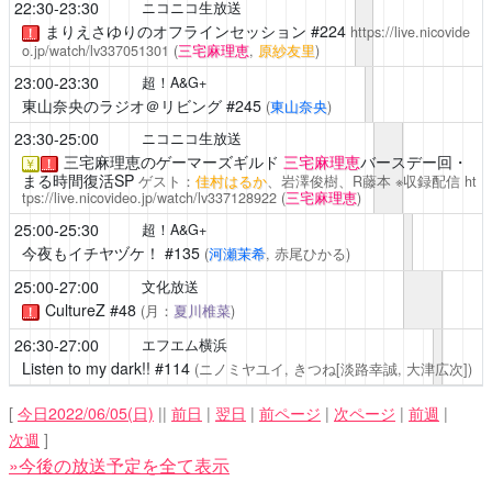
22:30-23:30
ニコニコ生放送
まりえさゆりのオフラインセッション
#224
https://live.nicovide
！
o.jp/watch/lv337051301
(
三宅麻理恵
,
原紗友里
)
23:00-23:30
超！A&G+
東山奈央のラジオ＠リビング
#245
(
東山奈央
)
23:30-25:00
ニコニコ生放送
三宅麻理恵のゲーマーズギルド
三宅麻理恵
バースデー回・
￥
！
まる時間復活SP
ゲスト：
佳村はるか
、岩澤俊樹、R藤本 ※収録配信
ht
tps://live.nicovideo.jp/watch/lv337128922
(
三宅麻理恵
)
25:00-25:30
超！A&G+
今夜もイチヤヅケ！
#135
(
河瀬茉希
, 赤尾ひかる)
25:00-27:00
文化放送
CultureZ
#48
(月：
夏川椎菜
)
！
26:30-27:00
エフエム横浜
Listen to my dark!!
#114
(ニノミヤユイ, きつね[淡路幸誠, 大津広次])
[
今日2022/06/05(日)
||
前日
|
翌日
|
前ページ
|
次ページ
|
前週
|
次週
]
»今後の放送予定を全て表示