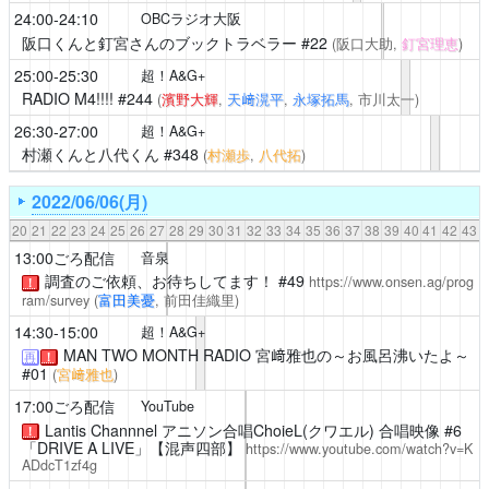
24:00-24:10
OBCラジオ大阪
阪口くんと釘宮さんのブックトラベラー
#22
(阪口大助,
釘宮理恵
)
25:00-25:30
超！A&G+
RADIO M4!!!!
#244
(
濱野大輝
,
天﨑滉平
,
永塚拓馬
, 市川太一)
26:30-27:00
超！A&G+
村瀬くんと八代くん
#348
(
村瀬歩
,
八代拓
)
2022/06/06(月)
20
21
22
23
24
25
26
27
28
29
30
31
32
33
34
35
36
37
38
39
40
41
42
43
13:00ごろ配信
音泉
調査のご依頼、お待ちしてます！
#49
https://www.onsen.ag/prog
！
ram/survey
(
富田美憂
, 前田佳織里)
14:30-15:00
超！A&G+
MAN TWO MONTH RADIO 宮﨑雅也の～お風呂沸いたよ～
再
！
#01
(
宮﨑雅也
)
17:00ごろ配信
YouTube
Lantis Channnel アニソン合唱ChoieL(クワエル) 合唱映像 #6
！
「DRIVE A LIVE」【混声四部】
https://www.youtube.com/watch?v=K
ADdcT1zf4g