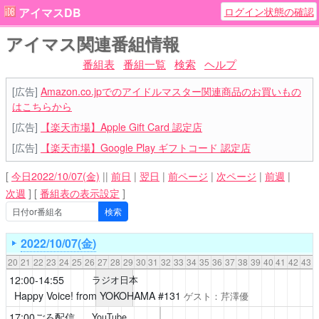
ログイン状態の確認
アイマスDB
アイマス関連番組情報
番組表
番組一覧
検索
ヘルプ
[広告]
Amazon.co.jpでのアイドルマスター関連商品のお買いもの
はこちらから
[広告]
【楽天市場】Apple Gift Card 認定店
[広告]
【楽天市場】Google Play ギフトコード 認定店
[
今日2022/10/07(金)
||
前日
|
翌日
|
前ページ
|
次ページ
|
前週
|
次週
]
[
番組表の表示設定
]
2022/10/07(金)
20
21
22
23
24
25
26
27
28
29
30
31
32
33
34
35
36
37
38
39
40
41
42
43
12:00-14:55
ラジオ日本
Happy Voice! from YOKOHAMA
#131
ゲスト：
芹澤優
17:00ごろ配信
YouTube