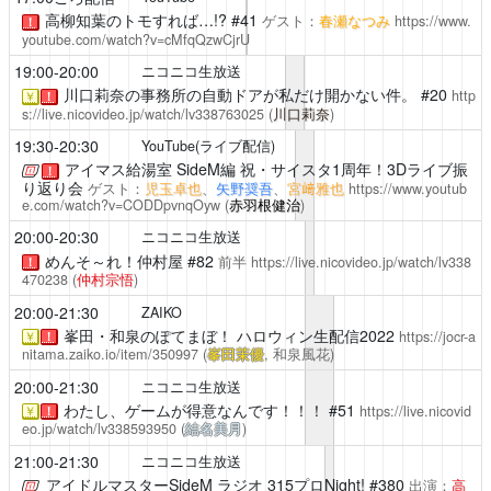
高柳知葉のトモすれば…!?
#41
ゲスト：
春瀬なつみ
https://www.
！
youtube.com/watch?v=cMfqQzwCjrU
19:00-20:00
ニコニコ生放送
川口莉奈の事務所の自動ドアが私だけ開かない件。
#20
http
￥
！
s://live.nicovideo.jp/watch/lv338763025
(
川口莉奈
)
19:30-20:30
YouTube(ライブ配信)
アイマス給湯室 SideM編
祝・サイスタ1周年！3Dライブ振
！
り返り会
ゲスト：
児玉卓也
、
矢野奨吾
、
宮﨑雅也
https://www.youtub
e.com/watch?v=CODDpvnqOyw
(
赤羽根健治
)
20:00-20:30
ニコニコ生放送
めんそ～れ！仲村屋
#82
前半
https://live.nicovideo.jp/watch/lv338
！
470238
(
仲村宗悟
)
20:00-21:30
ZAIKO
峯田・和泉のぽてまぼ！
ハロウィン生配信2022
https://jocr-a
￥
！
nitama.zaiko.io/item/350997
(
峯田茉優
, 和泉風花)
20:00-21:30
ニコニコ生放送
わたし、ゲームが得意なんです！！！
#51
https://live.nicovid
￥
！
eo.jp/watch/lv338593950
(
結名美月
)
21:00-21:30
ニコニコ生放送
アイドルマスターSideM ラジオ 315プロNight!
#380
出演：
高