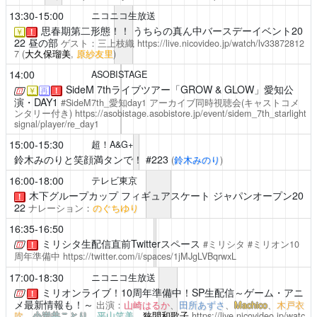
13:30-15:00
ニコニコ生放送
思春期第二形態！！
うちらの真ん中バースデーイベント20
￥
！
22 昼の部
ゲスト：三上枝織
https://live.nicovideo.jp/watch/lv33872812
7
(
大久保瑠美
,
原紗友里
)
14:00
ASOBISTAGE
SideM 7thライブツアー「GROW & GLOW」愛知公
￥
再
！
演・DAY1
#SideM7th_愛知day1
アーカイブ同時視聴会(キャストコメ
ンタリー付き)
https://asobistage.asobistore.jp/event/sidem_7th_starlight
signal/player/re_day1
15:00-15:30
超！A&G+
鈴木みのりと笑顔満タンで！
#223
(
鈴木みのり
)
16:00-18:00
テレビ東京
木下グループカップ フィギュアスケート ジャパンオープン20
！
22
ナレーション：
のぐちゆり
16:35-16:50
ミリシタ生配信直前Twitterスペース
#ミリシタ #ミリオン10
！
周年準備中
https://twitter.com/i/spaces/1jMJgLVBqrwxL
17:00-18:30
ニコニコ生放送
ミリオンライブ！10周年準備中！SP生配信～ゲーム・アニ
！
メ最新情報も！～
出演：
山崎はるか
、
田所あずさ
、
Machico
、
木戸衣
吹
、
小岩井ことり
、
平山笑美
、
狭間和歌子
https://live.nicovideo.jp/watc