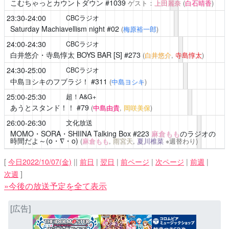
こむちゃっとカウントダウン
#1039
ゲスト：
上田麗奈
(
白石晴香
)
23:30-24:00
CBCラジオ
Saturday Machiavellism night
#02
(
梅原裕一郎
)
24:00-24:30
CBCラジオ
白井悠介・寺島惇太 BOYS BAR [S]
#273
(
白井悠介
,
寺島惇太
)
24:30-25:00
CBCラジオ
中島ヨシキのフブラジ！
#311
(
中島ヨシキ
)
25:00-25:30
超！A&G+
あうとスタンド！！
#79
(
中島由貴
,
岡咲美保
)
26:00-26:30
文化放送
MOMO・SORA・SHIINA Talking Box
#223
麻倉もも
のラジオの
時間だよ～(o・∇・o)
(
麻倉もも
,
雨宮天
,
夏川椎菜
※週替わり)
[
今日2022/10/07(金)
||
前日
|
翌日
|
前ページ
|
次ページ
|
前週
|
次週
]
»今後の放送予定を全て表示
[広告]