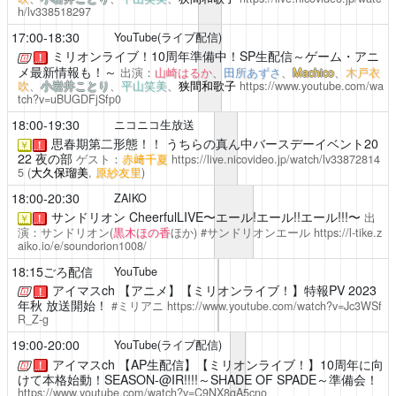
h/lv338518297
17:00-18:30
YouTube(ライブ配信)
ミリオンライブ！10周年準備中！SP生配信～ゲーム・アニ
！
メ最新情報も！～
出演：
山崎はるか
、
田所あずさ
、
Machico
、
木戸衣
吹
、
小岩井ことり
、
平山笑美
、
狭間和歌子
https://www.youtube.com/wa
tch?v=uBUGDFjSfp0
18:00-19:30
ニコニコ生放送
思春期第二形態！！
うちらの真ん中バースデーイベント20
￥
！
22 夜の部
ゲスト：
赤﨑千夏
https://live.nicovideo.jp/watch/lv33872814
5
(
大久保瑠美
,
原紗友里
)
18:00-20:30
ZAIKO
サンドリオン CheerfulLIVE〜エール!エール!!エール!!!〜
出
￥
！
演：サンドリオン(
黒木ほの香
ほか) #サンドリオンエール
https://l-tike.z
aiko.io/e/soundorion1008/
18:15ごろ配信
YouTube
アイマスch
【アニメ】【ミリオンライブ！】特報PV 2023
！
年秋 放送開始！
#ミリアニ
https://www.youtube.com/watch?v=Jc3WSf
R_Z-g
19:00-20:00
YouTube(ライブ配信)
アイマスch
【AP生配信】【ミリオンライブ！】10周年に向
！
けて本格始動！SEASON-@IR!!!!～SHADE OF SPADE～準備会！
https://www.youtube.com/watch?v=C9NX8gA5cno