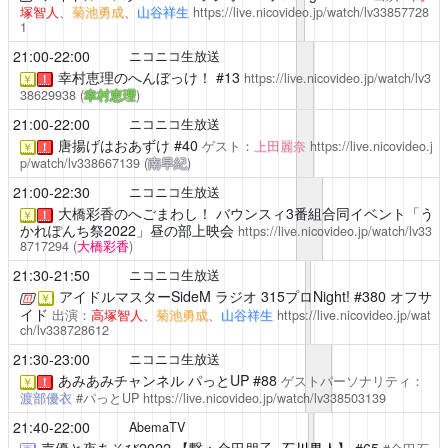
塚智人
、
菊池勇成
、
山谷祥生
https://live.nicovideo.jp/watch/lv33857728
1
21:00-22:00
ニコニコ生放送
幸村恵理のへんぼっけ！
#13
https://live.nicovideo.jp/watch/lv3
￥
！
38629938
(
幸村恵理
)
21:00-22:00
ニコニコ生放送
唐揚げはおあずけ
#40
ゲスト：
上田麗奈
https://live.nicovideo.j
￥
！
p/watch/lv338667139
(
南早紀
)
21:00-22:30
ニコニコ生放送
大橋彩香のへごまわし！
バウンスィ3番組合同イベント「う
￥
！
かれぽんち祭2022」昼の部上映会
https://live.nicovideo.jp/watch/lv33
8717294
(
大橋彩香
)
21:30-21:50
ニコニコ生放送
アイドルマスターSideM ラジオ 315プロNight!
#380 オフサ
￥
イド
出演：
高塚智人
、
菊池勇成
、
山谷祥生
https://live.nicovideo.jp/wat
ch/lv338728612
21:30-23:00
ニコニコ生放送
あみあみチャンネル
パっとUP #88
ゲストパーソナリティ：
￥
！
渡部優衣
#パっとUP
https://live.nicovideo.jp/watch/lv338503139
21:40-22:00
AbemaTV