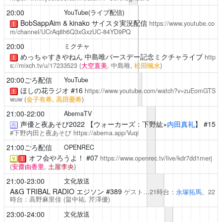
20:00
YouTube(ライブ配信)
BobSappAim & kinako サイスタ実況配信
https://www.youtube.co
！
m/channel/UCrAq8h6Q3xGxzUC-84YD9PQ
20:00
ミクチャ
めっちゃすきやねん
中島唯バースデー記念ミクチャライブ
http
！
s://mixch.tv/u/17233523
(
大空直美
, 中島唯,
松田颯水
)
20:00ごろ配信
YouTube
ほしの花ラジオ
#16
https://www.youtube.com/watch?v=zuEomGTS
！
wuw
(
金子有希
,
高田憂希
)
21:00-22:00
AbemaTV
声優と夜あそび2022
【ウォーカーズ：下野紘×
内田真礼
】 #15
再
#下野内田と夜あそび
https://abema.app/Vuqi
21:00ごろ配信
OPENREC
オフ会やろうよ！
#07
https://www.openrec.tv/live/kdr7dd1merj
￥
！
(
安齋由香里
,
土屋李央
)
21:00-23:00
文化放送
A&G TRIBAL RADIO エジソン
#389
ゲスト…21時台：
永塚拓馬
、22
時台：高野麻里佳
(畠中祐,
芹澤優
)
23:00-24:00
文化放送