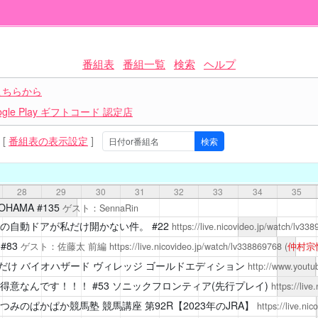
番組表
番組一覧
検索
ヘルプ
こちらから
le Play ギフトコード 認定店
[
番組表の表示設定
]
28
29
30
31
32
33
34
35
OKOHAMA
#135
ゲスト：SennaRin
の自動ドアが私だけ開かない件。
#22
https://live.nicovideo.jp/watch/lv33
#83
ゲスト：佐藤太
前編
https://live.nicovideo.jp/watch/lv338869768
(
仲村宗
だけ
バイオハザード ヴィレッジ ゴールドエディション
http://www.yout
得意なんです！！！
#53 ソニックフロンティア(先行プレイ)
https://liv
つみのぱかぱか競馬塾
競馬講座 第92R【2023年のJRA】
https://live.ni