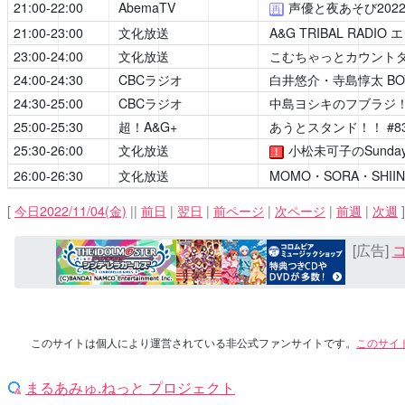
21:00-22:00
AbemaTV
声優と夜あそび202
再
21:00-23:00
文化放送
A&G TRIBAL RADIO
23:00-24:00
文化放送
こむちゃっとカウント
24:00-24:30
CBCラジオ
白井悠介・寺島惇太 BOYS 
24:30-25:00
CBCラジオ
中島ヨシキのフブラジ
25:00-25:30
超！A&G+
あうとスタンド！！
#8
25:30-26:00
文化放送
小松未可子のSunday Sh
！
26:00-26:30
文化放送
MOMO・SORA・SHIINA 
[
今日2022/11/04(金)
||
前日
|
翌日
|
前ページ
|
次ページ
|
前週
|
次週
]
[広告]
コ
このサイトは個人により運営されている非公式ファンサイトです。
このサイ
まるあみゅ.ねっと プロジェクト