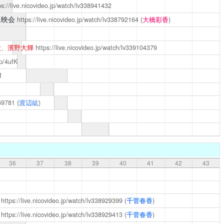
ps://live.nicovideo.jp/watch/lv338941432
上映会
https://live.nicovideo.jp/watch/lv338792164
(
大橋彩香
)
太
、
濱野大輝
https://live.nicovideo.jp/watch/lv339104379
p/4ufK
M
869781
(
渡辺紘
)
36
37
38
39
40
41
42
43
部
https://live.nicovideo.jp/watch/lv338929399
(
千菅春香
)
部
https://live.nicovideo.jp/watch/lv338929413
(
千菅春香
)