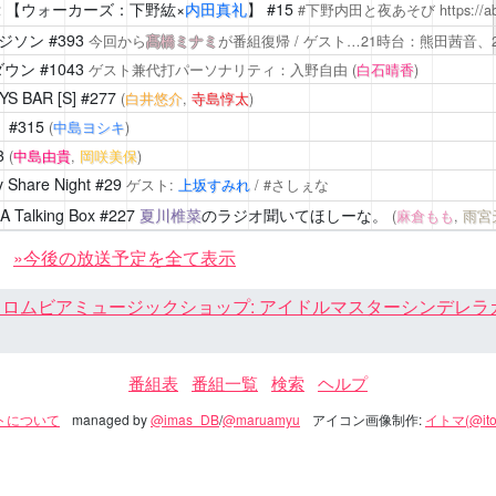
2
【ウォーカーズ：下野紘×
内田真礼
】 #15
#下野内田と夜あそび
https://
 エジソン
#393
今回から
髙橋ミナミ
が番組復帰 / ゲスト…21時台：熊田茜音、
ダウン
#1043
ゲスト兼代打パーソナリティ：入野自由
(
白石晴香
)
BAR [S]
#277
(
白井悠介
,
寺島惇太
)
！
#315
(
中島ヨシキ
)
3
(
中島由貴
,
岡咲美保
)
are Night #29
ゲスト:
上坂すみれ
/ #さしぇな
Talking Box
#227
夏川椎菜
のラジオ聞いてほしーな。
(
麻倉もも
,
雨宮
»今後の放送予定を全て表示
ロムビアミュージックショップ: アイドルマスターシンデレラガール
番組表
番組一覧
検索
ヘルプ
トについて
managed by
@imas_DB
/
@maruamyu
アイコン画像制作:
イトマ(@ito