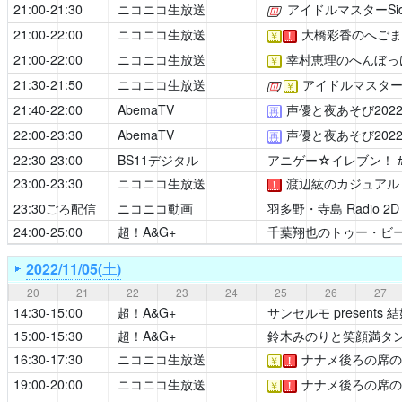
21:00-21:30
ニコニコ生放送
アイドルマスターSide
[公式]
21:00-22:00
ニコニコ生放送
大橋彩香のへごま
￥
！
21:00-22:00
ニコニコ生放送
幸村恵理のへんぼっ
￥
21:30-21:50
ニコニコ生放送
アイドルマスターSid
[公式]
￥
21:40-22:00
AbemaTV
声優と夜あそび202
再
22:00-23:30
AbemaTV
声優と夜あそび202
再
22:30-23:00
BS11デジタル
アニゲー☆イレブン！
23:00-23:30
ニコニコ生放送
渡辺紘のカジュアル
！
23:30ごろ配信
ニコニコ動画
羽多野・寺島 Radio 2D 
24:00-25:00
超！A&G+
千葉翔也のトゥー・ビ
2022/11/05(土)
20
21
22
23
24
25
26
27
14:30-15:00
超！A&G+
サンセルモ presents
15:00-15:30
超！A&G+
鈴木みのりと笑顔満タ
16:30-17:30
ニコニコ生放送
ナナメ後ろの席の
￥
！
19:00-20:00
ニコニコ生放送
ナナメ後ろの席の
￥
！