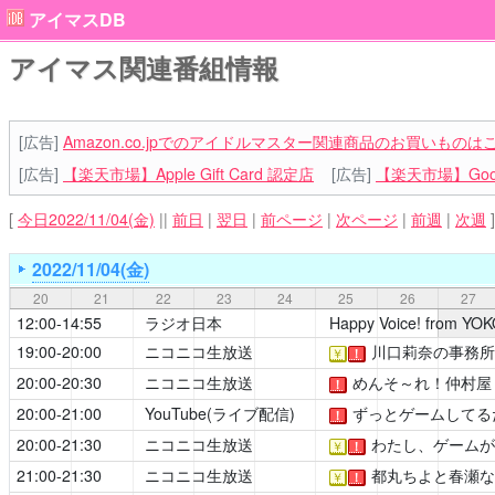
アイマスDB
アイマス関連番組情報
[広告]
Amazon.co.jpでのアイドルマスター関連商品のお買いものは
[広告]
【楽天市場】Apple Gift Card 認定店
[広告]
【楽天市場】Goog
[
今日2022/11/04(金)
||
前日
|
翌日
|
前ページ
|
次ページ
|
前週
|
次週
]
2022/11/04(金)
20
21
22
23
24
25
26
27
12:00-14:55
ラジオ日本
Happy Voice! from Y
19:00-20:00
ニコニコ生放送
川口莉奈の事務所
￥
！
20:00-20:30
ニコニコ生放送
めんそ～れ！仲村屋
！
20:00-21:00
YouTube(ライブ配信)
ずっとゲームしてる
！
20:00-21:30
ニコニコ生放送
わたし、ゲームが
￥
！
21:00-21:30
ニコニコ生放送
都丸ちよと春瀬な
￥
！