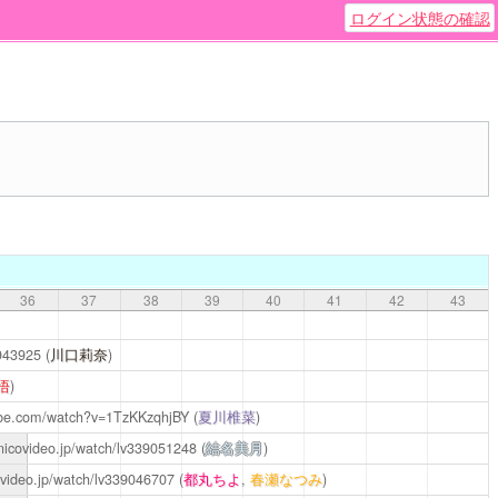
ログイン状態の確認
36
37
38
39
40
41
42
43
8943925
(
川口莉奈
)
悟
)
ube.com/watch?v=1TzKKzqhjBY
(
夏川椎菜
)
e.nicovideo.jp/watch/lv339051248
(
結名美月
)
covideo.jp/watch/lv339046707
(
都丸ちよ
,
春瀬なつみ
)