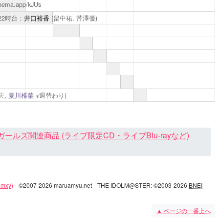
abema.app/kJUs
22時台：
井口裕香
(畠中祐,
芹澤優
)
天
,
夏川椎菜
※週替わり)
ズ関連商品 (ライブ限定CD・ライブBlu-rayなど)
mxy)
©2007-2026 maruamyu.net
THE IDOLM@STER: ©2003-2026
BNEI
▲
ページの一番上へ