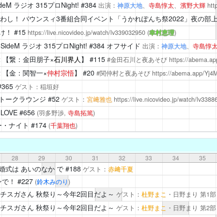
M ラジオ 315プロNight!
#384
出演：
神原大地
、
寺島惇太
、
濱野大輝
htt
わし！
バウンスィ3番組合同イベント「うかれぽんち祭2022」夜の部
け！
#15
https://live.nicovideo.jp/watch/lv339032950
(
幸村恵理
)
eM ラジオ 315プロNight!
#384 オフサイド
出演：
神原大地
、
寺島惇
2
【繋：金田朋子×
石川界人
】 #115
#金田石川と夜あそび
https://abema.ap
2
【金：関智一×
仲村宗悟
】 #20
#関仲村と夜あそび
https://abema.app/Yj4
#365
ゲスト：稲垣好
トークラウンジ
#52
ゲスト：
宮﨑雅也
https://live.nicovideo.jp/watch/lv338
LOVE
#656
(羽多野渉,
寺島拓篤
)
ー・ナイト
#174
(
千葉翔也
)
28
29
30
31
32
33
34
35
 結婚式は あいのなか で
#188
ゲスト：
赤﨑千夏
ンで！
#227
(
鈴木みのり
)
チスガさん
秋祭り～今年2回目だよ～
ゲスト：
杜野まこ
・日野まり
第1
チスガさん
秋祭り～今年2回目だよ～
ゲスト：
杜野まこ
・日野まり
第2