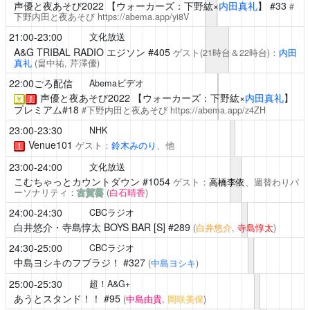
声優と夜あそび2022
【ウォーカーズ：下野紘×
内田真礼
】 #33
#
下野内田と夜あそび
https://abema.app/yi8V
21:00-23:00
文化放送
A&G TRIBAL RADIO エジソン
#405
ゲスト(21時台＆22時台)：
内田
真礼
(畠中祐,
芹澤優
)
22:00ごろ配信
Abemaビデオ
声優と夜あそび2022
【ウォーカーズ：下野紘×
内田真礼
】
￥
！
プレミアム#18
#下野内田と夜あそび
https://abema.app/z4ZH
23:00-23:30
NHK
Venue101
ゲスト：
鈴木みのり
、他
！
23:00-24:00
文化放送
こむちゃっとカウントダウン
#1054
ゲスト：
高橋李依
、週替わりパ
ーソナリティ：
古賀葵
(
白石晴香
)
24:00-24:30
CBCラジオ
白井悠介・寺島惇太 BOYS BAR [S]
#289
(
白井悠介
,
寺島惇太
)
24:30-25:00
CBCラジオ
中島ヨシキのフブラジ！
#327
(
中島ヨシキ
)
25:00-25:30
超！A&G+
あうとスタンド！！
#95
(
中島由貴
,
岡咲美保
)