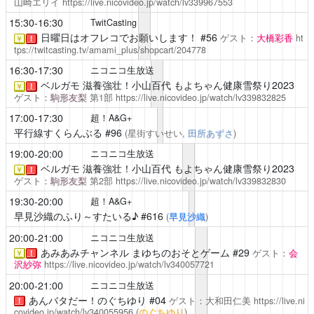
山崎エリイ
https://live.nicovideo.jp/watch/lv339967553
15:30-16:30
TwitCasting
日曜日はオフレコでお願いします！
#56
ゲスト：
大橋彩香
ht
￥
！
tps://twitcasting.tv/amami_plus/shopcart/204778
16:30-17:30
ニコニコ生放送
ベルガモ
滋養強壮！小山百代 もよちゃん健康雪祭り2023
￥
！
ゲスト：
駒形友梨
第1部
https://live.nicovideo.jp/watch/lv339832825
17:00-17:30
超！A&G+
平行線すくらんぶる
#96
(星街すいせい,
田所あずさ
)
19:00-20:00
ニコニコ生放送
ベルガモ
滋養強壮！小山百代 もよちゃん健康雪祭り2023
￥
！
ゲスト：
駒形友梨
第2部
https://live.nicovideo.jp/watch/lv339832830
19:30-20:00
超！A&G+
早見沙織のふり～すたいる♪
#616
(
早見沙織
)
20:00-21:00
ニコニコ生放送
あみあみチャンネル
まゆちのおそとゲーム #29
ゲスト：
会
￥
！
沢紗弥
https://live.nicovideo.jp/watch/lv340057721
20:00-21:00
ニコニコ生放送
あんバタだー！のぐちゆり
#04
ゲスト：大和田仁美
https://live.ni
！
covideo.jp/watch/lv340055956
(
のぐちゆり
)