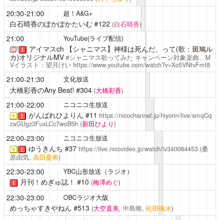
20:30-21:00
超！A&G+
白石晴香のぽかぽかたいむ
#122
(
白石晴香
)
21:00
YouTube(ライブ配信)
アイマスch
【シャニマス】神様は死んだ、って(歌：
斑鳩ル
！
カ
)オリジナルMV
#シャニマス歌ってみた キャンペーン対象楽曲、M
Vイラスト：望月けい
https://www.youtube.com/watch?v=Xo5VNtvFmt8
21:00-21:30
文化放送
大橋彩香のAny Beat!
#304
(
大橋彩香
)
21:00-22:00
ニコニコ生放送
がんばれひよりん
#11
https://nicochannel.jp/hiyorin/live/smqCq
￥
！
zaGUgz3FuxLCc7woB5h
(
新田ひより
)
22:00-23:00
ニコニコ生放送
ゆうきんち
#37
https://live.nicovideo.jp/watch/lv340084453
(桑
￥
！
原由気,
高田憂希
)
22:30-23:00
YBC山形放送（ラジオ）
月刊！めぎゅ誌！
#10
(
梅澤めぐ
)
！
22:30-23:00
OBCラジオ大阪
めっちゃすきやねん
#513
(
大空直美
, 中島唯,
松田颯水
)