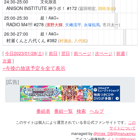
24:30-25:00
文化放送
ANISON INSTITUTE 神ラボ！
#172
(冨田明宏,
岡咲美保
)
25:00-25:30
超！A&G+
RADIO M4!!!!
#278
(
濱野大輝
,
天﨑滉平
,
永塚拓馬
, 市川太一)
26:30-27:00
超！A&G+
村瀬くんと八代くん
#382
(
村瀬歩
,
八代拓
)
[
今日2023/01/28(土)
||
前日
|
翌日
|
前ページ
|
次ページ
|
前週
|
次週
]
»今後の放送予定を全て表示
[広告]
番組表
番組一覧
検索
ヘルプ
このサイトは個人により運営されている非公式ファンサイトです。
この
サイトについて
managed by
@imas_DB
/
@maruamyu
アイコン画像制作:
イトマ(@itomxy)