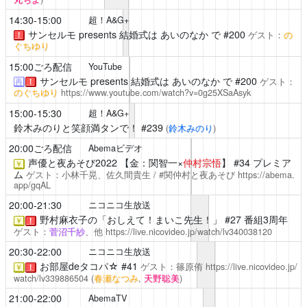
14:30-15:00
超！A&G+
サンセルモ presents 結婚式は あいのなか で
#200
ゲスト：
の
！
ぐちゆり
15:00ごろ配信
YouTube
サンセルモ presents 結婚式は あいのなか で
#200
ゲスト：
再
！
のぐちゆり
https://www.youtube.com/watch?v=0g25XSaAsyk
15:00-15:30
超！A&G+
鈴木みのりと笑顔満タンで！
#239
(
鈴木みのり
)
20:00ごろ配信
Abemaビデオ
声優と夜あそび2022
【金：関智一×
仲村宗悟
】 #34 プレミア
￥
ム
ゲスト：小林千晃、佐久間貴生 / #関仲村と夜あそび
https://abema.
app/gqAL
20:00-21:30
ニコニコ生放送
野村麻衣子の「おしえて！まいこ先生！」
#27 番組3周年
￥
！
ゲスト：
菅沼千紗
、他
https://live.nicovideo.jp/watch/lv340038120
20:30-22:00
ニコニコ生放送
お部屋deタコパ☆
#41
ゲスト：篠原侑
https://live.nicovideo.jp/
￥
！
watch/lv339886504
(
春瀬なつみ
,
天野聡美
)
21:00-22:00
AbemaTV