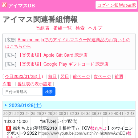
ログイン状態の確認
アイマスDB
アイマス関連番組情報
番組表
番組一覧
検索
ヘルプ
[広告]
Amazon.co.jpでのアイドルマスター関連商品のお買いもの
はこちらから
[広告]
【楽天市場】Apple Gift Card 認定店
[広告]
【楽天市場】Google Play ギフトコード 認定店
[
今日2023/01/28(土)
||
前日
|
翌日
|
前ページ
|
次ページ
|
前週
|
次週
]
[
番組表の表示設定
]
2023/01/28(土)
20
21
22
23
24
25
26
27
28
29
30
31
32
33
34
35
36
37
38
39
40
41
42
43
13:00-15:00
YouTube(ライブ配信)
都丸ちよの夢競馬2018
非根幹千八【CV
都丸ちよ
】のウイニン
！
グポスト9 2022
https://www.youtube.com/watch?v=hk0u9wA2hEE
(
都
丸ちよ
)