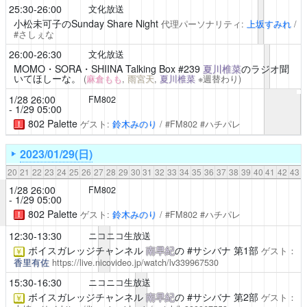
25:30-26:00
文化放送
小松未可子のSunday Share Night
代理パーソナリティ:
上坂すみれ
/
#さしぇな
26:00-26:30
文化放送
MOMO・SORA・SHIINA Talking Box
#239
夏川椎菜
のラジオ聞
いてほしーな。
(
麻倉もも
,
雨宮天
,
夏川椎菜
※週替わり)
1/28 26:00
FM802
- 1/29 05:00
802 Palette
ゲスト:
鈴木みのり
/ #FM802 #ハチパレ
！
2023/01/29(日)
20
21
22
23
24
25
26
27
28
29
30
31
32
33
34
35
36
37
38
39
40
41
42
43
1/28 26:00
FM802
- 1/29 05:00
802 Palette
ゲスト:
鈴木みのり
/ #FM802 #ハチパレ
！
12:30-13:30
ニコニコ生放送
ボイスガレッジチャンネル
南早紀
の #サシバナ 第1部
ゲスト：
￥
香里有佐
https://live.nicovideo.jp/watch/lv339967530
15:30-16:30
ニコニコ生放送
ボイスガレッジチャンネル
南早紀
の #サシバナ 第2部
ゲスト：
￥