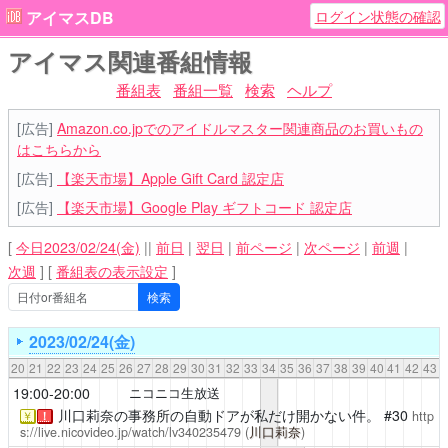
ログイン状態の確認
アイマスDB
アイマス関連番組情報
番組表
番組一覧
検索
ヘルプ
[広告]
Amazon.co.jpでのアイドルマスター関連商品のお買いもの
はこちらから
[広告]
【楽天市場】Apple Gift Card 認定店
[広告]
【楽天市場】Google Play ギフトコード 認定店
[
今日2023/02/24(金)
||
前日
|
翌日
|
前ページ
|
次ページ
|
前週
|
次週
]
[
番組表の表示設定
]
2023/02/24(金)
20
21
22
23
24
25
26
27
28
29
30
31
32
33
34
35
36
37
38
39
40
41
42
43
19:00-20:00
ニコニコ生放送
川口莉奈の事務所の自動ドアが私だけ開かない件。
#30
http
￥
！
s://live.nicovideo.jp/watch/lv340235479
(
川口莉奈
)