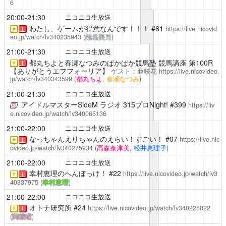
6
20:00-21:30
ニコニコ生放送
わたし、ゲームが得意なんです！！！
#61
https://live.nicovid
￥
！
eo.jp/watch/lv340235943
(
結名美月
)
21:00-21:30
ニコニコ生放送
都丸ちよと春瀬なつみのぱかぱか競馬塾
競馬講座 第100R
￥
！
【ありがとうエフフォーリア】
ゲスト：亜咲花
https://live.nicovideo.
jp/watch/lv340343599
(
都丸ちよ
,
春瀬なつみ
)
21:00-21:30
ニコニコ生放送
アイドルマスターSideM ラジオ 315プロNight!
#399
https://liv
e.nicovideo.jp/watch/lv340065136
21:00-22:00
ニコニコ生放送
なっちゃんえりちゃんのえらい！すごい！
#07
https://live.nic
￥
！
ovideo.jp/watch/lv340275934
(
高森奈津美
,
松井恵理子
)
21:00-22:00
ニコニコ生放送
幸村恵理のへんぼっけ！
#22
https://live.nicovideo.jp/watch/lv3
￥
！
40337975
(
幸村恵理
)
21:00-22:00
ニコニコ生放送
オトナ研究所
#24
https://live.nicovideo.jp/watch/lv340225022
￥
！
(
関根瞳
)