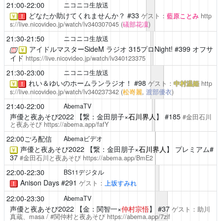
21:00-22:00
ニコニコ生放送
どなたか助けてくれませんか？
#33
ゲスト：
藍原ことみ
http
￥
！
s://live.nicovideo.jp/watch/lv340307045
(
礒部花凜
)
21:30-21:50
ニコニコ生放送
アイドルマスターSideM ラジオ 315プロNight!
#399 オフサ
￥
イド
https://live.nicovideo.jp/watch/lv340123375
21:30-23:00
ニコニコ生放送
れい＆ゆいのホームランラジオ！
#98
ゲスト：
中村温姫
http
￥
！
s://live.nicovideo.jp/watch/lv340237342
(
松嵜麗
,
渡部優衣
)
21:40-22:00
AbemaTV
声優と夜あそび2022
【繋：金田朋子×
石川界人
】 #185
#金田石川
と夜あそび
https://abema.app/fafY
22:00ごろ配信
Abemaビデオ
声優と夜あそび2022
【繋：金田朋子×
石川界人
】 プレミアム#
￥
37
#金田石川と夜あそび
https://abema.app/BmE2
22:00-22:30
BS11デジタル
Anison Days
#291
ゲスト：
上坂すみれ
！
22:00-23:30
AbemaTV
声優と夜あそび2022
【金：関智一×
仲村宗悟
】 #37
ゲスト：助川
真蔵、masa / #関仲村と夜あそび
https://abema.app/7zif