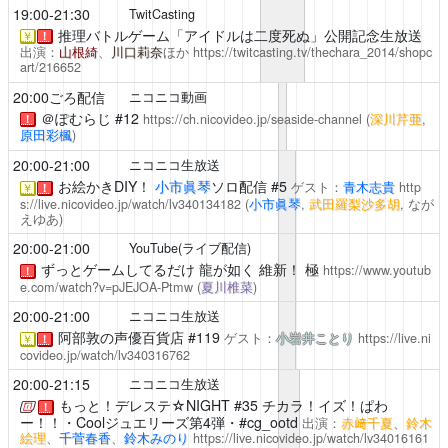
19:00-21:30
TwitCasting
推理バトルゲーム「アイドルは二度死ぬ」公開記念生放送
￥
！
出演：
山根綺
、
川口莉奈
ほか
https://twitcasting.tv/thechara_2014/shopc
art/216652
20:00ごろ配信
ニコニコ動画
＠ぽむらじ
#12
https://ch.nicovideo.jp/seaside-channel
(
深川芹亜
,
！
原田彩楓
)
20:00-21:00
ニコニコ生放送
お絵かきDIY！
小市眞琴
ソロ配信 #5
ゲスト：
青木志貴
http
￥
！
s://live.nicovideo.jp/watch/lv340134182
(
小市眞琴
,
武田羅梨沙多胡
, なが
えゆあ)
20:00-21:00
YouTube(ライブ配信)
ずっとゲームしてるだけ
龍が如く 維新！ 極
https://www.youtub
！
e.com/watch?v=pJEJOA-Ptmw
(
夏川椎菜
)
20:00-21:00
ニコニコ生放送
阿部敦の声優百貨店
#119
ゲスト：
小岩井ことり
https://live.ni
￥
！
covideo.jp/watch/lv340316762
20:00-21:15
ニコニコ生放送
もっと！デレステ☆NIGHT
#35 チカラ！イズ！ぱわ
！
ー！！・Coolジュエリーズ第4弾・#cg_ootd
出演：
赤﨑千夏
、
鈴木
絵理
、
千菅春香
、
鈴木みのり
https://live.nicovideo.jp/watch/lv34016161