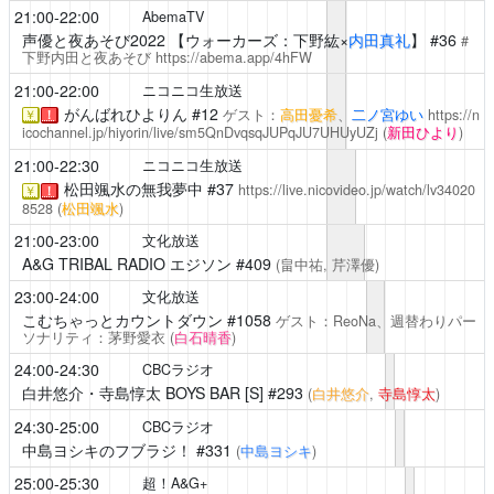
21:00-22:00
AbemaTV
声優と夜あそび2022
【ウォーカーズ：下野紘×
内田真礼
】 #36
#
下野内田と夜あそび
https://abema.app/4hFW
21:00-22:00
ニコニコ生放送
がんばれひよりん
#12
ゲスト：
高田憂希
、
二ノ宮ゆい
https://n
￥
！
icochannel.jp/hiyorin/live/sm5QnDvqsqJUPqJU7UHUyUZj
(
新田ひより
)
21:00-22:30
ニコニコ生放送
松田颯水の無我夢中
#37
https://live.nicovideo.jp/watch/lv34020
￥
！
8528
(
松田颯水
)
21:00-23:00
文化放送
A&G TRIBAL RADIO エジソン
#409
(畠中祐,
芹澤優
)
23:00-24:00
文化放送
こむちゃっとカウントダウン
#1058
ゲスト：ReoNa、週替わりパー
ソナリティ：茅野愛衣
(
白石晴香
)
24:00-24:30
CBCラジオ
白井悠介・寺島惇太 BOYS BAR [S]
#293
(
白井悠介
,
寺島惇太
)
24:30-25:00
CBCラジオ
中島ヨシキのフブラジ！
#331
(
中島ヨシキ
)
25:00-25:30
超！A&G+