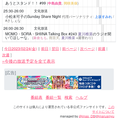
あうとスタンド！！
#99
(
中島由貴
,
岡咲美保
)
25:30-26:00
文化放送
小松未可子のSunday Share Night
代理パーソナリティ:
上坂すみれ
/
#さしぇな
26:00-26:30
文化放送
MOMO・SORA・SHIINA Talking Box
#243
夏川椎菜
のラジオ聞
いてほしーな。
(
麻倉もも
,
雨宮天
,
夏川椎菜
※週替わり)
[
今日2023/02/24(金)
||
前日
|
翌日
|
前ページ
|
次ページ
|
前週
|
次週
]
»今後の放送予定を全て表示
[広告]
番組表
番組一覧
検索
ヘルプ
このサイトは個人により運営されている非公式ファンサイトです。
この
サイトについて
managed by
@imas_DB
/
@maruamyu