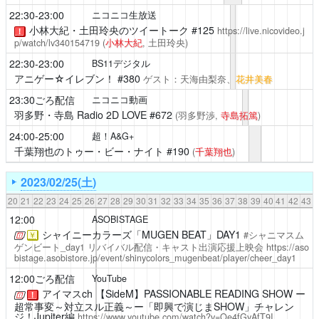
22:30-23:00
ニコニコ生放送
小林大紀・土田玲央のツイートーク
#125
https://live.nicovideo.j
！
p/watch/lv340154719
(
小林大紀
, 土田玲央)
22:30-23:00
BS11デジタル
アニゲー☆イレブン！
#380
ゲスト：天海由梨奈、
花井美春
23:30ごろ配信
ニコニコ動画
羽多野・寺島 Radio 2D LOVE
#672
(羽多野渉,
寺島拓篤
)
24:00-25:00
超！A&G+
千葉翔也のトゥー・ビー・ナイト
#190
(
千葉翔也
)
2023/02/25(土)
20
21
22
23
24
25
26
27
28
29
30
31
32
33
34
35
36
37
38
39
40
41
42
43
12:00
ASOBISTAGE
シャイニーカラーズ「MUGEN BEAT」DAY1
#シャニマスム
￥
ゲンビート_day1
リバイバル配信・キャスト出演応援上映会
https://aso
bistage.asobistore.jp/event/shinycolors_mugenbeat/player/cheer_day1
12:00ごろ配信
YouTube
アイマスch
【SideM】PASSIONABLE READING SHOW ー
！
超常事変～対立スル正義～ー「即興で演じまSHOW」チャレン
ジ！Jupiter編
https://www.youtube.com/watch?v=Oe4fGvAfT9I