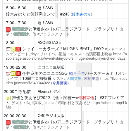
15:00-15:30
超！A&G+
鈴木みのりと笑顔満タンで！
#243
(
鈴木みのり
)
17:00-17:30
超！A&G+
種田梨沙
と伊達さゆりのアニラジアワード・グランプリ！
出
！
演：
種田梨沙
、他 #アニラジアワード
18:00
ASOBISTAGE
シャイニーカラーズ「MUGEN BEAT」DAY2
#シャニマス
￥
！
ムゲンビート_day2
リバイバル配信・キャスト出演応援上映会
https://a
sobistage.asobistore.jp/event/shinycolors_mugenbeat/player/cheer_day2
19:00-22:00
ニコニコ生放送
今井麻美のニコニコSSG
如月千早
バースデー＆ミリオン
￥
！
ライブ！10周年直前特番
ゲスト:
大関英里
,
末柄里恵
https://live.nicov
ideo.jp/watch/lv340344322
(
今井麻美
)
20:00ごろ配信
Abemaビデオ
声優と夜あそび2022
【金：関智一×
仲村宗悟
】 #37 プレミア
￥
ム
ゲスト：助川真蔵、masa / #関仲村と夜あそび
https://abema.app/Lk
Mq
20:00-20:30
OBCラジオ大阪
種田梨沙
と伊達さゆりのアニラジアワード・グランプリ！
出
！
演：
種田梨沙
、他 #アニラジアワード