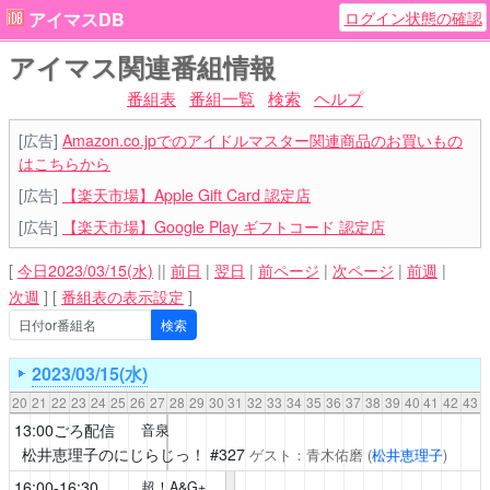
ログイン状態の確認
アイマスDB
アイマス関連番組情報
番組表
番組一覧
検索
ヘルプ
[広告]
Amazon.co.jpでのアイドルマスター関連商品のお買いもの
はこちらから
[広告]
【楽天市場】Apple Gift Card 認定店
[広告]
【楽天市場】Google Play ギフトコード 認定店
[
今日2023/03/15(水)
||
前日
|
翌日
|
前ページ
|
次ページ
|
前週
|
次週
]
[
番組表の表示設定
]
2023/03/15(水)
20
21
22
23
24
25
26
27
28
29
30
31
32
33
34
35
36
37
38
39
40
41
42
43
13:00ごろ配信
音泉
松井恵理子のにじらじっ！
#327
ゲスト：青木佑磨
(
松井恵理子
)
16:00-16:30
超！A&G+