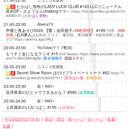
21:30-22:30
ニコニコ生放送
たかはし智秋のLADY LUCK CLUB
#193 LLCリニューアル
￥
！
直前SP～さようならchiakingママ～
https://live.nicovideo.jp/watch/lv3
40585131
(
たかはし智秋
)
21:40-22:00
AbemaTV
声優と夜あそび2022
【繋：金田朋子×
仲村宗悟
】 #199
代理：
仲村
宗悟
※
石川界人
はお休み ゲスト：篠宮暁、奥仲麻琴 / #金田仲村と夜あ
そび
https://abema.app/VALs
22:00-23:00
YouTube(ライブ配信)
もうすぐ金になるラジオ
#15
2nd Season
https://www.youtube.com/w
atch?v=BuQXMc8gflw
(
青木瑠璃子
,
髙橋ミナミ
)
22:30-23:00
ニコニコ生放送
Secret Show Room
ほのけプライベートトーク #62
https://li
￥
！
ve.nicovideo.jp/watch/lv340467511
(
黒木ほの香
,
星希成奏
)
23:00-23:30
超！A&G+
花澤香菜のひとりでできるかな？
#589
(
花澤香菜
)
23:30-24:00
超！A&G+
上田麗奈のひみつばこ
#155
(
上田麗奈
)
[
今日2023/03/15(水)
||
前日
|
翌日
|
前ページ
|
次ページ
|
前週
|
次週
]