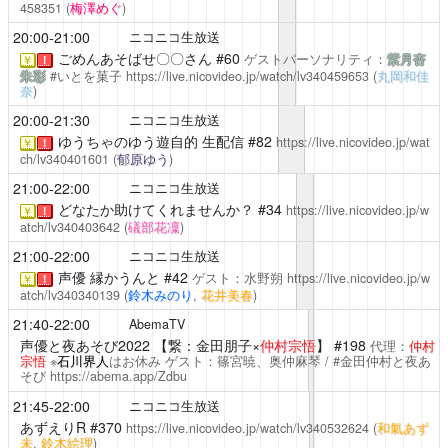
458351
(
梅澤めぐ
)
20:00-21:00
ニコニコ生放送
ごめんあそばせ〇〇さん
#60
ゲストパーソナリティ：
紫月杏
￥
！
朱彩
#いとを菓子
https://live.nicovideo.jp/watch/lv340459653
(
丸岡和佳
奈
)
20:00-21:30
ニコニコ生放送
ゆうちゃのゆう遊自的
生配信 #82
https://live.nicovideo.jp/wat
￥
！
ch/lv340401601
(
郁原ゆう
)
21:00-22:00
ニコニコ生放送
どなたか助けてくれませんか？
#34
https://live.nicovideo.jp/w
￥
！
atch/lv340403642
(
礒部花凜
)
21:00-22:00
ニコニコ生放送
声優 縁かうんと
#42
ゲスト：水野朔
https://live.nicovideo.jp/w
￥
！
atch/lv340340139
(
鈴木みのり
,
花井美春
)
21:40-22:00
AbemaTV
声優と夜あそび2022
【繋：金田朋子×
仲村宗悟
】 #198
代理：
仲村
宗悟
※
石川界人
はお休み ゲスト：篠宮暁、奥仲麻琴 / #金田仲村と夜あ
そび
https://abema.app/Zdbu
21:45-22:00
ニコニコ生放送
あずえりR
#370
https://live.nicovideo.jp/watch/lv340532624
(
和氣あず
未
,
鈴木絵理
)