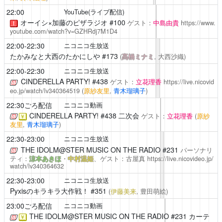
22:00
YouTube(ライブ配信)
オーイシ×加藤のピザラジオ #100
ゲスト：
中島由貴
https://www.
！
youtube.com/watch?v=GZHRdj7M1D4
22:00-22:30
ニコニコ生放送
たかみなと大西のたかにしや
#173
(
髙橋ミナミ
, 大西沙織)
22:00-22:30
ニコニコ生放送
CINDERELLA PARTY!
#438
ゲスト：
立花理香
https://live.nicovid
eo.jp/watch/lv340364519
(
原紗友里
,
青木瑠璃子
)
22:30ごろ配信
ニコニコ動画
CINDERELLA PARTY!
#438 二次会
ゲスト：
立花理香
(
原紗
￥
友里
,
青木瑠璃子
)
22:30-23:00
ニコニコ生放送
THE IDOLM@STER MUSIC ON THE RADIO
#231
パーソナリ
ティ：
涼本あきほ
・
中村温姫
、ゲスト：古屋真
https://live.nicovideo.jp/
watch/lv340364632
22:30-23:00
ニコニコ生放送
Pyxisのキラキラ大作戦！
#351
(
伊藤美来
, 豊田萌絵)
23:00ごろ配信
ニコニコ動画
THE IDOLM@STER MUSIC ON THE RADIO
#231 カーテ
￥