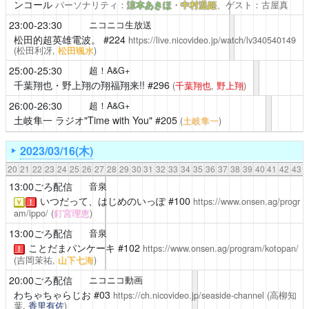
ンコール
パーソナリティ：
涼本あきほ
・
中村温姫
、ゲスト：古屋真
23:00-23:30
ニコニコ生放送
松田的超英雄電波。
#224
https://live.nicovideo.jp/watch/lv340540149
(松田利冴,
松田颯水
)
25:00-25:30
超！A&G+
千葉翔也・野上翔の翔福翔来!!
#296
(
千葉翔也
,
野上翔
)
26:00-26:30
超！A&G+
土岐隼一 ラジオ"Time with You"
#205
(
土岐隼一
)
2023/03/16(木)
20
21
22
23
24
25
26
27
28
29
30
31
32
33
34
35
36
37
38
39
40
41
42
43
13:00ごろ配信
音泉
いつだって、はじめのいっぽ
#100
https://www.onsen.ag/progr
￥
！
am/ippo/
(
釘宮理恵
)
13:00ごろ配信
音泉
ことだまパンケーキ
#102
https://www.onsen.ag/program/kotopan/
！
(吉岡茉祐,
山下七海
)
20:00ごろ配信
ニコニコ動画
わちゃちゃらじお
#03
https://ch.nicovideo.jp/seaside-channel
(高柳知
葉,
香里有佐
)