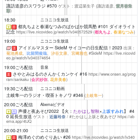
諏訪道彦のスワラジ
#570
ゲスト：渡辺菜生子
(諏訪道彦,
紫月杏朱
彩
)
18:30
ニコニコ生放送
都丸ちよと春瀬なつみのぱかぱか競馬塾
#101 ダイオライト
￥
！
記念
https://live.nicovideo.jp/watch/lv340572529
(
都丸ちよ
,
春瀬なつみ
)
19:00
ニコニコ生放送
アイドルマスター SideM サイコーの日生配信！2023
出演：
！
菊池勇成
、
比留間俊哉
、
汐谷文康
、
宮﨑雅也
#SideM
https://live.nicovid
eo.jp/watch/lv340374654
19:00ごろ配信
音泉
さやとみはるのさんかくカンケイ
#16
https://www.onsen.ag/prog
！
ram/sankaku
(
会沢紗弥
,
花井美春
)
19:30ごろ配信
ニコニコ動画
土岐隼一のラジオ・喫茶トキノワ
#346
(
土岐隼一
)
20:00ごろ配信
Abemaビデオ
声優と夜あそび2022
【火：
たかはし智秋
×
上坂すみれ
】 #4
￥
再
0 延長生放送
ゲスト：
近藤玲奈
/ #たかはし上坂と夜あそび
https://ab
ema.app/4tJQ
20:00-21:00
ニコニコ生放送
梅澤めぐのめぐりあい
#26
https://live.nicovideo.jp/watch/lv340
￥
！