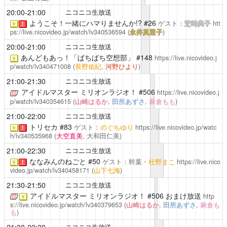
20:00-21:00
ニコニコ生放送
ようこそ！一緒にハマりませんか!?
#26
ゲスト：
芝崎典子
htt
￥
！
ps://live.nicovideo.jp/watch/lv340536594
(
永井真里子
)
20:00-21:00
ニコニコ生放送
あんどもあっ！「ぱちぱち空想部」
#148
https://live.nicovideo.j
￥
p/watch/lv340471008
(
長野佑紀
,
河野ひより
)
21:00-21:30
ニコニコ生放送
アイドルマスター ミリオンラジオ！
#506
https://live.nicovideo.j
p/watch/lv340354615
(
山崎はるか
,
田所あずさ
,
麻倉もも
)
21:00-22:00
ニコニコ生放送
トリセカ
#83
ゲスト：
のぐちゆり
https://live.nicovideo.jp/watc
￥
！
h/lv340535968
(
大空直美
, 大和田仁美)
21:00-22:30
ニコニコ生放送
ななみんのねごと
#50
ゲスト：幹葉・
杜野まこ
https://live.nico
￥
！
video.jp/watch/lv340458171
(
山下七海
)
21:30-21:50
ニコニコ生放送
アイドルマスター ミリオンラジオ！
#506 おまけ放送
http
￥
s://live.nicovideo.jp/watch/lv340379653
(
山崎はるか
,
田所あずさ
,
麻倉も
も
)