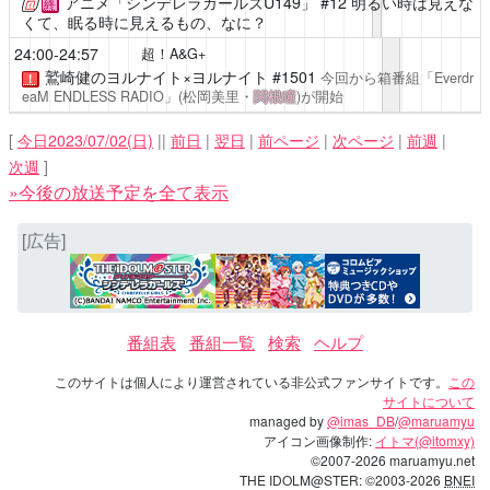
アニメ「シンデレラガールズU149」
#12 明るい時は見えな
終
くて、眠る時に見えるもの、なに？
24:00-24:57
超！A&G+
鷲崎健のヨルナイト×ヨルナイト
#1501
今回から箱番組「Everdr
！
eaM ENDLESS RADIO」(松岡美里・
関根瞳
)が開始
[
今日2023/07/02(日)
||
前日
|
翌日
|
前ページ
|
次ページ
|
前週
|
次週
]
»今後の放送予定を全て表示
[広告]
番組表
番組一覧
検索
ヘルプ
このサイトは個人により運営されている非公式ファンサイトです。
この
サイトについて
managed by
@imas_DB
/
@maruamyu
アイコン画像制作:
イトマ(@itomxy)
©2007-2026 maruamyu.net
THE IDOLM@STER: ©2003-2026
BNEI