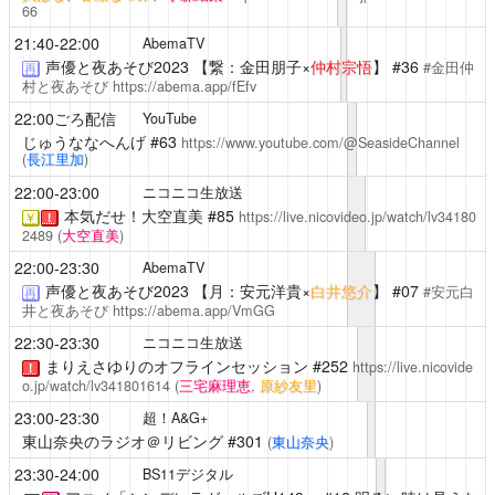
66
21:40-22:00
AbemaTV
声優と夜あそび2023
【繋：金田朋子×
仲村宗悟
】 #36
#金田仲
再
村と夜あそび
https://abema.app/fEfv
22:00ごろ配信
YouTube
じゅうななへんげ
#63
https://www.youtube.com/@SeasideChannel
(
長江里加
)
22:00-23:00
ニコニコ生放送
本気だせ！大空直美
#85
https://live.nicovideo.jp/watch/lv34180
￥
！
2489
(
大空直美
)
22:00-23:30
AbemaTV
声優と夜あそび2023
【月：安元洋貴×
白井悠介
】 #07
#安元白
再
井と夜あそび
https://abema.app/VmGG
22:30-23:30
ニコニコ生放送
まりえさゆりのオフラインセッション
#252
https://live.nicovide
！
o.jp/watch/lv341801614
(
三宅麻理恵
,
原紗友里
)
23:00-23:30
超！A&G+
東山奈央のラジオ＠リビング
#301
(
東山奈央
)
23:30-24:00
BS11デジタル