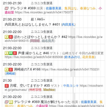
21:00-21:30
ニコニコ生放送
デレラジ☆
#369
出演：
佐藤亜美菜
、
集貝はな
、
春瀬なつみ
、
小
森結梨
https://live.nicovideo.jp/watch/lv341750377
21:00-21:30
超！A&G+
内田真礼とおはなししません？
#401
(
内田真礼
)
21:00-22:00
ニコニコ生放送
ぽわっとぽやっとしませんか？
#42
https://live.nicovideo.jp/w
￥
！
atch/lv341906315
(
関根瞳
,
結名美月
)
21:00-22:00
ニコニコ生放送
声優 縁かうんと
#46
ゲスト：山崎エリイ
今回のみ曜日変更
￥
注
！
https://live.nicovideo.jp/watch/lv341835008
(
鈴木みのり
,
花井美春
)
21:00-22:00
ニコニコ生放送
洲崎綾の7.6
#166
https://live.nicovideo.jp/watch/lv341753231
￥
！
(
洲崎綾
)
21:30
ニコニコ生放送
月曜、空いてますか？
#35
ゲスト：
中島ヨシキ
https://nicochann
！
el.jp/getsumasu/
(
仲村宗悟
,
Machico
)
21:30-22:00
ニコニコ生放送
デレラジ☆
#369 魔法が解けちゃった
出演：
佐藤亜美菜
、
集
￥
貝はな
、
春瀬なつみ
、
小森結梨
https://live.nicovideo.jp/watch/lv3416414