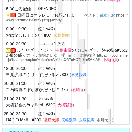
15:30ごろ配信
OPENREC
日曜日はオフレコでお願いします！
ゲスト：
希水しお
https://
￥
！
www.openrec.tv/live/2p8vjq3w58y
19:00-19:30
超！A&G+
おはなししてくの？
#07
(
久野美咲
)
19:00-20:30
ニコニコ生放送
ふたりげーむぷらす
中島由貴
のよにんげーむ 浴衣祭&#96;2
￥
！
3 夜の部
ゲスト：相羽あいな、櫻川めぐ、志崎樺音
https://nicochanne
l.jp/futarigameplus/video/smVYJguQA7oFG7jD4c5AXjAS
(
中島由貴
)
19:30-20:00
超！A&G+
早見沙織のふり～すたいる♪
#638
(
早見沙織
)
20:30-21:00
超！A&G+
白石晴香のぽかぽかたいむ
#144
(
白石晴香
)
21:00-21:30
文化放送
大橋彩香のAny Beat!
#326
(
大橋彩香
)
25:00-25:30
超！A&G+
RADIO M4!!!!
#300
(
濱野大輝
,
天﨑滉平
,
永塚拓馬
, 市川太一)