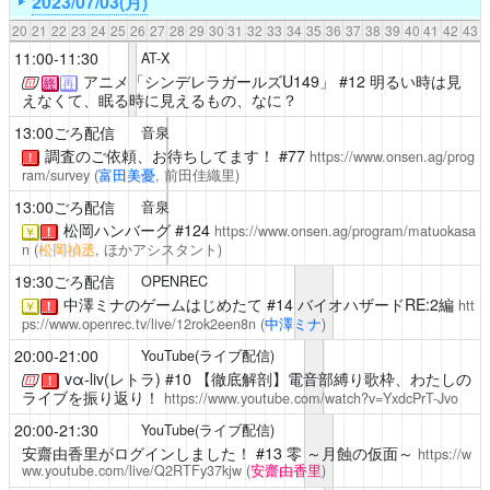
2023/07/03(月)
20
21
22
23
24
25
26
27
28
29
30
31
32
33
34
35
36
37
38
39
40
41
42
43
11:00-11:30
AT-X
アニメ「シンデレラガールズU149」
#12 明るい時は見
終
再
えなくて、眠る時に見えるもの、なに？
13:00ごろ配信
音泉
調査のご依頼、お待ちしてます！
#77
https://www.onsen.ag/prog
！
ram/survey
(
富田美憂
, 前田佳織里)
13:00ごろ配信
音泉
松岡ハンバーグ
#124
https://www.onsen.ag/program/matuokasa
￥
！
n
(
松岡禎丞
, ほかアシスタント)
19:30ごろ配信
OPENREC
中澤ミナのゲームはじめたて
#14 バイオハザードRE:2編
htt
￥
！
ps://www.openrec.tv/live/12rok2een8n
(
中澤ミナ
)
20:00-21:00
YouTube(ライブ配信)
vα-liv(レトラ)
#10 【徹底解剖】電音部縛り歌枠、わたしの
！
ライブを振り返り！
https://www.youtube.com/watch?v=YxdcPrT-Jvo
20:00-21:30
YouTube(ライブ配信)
安齋由香里がログインしました！
#13 零 ～月蝕の仮面～
https://w
ww.youtube.com/live/Q2RTFy37kjw
(
安齋由香里
)