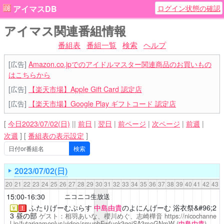
ログイン状態の確認
アイマスDB
アイマス関連番組情報
番組表
番組一覧
検索
ヘルプ
[広告]
Amazon.co.jpでのアイドルマスター関連商品のお買いもの
はこちらから
[広告]
【楽天市場】Apple Gift Card 認定店
[広告]
【楽天市場】Google Play ギフトコード 認定店
[
今日2023/07/02(日)
||
前日
|
翌日
|
前ページ
|
次ページ
|
前週
|
次週
]
[
番組表の表示設定
]
2023/07/02(日)
20
21
22
23
24
25
26
27
28
29
30
31
32
33
34
35
36
37
38
39
40
41
42
43
15:00-16:30
ニコニコ生放送
ふたりげーむぷらす
中島由貴
のよにんげーむ 浴衣祭&#96;2
￥
！
3 昼の部
ゲスト：相羽あいな、櫻川めぐ、志崎樺音
https://nicochanne
l.jp/futarigameplus/video/smupbEwfuek3qeiSA3meGNmW
(
中島由貴
)