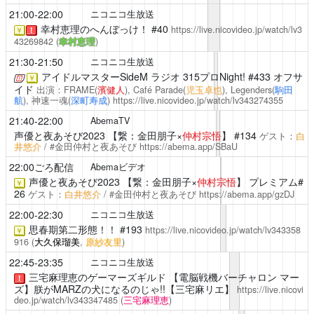
21:00-22:00
ニコニコ生放送
幸村恵理のへんぼっけ！
#40
https://live.nicovideo.jp/watch/lv3
￥
！
43269842
(
幸村恵理
)
21:30-21:50
ニコニコ生放送
アイドルマスターSideM ラジオ 315プロNight!
#433 オフサ
￥
イド
出演：FRAME(
濱健人
), Café Parade(
児玉卓也
), Legenders(
駒田
航
), 神速一魂(
深町寿成
)
https://live.nicovideo.jp/watch/lv343274355
21:40-22:00
AbemaTV
声優と夜あそび2023
【繋：金田朋子×
仲村宗悟
】 #134
ゲスト：
白
井悠介
/ #金田仲村と夜あそび
https://abema.app/SBaU
22:00ごろ配信
Abemaビデオ
声優と夜あそび2023
【繋：金田朋子×
仲村宗悟
】 プレミアム#
￥
26
ゲスト：
白井悠介
/ #金田仲村と夜あそび
https://abema.app/gzDJ
22:00-22:30
ニコニコ生放送
思春期第二形態！！
#193
https://live.nicovideo.jp/watch/lv343358
￥
916
(
大久保瑠美
,
原紗友里
)
22:45-23:35
ニコニコ生放送
三宅麻理恵のゲーマーズギルド
【電脳戦機バーチャロン マー
！
ズ】朕がMARZの犬になるのじゃ!!【三宅麻リエ】
https://live.nicovi
deo.jp/watch/lv343347485
(
三宅麻理恵
)