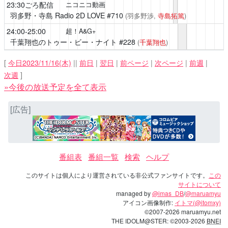
23:30ごろ配信
ニコニコ動画
羽多野・寺島 Radio 2D LOVE
#710
(羽多野渉,
寺島拓篤
)
24:00-25:00
超！A&G+
千葉翔也のトゥー・ビー・ナイト
#228
(
千葉翔也
)
[
今日2023/11/16(木)
||
前日
|
翌日
|
前ページ
|
次ページ
|
前週
|
次週
]
»今後の放送予定を全て表示
[広告]
番組表
番組一覧
検索
ヘルプ
このサイトは個人により運営されている非公式ファンサイトです。
この
サイトについて
managed by
@imas_DB
/
@maruamyu
アイコン画像制作:
イトマ(@itomxy)
©2007-2026 maruamyu.net
THE IDOLM@STER: ©2003-2026
BNEI