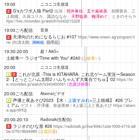
19:00
ニコニコ生放送
G'sカワボ人狼 Part2
出演：
照井春佳
、
五十嵐裕美
、加隈亜衣、三
！
上枝織、久保ユリカ、諏訪ななか、
天野聡美
、
梅澤めぐ
、ときのそら
h
ttps://live.nicovideo.jp/watch/lv343215228
19:00ごろ配信
音泉
天津向のためになるらじお
#107
https://www.onsen.ag/program/ii
！
ne
(向清太朗,
洲崎綾
,
南早紀
)
19:30-20:00
超！A&G+
土岐隼一 ラジオ"Time with You"
#240
(
土岐隼一
)
20:00
ニコニコ生放送
これが北原 -This is KITAHARA-
これ北ゲーム実況ーSeason
￥
！
2-【とっとこハム太郎2 ハムちゃんず大集合でちゅ】02
https://liv
e.nicovideo.jp/watch/lv343400561
(
北原沙弥香
)
20:00ごろ配信
Abemaビデオ
声優と夜あそび2023
【水：
上坂すみれ
×三上枝織】 #26 プレ
￥
ミアム
ゲスト：
芹澤優
、奈波果林 / #上坂三上と夜あそび
https://abem
a.app/6HQj
20:00-20:10
Radiotalk(生配信)
ラジオのひな形
#26
https://radiotalk.jp/live/694c1a3e-f009-471b-a8
！
be-07fb18b94986
(
立花日菜
)