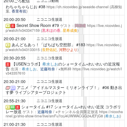
20:00ごろ配信
ニコニコ動画
わちゃちゃらじお
#38
https://ch.nicovideo.jp/seaside-channel
(高柳知
葉,
香里有佐
)
20:00-20:50
ニコニコ生放送
Secret Show Room
#79
ゲスト：
関根瞳
https://live.nicovideo.j
￥
！
p/watch/lv343347159
(
黒木ほの香
,
星希成奏
)
20:00-21:00
ニコニコ生放送
あんどもあっ！「ぱちぱち空想部」
#183
https://live.nicovideo.j
￥
p/watch/lv343133015
(
長野佑紀
,
河野ひより
)
20:30-20:55
ニコニコ生放送
【USENコラボ】
希水しお
のシォータイム×れいれいの近況報
！
告
出演：
希水しお
、
近藤玲奈
/ ※無料枠
https://live.nicovideo.jp/watch/l
v343357610
20:30-21:00
ニコニコ生放送
アニメ「アイドルマスター ミリオンライブ！」
#06 動き出
再
す夢 ライブシアタープロジェクト
20:55-21:30
ニコニコ生放送
シォータイム
#17 シォータイム×れいれい近況 コラボリ
￥
注
！
レー放送
ゲスト：
近藤玲奈
/ ※チャンネル会員限定放送
https://nicocha
nnel.jp/shio-show-time/live/smFu7ccJ4UWWACGG24JEFjG8
(
希水しお
)
21:00-21:30
ニコニコ生放送