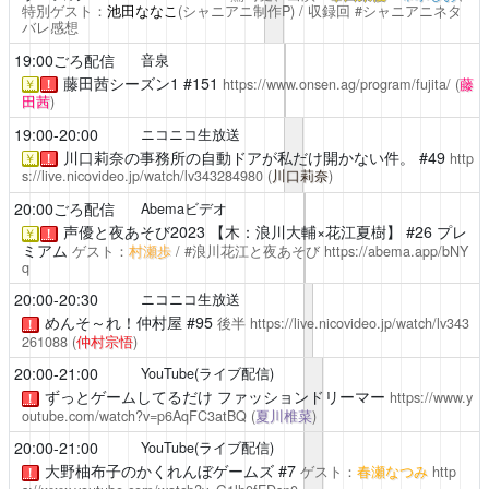
特別ゲスト：
池田ななこ
(シャニアニ制作P) / 収録回 #シャニアニネタ
バレ感想
19:00ごろ配信
音泉
藤田茜シーズン1
#151
https://www.onsen.ag/program/fujita/
(
藤
￥
！
田茜
)
19:00-20:00
ニコニコ生放送
川口莉奈の事務所の自動ドアが私だけ開かない件。
#49
http
￥
！
s://live.nicovideo.jp/watch/lv343284980
(
川口莉奈
)
20:00ごろ配信
Abemaビデオ
声優と夜あそび2023
【木：浪川大輔×花江夏樹】 #26 プレ
￥
！
ミアム
ゲスト：
村瀬歩
/ #浪川花江と夜あそび
https://abema.app/bNY
q
20:00-20:30
ニコニコ生放送
めんそ～れ！仲村屋
#95
後半
https://live.nicovideo.jp/watch/lv343
！
261088
(
仲村宗悟
)
20:00-21:00
YouTube(ライブ配信)
ずっとゲームしてるだけ
ファッションドリーマー
https://www.y
！
outube.com/watch?v=p6AqFC3atBQ
(
夏川椎菜
)
20:00-21:00
YouTube(ライブ配信)
大野柚布子のかくれんぼゲームズ #7
ゲスト：
春瀬なつみ
http
！