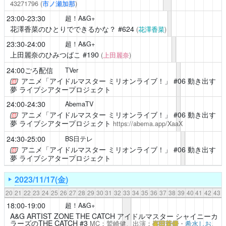
43271796
(
市ノ瀬加那
)
23:00-23:30
超！A&G+
花澤香菜のひとりでできるかな？
#624
(
花澤香菜
)
23:30-24:00
超！A&G+
上田麗奈のひみつばこ
#190
(
上田麗奈
)
24:00ごろ配信
TVer
アニメ「アイドルマスター ミリオンライブ！」
#06 動き出す
夢 ライブシアタープロジェクト
24:00-24:30
AbemaTV
アニメ「アイドルマスター ミリオンライブ！」
#06 動き出す
夢 ライブシアタープロジェクト
https://abema.app/XaaX
24:30-25:00
BS日テレ
アニメ「アイドルマスター ミリオンライブ！」
#06 動き出す
夢 ライブシアタープロジェクト
2023/11/17(金)
20
21
22
23
24
25
26
27
28
29
30
31
32
33
34
35
36
37
38
39
40
41
42
43
18:00-19:00
超！A&G+
A&G ARTIST ZONE THE CATCH
アイドルマスター シャイニーカ
ラーズのTHE CATCH #3
MC：鷲崎健、出演：
峯田茉優
・
希水しお
、