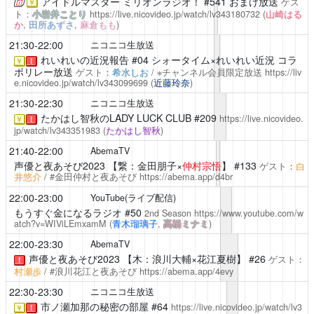
アイドルマスター ミリオンラジオ！
#541 おまけ放送
ゲス
￥
ト：
小岩井ことり
https://live.nicovideo.jp/watch/lv343180732
(
山崎はる
か
,
田所あずさ
,
麻倉もも
)
21:30-22:00
ニコニコ生放送
れいれいの近況報告
#04 シォータイム×れいれい近況 コラ
￥
！
ボリレー放送
ゲスト：
希水しお
/ ※チャンネル会員限定放送
https://liv
e.nicovideo.jp/watch/lv343099699
(
近藤玲奈
)
21:30-22:30
ニコニコ生放送
たかはし智秋のLADY LUCK CLUB
#209
https://live.nicovideo.
￥
！
jp/watch/lv343351983
(
たかはし智秋
)
21:40-22:00
AbemaTV
声優と夜あそび2023
【繋：金田朋子×
仲村宗悟
】 #133
ゲスト：
白
井悠介
/ #金田仲村と夜あそび
https://abema.app/d4br
22:00-23:00
YouTube(ライブ配信)
もうすぐ金になるラジオ
#50
2nd Season
https://www.youtube.com/w
atch?v=WIViLEmxamM
(
青木瑠璃子
,
髙橋ミナミ
)
22:00-23:30
AbemaTV
声優と夜あそび2023
【木：浪川大輔×花江夏樹】 #26
ゲスト：
！
村瀬歩
/ #浪川花江と夜あそび
https://abema.app/4evy
22:30-23:30
ニコニコ生放送
市ノ瀬加那の秘密の部屋
#64
https://live.nicovideo.jp/watch/lv3
￥
！