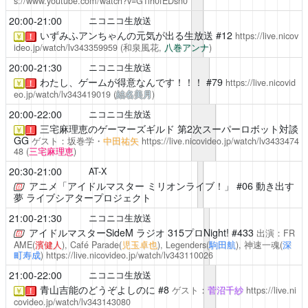
s://www.youtube.com/watch?v=G1lh0fEDsn0
20:00-21:00
ニコニコ生放送
いずみふアンちゃんの元気が出る生放送
#12
https://live.nicov
￥
！
ideo.jp/watch/lv343359959
(和泉風花,
八巻アンナ
)
20:00-21:30
ニコニコ生放送
わたし、ゲームが得意なんです！！！
#79
https://live.nicovid
￥
！
eo.jp/watch/lv343419019
(
結名美月
)
20:00-22:00
ニコニコ生放送
三宅麻理恵のゲーマーズギルド
第2次スーパーロボット対談
￥
！
GG
ゲスト：坂巻学・
中田祐矢
https://live.nicovideo.jp/watch/lv3433474
48
(
三宅麻理恵
)
20:30-21:00
AT-X
アニメ「アイドルマスター ミリオンライブ！」
#06 動き出す
夢 ライブシアタープロジェクト
21:00-21:30
ニコニコ生放送
アイドルマスターSideM ラジオ 315プロNight!
#433
出演：FR
AME(
濱健人
), Café Parade(
児玉卓也
), Legenders(
駒田航
), 神速一魂(
深
町寿成
)
https://live.nicovideo.jp/watch/lv343110026
21:00-22:00
ニコニコ生放送
青山吉能のどうぞよしのに #8
ゲスト：
菅沼千紗
https://live.ni
￥
！
covideo.jp/watch/lv343143080