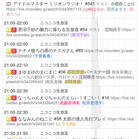
アイドルマスター ミリオンラジオ！
#541
ゲスト:
小岩井ことり
https://live.nicovideo.jp/watch/lv343067115
(
山崎はるか
,
田所あずさ
,
麻
倉もも
)
21:00-22:00
ニコニコ生放送
菅沼千紗の魅力に落ちる生放送
#54
ゲスト：
芝崎典子
https://
￥
！
live.nicovideo.jp/watch/lv343409367
(
菅沼千紗
)
21:00-22:00
ニコニコ生放送
ナナメ後ろの席のチスガさん
#85
https://live.nicovideo.jp/watc
￥
！
h/lv343269822
(
千菅春香
)
21:00-22:10
ニコニコ生放送
まゆまゆのまにまに
#06
峯田茉優
バースデー回
相良茉優は
￥
！
スケジュールの都合で欠席、代打ゲスト
三川華月
https://live.nicovideo.j
p/watch/lv343356402
(相良茉優,
峯田茉優
)
21:00-22:30
ニコニコ生放送
なっちゃんえりちゃんのえらい！すごい！
#16
https://live.nic
￥
！
ovideo.jp/watch/lv343336403
(
高森奈津美
,
松井恵理子
)
21:00-22:30
ニコニコ生放送
ななみんのねごと
#58 太鼓の達人先行プレイ
https://live.nico
￥
！
video.jp/watch/lv343391941
(
山下七海
)
21:30-21:50
ニコニコ生放送