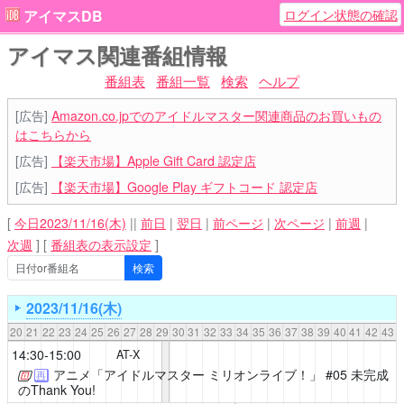
ログイン状態の確認
アイマスDB
アイマス関連番組情報
番組表
番組一覧
検索
ヘルプ
[広告]
Amazon.co.jpでのアイドルマスター関連商品のお買いもの
はこちらから
[広告]
【楽天市場】Apple Gift Card 認定店
[広告]
【楽天市場】Google Play ギフトコード 認定店
[
今日2023/11/16(木)
||
前日
|
翌日
|
前ページ
|
次ページ
|
前週
|
次週
]
[
番組表の表示設定
]
2023/11/16(木)
20
21
22
23
24
25
26
27
28
29
30
31
32
33
34
35
36
37
38
39
40
41
42
43
14:30-15:00
AT-X
アニメ「アイドルマスター ミリオンライブ！」
#05 未完成
再
のThank You!