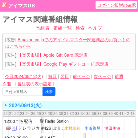
ログイン状態の確認
アイマスDB
アイマス関連番組情報
番組表
番組一覧
検索
ヘルプ
[広告]
Amazon.co.jpでのアイドルマスター関連商品のお買いもの
はこちらから
[広告]
【楽天市場】Apple Gift Card 認定店
[広告]
【楽天市場】Google Play ギフトコード 認定店
[
今日2024/08/13(火)
||
前日
|
翌日
|
前ページ
|
次ページ
|
前週
|
次週
]
[
番組表の表示設定
]
2024/08/13(火)
20
21
22
23
24
25
26
27
28
29
30
31
32
33
34
35
36
37
38
39
40
41
42
43
12:00ごろ配信
響 Radio Station
デレラジ☆
#426
出演：
木村珠莉
、
小市眞琴
、
津田美波
再
19:30-20:00
超！A&G+