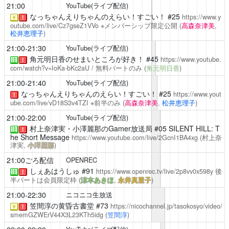
21:00
YouTube(ライブ配信)
なっちゃんえりちゃんのえらい！すごい！
#25
https://www.y
￥
！
outube.com/live/Cz7gseZ1VVo
※メンバーシップ限定公開
(
高森奈津美
,
松井恵理子
)
21:00-21:30
YouTube(ライブ配信)
角元明日香のせまいところが好き！
#45
https://www.youtube.
注
！
com/watch?v=IoKa-bKc2aU
/ 無料パートのみ
(
角元明日香
)
21:00-21:40
YouTube(ライブ配信)
なっちゃんえりちゃんのえらい！すごい！
#25
https://www.yout
！
ube.com/live/vD18S3v4TZI
※前半のみ
(
高森奈津美
,
松井恵理子
)
21:00-22:00
YouTube(ライブ配信)
村上奈津実・小澤麗那のGamer放送局
#05 SILENT HILL: T
注
！
he Short Message
https://www.youtube.com/live/2GcnI1BA4xg
(村上奈
津実,
小澤麗那
)
21:00ごろ配信
OPENREC
しぇあはうしゅ
#91
https://www.openrec.tv/live/2p8vv0x598y
後
注
！
半パートは会員限定枠
(
涼本あきほ
,
永井真里子
)
21:00-22:30
ニコニコ生放送
笠間淳の黄昏古書堂
#73
https://nicochannel.jp/tasokosyo/video/
￥
！
smemGZWErV44X3L23KTh5idg
(
笠間淳
)