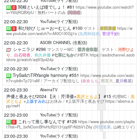
22:00-22:30
YouTube(ライブ配信)
関根といえば瞳でしょ！
#81
https://www.youtube.com/watch?
注
！
v=Y65jRQBXjrU
/ 無料パートのみ
(
関根瞳
)
22:00-22:30
YouTube(ライブ配信)
和び紗び じゅーおーむじん
#100
ゲスト：
峯田茉優
https://w
注
！
ww.youtube.com/watch?v=M0O1XIGjj1o
(
丸岡和佳奈
,
菅沼千紗
)
22:00-22:30
ASOBI CHANNEL (生配信)
シャニラジ
#296
マンスリーMC：
紫月杏朱彩
、ゲスト：
河野ひよ
り
、
白石晴香
、
和久井優
#
七草にちか
のHBTK
https://asobichannel.asob
istore.jp/watch/aq5f3p424p
22:00-22:30
YouTube(ライブ配信)
TrySailのTRYangle harmony
#551
https://www.youtube.com/watc
注
h?v=pb8vTp721aM
/ アーカイブ配信なし
(
麻倉もも
,
雨宮天
,
夏川椎菜
)
22:00-23:30
AbemaTV
声優と夜あそび2024
【火：
芹澤優
×
黒沢ともよ
】 #15
代理MC：
黒
沢ともよ
※
上坂すみれ
はお休み / #上坂芹澤と夜あそび
https://abema.a
pp/rrwH
22:30-23:00
YouTube(ライブ配信)
これって推し事なんです
#126
https://www.youtube.com/playlis
注
！
t?list=PL_bxNOomBHvHzR2I131jqdIFrN2bV1Z6y
(
阿部里果
, 山崎エリイ)
23:00-23:30
YouTube(ライブ配信)