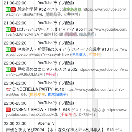
21:00-22:00
YouTube(ライブ配信)
所定外学習
#52
ゲスト：
涼本あきほ
https://www.youtube.com/
注
！
watch?v=KIhs9a71twE
(
芝崎典子
, 安井咲希)
21:00-22:00
YouTube(ライブ配信)
ぽわっとぽやっとしませんか？
#55
https://www.youtube.com/
注
！
live/NcDAH9dMH3A
全編無料公開
(
関根瞳
,
結名美月
)
22:00-22:20
YouTube(ライブ配信)
伊東健人・狩野翔のスイどう
スイーツ会議室 #13
https://ww
注
！
w.youtube.com/watch?v=x8zsvnPTrvw
(
伊東健人
,
狩野翔
)
22:00-22:30
YouTube(ライブ配信)
戸松遥のココロ☆ハルカス
#502
https://www.youtube.com/wat
注
！
ch?v=LpVQ6oOLM2M
(
戸松遥
)
22:00-22:30
YouTube(ライブ配信)
CINDERELLA PARTY!
#510
https://www.youtube.com/watch?v=_
wskOeu_64o
(
原紗友里
,
青木瑠璃子
)
22:00-23:00
YouTube(ライブ配信)
ONSEN！SHOW・TIME！
#46
ゲスト：結川あさき
https://www.
！
youtube.com/live/xXvS6uoJxCE
(
千葉翔也
, 鈴代紗弓)
22:00-23:30
AbemaTV
声優と夜あそび2024
【水：森久保祥太郎×
石川界人
】 #15
ゲス