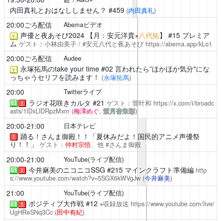
内田真礼とおはなししません？
#459
(
内田真礼
)
20:00ごろ配信
Abemaビデオ
声優と夜あそび2024
【月：安元洋貴×
八代拓
】 #15 プレミア
￥
ム
ゲスト：小林由美子 / #安元八代と夜あそび
https://abema.app/kLo1
20:00ごろ配信
Audee
永塚拓馬のtake your time
#02 言われたら”ほかほか気分"にな
￥
っちゃうセリフを読みます！
(
永塚拓馬
)
20:00
Twitterライブ
ラジオ花咲きカルタ
#21
ゲスト：菅叶和
https://x.com/i/broadc
注
！
asts/1lDxLlDRpzMxm
(
梅澤めぐ
,
紫月杏朱彩
)
20:00-21:00
日本テレビ
踊る！さんま御殿！！「夏休みだよ！国民的アニメ声優祭
！
り！！」
ゲスト：
仲村宗悟
、他 #さんま御殿
20:00-21:00
YouTube(ライブ配信)
今井麻美のニコニコSSG
#215 マインクラフト準備編
http
注
！
s://www.youtube.com/watch?v=5SGX6kWVgJw
(
今井麻美
)
21:00
YouTube(ライブ配信)
ポジティブ大作戦
#12
※収録放送
https://www.youtube.com/live/
注
！
UgHReSNq3Cc
(
田中有紀
)