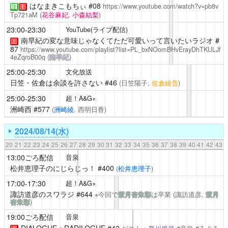
はなまきこもちぃ
#08
https://www.youtube.com/watch?v=pb8v
注
！
Tp721aM
(
花谷麻妃
,
小森結梨
)
23:00-23:30
YouTube(ライブ配信)
南早紀の変な意味じゃなくてただ可愛いって言いたいラジオ
#
！
87
https://www.youtube.com/playlist?list=PL_bxNOomBHvErayDhTKULJf
4eZqroB00q
(
南早紀
)
25:00-25:30
文化放送
日笠・佐倉は余談を許さない
#46
(日笠陽子,
佐倉綾音
)
25:00-25:30
超！A&G+
洲崎西
#577
(
洲崎綾
, 西明日香)
2024/08/14(水)
20
21
22
23
24
25
26
27
28
29
30
31
32
33
34
35
36
37
38
39
40
41
42
43
13:00ごろ配信
音泉
松井恵理子のにじらじっ！
#400
(
松井恵理子
)
17:00-17:30
超！A&G+
諏訪道彦のスワラジ
#644
※今回で
紫月杏朱彩
は卒業
(諏訪道彦,
紫月
杏朱彩
)
19:00ごろ配信
音泉
DIALOGUE＋RADILOGUE #42