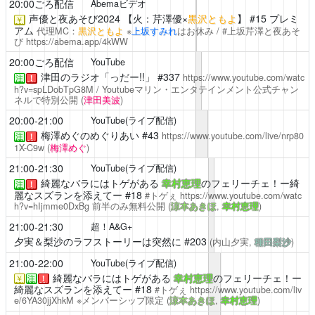
20:00ごろ配信
Abemaビデオ
声優と夜あそび2024
【火：
芹澤優
×
黒沢ともよ
】 #15 プレミ
￥
アム
代理MC：
黒沢ともよ
※
上坂すみれ
はお休み / #上坂芹澤と夜あそ
び
https://abema.app/4kWW
20:00ごろ配信
YouTube
津田のラジオ「っだー!!」
#337
https://www.youtube.com/watc
注
！
h?v=spLDobTpG8M
/ Youtubeマリン・エンタテインメント公式チャン
ネルで特別公開
(
津田美波
)
20:00-21:00
YouTube(ライブ配信)
梅澤めぐのめぐりあい
#43
https://www.youtube.com/live/nrp80
注
！
1X-C9w
(
梅澤めぐ
)
21:00-21:30
YouTube(ライブ配信)
綺麗なバラにはトゲがある
幸村恵理
のフェリーチェ！ー綺
注
！
麗なスズランを添えてー #18
#トゲぇ
https://www.youtube.com/watc
h?v=hIjmme0DxBg
前半のみ無料公開
(
涼本あきほ
,
幸村恵理
)
21:00-21:30
超！A&G+
夕実＆梨沙のラフストーリーは突然に
#203
(内山夕実,
種田梨沙
)
21:00-22:00
YouTube(ライブ配信)
綺麗なバラにはトゲがある
幸村恵理
のフェリーチェ！ー
￥
注
！
綺麗なスズランを添えてー #18
#トゲぇ
https://www.youtube.com/liv
e/6YA30jjXhkM
※メンバーシップ限定
(
涼本あきほ
,
幸村恵理
)