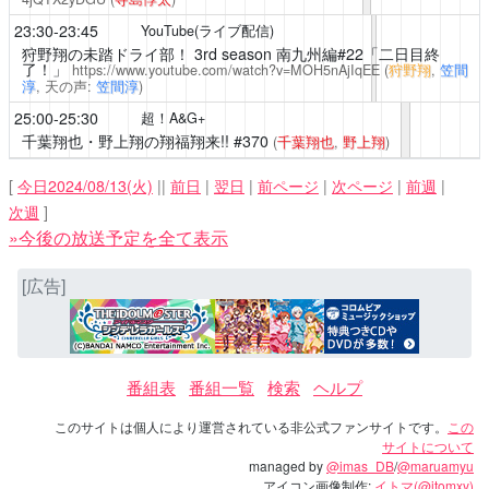
23:30-23:45
YouTube(ライブ配信)
狩野翔の未踏ドライ部！
3rd season 南九州編#22「二日目終
了！」
https://www.youtube.com/watch?v=MOH5nAjIqEE
(
狩野翔
,
笠間
淳
, 天の声:
笠間淳
)
25:00-25:30
超！A&G+
千葉翔也・野上翔の翔福翔来!!
#370
(
千葉翔也
,
野上翔
)
[
今日2024/08/13(火)
||
前日
|
翌日
|
前ページ
|
次ページ
|
前週
|
次週
]
»今後の放送予定を全て表示
[広告]
番組表
番組一覧
検索
ヘルプ
このサイトは個人により運営されている非公式ファンサイトです。
この
サイトについて
managed by
@imas_DB
/
@maruamyu
アイコン画像制作:
イトマ(@itomxy)