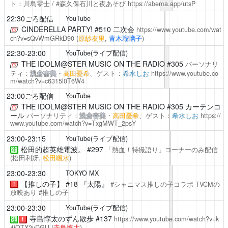
ト：川島零士 / #森久保石川と夜あそび
https://abema.app/utsP
22:30ごろ配信
YouTube
CINDERELLA PARTY!
#510 二次会
https://www.youtube.com/wat
ch?v=sQvWmGRkD90
(
原紗友里
,
青木瑠璃子
)
22:30-23:00
YouTube(ライブ配信)
THE IDOLM@STER MUSIC ON THE RADIO
#305
パーソナリ
ティ：
浅倉杏美
・
高田憂希
、ゲスト：
希水しお
https://www.youtube.co
m/watch?v=c6315l0T6W4
23:00ごろ配信
YouTube
THE IDOLM@STER MUSIC ON THE RADIO
#305 カーテンコ
ール
パーソナリティ：
浅倉杏美
・
高田憂希
、ゲスト：
希水しお
https://
www.youtube.com/watch?v=TxgMWT_2psY
23:00-23:15
YouTube(ライブ配信)
松田的超英雄電波。
#297
「熱血！特撮語り」コーナーのみ配信
注
(松田利冴,
松田颯水
)
23:00-23:30
TOKYO MX
【推しの子】 #18 『太陽』
#シャニマス推しの子コラボ TVCMの
！
放映あり #推しの子
23:00-23:30
YouTube(ライブ配信)
寺島惇太のずん散歩
#137
https://www.youtube.com/watch?v=k
注
！
4jQTX2yDGU
(
寺島惇太
)