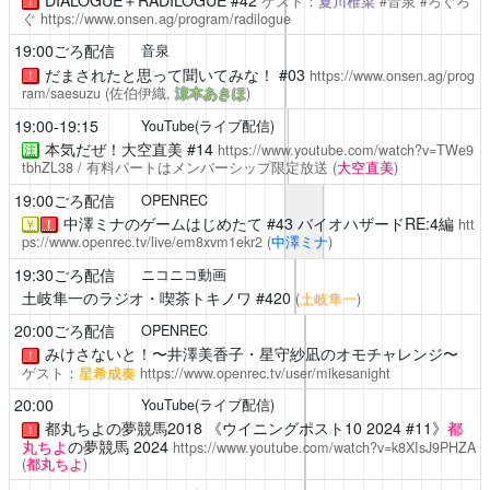
ゲスト：
夏川椎菜
#音泉 #ろぐろ
！
ぐ
https://www.onsen.ag/program/radilogue
19:00ごろ配信
音泉
だまされたと思って聞いてみな！
#03
https://www.onsen.ag/prog
！
ram/saesuzu
(佐伯伊織,
涼本あきほ
)
19:00-19:15
YouTube(ライブ配信)
本気だぜ！大空直美
#14
https://www.youtube.com/watch?v=TWe9
注
tbhZL38
/ 有料パートはメンバーシップ限定放送
(
大空直美
)
19:00ごろ配信
OPENREC
中澤ミナのゲームはじめたて
#43 バイオハザードRE:4編
htt
￥
！
ps://www.openrec.tv/live/em8xvm1ekr2
(
中澤ミナ
)
19:30ごろ配信
ニコニコ動画
土岐隼一のラジオ・喫茶トキノワ
#420
(
土岐隼一
)
20:00ごろ配信
OPENREC
みけさないと！〜井澤美香子・星守紗凪のオモチャレンジ〜
！
ゲスト：
星希成奏
https://www.openrec.tv/user/mikesanight
20:00
YouTube(ライブ配信)
都丸ちよの夢競馬2018
《ウイニングポスト10 2024 #11》
都
！
丸ちよ
の夢競馬 2024
https://www.youtube.com/watch?v=k8XIsJ9PHZA
(
都丸ちよ
)