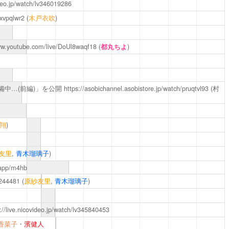
ideo.jp/watch/lv346019286
8xvpqlwr2
(
木戸衣吹
)
ww.youtube.com/live/DoUl8waqf18
(
都丸ちよ
)
備中…(前編)」を公開
https://asobichannel.asobistore.jp/watch/pruqtvl93
(
村
翔
)
友里
,
青木瑠璃子
)
.app/m4hb
4244481
(
原紗友里
,
青木瑠璃子
)
://live.nicovideo.jp/watch/lv345840453
香菜子
・
濱健人