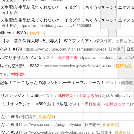
ーズ生配信
生配信見てくれないと、イタズラしちゃうぞ♥ ～シャニマス＆シャニソ
、
高山祐介
ーズ生配信
生配信見てくれないと、イタズラしちゃうぞ♥ ～シャニマス＆シャニソ
、
高山祐介
https://live.nicovideo.jp/watch/lv346003653
h You"
#289
(
土岐隼一
)
4
【水：森久保祥太郎×
石川界人
】 #22 プレミアム
#森久保石川と夜あそ
ぐみ！
#174
https://www.youtube.com/@ohisamagumi/videos
(日笠陽子,
日
ハマりませんか!?
#45
ゲスト：
黒木ほの香
https://live.nicovideo.jp/watch/
ちぱち空想部」
#232
https://live.nicovideo.jp/watch/lv345843961
(
長野佑紀
,
スト:
仲村宗悟
回記念！こっこちゃんの雑レシピパーティーフルコース！
ゲスト：
南早紀
ミリオンラジオ！
#590
ゲスト：
田村奈央
/ ※
山崎はるか
はお休み
https://liv
 ミリオンラジオ！
#590 おまけ放送
ゲスト：
田村奈央
/ ※
山崎はるか
はお
さない
#56
(日笠陽子,
佐倉綾音
)
さない
#56
https://www.onsen.ag/program/yodan
(日笠陽子,
佐倉綾音
)
さない
#56
https://www.youtube.com/@yodan.yurusanai
(日笠陽子,
佐倉綾音
)