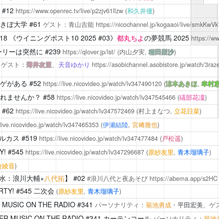
#12
https://www.openrec.tv/live/p2zjv61llzw
(
和久井優
)
きぼ大学
#61
ゲスト：青山吉能
https://nicochannel.jp/kogaaoi/live/smkKw
18
《ウイニングポスト10 2025 #03》
都丸ちよ
の夢競馬 2025
https://
ーリーは突然に
#239
https://qlover.jp/lst/
(内山夕実,
種田梨沙
)
4
ゲスト：
薄井友里
、
天音ゆかり
https://asobichannel.asobistore.jp/watch/3ra
ゲがある
#52
https://live.nicovideo.jp/watch/lv347490120
(
涼本あきほ
,
幸村
れませんか？
#58
https://live.nicovideo.jp/watch/lv347545466
(
礒部花凜
)
#62
https://live.nicovideo.jp/watch/lv347572469
(村上まなつ,
立花日菜
)
/live.nicovideo.jp/watch/lv347465353
(
伊瀬結陸
,
宮﨑雅也
)
ルカス
#519
https://live.nicovideo.jp/watch/lv347477484
(
戸松遥
)
Y!
#545
https://live.nicovideo.jp/watch/lv347296687
(
原紗友里
,
青木瑠璃子
)
倉綾音
)
水：浪川大輔×
八代拓
】 #02
#浪川八代と夜あそび
https://abema.app/s2HC
RTY!
#545 二次会
(
原紗友里
,
青木瑠璃子
)
MUSIC ON THE RADIO
#341
パーソナリティ：
菊池勇成
・
平田宏美
、ゲ
R MUSIC ON THE RADIO
#341 カーテンコール
パーソナリティ：
菊池