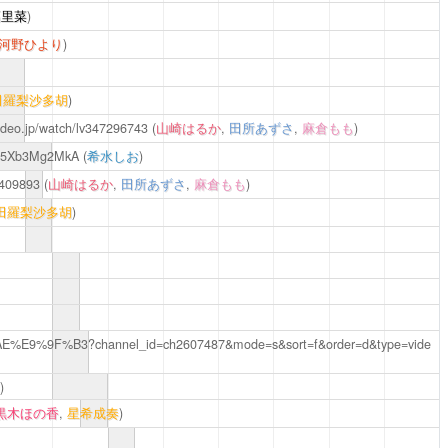
高里菜
)
河野ひより
)
田羅梨沙多胡
)
ovideo.jp/watch/lv347296743
(
山崎はるか
,
田所あずさ
,
麻倉もも
)
DDz5Xb3Mg2MkA
(
希水しお
)
47409893
(
山崎はるか
,
田所あずさ
,
麻倉もも
)
田羅梨沙多胡
)
%E9%9F%B3?channel_id=ch2607487&mode=s&sort=f&order=d&type=vide
)
黒木ほの香
,
星希成奏
)