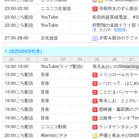
23:00-23:30
ニコニコ生放送
寺島惇太のずん散歩
！
23:00ごろ配信
YouTube
松田的超英雄電波。
#3
23:30ごろ配信
YouTube
狩野翔の未踏ドライ部
淳
, 天の声:
笠間淳
)
27:30-28:00
文化放送
夕実＆梨沙のラフス
再
2025/04/24(木)
20
21
22
23
24
25
26
27
12:00-13:00
YouTube(ライブ配信)
長月あおいのStreaming 
13:00ごろ配信
音泉
トリコロールカラー
！
13:00ごろ配信
音泉
いつだって、はじめ
！
13:00ごろ配信
音泉
ことだまパンケーキ
！
19:00ごろ配信
音泉
希水しお、ととのい
！
19:00ごろ配信
音泉
鷲崎健・藤田茜のグ
！
19:00ごろ配信
音泉
土岐隼一 ラジオ"Time 
！
19:00ごろ配信
ニコニコ動画
ケンタゲンタエンタ
！
20:00ごろ配信
Abemaビデオ
声優と夜あそび202
￥