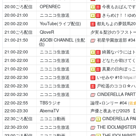
20:00ごろ配信
OPENREC
今夜もおばんです
￥
！
20:00-21:00
ニコニコ生放送
きらめけ！！ゆめ
￥
！
20:00-22:00
YouTube(ライブ配信)
都丸ちよの夢競馬20
！
21:00ごろ配信
QloveR
夕実＆梨沙のラフスト
21:00-21:50
ASOBI CHANNEL (生配
初星学園放送部
#3
[公式]
信)
21:00-22:00
ニコニコ生放送
綺麗なバラにはト
￥
！
21:00-22:00
ニコニコ生放送
どなたか助けてく
￥
！
21:00-22:00
ニコニコ生放送
真夏の日向ぼっこ
￥
！
22:00-22:30
ニコニコ生放送
いせみや
#10
https:/
！
22:00-22:30
ニコニコ生放送
戸松遥のココロ☆ハ
！
22:00-22:30
ニコニコ生放送
CINDERELLA PART
[公式]
22:00-22:55
TBSラジオ
論理×ロンリー
#04
(
佐
22:00-23:30
AbemaTV
声優と夜あそび2025
【
22:30ごろ配信
ニコニコ動画
CINDERELLA PA
[公式]
￥
22:30-23:00
ニコニコ生放送
THE IDOLM@STER 
[公式]
23:00ごろ配信
ニコニコ動画
THE IDOLM@STE
[公式]
￥