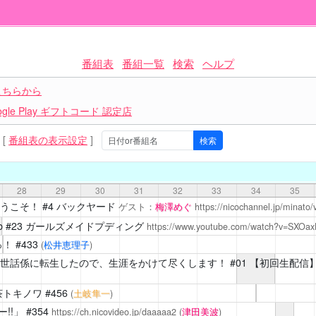
番組表
番組一覧
検索
ヘルプ
こちらから
le Play ギフトコード 認定店
[
番組表の表示設定
]
28
29
30
31
32
33
34
35
うこそ！
#4 バックヤード
ゲスト：
梅澤めぐ
https://nicochannel.jp/minat
b
#23 ガールズメイドプディング
https://www.youtube.com/watch?v=SXOa
っ！
#433
(
松井恵理子
)
世話係に転生したので、生涯をかけて尽くします！
#01 【初回生配信
茶トキノワ
#456
(
土岐隼一
)
!!」
#354
https://ch.nicovideo.jp/daaaaa2
(
津田美波
)