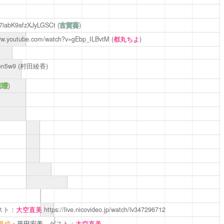
Vk7iabK9afzXJyLGSCt
(
古賀葵
)
www.youtube.com/watch?v=gEbp_ILBvtM
(
都丸ちよ
)
zen5w9
(
村田綾香
)
恵理
)
スト：
大空直美
https://live.nicovideo.jp/watch/lv347296712
勇成
・
平田宏美
、ゲスト：
大空直美