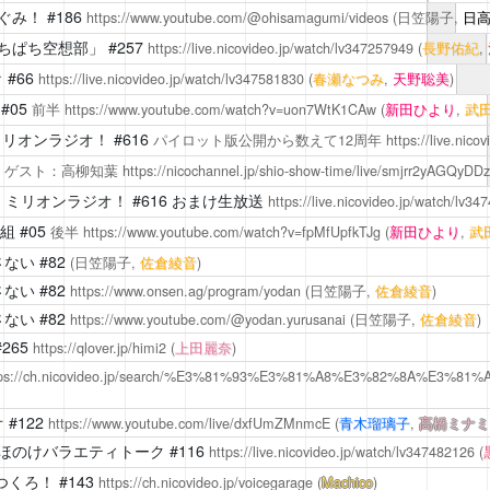
ぐみ！
#186
https://www.youtube.com/@ohisamagumi/videos
(日笠陽子,
日
ちぱち空想部」
#257
https://live.nicovideo.jp/watch/lv347257949
(
長野佑紀
,
☆
#66
https://live.nicovideo.jp/watch/lv347581830
(
春瀬なつみ
,
天野聡美
)
#05
前半
https://www.youtube.com/watch?v=uon7WtK1CAw
(
新田ひより
,
武
ミリオンラジオ！
#616
パイロット版公開から数えて12周年
https://live.nic
4
ゲスト：高柳知葉
https://nicochannel.jp/shio-show-time/live/smjrr2yAGQy
 ミリオンラジオ！
#616 おまけ生放送
https://live.nicovideo.jp/watch/lv3
組
#05
後半
https://www.youtube.com/watch?v=fpMfUpfkTJg
(
新田ひより
,
武
さない
#82
(日笠陽子,
佐倉綾音
)
さない
#82
https://www.onsen.ag/program/yodan
(日笠陽子,
佐倉綾音
)
さない
#82
https://www.youtube.com/@yodan.yurusanai
(日笠陽子,
佐倉綾音
)
265
https://qlover.jp/himi2
(
上田麗奈
)
tps://ch.nicovideo.jp/search/%E3%81%93%E3%81%A8%E3%82%8A%E3%81%AE
オ
#122
https://www.youtube.com/live/dxfUmZMnmcE
(
青木瑠璃子
,
髙橋ミナミ
ほのけバラエティトーク #116
https://live.nicovideo.jp/watch/lv347482126
(
でつくろ！
#143
https://ch.nicovideo.jp/voicegarage
(
Machico
)