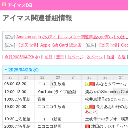
アイマスDB
アイマス関連番組情報
[広告]
Amazon.co.jpでのアイドルマスター関連商品のお買いものは
[広告]
【楽天市場】Apple Gift Card 認定店
[広告]
【楽天市場】Goog
[
今日2025/04/23(水)
||
前日
|
翌日
|
前ページ
|
次ページ
|
前週
|
次週
]
2025/04/23(水)
20
21
22
23
24
25
26
27
08:00-08:20
ニコニコ生放送
みなとタワーへよ
￥
！
12:00-13:00
YouTube(ライブ配信)
湊みやのStreaming Clu
13:00ごろ配信
音泉
松井恵理子のにじらじ
19:00-20:00
ニコニコ生放送
長月あおい様のお
￥
！
あおい
)
19:30ごろ配信
ニコニコ動画
土岐隼一のラジオ・喫
20:00ごろ配信
ニコニコ動画
津田のラジオ「っだー
！