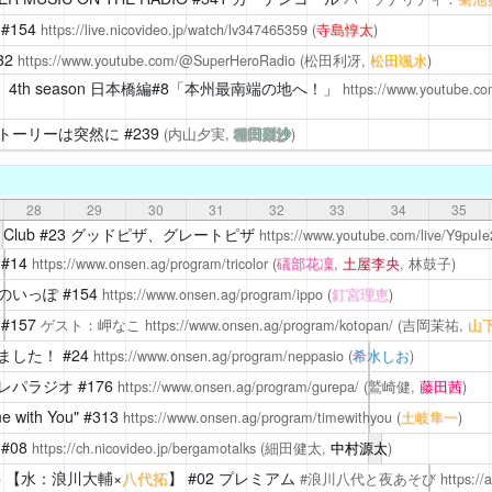
#154
https://live.nicovideo.jp/watch/lv347465359
(
寺島惇太
)
32
https://www.youtube.com/@SuperHeroRadio
(松田利冴,
松田颯水
)
！
4th season 日本橋編#8「本州最南端の地へ！」
https://www.youtube.
トーリーは突然に
#239
(内山夕実,
種田梨沙
)
28
29
30
31
32
33
34
35
Club
#23 グッドピザ、グレートピザ
https://www.youtube.com/live/Y9puI
#14
https://www.onsen.ag/program/tricolor
(
礒部花凜
,
土屋李央
, 林鼓子)
のいっぽ
#154
https://www.onsen.ag/program/ippo
(
釘宮理恵
)
#157
ゲスト：岬なこ
https://www.onsen.ag/program/kotopan/
(吉岡茉祐,
山
ました！
#24
https://www.onsen.ag/program/neppasio
(
希水しお
)
レパラジオ
#176
https://www.onsen.ag/program/gurepa/
(鷲崎健,
藤田茜
)
with You"
#313
https://www.onsen.ag/program/timewithyou
(
土岐隼一
)
#08
https://ch.nicovideo.jp/bergamotalks
(細田健太,
中村源太
)
5
【水：浪川大輔×
八代拓
】 #02 プレミアム
#浪川八代と夜あそび
https:/