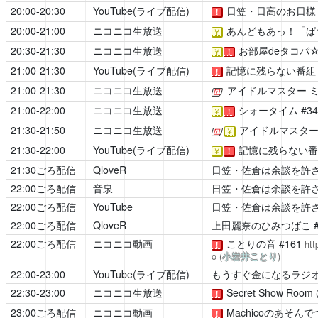
20:00-20:30
YouTube(ライブ配信)
日笠・日高のお日様
！
20:00-21:00
ニコニコ生放送
あんどもあっ！「ぱ
￥
20:30-21:30
ニコニコ生放送
お部屋deタコパ
￥
！
21:00-21:30
YouTube(ライブ配信)
記憶に残らない番組
！
21:00-21:30
ニコニコ生放送
アイドルマスター 
[公式]
21:00-22:00
ニコニコ生放送
シォータイム
#3
￥
！
21:30-21:50
ニコニコ生放送
アイドルマスター
[公式]
￥
21:30-22:00
YouTube(ライブ配信)
記憶に残らない番
￥
！
21:30ごろ配信
QloveR
日笠・佐倉は余談を許
22:00ごろ配信
音泉
日笠・佐倉は余談を許
22:00ごろ配信
YouTube
日笠・佐倉は余談を許
22:00ごろ配信
QloveR
上田麗奈のひみつばこ
#
22:00ごろ配信
ニコニコ動画
ことりの音
#161
ht
！
o
(
小岩井ことり
)
22:00-23:00
YouTube(ライブ配信)
もうすぐ金になるラジ
22:30-23:00
ニコニコ生放送
Secret Show Room
！
23:00ごろ配信
ニコニコ動画
Machicoのあそん
！