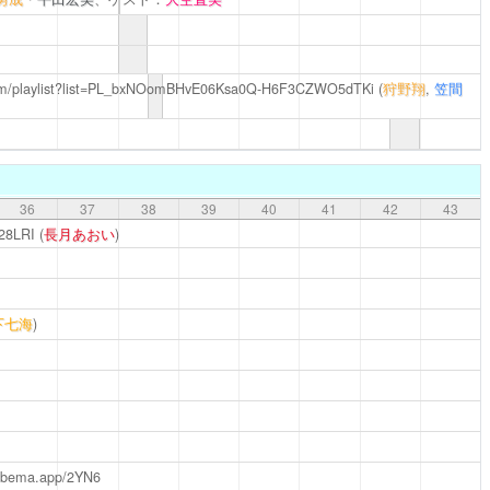
com/playlist?list=PL_bxNOomBHvE06Ksa0Q-H6F3CZWO5dTKi
(
狩野翔
,
笠間
36
37
38
39
40
41
42
43
e28LRI
(
長月あおい
)
下七海
)
/abema.app/2YN6