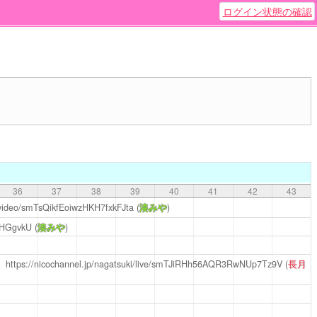
ログイン状態の確認
36
37
38
39
40
41
42
43
o/video/smTsQikfEoiwzHKH7fxkFJta
(
湊みや
)
xHGgvkU
(
湊みや
)
】
https://nicochannel.jp/nagatsuki/live/smTJiRHh56AQR3RwNUp7Tz9V
(
長月