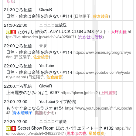
もも
)
21:30ごろ配信
QloveR
日笠・佐倉は余談を許さない
#114
(日笠陽子,
佐倉綾音
)
21:30-22:30
ニコニコ生放送
たかはし智秋のLADY LUCK CLUB
#243
ゲスト：
大坪由佳
ht
￥
！
tps://live.nicovideo.jp/watch/lv349250071
(
たかはし智秋
)
22:00ごろ配信
音泉
日笠・佐倉は余談を許さない
#114
https://www.onsen.ag/program/yo
dan
(日笠陽子,
佐倉綾音
)
22:00ごろ配信
YouTube
日笠・佐倉は余談を許さない
#114
https://www.youtube.com/@yoda
n.yurusanai
(日笠陽子,
佐倉綾音
)
22:00ごろ配信
QloveR
上田麗奈のひみつばこ
#297
https://qlover.jp/himi2
(
上田麗奈
)
22:00-23:00
YouTube(ライブ配信)
もうすぐ金になるラジオ
#154
https://www.youtube.com/@ifukuboch6
43
(
青木瑠璃子
,
髙橋ミナミ
)
22:30-23:00
ニコニコ生放送
Secret Show Room
ほのけバラエティトーク #132
https://liv
￥
！
e.nicovideo.jp/watch/lv349227347
(
黒木ほの香
,
星希成奏
)