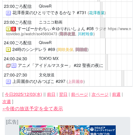
23:00ごろ配信
QloveR
花澤香菜のひとりでできるかな？
#731
(
花澤香菜
)
再
23:00ごろ配信
ニコニコ動画
すーぱーかわちぃ☆ゆりれいしょん
#08
ラジオ
https://www.n
￥
！
icovideo.jp/watch/so45693473
(
薄井友里
,
川村玲奈
)
24:00ごろ配信
QloveR
24時のシンデレラ
#69
(
岡咲美保
,
関根瞳
)
￥
24:00-24:30
TOKYO MX
アニメ「アイドルマスター」
#22 聖夜の夜に
再
27:00-27:30
文化放送
上田麗奈のひみつばこ
#297
(
上田麗奈
)
再
[
今日2025/12/03(水)
||
前日
|
翌日
|
前ページ
|
次ページ
|
前週
|
次週
]
»今後の放送予定を全て表示
[広告]