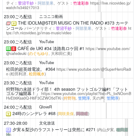
ティ：
菅沼千紗
・
阿部里果
、ゲスト：
竹達彩奈
https://live.nicovideo.jp/
watch/lv349217013
23:00ごろ配信
ニコニコ動画
THE IDOLM@STER MUSIC ON THE RADIO
#373 カーテ
￥
ンコール
パーソナリティ：
菅沼千紗
・
阿部里果
、ゲスト：
竹達彩奈
ht
tps://ch.nicovideo.jp/imas-music/video
23:00ごろ配信
YouTube
CAFÉ de UKI
#34 淡路島ロケ回 #1
https://www.youtube.com/
注
！
@cafedeuki
(
のぐちゆり
, 大和田仁美)
23:00ごろ配信
YouTube
松田的超英雄電波。
#364
https://www.youtube.com/@SuperHeroRadi
o
(松田利冴,
松田颯水
)
23:30ごろ配信
YouTube
狩野翔の未踏ドライ部！
4th season フットゴルフ編#1「フット
ゴルフ編開幕！」
https://www.youtube.com/playlist?list=PL_bxNOomB
HvE06Ksa0Q-H6F3CZWO5dTKi
(
狩野翔
,
笠間淳
, 天の声:
笠間淳
)
24:00ごろ配信
QloveR
24時のシンデレラ
#68
(
岡咲美保
,
関根瞳
)
￥
27:30-28:00
文化放送
夕実＆梨沙のラフストーリーは突然に
#271
(内山夕実,
種田梨
再
沙
)