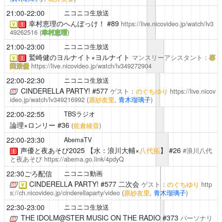
21:00-22:00
ニコニコ生放送
幸村恵理のへんぼっけ！
#89
https://live.nicovideo.jp/watch/lv3
￥
！
49262516
(
幸村恵理
)
21:00-23:00
ニコニコ生放送
鷲崎健のヨルナイト×ヨルナイト
マンスリーアシスタント：
峯
￥
！
田茉優
https://live.nicovideo.jp/watch/lv349272904
22:00-22:30
ニコニコ生放送
CINDERELLA PARTY!
#577
ゲスト：
のぐちゆり
https://live.nicov
ideo.jp/watch/lv349216992
(
原紗友里
,
青木瑠璃子
)
22:00-22:55
TBSラジオ
論理×ロンリー
#36
(
佐倉綾音
)
22:00-23:30
AbemaTV
声優と夜あそび2025
【水：浪川大輔×
八代拓
】 #26
#浪川八代
！
と夜あそび
https://abema.go.link/4pdyQ
22:30ごろ配信
ニコニコ動画
CINDERELLA PARTY!
#577 二次会
ゲスト：
のぐちゆり
http
￥
s://ch.nicovideo.jp/cinderellaparty/video
(
原紗友里
,
青木瑠璃子
)
22:30-23:00
ニコニコ生放送
THE IDOLM@STER MUSIC ON THE RADIO
#373
パーソナリ