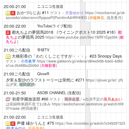
20:00-21:00
ニコニコ生放送
おかづらじお
#11
ゲスト：
天音ゆかり
https://nicochannel.jp/ok
￥
！
azuradio/video/smmRyqszeP2Pxm6mA4HRHHEG
(
伊藤舞音
,
浅見香月
)
20:00-22:00
YouTube(ライブ配信)
都丸ちよの夢競馬2018
《ウイニングポスト10 2025 #18》
都
！
丸ちよ
の夢競馬 2025
https://www.youtube.com/live/1MRf1Egs394
(
都
丸ちよ
)
21:00ごろ配信
学研TV
大橋彩香の「わたくしごとですが・・・」
#23 Snoopy Days
￥
ゲスト：
小市眞琴
https://www.gakkentv.jp/videos/d84ed49b-bde0-4d8d-
a1ca-2b488bc2b06d
(
大橋彩香
)
21:00ごろ配信
QloveR
夕実＆梨沙のラフストーリーは突然に
#271
https://qlover.jp/lst/
(内
山夕実,
種田梨沙
)
21:00-21:50
ASOBI CHANNEL (生配信)
初星学園放送部
#66
ゲスト：
薄井友里
/ ※出演予定の
長月あおい
は収録時体調不良でお休み
https://asobichannel.asobistore.jp/watch/6f8
07maaw
(
村田綾香
)
21:00-22:00
ニコニコ生放送
声優 縁かうんと
#75
https://live.nicovideo.jp/watch/lv349297323
￥
！
(
鈴木みのり
,
花井美春
)