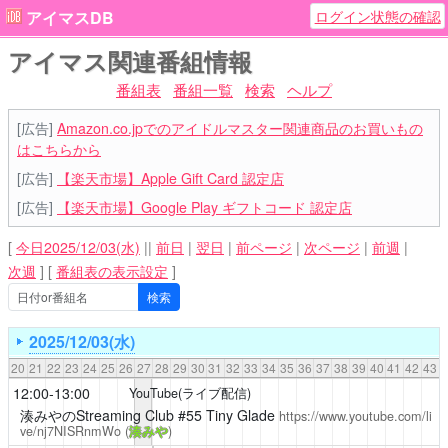
ログイン状態の確認
アイマスDB
アイマス関連番組情報
番組表
番組一覧
検索
ヘルプ
[広告]
Amazon.co.jpでのアイドルマスター関連商品のお買いもの
はこちらから
[広告]
【楽天市場】Apple Gift Card 認定店
[広告]
【楽天市場】Google Play ギフトコード 認定店
[
今日2025/12/03(水)
||
前日
|
翌日
|
前ページ
|
次ページ
|
前週
|
次週
]
[
番組表の表示設定
]
2025/12/03(水)
20
21
22
23
24
25
26
27
28
29
30
31
32
33
34
35
36
37
38
39
40
41
42
43
12:00-13:00
YouTube(ライブ配信)
湊みやのStreaming Club
#55 Tiny Glade
https://www.youtube.com/li
ve/nj7NISRnmWo
(
湊みや
)