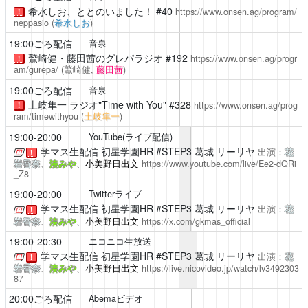
希水しお、ととのいました！
#40
https://www.onsen.ag/program/
！
neppasio
(
希水しお
)
19:00ごろ配信
音泉
鷲崎健・藤田茜のグレパラジオ
#192
https://www.onsen.ag/progr
！
am/gurepa/
(鷲崎健,
藤田茜
)
19:00ごろ配信
音泉
土岐隼一 ラジオ"Time with You"
#328
https://www.onsen.ag/prog
！
ram/timewithyou
(
土岐隼一
)
19:00-20:00
YouTube(ライブ配信)
学マス生配信
初星学園HR #STEP3 葛城 リーリヤ
出演：
花
！
岩香奈
、
湊みや
、
小美野日出文
https://www.youtube.com/live/Ee2-dQRi
_Z8
19:00-20:00
Twitterライブ
学マス生配信
初星学園HR #STEP3 葛城 リーリヤ
出演：
花
！
岩香奈
、
湊みや
、
小美野日出文
https://x.com/gkmas_official
19:00-20:30
ニコニコ生放送
学マス生配信
初星学園HR #STEP3 葛城 リーリヤ
出演：
花
！
岩香奈
、
湊みや
、
小美野日出文
https://live.nicovideo.jp/watch/lv3492303
87
20:00ごろ配信
Abemaビデオ