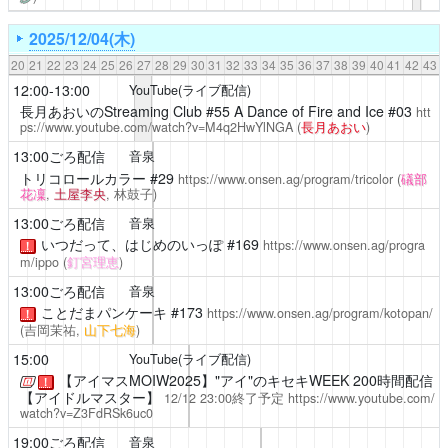
2025/12/04(木)
20
21
22
23
24
25
26
27
28
29
30
31
32
33
34
35
36
37
38
39
40
41
42
43
12:00-13:00
YouTube(ライブ配信)
長月あおいのStreaming Club
#55 A Dance of Fire and Ice #03
htt
ps://www.youtube.com/watch?v=M4q2HwYlNGA
(
長月あおい
)
13:00ごろ配信
音泉
トリコロールカラー
#29
https://www.onsen.ag/program/tricolor
(
礒部
花凜
,
土屋李央
, 林鼓子)
13:00ごろ配信
音泉
いつだって、はじめのいっぽ
#169
https://www.onsen.ag/progra
！
m/ippo
(
釘宮理恵
)
13:00ごろ配信
音泉
ことだまパンケーキ
#173
https://www.onsen.ag/program/kotopan/
！
(吉岡茉祐,
山下七海
)
15:00
YouTube(ライブ配信)
【アイマスMOIW2025】"アイ"のキセキWEEK 200時間配信
！
【アイドルマスター】
12/12 23:00終了予定
https://www.youtube.com/
watch?v=Z3FdRSk6uc0
19:00ごろ配信
音泉