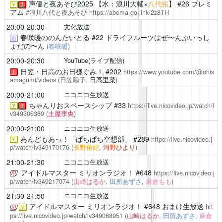
声優と夜あそび2025
【水：浪川大輔×
八代拓
】 #26 プレミ
￥
！
アム
#浪川八代と夜あそび
https://abema.go.link/2z8TH
20:00-20:30
文化放送
春咲暖ののんたいとる
#22 ドライフルーツはぜ〜んぶいっし
再
ょだの〜ん
(
春咲暖
)
20:00-20:30
YouTube(ライブ配信)
日笠・日高のお日様ぐみ！
#202
https://www.youtube.com/@ohis
！
amagumi/videos
(日笠陽子,
日高里菜
)
20:00-21:00
ニコニコ生放送
ちゃんりおスペースシップ
#33
https://live.nicovideo.jp/watch/l
￥
！
v349306389
(
土屋李央
)
20:00-21:00
ニコニコ生放送
あんどもあっ！「ぱちぱち空想部」
#289
https://live.nicovideo.j
￥
p/watch/lv349170176
(
長野佑紀
,
河野ひより
)
21:00-21:30
ニコニコ生放送
アイドルマスター ミリオンラジオ！
#648
https://live.nicovideo.j
p/watch/lv349217074
(
山崎はるか
,
田所あずさ
,
麻倉もも
)
21:30-21:50
ニコニコ生放送
アイドルマスター ミリオンラジオ！
#648 おまけ生放送
htt
￥
ps://live.nicovideo.jp/watch/lv349068951
(
山崎はるか
,
田所あずさ
,
麻倉