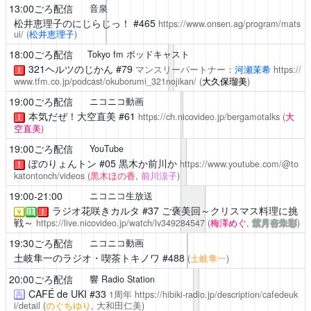
13:00ごろ配信
音泉
松井恵理子のにじらじっ！
#465
https://www.onsen.ag/program/mats
ui/
(
松井恵理子
)
18:00ごろ配信
Tokyo fm ポッドキャスト
321ヘルツのじかん
#79
マンスリーパートナー：
河瀬茉希
https://
！
www.tfm.co.jp/podcast/okuborumi_321nojikan/
(
大久保瑠美
)
19:00ごろ配信
ニコニコ動画
本気だぜ！大空直美
#61
https://ch.nicovideo.jp/bergamotalks
(
大
！
空直美
)
19:00ごろ配信
YouTube
ぽのりょんトン
#05 黒木か前川か
https://www.youtube.com/@to
！
katontonch/videos
(
黒木ほの香
,
前川涼子
)
19:00-21:00
ニコニコ生放送
ラジオ花咲きカルタ
#37 ご褒美回～クリスマス料理に挑
￥
注
！
戦～
https://live.nicovideo.jp/watch/lv349284547
(
梅澤めぐ
,
紫月杏朱彩
)
19:30ごろ配信
ニコニコ動画
土岐隼一のラジオ・喫茶トキノワ
#488
(
土岐隼一
)
20:00ごろ配信
響 Radio Station
CAFÉ de UKI
#33
1周年
https://hibiki-radio.jp/description/cafedeuk
再
i/detail
(
のぐちゆり
, 大和田仁美)