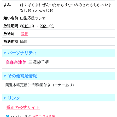
よみ
はくばくぷれぜんつたかもりなつみみさわさちかのやま
なしおうえんらじお
短い名前
山梨応援ラジオ
放送期間
2019-10
～
2021-09
放送局
音泉
放送周期
隔週
パーソナリティ
高森奈津美
,
三澤紗千香
その他補足情報
隔週木曜更新(一部動画付きコーナーあり)
リンク
番組の公式サイト
ハッシュタグ
:
#梨ラジ
#音泉