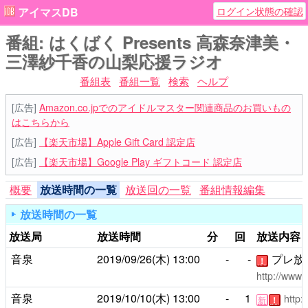
ログイン状態の確認
アイマスDB
番組: はくばく Presents 高森奈津美・
三澤紗千香の山梨応援ラジオ
番組表
番組一覧
検索
ヘルプ
[広告]
Amazon.co.jpでのアイドルマスター関連商品のお買いもの
はこちらから
[広告]
【楽天市場】Apple Gift Card 認定店
[広告]
【楽天市場】Google Play ギフトコード 認定店
概要
放送時間の一覧
放送回の一覧
番組情報編集
放送時間の一覧
放送局
放送時間
分
回
放送内容
音泉
2019/09/26(木)
13:00
-
-
プレ放
！
http://www.
音泉
2019/10/10(木)
13:00
-
1
http:
新
！