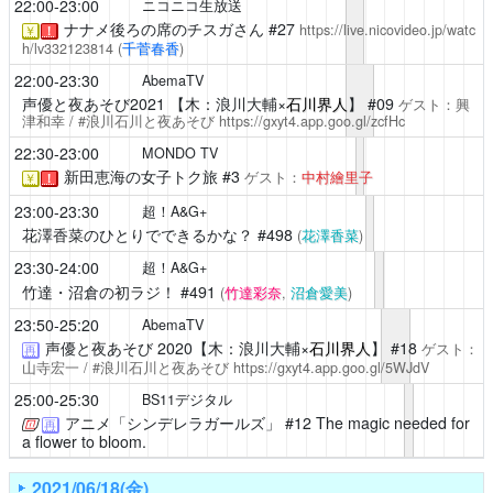
22:00-23:00
ニコニコ生放送
ナナメ後ろの席のチスガさん
#27
https://live.nicovideo.jp/watc
￥
！
h/lv332123814
(
千菅春香
)
22:00-23:30
AbemaTV
声優と夜あそび2021
【木：浪川大輔×
石川界人
】 #09
ゲスト：興
津和幸 / #浪川石川と夜あそび
https://gxyt4.app.goo.gl/zcfHc
22:30-23:00
MONDO TV
新田恵海の女子トク旅 #3
ゲスト：
中村繪里子
￥
！
23:00-23:30
超！A&G+
花澤香菜のひとりでできるかな？
#498
(
花澤香菜
)
23:30-24:00
超！A&G+
竹達・沼倉の初ラジ！
#491
(
竹達彩奈
,
沼倉愛美
)
23:50-25:20
AbemaTV
声優と夜あそび
2020【木：浪川大輔×
石川界人
】 #18
ゲスト：
再
山寺宏一 / #浪川石川と夜あそび
https://gxyt4.app.goo.gl/5WJdV
25:00-25:30
BS11デジタル
アニメ「シンデレラガールズ」
#12 The magic needed for
再
a flower to bloom.
2021/06/18(金)