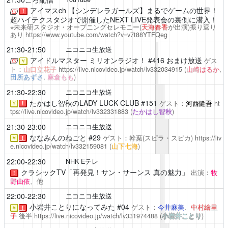
アイマスch
【シンデレラガールズ】まるでゲームの世界！
！
超ハイテクスタジオで開催したNEXT LIVE発表会の裏側に潜入！
※未来研スタジオ・オープニングセレモニー(
天海春香
が出演)振り返り
あり
https://www.youtube.com/watch?v=v7t88YTFQeg
21:30-21:50
ニコニコ生放送
アイドルマスター ミリオンラジオ！
#416 おまけ放送
ゲス
￥
ト：
山口立花子
https://live.nicovideo.jp/watch/lv332034915
(
山崎はるか
,
田所あずさ
,
麻倉もも
)
21:30-22:30
ニコニコ生放送
たかはし智秋のLADY LUCK CLUB
#151
ゲスト：
河西健吾
ht
￥
！
tps://live.nicovideo.jp/watch/lv332331883
(
たかはし智秋
)
21:30-23:00
ニコニコ生放送
ななみんのねごと
#29
ゲスト：幹葉(スピラ・スピカ)
https://liv
￥
！
e.nicovideo.jp/watch/lv332159081
(
山下七海
)
22:00-22:30
NHK Eテレ
クラシックTV「再発見！サン・サーンス 真の魅力」
出演：
牧
！
野由依
、他
22:00-22:30
ニコニコ生放送
小岩井ことりになってみた
#04
ゲスト：
今井麻美
、
中村繪里
￥
！
子
後半
https://live.nicovideo.jp/watch/lv331974488
(
小岩井ことり
)