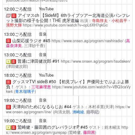
12:00ごろ配信
YouTube
アイマスch
【SideM】6thライブツアー北海道公演パンフレ
！
ット撮影の様子を公開！THE 虎牙道編
出演：
寺島惇太
・
小松昌平
・
濱野大輝
https://www.youtube.com/watch?v=opL6XH7qkGc
13:00ごろ配信
音泉
山梨応援ラジオ
#45
https://www.onsen.ag/program/nashiradio/
(
高
！
森奈津美
, 三澤紗千香)
13:00ごろ配信
音泉
普通に津田健次郎
#91
https://www.onsen.ag/program/tsudaken/
￥
！
(津田健次郎)
18:00ごろ配信
YouTube
グッスマTV! sideB
#50 【初見プレイ】声優同士でぷよぷよ勝
！
負！
ゲスト：
三宅麻理恵
https://www.youtube.com/watch?v=VBQ3caVy
kw4
(
青木瑠璃子
)
19:00ごろ配信
音泉
天津向のためになるらじお
#44
ゲスト：木村卓寛(天津)
https://w
！
ww.onsen.ag/program/iine/
(向清太朗,
洲崎綾
,
南早紀
)
19:00ごろ配信
音泉
鷲崎健・藤田茜のグレパラジオP
#45
ゲスト：鈴木崚汰
http
￥
！
s://www.onsen.ag/program/gurepap
(鷲崎健,
藤田茜
)