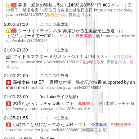
春瀬・愛原の駅徒歩5分1LDK家賃8万5千円
#06
ゲスト：田
￥
！
中貴子、飯沼南実 / ※配信日は春瀬の誕生日当日
https://live.nicovideo.j
p/watch/lv332142978
(
春瀬なつみ
, 愛原ありさ)
20:00-21:30
ニコニコ生放送
シーサイドチャンネル
赤尾ひかる生誕記念生放送～は
￥
！
っ”ぴ”ぃばーすでー2021～
ゲスト：
津田美波
、他
https://live.nicovide
o.jp/watch/lv332240191
21:00-21:30
ニコニコ生放送
アイドルマスター ミリオンラジオ！
#416
ゲスト：
山口立花子
https://live.nicovideo.jp/watch/lv331953197
(
山崎はるか
,
田所あずさ
,
麻
倉もも
)
21:00-22:00
ニコニコ生放送
高橋李依
1st EP 「透明な付箋」発売記念特番 supported by an
！
imelo mix
https://live.nicovideo.jp/watch/lv332265592
21:00-23:00
YouTube(ライブ配信)
木曜だからゲッチャ #86
ゲスト：
高塚智人
、他 #木曜ゲッチャ
ht
！
tps://www.youtube.com/watch?v=1205bTwxnRE
21:25-21:55
ニコニコ生放送
小岩井ことりになってみた
#04
ゲスト：
今井麻美
、
中村繪里子
h
！
ttps://live.nicovideo.jp/watch/lv332236060
(
小岩井ことり
)
21:30ごろ配信
YouTube