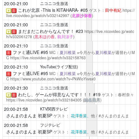
20:00-21:00
ニコニコ生放送
これが北原 -This is KITAHARA-
#05
ゲスト：
田中有紀
https://
￥
！
live.nicovideo.jp/watch/lv332142997
(
北原沙弥香
)
20:00-21:00
ニコニコ生放送
まだまだこれからなんです！
#23
https://live.nicovideo.jp/watc
￥
！
h/lv332061278
(
黒木ほの香
,
前川涼子
)
20:00-21:10
ニコニコ生放送
ファミ通LIVE
#95
MC：
夏川椎菜
※今月から
夏川椎菜
が週替わりM
！
C
https://live.nicovideo.jp/watch/lv332158763
20:00-21:10
YouTube(ライブ配信)
ファミ通LIVE
#95
MC：
夏川椎菜
※今月から
夏川椎菜
が週替わりM
！
C
https://www.youtube.com/watch?v=PkWloYxvsx0
20:00-21:30
ニコニコ生放送
わたし、ゲームが得意なんです！！！
#19
ゲスト：春村奈々
￥
！
https://live.nicovideo.jp/watch/lv332184305
(
結名美月
)
20:00-21:58
KTV関西テレビ
さんまのまんま 初夏SP
ゲスト：
花澤香菜
、他 / #さんまのまんま
20:00-21:58
フジテレビ
さんまのまんま 初夏SP
ゲスト：
花澤香菜
、他 / #さんまのまんま