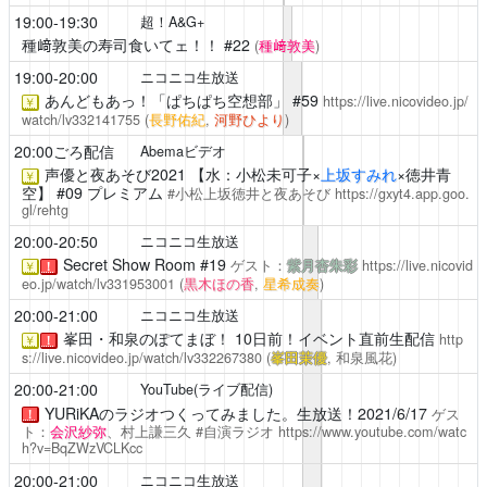
19:00-19:30
超！A&G+
種﨑敦美の寿司食いてェ！！
#22
(
種﨑敦美
)
19:00-20:00
ニコニコ生放送
あんどもあっ！「ぱちぱち空想部」
#59
https://live.nicovideo.jp/
￥
watch/lv332141755
(
長野佑紀
,
河野ひより
)
20:00ごろ配信
Abemaビデオ
声優と夜あそび2021
【水：小松未可子×
上坂すみれ
×徳井青
￥
空】 #09 プレミアム
#小松上坂徳井と夜あそび
https://gxyt4.app.goo.
gl/rehtg
20:00-20:50
ニコニコ生放送
Secret Show Room
#19
ゲスト：
紫月杏朱彩
https://live.nicovid
￥
！
eo.jp/watch/lv331953001
(
黒木ほの香
,
星希成奏
)
20:00-21:00
ニコニコ生放送
峯田・和泉のぽてまぼ！
10日前！イベント直前生配信
http
￥
！
s://live.nicovideo.jp/watch/lv332267380
(
峯田茉優
, 和泉風花)
20:00-21:00
YouTube(ライブ配信)
YURiKAのラジオつくってみました。生放送！2021/6/17
ゲス
！
ト：
会沢紗弥
、村上謙三久 #自演ラジオ
https://www.youtube.com/watc
h?v=BqZWzVCLKcc
20:00-21:00
ニコニコ生放送