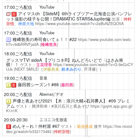
17:00ごろ配信
YouTube
アイマスch
【SideM】6thライブツアー北海道公演パンフレ
！
ット撮影の様子を公開！DRAMATIC STARS&Jupiter編
出演：
仲村
宗悟
、
神原大地
https://www.youtube.com/watch?v=2aBuNZEQO5A
17:00ごろ配信
YouTube
種﨑敦美の寿司食いてェ！！
#22
https://www.youtube.com/watc
再
h?v=9dbRRVFja0A
(
種﨑敦美
)
18:00ごろ配信
YouTube
グッスマTV! sideA
【プリコネR】ねんどろいどで〈はさみ将
棋〉！
ゲスト：
立花理香
https://www.youtube.com/watch?v=G-9eGzCY
UJs
(NEXT SMILE!［
伊藤美来
,
鈴木みのり
,
芹澤優
］)
19:00ごろ配信
音泉
藤田茜シーズン1
#88
(
藤田茜
)
￥
！
20:00ごろ配信
Abemaビデオ
声優と夜あそび2021
【木：浪川大輔×
石川界人
】 #09 プレミ
￥
アム
ゲスト：興津和幸 / #浪川石川と夜あそび
https://gxyt4.app.goo.gl/
K1n1K
20:00-20:30
ニコニコ生放送
めんそ～れ！仲村屋
#67
ゲスト：
菊池勇成
後半
https://live.nicovi
！
deo.jp/watch/lv332173482
(
仲村宗悟
)