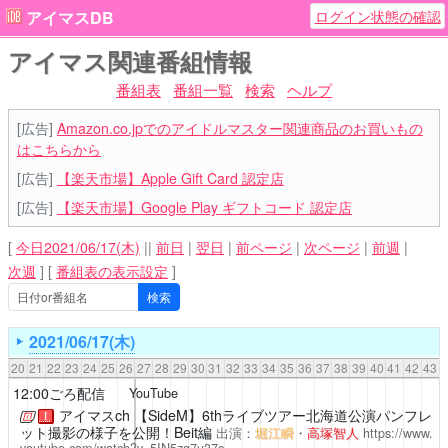
ログイン状態の確認
アイマスDB
アイマス関連番組情報
番組表
番組一覧
検索
ヘルプ
[広告]
Amazon.co.jpでのアイドルマスター関連商品のお買いもの
はこちらから
[広告]
【楽天市場】Apple Gift Card 認定店
[広告]
【楽天市場】Google Play ギフトコード 認定店
[
今日2021/06/17(木)
||
前日
|
翌日
|
前ページ
|
次ページ
|
前週
|
次週
]
[
番組表の表示設定
]
2021/06/17(木)
20
21
22
23
24
25
26
27
28
29
30
31
32
33
34
35
36
37
38
39
40
41
42
43
12:00ごろ配信
YouTube
アイマスch
【SideM】6thライブツアー北海道公演パンフレ
！
ット撮影の様子を公開！Beit編
出演：
堀江瞬
・
高塚智人
https://www.
youtube.com/watch?v=5IN5zq7u37c