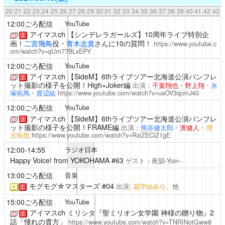
20
21
22
23
24
25
26
27
28
29
30
31
32
33
34
35
36
37
38
39
40
41
42
43
12:00ごろ配信
YouTube
アイマスch
【シンデレラガールズ】10周年ライブ特別企
！
画！
二宮飛鳥
役・
青木志貴
さんに10の質問！
https://www.youtube.c
om/watch?v=qUm77BLxEPY
12:00ごろ配信
YouTube
アイマスch
【SideM】6thライブツアー北海道公演パンフレ
！
ット撮影の様子を公開！High×Joker編
出演：
千葉翔也
・
野上翔
・
永
塚拓馬
・
渡辺紘
https://www.youtube.com/watch?v=usOV3qcmJ40
12:00ごろ配信
YouTube
アイマスch
【SideM】6thライブツアー北海道公演パンフレ
！
ット撮影の様子を公開！FRAME編
出演：
熊谷健太郎
・
濱健人
・
増
元拓也
https://www.youtube.com/watch?v=RxiZEClZ1gE
12:00-14:55
ラジオ日本
Happy Voice! from YOKOHAMA
#63
ゲスト：夜韻-Yoin-
13:00ごろ配信
音泉
モグモグ☆マスターズ
#04
出演:
花守ゆみり
、他
￥
！
15:00ごろ配信
YouTube
アイマスch
ミリシタ『聖ミリオン女学園 神様の贈り物』2
！
話「憧れの貴方」
https://www.youtube.com/watch?v=TNRINotGww8