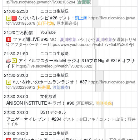
s://live.nicovideo.jp/watch/lv332105294
(
古賀葵
)
21:00-22:30
ニコニコ生放送
なないろレシピ
#26
ゲスト：
渕上舞
https://live.nicovideo.jp/wa
￥
！
tch/lv331985678
(
山下七海
, 厚木那奈美)
21:20ごろ配信
YouTube
ファミ通LIVE
#95
MC：
夏川椎菜
※今月から
夏川椎菜
が週替わりM
！
C
アフターパーティー
https://www.youtube.com/watch?v=5uDYxSc6Pj4
21:30-21:50
ニコニコ生放送
アイドルマスターSideM ラジオ 315プロNight!
#316 オフサ
￥
イド
https://live.nicovideo.jp/watch/lv332185822
21:30-23:00
ニコニコ生放送
れい＆ゆいのホームランラジオ！
#37
https://live.nicovideo.jp/wa
￥
tch/lv332296912
(
松嵜麗
,
渡部優衣
)
22:30-23:00
文化放送
ANISON INSTITUTE 神ラボ！
#90
(冨田明宏,
岡咲美保
)
22:30-23:00
BS11デジタル
アニゲー☆イレブン！
#294
ゲスト：金田アキ / コメント出演：藍井
エイル
23:00-23:30
ニコニコ生放送
渡辺紘のカジュアルトークラウンジ
#19
ゲスト：石谷春貴
http