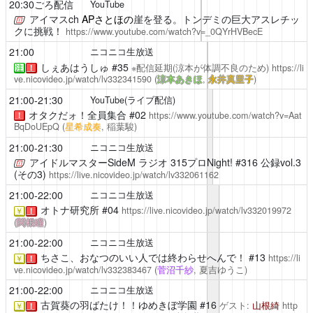
20:30ごろ配信
YouTube
アイマスch
APさとほの
崖を登る。トンデミの巨大アスレチッ
クに挑戦！
https://www.youtube.com/watch?v=_0QYrHVBecE
21:00
ニコニコ生放送
しぇあはうしゅ
#35
※配信延期(涼本が体調不良のため)
https://li
注
！
ve.nicovideo.jp/watch/lv332341590
(
涼本あきほ
,
永井真里子
)
21:00-21:30
YouTube(ライブ配信)
オタクだォ！全員集合
#02
https://www.youtube.com/watch?v=Aat
！
BqDoUEpQ
(
星希成奏
, 稲葉駿)
21:00-21:30
ニコニコ生放送
アイドルマスターSideM ラジオ 315プロNight!
#316 公録vol.3
(その3)
https://live.nicovideo.jp/watch/lv332061162
21:00-22:00
ニコニコ生放送
オトナ研究所
#04
https://live.nicovideo.jp/watch/lv332019972
￥
！
(
関根瞳
)
21:00-22:00
ニコニコ生放送
ちさこ、おなつのいい人では終わらせへんで！
#13
https://li
￥
！
ve.nicovideo.jp/watch/lv332383467
(
菅沼千紗
, 夏吉ゆうこ)
21:00-22:00
ニコニコ生放送
古賀葵の羽ばたけ！！ゆめきぼ学園
#16
ゲスト:
山根綺
http
￥
！