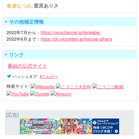
春瀬なつみ
,
愛原ありさ
その他補足情報
2022年7月から：
https://nicochannel.jp/tenkabe/
2022年6月まで：
https://ch.nicovideo.jp/haruse-aihara
リンク
番組の公式サイト
ハッシュタグ
:
#てんかべ
検索サイト:
[広告]