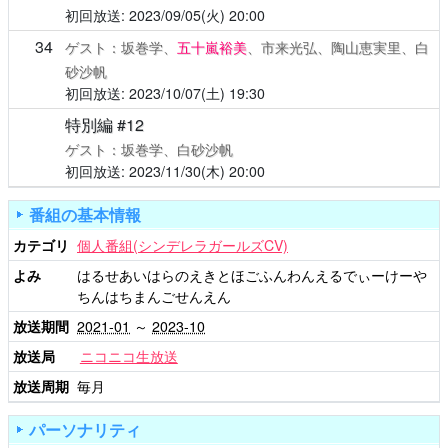
2023/09/05(火)
20:00
34
ゲスト：坂巻学、
五十嵐裕美
、市来光弘、陶山恵実里、白
砂沙帆
2023/10/07(土)
19:30
特別編 #12
ゲスト：坂巻学、白砂沙帆
2023/11/30(木)
20:00
番組の基本情報
カテゴリ
個人番組(シンデレラガールズCV)
よみ
はるせあいはらのえきとほごふんわんえるでぃーけーや
ちんはちまんごせんえん
放送期間
2021-01
～
2023-10
放送局
ニコニコ生放送
放送周期
毎月
パーソナリティ