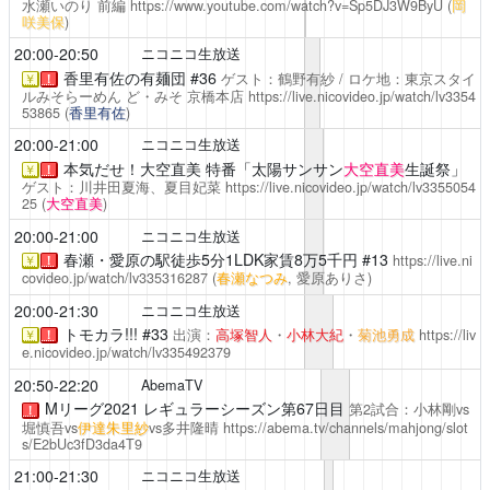
水瀬いのり
前編
https://www.youtube.com/watch?v=Sp5DJ3W9ByU
(
岡
咲美保
)
20:00-20:50
ニコニコ生放送
香里有佐の有麺団
#36
ゲスト：鶴野有紗 / ロケ地：東京スタイ
￥
！
ルみそらーめん ど・みそ 京橋本店
https://live.nicovideo.jp/watch/lv3354
53865
(
香里有佐
)
20:00-21:00
ニコニコ生放送
本気だせ！大空直美
特番「太陽サンサン
大空直美
生誕祭」
￥
！
ゲスト：川井田夏海、夏目妃菜
https://live.nicovideo.jp/watch/lv3355054
25
(
大空直美
)
20:00-21:00
ニコニコ生放送
春瀬・愛原の駅徒歩5分1LDK家賃8万5千円
#13
https://live.ni
￥
！
covideo.jp/watch/lv335316287
(
春瀬なつみ
, 愛原ありさ)
20:00-21:30
ニコニコ生放送
トモカラ!!!
#33
出演：
高塚智人
・
小林大紀
・
菊池勇成
https://liv
￥
！
e.nicovideo.jp/watch/lv335492379
20:50-22:20
AbemaTV
Mリーグ2021
レギュラーシーズン第67日目
第2試合：小林剛vs
！
堀慎吾vs
伊達朱里紗
vs多井隆晴
https://abema.tv/channels/mahjong/slot
s/E2bUc3fD3da4T9
21:00-21:30
ニコニコ生放送