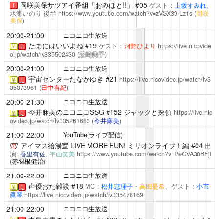
岡咲美保サツアイ番組「おみほと!!」
#05
ゲスト：
上坂すみれ
、
！
水瀬いのり
後半
https://www.youtube.com/watch?v=zVSX39-Lz1s
(
岡咲
美保
)
20:00-21:00
ニコニコ生放送
たまにはいいよね
#19
ゲスト：
河野ひより
https://live.nicovide
￥
！
o.jp/watch/lv335502430
(
芝崎典子
)
20:00-21:00
ニコニコ生放送
宇宙センターたなかゆき
#21
https://live.nicovideo.jp/watch/lv3
￥
！
35373961
(
田中有紀
)
20:00-21:30
ニコニコ生放送
今井麻美のニコニコSSG
#152 ジャックと探偵
https://live.nic
￥
！
ovideo.jp/watch/lv335261683
(
今井麻美
)
21:00-22:00
YouTube(ライブ配信)
アイマス給湯室 LIVE MORE FUN! ミリオンライブ！編
#04
出
演:
香里有佐
,
平山笑美
https://www.youtube.com/watch?v=PeGVA38BFjI
(
赤羽根健治
)
21:00-22:00
ニコニコ生放送
声優おた雑談
#18
MC：
松井恵理子
・
高田憂希
、ゲスト：
小市
￥
！
眞琴
https://live.nicovideo.jp/watch/lv335476169
21:00-22:00
ニコニコ生放送