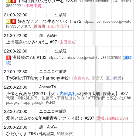
中島由貴のふたりげーむ
#23
https://live.nicovideo.jp/watch/lv3
￥
！
35502221
(
中島由貴
)
21:00-22:00
ニコニコ生放送
好きなことして生きていく！
#72
https://live.nicovideo.jp/watc
￥
！
h/lv335464975
(
近藤唯
,
山口立花子
)
21:30-22:00
超！A&G+
上田麗奈のひみつばこ
#97
(
上田麗奈
)
22:00-22:30
ニコニコ生放送
洲崎綾の7.6
#133
https://live.nicovideo.jp/watch/lv335307659
(
洲崎
！
綾
)
22:00-22:30
ニコニコ生放送
TrySailのTRYangle harmony
#421
(
麻倉もも
,
雨宮天
,
夏川椎菜
)
22:00-23:30
AbemaTV
声優と夜あそび2021
【火：
内田真礼
×利根健太朗×佐藤元】 #37
代理：利根健太郎、佐藤元 ※下野紘はお休み / #下野内田と夜あそび
htt
ps://gxyt4.app.goo.gl/FKcN2
22:30-23:00
ニコニコ生放送
愛美とはるかの2年A組青春アクティ部！
#297
(
愛美
,
山崎はるか
)
23:00-23:30
超！A&G+
ひだかくま
#96
(
日高里菜
, 加隈亜衣)