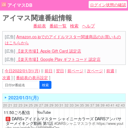
ログイン状態の確認
アイマスDB
アイマス関連番組情報
番組表
番組一覧
検索
ヘルプ
[広告]
Amazon.co.jpでのアイドルマスター関連商品のお買いもの
はこちらから
[広告]
【楽天市場】Apple Gift Card 認定店
[広告]
【楽天市場】Google Play ギフトコード 認定店
[
今日2022/01/31(月)
||
前日
|
翌日
|
前ページ
|
次ページ
|
前週
|
次週
]
[
番組表の表示設定
]
2022/01/31(月)
20
21
22
23
24
25
26
27
28
29
30
31
32
33
34
35
36
37
38
39
40
41
42
43
11:50ごろ配信
YouTube
DARS×アイドルマスター シャイニーカラーズ DARSアンバサ
！
ダーメイキング動画 第1話
#DARSシャニマスコラボ
https://www.yout
ube.com/watch?v=L9RiWHBzQro