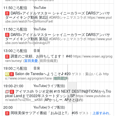
11:50ごろ配信
YouTube
DARS×アイドルマスター シャイニーカラーズ DARSアンバサ
！
ダーメイキング動画 第2話
#DARSシャニマスコラボ
https://www.yout
ube.com/watch?v=CbHiomoFa4I
11:50ごろ配信
YouTube
DARS×アイドルマスター シャイニーカラーズ DARSアンバサ
！
ダーメイキング動画 第3話
#DARSシャニマスコラボ
https://www.yout
ube.com/watch?v=Ijs0n4vjpUY
13:00ごろ配信
音泉
調査のご依頼、お待ちしてます！
#40
https://www.onsen.ag/prog
！
ram/survey/
(
富田美憂
, 前田佳織里)
19:00ごろ配信
音泉
Salon de Tanedaへようこそ♪
#20
ゲスト：葉山いくみ
http
￥
！
s://www.onsen.ag/program/tane
(
種田梨沙
)
19:00-21:00
YouTube(ライブ配信)
アイマスch ラジオ定例
#15 NEXT DESTIN@TION!からTro
！
pical Landまで2022年スタートダッシュSP
https://www.youtube.co
m/watch?v=lZRIn__wKMI
(
APかっしー
,
APさとほの
)
20:00
YouTube(ライブ配信)
岡咲美保サツアイ番組「おみほと!!」
#05
ゲスト：
上坂すみれ
、
！