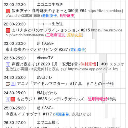
22:00-22:30
ニコニコ生放送
飯田友子・髙野麻美のまるっと360度
#64
https://live.nicovideo.j
！
p/watch/lv335361989
(
飯田友子
,
髙野麻美
)
22:30-23:30
ニコニコ生放送
まりえさゆりのオフラインセッション
#215
https://live.nicovide
！
o.jp/watch/lv335366396
(
三宅麻理恵
,
原紗友里
)
23:00-23:30
超！A&G+
東山奈央のラジオ＠リビング
#227
(
東山奈央
)
23:50-25:20
AbemaTV
声優と夜あそび
2020【月：安元洋貴×
仲村宗悟
】 #01
スタジオ
再
生放送が再開 / #安元仲村と夜あそび
https://gxyt4.app.goo.gl/2eUvg
24:30-25:00
BS日テレ
アニメ「アイドルマスター」
#17 真、まことの王子様
再
24:30-25:00
FMおだわら
もとラジ！
#535 シンデレラガールズ・
道明寺歌鈴
特集
再
！
25:00-25:30
超！A&G+
今夜もイチヤヅケ！
#117
(
河瀬茉希
, 赤尾ひかる)
26:30-27:00
エフエム横浜