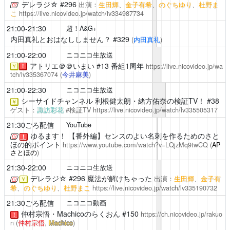
デレラジ☆
#296
出演：
生田輝
、
金子有希
、
のぐちゆり
、
杜野ま
こ
https://live.nicovideo.jp/watch/lv334987734
21:00-21:30
超！A&G+
内田真礼とおはなししません？
#329
(
内田真礼
)
21:00-22:00
ニコニコ生放送
アトリエ＠＠いまい
#13 番組1周年
https://live.nicovideo.jp/wa
￥
！
tch/lv335367074
(
今井麻美
)
21:00-22:30
ニコニコ生放送
シーサイドチャンネル
利根健太朗・緒方佑奈の検証TV！ #38
￥
ゲスト：
諏訪彩花
#検証TV
https://live.nicovideo.jp/watch/lv335505317
21:30ごろ配信
YouTube
ゆるます！
【番外編】センスのよい名刺を作るためのさと
！
ほの的ポイント
https://www.youtube.com/watch?v=LQjzMq9twCQ
(
AP
さとほの
)
21:30-22:00
ニコニコ生放送
デレラジ☆
#296 魔法が解けちゃった
出演：
生田輝
、
金子有
￥
希
、
のぐちゆり
、
杜野まこ
https://live.nicovideo.jp/watch/lv335190732
21:30ごろ配信
ニコニコ動画
仲村宗悟・Machicoのらくおん
#150
https://ch.nicovideo.jp/rakuo
！
n
(
仲村宗悟
,
Machico
)