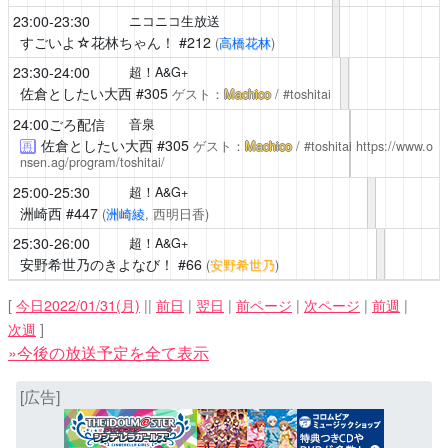
23:00-23:30
ニコニコ生放送
すごいよ☆花林ちゃん！
#212
(
高橋花林
)
23:30-24:00
超！A&G+
佐倉としたい大西 #305
ゲスト：
Machico
/ #toshitai
24:00ごろ配信
音泉
佐倉としたい大西 #305
ゲスト：
Machico
/ #toshitai
https://www.o
再
nsen.ag/program/toshitai/
25:00-25:30
超！A&G+
洲崎西
#447
(
洲崎綾
, 西明日香)
25:30-26:00
超！A&G+
安野希世乃のきよなび！
#66
(
安野希世乃
)
[
今日2022/01/31(月)
||
前日
|
翌日
|
前ページ
|
次ページ
|
前週
|
次週
]
»今後の放送予定を全て表示
[広告]