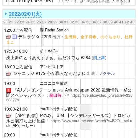
Listen to my dark!!
#96
(ニノミヤユイ, きつね[淡路幸誠, 大津広次])
2022/02/01(火)
20
21
22
23
24
25
26
27
28
29
30
31
32
33
34
35
36
37
38
39
40
41
42
43
12:00ごろ配信
響 Radio Station
デレラジ☆
#296
出演：
生田輝
、
金子有希
、
のぐちゆり
、
杜野
再
まこ
17:30-18:00
超！A&G+
渕上舞のとりあえずまぁ、話だけでも
#284
(
渕上舞
)
18:00ごろ配信
アソビストア
シャニラジ
#179 心が職人なんだよね
出演：
ノクチル
19:00
ニコニコ生放送
『AJプレゼンテーション』AnimeJapan 2022 最新情報一挙公
！
開スペシャル
ゲスト：
藤田茜
、他
https://live.nicovideo.jp/watch/lv335
383779
19:00-21:00
YouTube(ライブ配信)
【AP生配信】Pのみ。
#24 【シンデレラガールズ】トロピカ
ル公演打ち上げ配信！
https://www.youtube.com/watch?v=B2O__vyLu
qk
(
APかっしー
)
20:00
YouTube(ライブ配信)