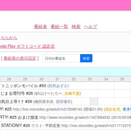
番組表
番組一覧
検索
ヘルプ
こちらから
le Play ギフトコード 認定店
[
番組表の表示設定
]
28
29
30
31
32
33
34
35
イトニッポンモバイル
#50
(
田所あずさ
)
えじまる増刊号
#26
(砂山けーたろー,
赤﨑千夏
)
気分上等↑↑
#26
(楠田亜衣奈,
渡部優衣
)
Y!
#25
http://live.nicovideo.jp/watch/lv215598743
(開場21:50)
(
原紗友里
,
青木
RTY!
#25 おまけ放送
http://www.nicovideo.jp/watch/1427684532
(2015/05/
STATION!!!
#26
ゲスト:
平田宏美
http://live.nicovideo.jp/watch/lv211712373