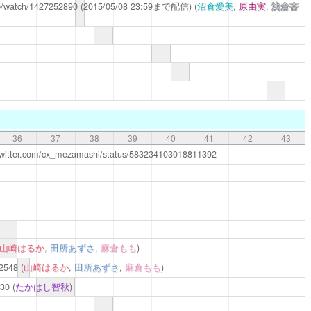
jp/watch/1427252890
(2015/05/08 23:59まで配信)
(
沼倉愛美
,
原由実
,
浅倉杏
36
37
38
39
40
41
42
43
/twitter.com/cx_mezamashi/status/583234103018811392
山崎はるか
,
田所あずさ
,
麻倉もも
)
72548
(
山崎はるか
,
田所あずさ
,
麻倉もも
)
830
(
たかはし智秋
)