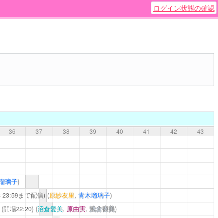
ログイン状態の確認
36
37
38
39
40
41
42
43
瑠璃子
)
08 23:59まで配信)
(
原紗友里
,
青木瑠璃子
)
(開場22:20)
(
沼倉愛美
,
原由実
,
浅倉杏美
)