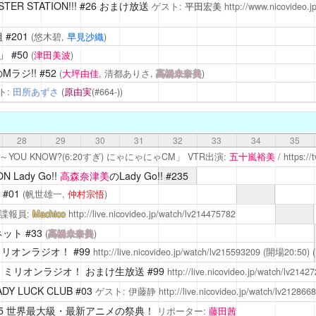
TER STATION!!!
#26 おまけ放送
ゲスト:
平田宏美
http://www.nicovideo.
組
#201
(悠木碧,
早見沙織
)
」
#50
(
津田美波
)
Mラジ!!
#52
(
大坪由佳
, 清都ありさ,
高橋未奈美
)
ト:
田所あずさ
(
原由実
(#664-))
28
29
30
31
32
33
34
35
～YOU KNOW?(6:20すぎ) にゃにゃにゃCM」 VTR出演:
五十嵐裕美
/
https:/
N Lady Go!!
高森奈津美
のLady Go!! #235
#01
(帆世雄一,
仲村宗悟
)
諜報員:
Machico
http://live.nicovideo.jp/watch/lv214475782
ネット
#33
(
高橋未奈美
)
ミリオンラジオ！
#99
http://live.nicovideo.jp/watch/lv215593209
(開場20:50)
(
 ミリオンラジオ！
おまけ生放送 #99
http://live.nicovideo.jp/watch/lv2142
Y LUCK CLUB
#03
ゲスト: 伊藤静
http://live.nicovideo.jp/watch/lv212866
15 世界最大級・最新アニメの祭典！
リポーター:
藤田茜