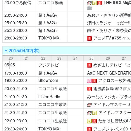
23:00ごろ配信
ニコニコ動画
THE IDOLM@S
[公式]
￥
！
美
)
23:30-24:00
超！A&G+
あおい・さおりの新番
25:00-25:30
超！A&G+
津田のラジオ「っだー!!
25:30-26:00
超！A&G+
由佳・ありさ・未奈美の
28:00-28:30
TOKYO MX
アニメTV
#755
ゲス
！
2015/04/02(木)
20
21
22
23
24
25
26
27
05:25
フジテレビ
めざましテレビ
「ど
！
17:00-18:00
超！A&G+
A&G NEXT GENERATIO
19:00-20:00
Showroom
アクロス一枚岩魂
新
！
20:00-21:00
ニコニコ生放送
電波諜報局
#52
潜入
！
21:00-21:30
ListenRadio
みーなのマジカルプラ
21:00-21:30
ニコニコ生放送
アイドルマスター 
[公式]
21:30-21:50
ニコニコ生放送
アイドルマスター
[公式]
￥
22:00-23:00
ニコニコ生放送
たかはし智秋のLAD
￥
！
23:30-24:00
TOKYO MX
アニメジャパン 20
！