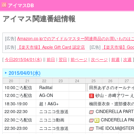
アイマスDB
アイマス関連番組情報
[広告]
Amazon.co.jpでのアイドルマスター関連商品のお買いものは
[広告]
【楽天市場】Apple Gift Card 認定店
[広告]
【楽天市場】Goog
[
今日2015/04/01(水)
||
前日
|
翌日
|
前ページ
|
次ページ
|
前週
|
次週
]
2015/04/01(水)
20
21
22
23
24
25
26
27
10:00ごろ配信
Radital
田所あずさのオールナ
12:00ごろ配信
AG-ON
砂山・赤﨑アワー 
！
18:30-19:00
超！A&G+
楠田亜衣奈・渡部優衣の
22:00-22:30
ニコニコ生放送
CINDERELLA PART
[公式]
22:30ごろ配信
ニコニコ動画
CINDERELLA PA
[公式]
￥
22:30-23:00
ニコニコ生放送
THE IDOLM@STER 
[公式]