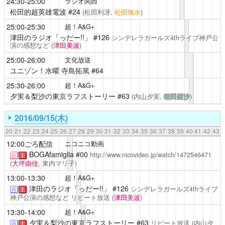
24:30-25:00
ラジオ関西
松田的超英雄電波
#24
(松田利冴,
松田颯水
)
25:00-25:30
超！A&G+
津田のラジオ「っだー!!」
#126
シンデレラガールズ4thライブ神戸公
演の感想など
(
津田美波
)
25:00-26:00
文化放送
ユニゾン！水曜 寺島拓篤
#64
25:30-26:00
超！A&G+
夕実＆梨沙の東京ラフストーリー
#63
(内山夕実,
種田梨沙
)
2016/09/15(木)
20
21
22
23
24
25
26
27
28
29
30
31
32
33
34
35
36
37
38
39
40
41
42
43
12:00ごろ配信
ニコニコ動画
BOGAfamiglia
#00
http://www.nicovideo.jp/watch/1472546471
新
！
(
大坪由佳
, 東内マリ子)
13:00-13:30
超！A&G+
津田のラジオ「っだー!!」
#126
シンデレラガールズ4thライブ
再
！
神戸公演の感想など
リピート放送
(
津田美波
)
13:30-14:00
超！A&G+
夕実＆梨沙の東京ラフストーリー
#63
リピート放送
(内山夕
再
！