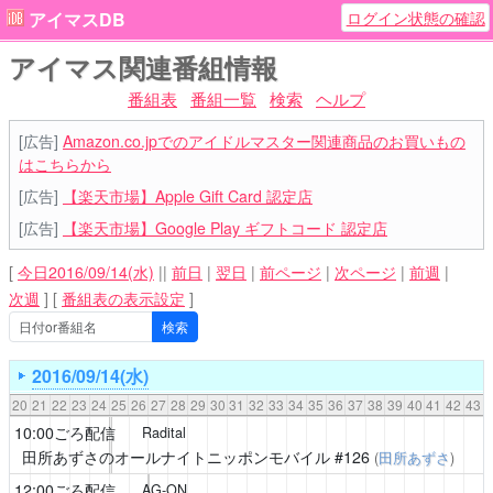
ログイン状態の確認
アイマスDB
アイマス関連番組情報
番組表
番組一覧
検索
ヘルプ
[広告]
Amazon.co.jpでのアイドルマスター関連商品のお買いもの
はこちらから
[広告]
【楽天市場】Apple Gift Card 認定店
[広告]
【楽天市場】Google Play ギフトコード 認定店
[
今日2016/09/14(水)
||
前日
|
翌日
|
前ページ
|
次ページ
|
前週
|
次週
]
[
番組表の表示設定
]
2016/09/14(水)
20
21
22
23
24
25
26
27
28
29
30
31
32
33
34
35
36
37
38
39
40
41
42
43
10:00ごろ配信
Radital
田所あずさのオールナイトニッポンモバイル
#126
(
田所あずさ
)
12:00ごろ配信
AG-ON