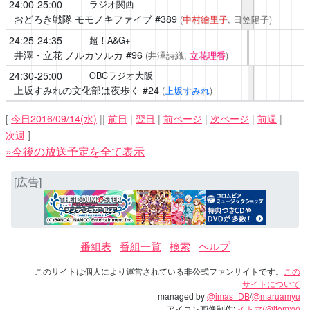
24:00-25:00
ラジオ関西
おどろき戦隊 モモノキファイブ
#389
(
中村繪里子
, 日笠陽子)
24:25-24:35
超！A&G+
井澤・立花 ノルカソルカ
#96
(井澤詩織,
立花理香
)
24:30-25:00
OBCラジオ大阪
上坂すみれの文化部は夜歩く
#24
(
上坂すみれ
)
[
今日2016/09/14(水)
||
前日
|
翌日
|
前ページ
|
次ページ
|
前週
|
次週
]
»今後の放送予定を全て表示
[広告]
番組表
番組一覧
検索
ヘルプ
このサイトは個人により運営されている非公式ファンサイトです。
この
サイトについて
managed by
@imas_DB
/
@maruamyu
アイコン画像制作:
イトマ(@itomxy)