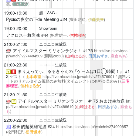
実,
種田梨沙
)
19:00-19:30
超！A&G+
Pyxisの夜空の下de Meeting
#24
(豊田萌絵,
伊藤美来
)
19:00-20:00
Showroom
アクロス一枚岩魂
#44
(帆世雄一,
仲村宗悟
)
21:00-21:30
ニコニコ生放送
アイドルマスター ミリオンラジオ！
#175
http://live.nicovideo.j
p/watch/lv274484509
(開場20:50)
(
山崎はるか
,
田所あずさ
,
麻倉もも
)
21:00-23:30
ニコニコ生放送
まりえってぃ、るるきゃんの『ゲームは1日◯時間！』
#1
￥
！
2
ゲスト：
山本希望
http://live.nicovideo.jp/watch/lv274576901
/ 無料パ
ートのリアルタイム視聴のみ無料(タイムシフトは有料会員のみ)
(
三宅
麻理恵
,
佳村はるか
)
21:30-21:50
ニコニコ生放送
アイドルマスター ミリオンラジオ！
#175 おまけ生放送
htt
￥
p://live.nicovideo.jp/watch/lv274488619
(
山崎はるか
,
田所あずさ
,
麻倉も
も
)
22:00-22:30
ニコニコ生放送
松田的超英雄電波
#24
http://live.nicovideo.jp/watch/lv274999857
再
(松田利冴,
松田颯水
)