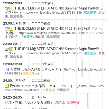
23:00-23:09
ニコニコ生放送
THE IDOLM@STER STATION!!!
Summer Night Party!!! ラ
￥
イブパート
http://www.nicovideo.jp/watch/1473841339
(
沼倉愛美
,
原由
実
,
浅倉杏美
)
23:00ごろ配信
ニコニコ動画
THE IDOLM@STER STATION!!!
#102 おまけ放送
ゲスト:
￥
中川浩二
http://www.nicovideo.jp/watch/1473840366
(2016/10/21 23:59
まで配信)
(
沼倉愛美
,
原由実
,
浅倉杏美
)
23:00-23:17
ニコニコ生放送
THE IDOLM@STER STATION!!!
Summer Night Party!!! ト
￥
ークパート
http://www.nicovideo.jp/watch/1473841271
(
沼倉愛美
,
原由
実
,
浅倉杏美
)
23:00-23:30
ニコニコ生放送
☆佳村はるかのひみつきち☆
#49
http://live.nicovideo.jp/watch/lv
再
274999989
(
佳村はるか
)
24:00ごろ配信
ニコニコ動画
Pyxisのキラキラ大作戦！
#24 アフタートーク
http://www.nicovi
￥
deo.jp/watch/1473851293
(
伊藤美来
, 豊田萌絵)
24:25-24:35
超！A&G+
井澤・立花 ノルカソルカ
#95
(井澤詩織,
立花理香
)