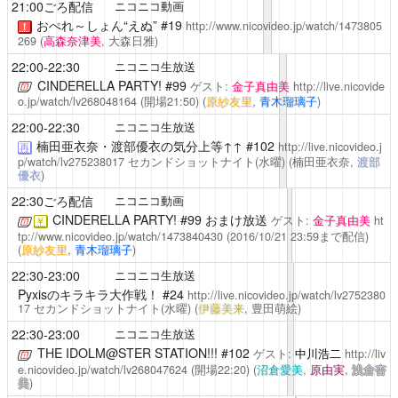
21:00ごろ配信
ニコニコ動画
おぺれ～しょん“えぬ”
#19
http://www.nicovideo.jp/watch/1473805
！
269
(
高森奈津美
, 大森日雅)
22:00-22:30
ニコニコ生放送
CINDERELLA PARTY!
#99
ゲスト:
金子真由美
http://live.nicovide
o.jp/watch/lv268048164
(開場21:50)
(
原紗友里
,
青木瑠璃子
)
22:00-22:30
ニコニコ生放送
楠田亜衣奈・渡部優衣の気分上等↑↑
#102
http://live.nicovideo.j
再
p/watch/lv275238017
セカンドショットナイト(水曜)
(楠田亜衣奈,
渡部
優衣
)
22:30ごろ配信
ニコニコ動画
CINDERELLA PARTY!
#99 おまけ放送
ゲスト:
金子真由美
ht
￥
tp://www.nicovideo.jp/watch/1473840430
(2016/10/21 23:59まで配信)
(
原紗友里
,
青木瑠璃子
)
22:30-23:00
ニコニコ生放送
Pyxisのキラキラ大作戦！
#24
http://live.nicovideo.jp/watch/lv2752380
17
セカンドショットナイト(水曜)
(
伊藤美来
, 豊田萌絵)
22:30-23:00
ニコニコ生放送
THE IDOLM@STER STATION!!!
#102
ゲスト:
中川浩二
http://liv
e.nicovideo.jp/watch/lv268047624
(開場22:20)
(
沼倉愛美
,
原由実
,
浅倉杏
美
)