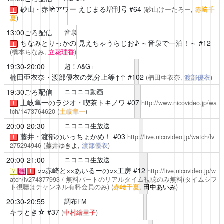
砂山・赤﨑アワー えじまる増刊号
#64
(砂山けーたろー,
赤﨑千
！
夏
)
13:00ごろ配信
音泉
ちなみとりっかの 見えちゃうらじお♪ ～音泉で一泊！～
#12
！
(橋本ちなみ,
立花理香
)
19:30-20:00
超！A&G+
楠田亜衣奈・渡部優衣の気分上等↑↑
#102
(楠田亜衣奈,
渡部優衣
)
19:30ごろ配信
ニコニコ動画
土岐隼一のラジオ・喫茶トキノワ
#07
http://www.nicovideo.jp/wa
！
tch/1473764620
(
土岐隼一
)
20:00-20:30
ニコニコ生放送
藤井・渡部のいっちょかめ！
#03
http://live.nicovideo.jp/watch/lv
！
275294946
(
藤井ゆきよ
,
渡部優衣
)
20:00-21:00
ニコニコ生放送
○○赤崎と××あいるーの○×工房
#12
http://live.nicovideo.jp/w
￥
終
！
atch/lv274377993
/ 無料パートのリアルタイム視聴のみ無料(タイムシフ
ト視聴はチャンネル有料会員のみ)
(
赤﨑千夏
,
田中あいみ
)
20:30-20:55
調布FM
キラとき☆
#37
(
中村繪里子
)