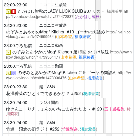
22:00-23:00
ニコニコ生放送
たかはし智秋のLADY LUCK CLUB
#37
ゲスト: 福圓美里
htt
￥
！
p://live.nicovideo.jp/watch/lv274472837
(
たかはし智秋
)
22:30-23:00
ニコニコ生放送
のぞみとあやかのMog² Kitchen
#19 ゴーヤの肉詰め
http://live.nico
video.jp/watch/lv274999934
(
山本希望
,
福原綾香
)
23:00ごろ配信
ニコニコ動画
のぞみとあやかのMog² Kitchen
第19回 おまけ放送
http://www.n
￥
icovideo.jp/watch/1473936447
(
山本希望
,
福原綾香
)
23:00ごろ配信
ニコニコ動画
のぞみとあやかのMog² Kitchen
#19 ゴーヤの肉詰め
http://w
￥
再
ww.nicovideo.jp/watch/1473936476
(
山本希望
,
福原綾香
)
23:00-23:30
超！A&G+
花澤香菜のひとりでできるかな？
#252
(
花澤香菜
)
23:30-24:00
ラジオ関西
ゆきんこ・りえしょんのいちごまみれだよ～
#129
(
五十嵐裕美
,
村
川梨衣
)
23:30-24:00
超！A&G+
竹達・沼倉の初ラジ！
#252
(
竹達彩奈
,
沼倉愛美
)