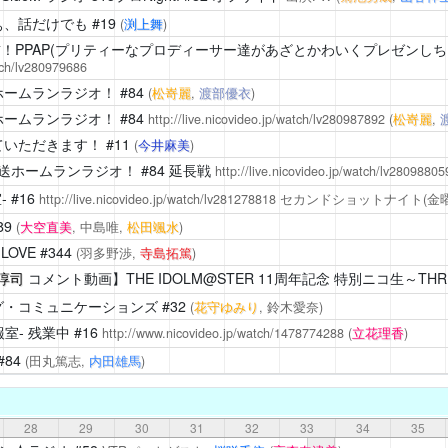
ぁ、話だけでも
#19
(
渕上舞
)
前！PPAP(プリティーなプロディーサー達があざとかわいくプレゼンしち
atch/lv280979686
ホームランラジオ！
#84
(
松嵜麗
,
渡部優衣
)
ホームランラジオ！
#84
http://live.nicovideo.jp/watch/lv280987892
(
松嵜麗
,
ていただきます！
#11
(
今井麻美
)
送ホームランラジオ！
#84 延長戦
http://live.nicovideo.jp/watch/lv28098805
-
#16
http://live.nicovideo.jp/watch/lv281278818
セカンドショットナイト(金曜
89
(
大空直美
, 中島唯,
松田颯水
)
LOVE
#344
(羽多野渉,
寺島拓篤
)
淳司
コメント動画】THE IDOLM@STER 11周年記念 特別ニコ生～THREE
グ・コミュニケーションズ
#32
(
花守ゆみり
, 鈴木愛奈)
室-
残業中 #16
http://www.nicovideo.jp/watch/1478774288
(
立花理香
)
#84
(田丸篤志,
内田雄馬
)
28
29
30
31
32
33
34
35