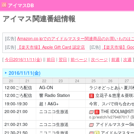
アイマスDB
アイマス関連番組情報
[広告]
Amazon.co.jpでのアイドルマスター関連商品のお買いものは
[広告]
【楽天市場】Apple Gift Card 認定店
[広告]
【楽天市場】Goog
[
今日2016/11/11(金)
||
前日
|
翌日
|
前ページ
|
次ページ
|
前週
|
次週
]
2016/11/11(金)
20
21
22
23
24
25
26
27
12:00ごろ配信
AG-ON
ラジオどっとあい 夏川
12:00ごろ配信
響 Radio Station
立花子＆悠里＆亜咲
！
19:00-19:30
超！A&G+
今宵、スパで待ち合わせ
20:00-21:00
ニコニコ生放送
THE IDOLM@S
[公式]
！
o.jp/watch/lv279487017
(開
21:00-21:30
ニコニコ生放送
アイドルマスターSide
[公式]
21:30-21:50
ニコニコ生放送
アイドルマスターSid
[公式]
￥