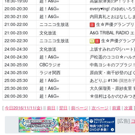
18:30-19:00
超！A&G+
高森奈津美のP！ット
20:00-20:30
超！A&G+
every♥ing! のゆめい
20:30-21:00
超！A&G+
内田真礼とおはなしし
21:00-22:00
ニコニコ生放送
生☆声優グランプリ Gir
！
21:00-23:00
文化放送
A&G TRIBAL RADIO
22:00-22:30
ニコニコ生放送
生☆声優グランプリ G
￥
！
24:00-24:30
文化放送
上坂すみれの♡(ハート
24:00-24:30
超！A&G+
戸松遥のココロ☆ハル
24:30-25:00
CBCラジオ
中島ヨシキのフブラジ
24:30-25:00
ラジオ関西
原由実・南千紗登のぱ
25:00-25:30
超！A&G+
あどりぶ
#136
(巽悠衣子
25:30-26:00
超！A&G+
大久保瑠美・原紗友里 青春学
26:00-26:30
超！A&G+
☆佳村はるかのひみつ
[
今日2016/11/11(金)
||
前日
|
翌日
|
前ページ
|
次ページ
|
前週
|
次週
]
[広告]
コ