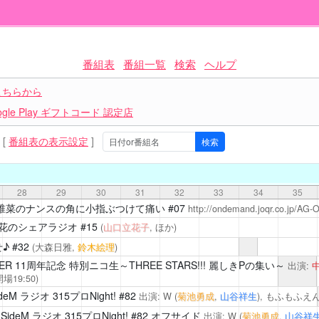
番組表
番組一覧
検索
ヘルプ
こちらから
le Play ギフトコード 認定店
[
番組表の表示設定
]
28
29
30
31
32
33
34
35
椎菜のナンスの角に小指ぶつけて痛い
#07
http://ondemand.joqr.co.jp/AG-
花のシェアラジオ
#15
(
山口立花子
, ほか)
♪
#32
(大森日雅,
鈴木絵理
)
TER 11周年記念 特別ニコ生～THREE STARS!!! 麗しきPの集い～
出演:
場19:50)
M ラジオ 315プロNight!
#82
出演: W (
菊池勇成
,
山谷祥生
), もふもふえん
eM ラジオ 315プロNight!
#82 オフサイド
出演: W (
菊池勇成
,
山谷祥