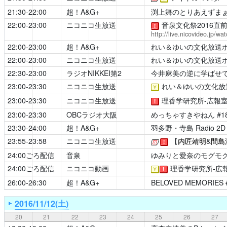
21:30-22:00
超！A&G+
渕上舞のとりあえずま
22:00-23:00
ニコニコ生放送
音泉文化祭2016直
！
http://live.nicovideo.jp/w
22:00-23:00
超！A&G+
れい＆ゆいの文化放送
22:00-23:00
ニコニコ生放送
れい＆ゆいの文化放送
22:30-23:00
ラジオNIKKEI第2
今井麻美の逆に学ばせ
23:00-23:30
ニコニコ生放送
れい＆ゆいの文化放
￥
23:00-23:30
ニコニコ生放送
理香学研究所-広報室
！
23:00-23:30
OBCラジオ大阪
めっちゃすきやねん
#1
23:30-24:00
超！A&G+
羽多野・寺島 Radio 2D 
23:55-23:58
ニコニコ生放送
【
内匠靖明
&
間島
[公式]
！
24:00ごろ配信
音泉
ゆみりと愛奈のモグモ
24:00ごろ配信
ニコニコ動画
理香学研究所-広報
￥
！
26:00-26:30
超！A&G+
BELOVED MEMORIES
2016/11/12(土)
20
21
22
23
24
25
26
27