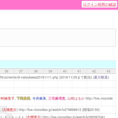
ログイン状態の確認
36
37
38
39
40
41
42
43
ON/contents/di-natsukawa20161111.php
(2016/11/25まで配信)
(
夏川椎菜
)
中村繪里子
,
下田麻美
,
今井麻美
,
三宅麻理恵
,
山崎はるか
http://live.nicovide
 (
古畑恵介
)
http://live.nicovideo.jp/watch/lv279898913
(開場20:50)
生
), もふもふえん (
古畑恵介
)
http://live.nicovideo.jp/watch/lv280567041