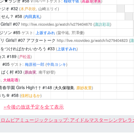
イン★ラジオ
#58
VTRパートゲスト:
桜咲千依
(
高森奈津美
)
ろラジオ
#32
(
木戸衣吹
, 山崎エリイ)
ません？
#58
(
内田真礼
)
ls!!
#07
http://live.nicovideo.jp/watch/lv279404670
(
諏訪彩花
)
 エジソン
#85
ゲスト:
上坂すみれ
(畠中祐,
芹澤優
)
irls!!
#07 アフタートーク
http://live.nicovideo.jp/watch/lv279404823
(
諏
)をつければかわいかろう
#33
(
上坂すみれ
)
カス
#189
(
戸松遥
)
！
#05
ゲスト:
梅原裕一郎
(
中島ヨシキ
)
くぱく村
#33
(
原由実
, 南千紗登)
,
大橋彩香
)
園 Girls High↑↑
#148
(
大久保瑠美
,
原紗友里
)
きち☆
#58
(
佳村はるか
)
»今後の放送予定を全て表示
ロムビアミュージックショップ: アイドルマスターシンデレラガール