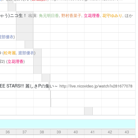
ゃう)ニコ生！
出演:
角元明日香
,
野村香菜子
,
立花理香
,
花守ゆみり
, ほか
渡部優衣
)
9
(
松嵜麗
,
渡部優衣
)
2)
(
立花理香
)
 STARS!!! 麗しきPの集い～
http://live.nicovideo.jp/watch/lv281677078
36
37
38
39
40
41
42
43