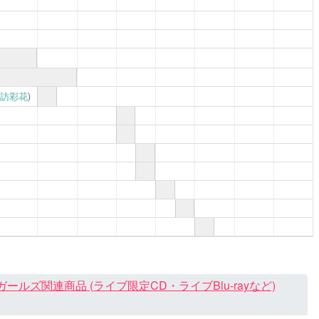
訪彩花
)
ズ関連商品 (ライブ限定CD・ライブBlu-rayなど)